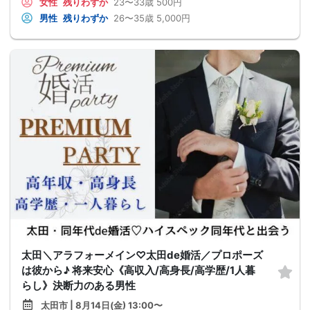
女性
残りわずか
23〜33歳
500円
男性
残りわずか
26〜35歳
5,000円
太田＼アラフォーメイン♡太田de婚活／プロポーズ
は彼から♪ 将来安心《高収入/高身長/高学歴/1人暮
らし》決断力のある男性
太田市 | 8月14日(金) 13:00〜