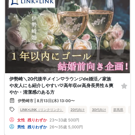
伊勢崎＼20代後半メイン♡ラウンジde婚活／家族
や友人にも紹介しやすい♡高年収or高身長男性＆爽
やか・清潔感のある方
伊勢崎市 | 8月13日(木) 13:00〜
LINK×LINK（リンクリンク）
20代向け
30代向け
群馬県
伊
女性
残りわずか
23〜33歳
500円
男性
残りわずか
26〜35歳
5,000円