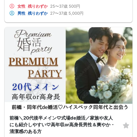
女性
残りわずか
25〜37歳
500円
男性
残りわずか
27〜37歳
5,000円
前橋＼20代後半メイン♡式場de婚活／家族や友人
にも紹介しやすい♡高年収or高身長男性＆爽やか・
清潔感のある方