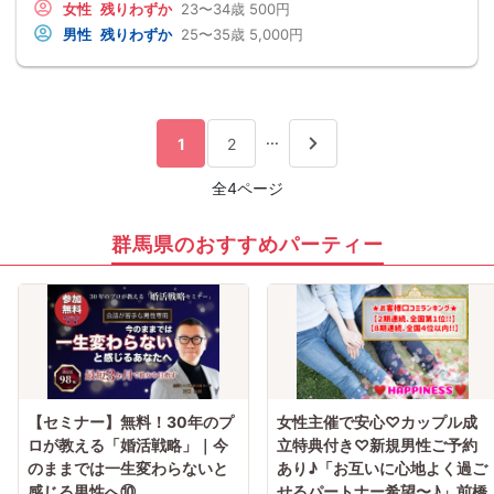
女性
残りわずか
23〜34歳
500円
男性
残りわずか
25〜35歳
5,000円
...
1
2
全4ページ
群馬県のおすすめパーティー
【セミナー】無料！30年のプ
女性主催で安心♡カップル成
ロが教える「婚活戦略」｜今
立特典付き♡新規男性ご予約
のままでは一生変わらないと
あり♪「お互いに心地よく過ご
感じる男性へ⑩
せるパートナー希望〜♪」前橋