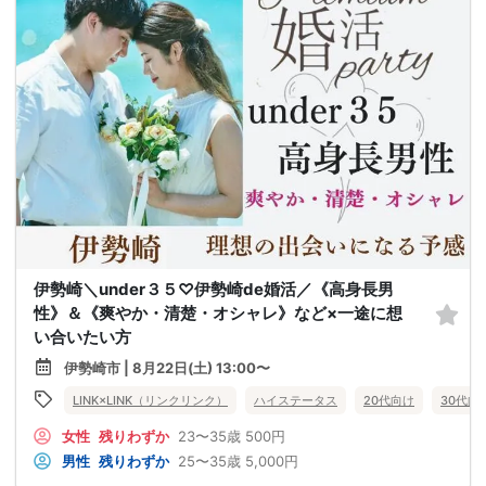
伊勢崎＼under３５♡伊勢崎de婚活／《高身長男
性》＆《爽やか・清楚・オシャレ》など×一途に想
い合いたい方
伊勢崎市 | 8月22日(土) 13:00〜
LINK×LINK（リンクリンク）
ハイステータス
20代向け
30代向
女性
残りわずか
23〜35歳
500円
男性
残りわずか
25〜35歳
5,000円