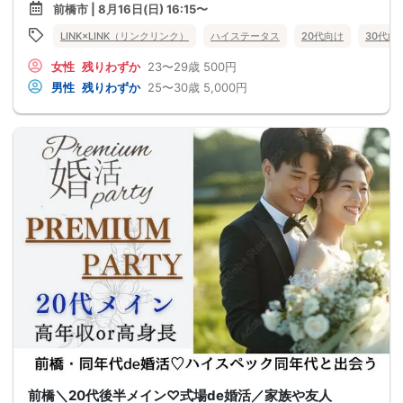
前橋市 | 8月16日(日) 16:15〜
LINK×LINK（リンクリンク）
ハイステータス
20代向け
30代向
女性
残りわずか
23〜29歳
500円
男性
残りわずか
25〜30歳
5,000円
前橋＼20代後半メイン♡式場de婚活／家族や友人