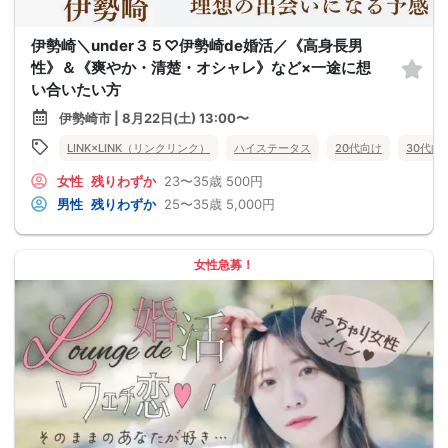
伊勢崎＼under３５♡伊勢崎de婚活／《高身長男
性》＆《爽やか・清楚・オシャレ》など×一途に想
い合いたい方
伊勢崎市 | 8月22日(土) 13:00〜
LINK×LINK（リンクリンク）
ハイステータス
20代向け
30代向
女性
残りわずか
23〜35歳
500円
男性
残りわずか
25〜35歳
5,000円
女性急募！