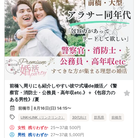
前橋＼周りにも紹介しやすい彼♡式場de婚活／《警
察官・消防士・公務員・高年収etc.》＋《包容力の
ある男性》/夏
前橋市 | 8月16日(日) 14:15〜
LINK×LINK（リンクリンク）
30代向け
群馬県
前橋市
女性
残りわずか
25〜37歳
500円
男性
残りわずか
27〜37歳
5,000円