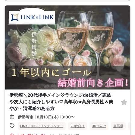
伊勢崎＼20代後半メイン♡ラウンジde婚活／家族
や友人にも紹介しやすい♡高年収or高身長男性＆爽
やか・清潔感のある方
伊勢崎市 | 8月13日(木) 13:00〜
LINK×LINK（リンクリンク）
20代向け
30代向け
群馬県
伊