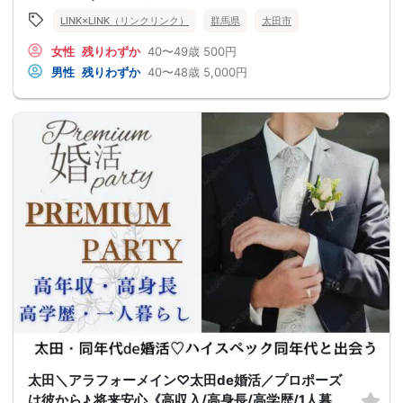
LINK×LINK（リンクリンク）
群馬県
太田市
女性
残りわずか
40〜49歳
500円
男性
残りわずか
40〜48歳
5,000円
太田＼アラフォーメイン♡太田de婚活／プロポーズ
は彼から♪ 将来安心《高収入/高身長/高学歴/1人暮