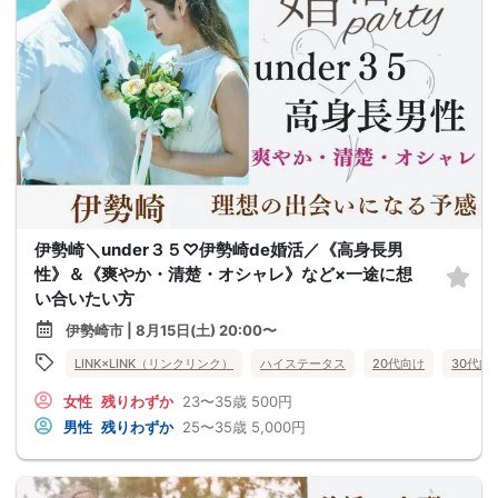
伊勢崎＼under３５♡伊勢崎de婚活／《高身長男
性》＆《爽やか・清楚・オシャレ》など×一途に想
い合いたい方
伊勢崎市 | 8月15日(土) 20:00〜
LINK×LINK（リンクリンク）
ハイステータス
20代向け
30代向
女性
残りわずか
23〜35歳
500円
男性
残りわずか
25〜35歳
5,000円