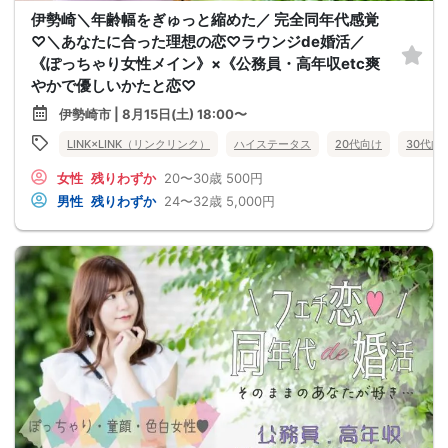
伊勢崎＼年齢幅をぎゅっと縮めた／ 完全同年代感覚
♡＼あなたに合った理想の恋♡ラウンジde婚活／
《ぽっちゃり女性メイン》×《公務員・高年収etc爽
やかで優しいかたと恋♡
伊勢崎市 | 8月15日(土) 18:00〜
LINK×LINK（リンクリンク）
ハイステータス
20代向け
30代向
女性
残りわずか
20〜30歳
500円
男性
残りわずか
24〜32歳
5,000円