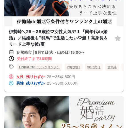
伊勢崎＼25～36歳位♡女性人気№１『同年代de婚
活』／結婚後も‘‘群馬‘‘で生活したい♡超！高身長＆
リード上手な彼/夏
伊勢崎市 | 8月11日(火・山の日) 15:00〜
受付終了まで38時間
LINK×LINK（リンクリンク）
20代向け
30代向け
群馬県
伊
女性
残りわずか
25〜36歳
500円
男性
残りわずか
25〜36歳
5,000円