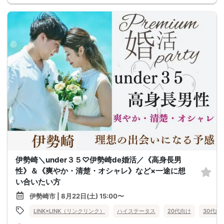
伊勢崎＼under３５♡伊勢崎de婚活／《高身長男
性》＆《爽やか・清楚・オシャレ》など×一途に想
い合いたい方
伊勢崎市 | 8月22日(土) 15:00〜
LINK×LINK（リンクリンク）
ハイステータス
20代向け
30代向