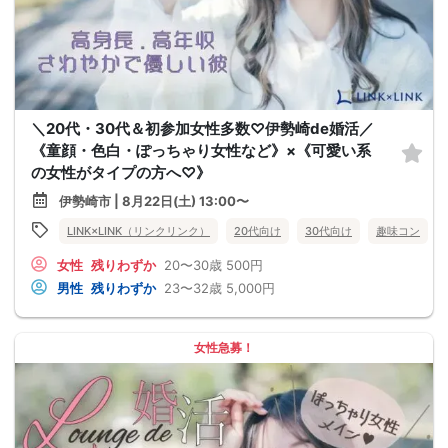
＼20代・30代＆初参加女性多数♡伊勢崎de婚活／
《童顔・色白・ぽっちゃり女性など》×《可愛い系
の女性がタイプの方へ♡》
伊勢崎市 | 8月22日(土) 13:00〜
LINK×LINK（リンクリンク）
20代向け
30代向け
趣味コン
女性
残りわずか
20〜30歳
500円
男性
残りわずか
23〜32歳
5,000円
女性急募！