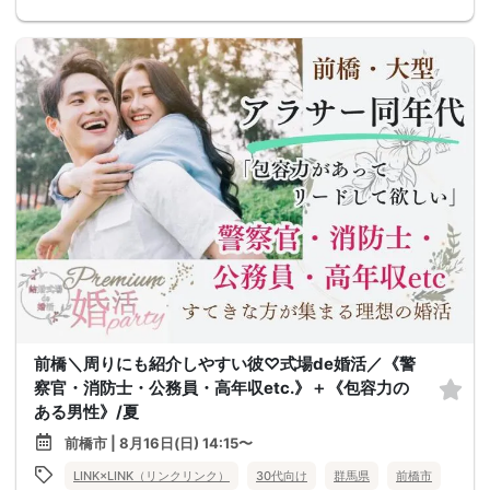
前橋＼周りにも紹介しやすい彼♡式場de婚活／《警
察官・消防士・公務員・高年収etc.》＋《包容力の
ある男性》/夏
前橋市 | 8月16日(日) 14:15〜
LINK×LINK（リンクリンク）
30代向け
群馬県
前橋市