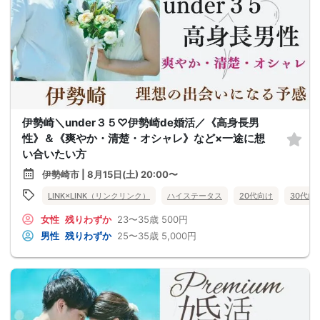
伊勢崎＼under３５♡伊勢崎de婚活／《高身長男
性》＆《爽やか・清楚・オシャレ》など×一途に想
い合いたい方
伊勢崎市 | 8月15日(土) 20:00〜
LINK×LINK（リンクリンク）
ハイステータス
20代向け
30代向
女性
残りわずか
23〜35歳
500円
男性
残りわずか
25〜35歳
5,000円