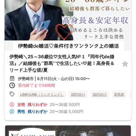
伊勢崎＼25～36歳位♡女性人気№１『同年代de婚
活』／結婚後も‘‘群馬‘‘で生活したい♡超！高身長＆
リード上手な彼/夏
伊勢崎市 | 8月11日(火・山の日) 15:00〜
受付終了まで38時間
LINK×LINK（リンクリンク）
20代向け
30代向け
群馬県
伊
女性
残りわずか
25〜36歳
500円
男性
残りわずか
25〜36歳
5,000円