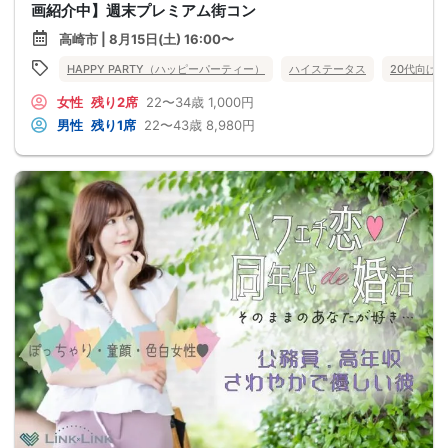
画紹介中】週末プレミアム街コン
高崎市 | 8月15日(土) 16:00〜
HAPPY PARTY（ハッピーパーティー）
ハイステータス
20代向け
女性
残り2席
22〜34歳
1,000円
男性
残り1席
22〜43歳
8,980円