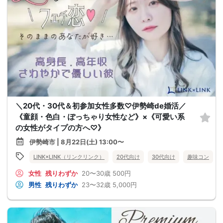
＼20代・30代＆初参加女性多数♡伊勢崎de婚活／
《童顔・色白・ぽっちゃり女性など》×《可愛い系
の女性がタイプの方へ♡》
伊勢崎市 | 8月22日(土) 13:00〜
LINK×LINK（リンクリンク）
20代向け
30代向け
趣味コン
女性
残りわずか
20〜30歳
500円
男性
残りわずか
23〜32歳
5,000円