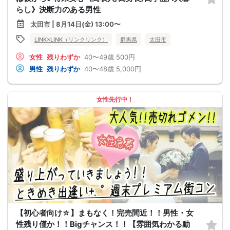
らし》決断力のある男性
太田市 | 8月14日(金) 13:00〜
LINK×LINK（リンクリンク）
群馬県
太田市
女性
残りわずか
40〜49歳
500円
男性
残りわずか
40〜48歳
5,000円
女性先行中！
【初心者向け☆】まもなく！完売間近！！男性・女
性残り僅か！！Bigチャンス！！【雰囲気わかる動