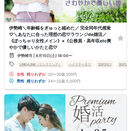
伊勢崎＼年齢幅をぎゅっと縮めた／ 完全同年代感覚
♡＼あなたに合った理想の恋♡ラウンジde婚活／
《ぽっちゃり女性メイン》×《公務員・高年収etc爽
やかで優しいかたと恋♡
伊勢崎市 | 8月15日(土) 18:00〜
LINK×LINK（リンクリンク）
ハイステータス
20代向け
30代向
女性
残りわずか
20〜30歳
500円
男性
残りわずか
24〜32歳
5,000円