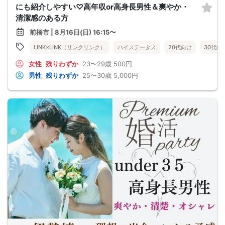
にも紹介しやすい♡高年収or高身長男性＆爽やか・
清潔感のある方
前橋市 | 8月16日(日) 16:15〜
LINK×LINK（リンクリンク）
ハイステータス
20代向け
30代向
女性
残りわずか
23〜29歳
500円
男性
残りわずか
25〜30歳
5,000円