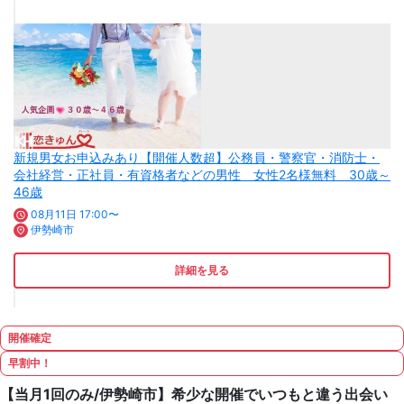
新規男女お申込みあり【開催人数超】公務員・警察官・消防士・
会社経営・正社員・有資格者などの男性 女性2名様無料 30歳～
46歳
08月11日 17:00〜
伊勢崎市
詳細を見る
開催確定
早割中！
【当月1回のみ/伊勢崎市】希少な開催でいつもと違う出会い