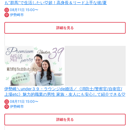
も‘‘群馬‘‘で生活したい♡超！高身長＆リード上手な彼/夏
08月11日 15:00〜
伊勢崎市
詳細を見る
伊勢崎＼under３９・ラウンジde婚活／《消防士/警察官/自衛官/
上場etc》魅力的職業の男性 家族・友人にも安心して紹介できる♡
08月11日 15:00〜
伊勢崎市
詳細を見る