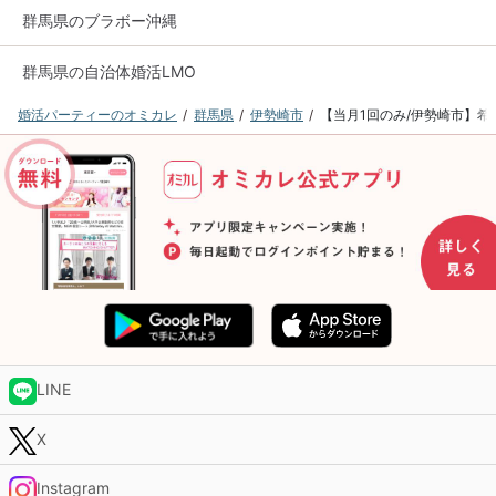
群馬県のブラボー沖縄
群馬県の自治体婚活LMO
婚活パーティーのオミカレ
群馬県
伊勢崎市
【当月1回のみ/伊勢崎市】希
LINE
X
Instagram