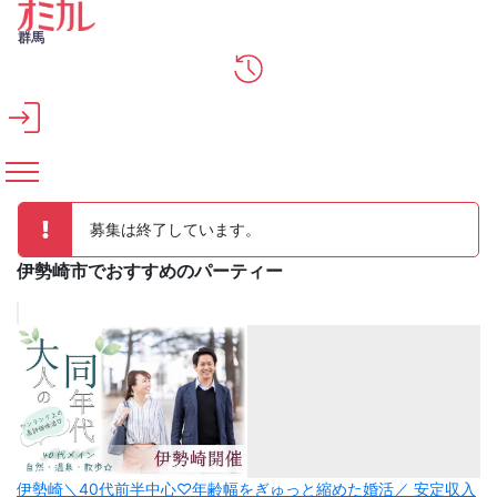
メインコンテンツへスキップ
群馬
募集は終了しています。
伊勢崎市でおすすめのパーティー
伊勢崎＼40代前半中心♡年齢幅をぎゅっと縮めた婚活／ 安定収入