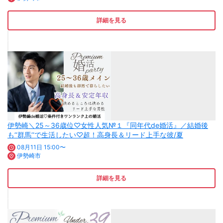
詳細を見る
伊勢崎＼25～36歳位♡女性人気№１『同年代de婚活』／結婚後
も‘‘群馬‘‘で生活したい♡超！高身長＆リード上手な彼/夏
08月11日 15:00〜
伊勢崎市
詳細を見る