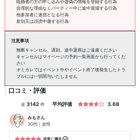
既婚者の方の申し込みや虚偽の情報を登録する行為
合理的な理由なくパーティー中に途中退場する行為
他参加者に迷惑となる行為
差別又は誹謗中傷する行為
注意事項
無断キャンセル、遅刻、途中退席はご遠慮ください
キャンセルはマイページの予約一覧画面から行ってくだ
さい
オミカレではイベント中やイベント終了後発生したトラ
ブルには一切関与いたしません
口コミ・評価
3142
平均評価
3.68
全
件
みも
さん
30代｜女性
非常に満足