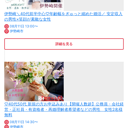
伊勢崎＼40代前半中心♡年齢幅をぎゅっと縮めた婚活／ 安定収入
の男性×笑顔が素敵な女性
08月11日 13:00〜
伊勢崎市
詳細を見る
♡40代50代 新規の方お申込みあり【開催人数超】公務員・会社経
営・正社員・有資格者・再婚理解者希望者などの男性 女性2名様
無料
08月11日 14:30〜
伊勢崎市