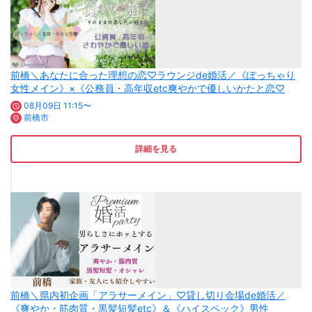
前橋＼あなたに合った理想の恋♡ラウンジde婚活／《ぽっちゃり
女性メイン》×《公務員・高年収etc爽やかで優しいかたと恋♡
08月09日 11:15〜
前橋市
詳細を見る
前橋＼県内初企画「アラサーメイン」♡貸し切り会場de婚活／
《爽やか・筋肉質・黒髪短髪etc》＆《ハイスペック》男性