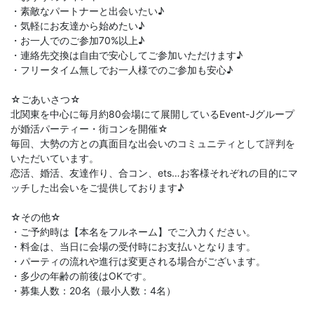
・素敵なパートナーと出会いたい♪
・気軽にお友達から始めたい♪
・お一人でのご参加70%以上♪
・連絡先交換は自由で安心してご参加いただけます♪
・フリータイム無しでお一人様でのご参加も安心♪
☆ごあいさつ☆
北関東を中心に毎月約80会場にて展開しているEvent-Jグループ
が婚活パーティー・街コンを開催☆
毎回、大勢の方との真面目な出会いのコミュニティとして評判を
いただいています。
恋活、婚活、友達作り、合コン、ets…お客様それぞれの目的にマ
ッチした出会いをご提供しております♪
☆その他☆
・ご予約時は【本名をフルネーム】でご入力ください。
・料金は、当日に会場の受付時にお支払いとなります。
・パーティの流れや進行は変更される場合がございます。
・多少の年齢の前後はOKです。
・募集人数：20名（最小人数：4名）