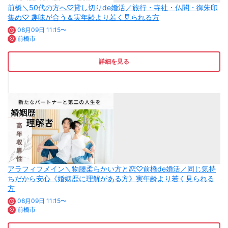
前橋＼50代の方へ♡貸し切りde婚活／旅行・寺社・仏閣・御朱印
集め♡ 趣味が合う＆実年齢より若く見られる方
08月09日 11:15〜
前橋市
詳細を見る
アラフィフメイン＼物腰柔らかい方と恋♡前橋de婚活／同じ気持
ちだから安心《婚姻歴に理解がある方》実年齢より若く見られる
方
08月09日 11:15〜
前橋市