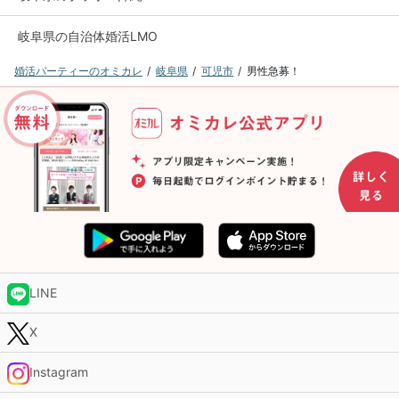
岐阜県の自治体婚活LMO
婚活パーティーのオミカレ
岐阜県
可児市
男性急募！
LINE
X
Instagram