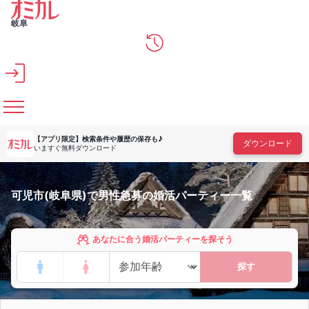
メインコンテンツへスキップ
岐阜
【アプリ限定】
検索条件や履歴の保存も♪
ダウンロード
いますぐ無料ダウンロード
可児市(岐阜県)で男性急募の婚活パーティー一覧
あなたに合う婚活パーティーを探そう
探す