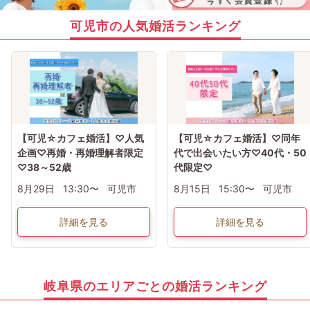
可児市の人気婚活ランキング
【可児☆カフェ婚活】♡人気
【可児☆カフェ婚活】♡同年
企画♡再婚・再婚理解者限定
代で出会いたい方♡40代・50
♡38～52歳
代限定♡
8月29日
13:30〜
可児市
8月15日
15:30〜
可児市
詳細を見る
詳細を見る
岐阜県のエリアごとの婚活ランキング