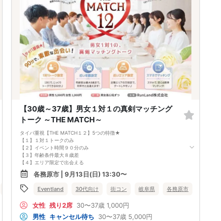
〇開催場所：産業文化センター 2-3 会議室
〇参加費：無料
※受講者は事前（8月17日（月）まで）に性格診断を実施
------------------------------------------------
・ドレスコード：スマートカジュアルスタイルでお越し下さい。
女性：ブラウス、シャツ、ワンピース など
男性：シャツ、ポロシャツ、ジャケット など
------------------------------------------------
※当イベントは、抽選にて委加者を決定いたします。
◇抽選結果通知日：2026年8月10日（月）
◇抽選発表方法：お申込み時にご登録いただいたメールアドレスヘ、抽選
結果をご連絡いたします。
・当選された方へ：メールにてセミナー等について、詳細をお送りいたし
ます。
【30歳～37歳】男女１対１の真剣マッチング
・落選された方へ：キャンセルが発生した場合には、追加でこ案内させて
いただく可能性がございます．
トーク ～THE MATCH～
その際は、別途メールにてご連絡いたします。キャンセルが発生しない
場合は、追加のご案内はございませんので．あらかじめご了承ください。
タイパ重視【THE MATCH１２】5つの特徴★
• その他注意事項：抽選結果発表前に、もしご都合が悪くなった場合は、
【１】１対１トークのみ
お手数ですが事前にご連絡をお願いいたします。
【２】イベント時間９０分のみ
------------------------------------------------
【３】年齢条件最大８歳差
◇ 中止判断タイミング：イベント2 日前
【４】エリア限定で出会える
◇最小催行人数・男女各5 名
【５】システムで効率よくマッチング
各務原市 | 9月13日(日) 13:30〜
------------------------------------------------
今回は【30歳～37歳】の【岐阜県（中濃地域＋岐阜地域）＋愛知県（尾
張地域）】に在住の方で開催します！！
各務原市
Eventland
30代向け
街コン
岐阜県
各務原市
定員に達し次第、受付終了となりますので、 ご興味のある方はお早めの
お申し込みがおすすめです♪
女性
残り2席
30〜37歳
1,000円
皆様からのお申し込みを心よりお待ちしております！
男性
キャンセル待ち
30〜37歳
5,000円