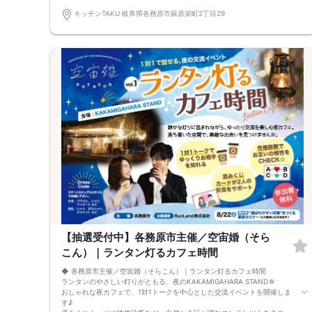
------------------------------------------------
＜キャンセルについて＞
キッチンTAKU 岐阜県各務原市蘇原栄町2丁目29
お申し込み後にキャンセルをご希望の場合は、必ず運営事務局までご連絡
ください。
※キャンセル規約日：9月8日（火）0:00以降のキャンセルにつきまして
は、
やむを得ないご事情の場合も含め、参加費の100％をキャンセル料として
申し受けます。あらかじめご了承ください。
【抽選受付中】各務原市主催／空宙婚（そら
こん）｜ランタン灯るカフェ時間
◆ 各務原市主催／空宙婚（そらこん）｜ランタン灯るカフェ時間
ランタンのやさしい灯りがともる、夜のKAKAMIGAHARA STAND☆
おしゃれな夜カフェで、1対1トークを中心とした交流イベントを開催しま
す♪