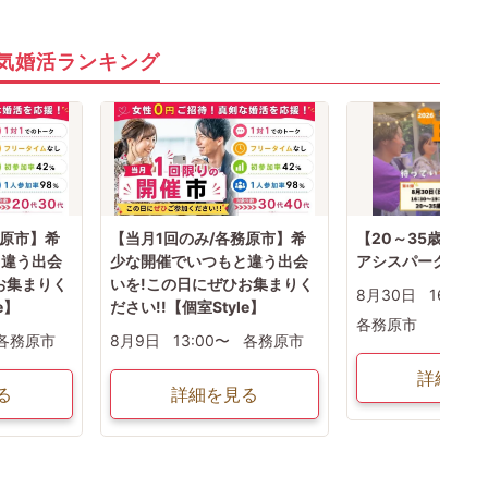
気婚活ランキング
務原市】希
【当月1回のみ/各務原市】希
【20～35歳】BBQ
と違う出会
少な開催でいつもと違う出会
アシスパーク・第
お集まりく
いを!この日にぜひお集まりく
8月30日
16:30〜
e】
ださい!!【個室Style】
各務原市
各務原市
8月9日
13:00〜
各務原市
詳細を見
る
詳細を見る