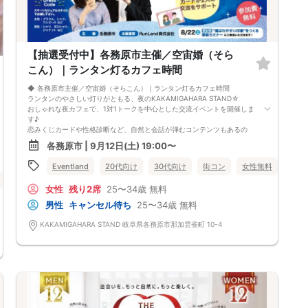
【抽選受付中】各務原市主催／空宙婚（そら
こん）｜ランタン灯るカフェ時間
◆ 各務原市主催／空宙婚（そらこん）｜ランタン灯るカフェ時間
ランタンのやさしい灯りがともる、夜のKAKAMIGAHARA STAND☆
おしゃれな夜カフェで、1対1トークを中心とした交流イベントを開催しま
す♪
恋みくじカードや性格診断など、自然と会話が弾むコンテンツもあるの
で、初対面でも安心。
各務原市 | 9月12日(土) 19:00〜
ゆったりとした時間の中で、お相手の人柄や価値観を知ることができま
す。
Eventland
20代向け
30代向け
街コン
女性無料
岐阜
いつもとは少し違う夜のひとときから、新しいご縁を見つけてみません
食事あり
体験コン
岐阜県
各務原市
か。
女性
残り2席
25〜34歳
無料
------------------------------------------------
・参加条件：以下２点（両方）を満たす独身の方
男性
キャンセル待ち
25〜34歳
無料
◆各務原市在住 もしくは 在勤の方、 または 各務原市への観光や移住に
興味・関心のある方
KAKAMIGAHARA STAND 岐阜県各務原市那加雲雀町 10-4
◆8/22（土）開催の事前セミナーへご参加いただける方（下記参照）
------------------------------------------------
・事前セミナー【参加必須】：
日時：8月22日（土）
◆女性：13:30～14:30 (受付13:00）
内容：「自分に似合う外見を知り ”選ばれやすい印象” をつくる」
◆男性：16:00～17:00 (受付15:30）
内容：「清潔感と安心感を高め ”選ばれやすい印象” をつくる」