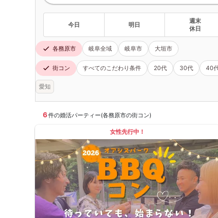
週末
今日
明日
休日
各務原市
岐阜全域
岐阜市
大垣市
街コン
すべてのこだわり条件
20代
30代
40
愛知
6
件の婚活パーティー(各務原市の街コン)
女性先行中！