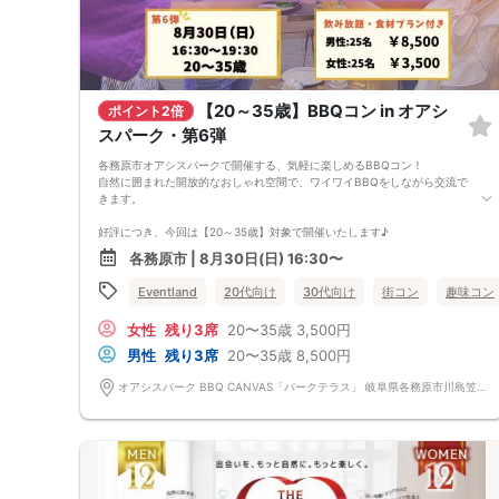
【20～35歳】BBQコン in オアシ
ポイント2倍
スパーク・第6弾
各務原市オアシスパークで開催する、気軽に楽しめるBBQコン！
自然に囲まれた開放的なおしゃれ空間で、ワイワイBBQをしながら交流で
きます。
好評につき、今回は【20～35歳】対象で開催いたします♪
各務原市 | 8月30日(日) 16:30〜
スタイリッシュで設備の整った会場のため、
バーベキューが初めての方や、おひとり参加の方でも安心してご参加いた
Eventland
20代向け
30代向け
街コン
趣味コン
だけます♪
女性
残り3席
20〜35歳
3,500円
手ぶら参加OK＆飲み放題付きで準備いらず！
ビール・チューハイ・カクテル・ソフトドリンクなど、豊富なドリンクを
男性
残り3席
20〜35歳
8,500円
ご用意しています。
オアシスパーク BBQ CANVAS「パークテラス」 岐阜県各務原市川島笠田町1564-1 オアシスパーク BBQ CANVAS「パークテラス」
「夏らしいイベントで出会いたい」
「気軽な雰囲気で交流したい」
そんな方にもおすすめのイベントです！
お友達同士でのご参加も大歓迎！
BBQを楽しみながら、カジュアルで自然な出会いを見つけてみません