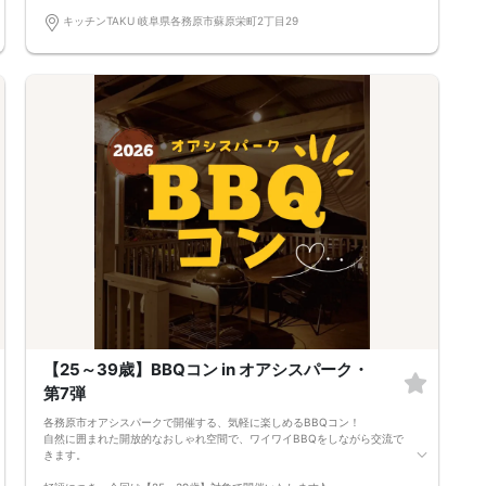
------------------------------------------------
＜キャンセルについて＞
キッチンTAKU 岐阜県各務原市蘇原栄町2丁目29
お申し込み後にキャンセルをご希望の場合は、必ず運営事務局までご連絡
ください。
※キャンセル規約日：9月8日（火）0:00以降のキャンセルにつきまして
は、
やむを得ないご事情の場合も含め、参加費の100％をキャンセル料として
申し受けます。あらかじめご了承ください。
【25～39歳】BBQコン in オアシスパーク・
第7弾
各務原市オアシスパークで開催する、気軽に楽しめるBBQコン！
自然に囲まれた開放的なおしゃれ空間で、ワイワイBBQをしながら交流で
きます。