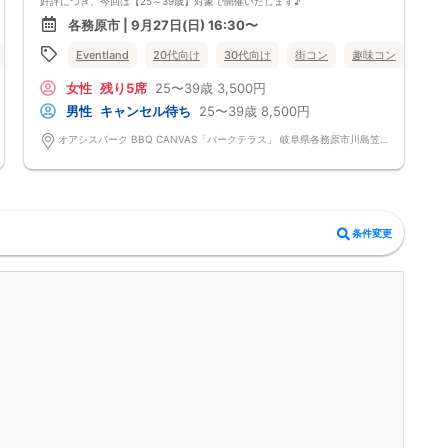
好評につき、今回は【25～39歳】対象で開催いたします♪
各務原市 | 9月27日(日) 16:30〜
スタイリッシュで設備の整った会場のため、
バーベキューが初めての方や、おひとり参加の方でも安心してご参加いた
岐阜県
Eventland
各務原市
20代向け
30代向け
街コン
趣味コン
食事
だけます♪
女性
残り5席
25〜39歳
3,500円
手ぶら参加OK＆飲み放題付きで準備いらず！
ビール・チューハイ・カクテル・ソフトドリンクなど、豊富なドリンクを
男性
キャンセル待ち
25〜39歳
8,500円
ご用意しています。
オアシスパーク BBQ CANVAS「パークテラス」 岐阜県各務原市川島笠田町1564-1 オアシスパーク BBQ CANVAS「パークテラス」
「夏らしいイベントで出会いたい」
「気軽な雰囲気で交流したい」
そんな方にもおすすめのイベントです！
お友達同士でのご参加も大歓迎！
BBQを楽しみながら、カジュアルで自然な出会いを見つけてみません
条件変更
か？
定員に達し次第、受付終了となりますので、
ご興味のある方はお早めのお申し込みがおすすめです♪
皆様からのお申し込みを心よりお待ちしております！
------------------------------------------------
＜キャンセルについて＞
お申し込み後にキャンセルをご希望の場合は、必ず運営事務局までご連絡
ください。
※キャンセル規約日：9月21日（月）0:00以降のキャンセルにつきまして
は、
やむを得ないご事情の場合も含め、参加費の100％をキャンセル料として
申し受けます。あらかじめご了承ください。