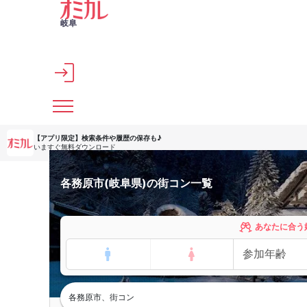
メインコンテンツへスキップ
岐阜
【アプリ限定】
検索条件や履歴の保存も♪
いますぐ無料ダウンロード
各務原市(岐阜県)の街コン一覧
あなたに合う
各務原市、街コン