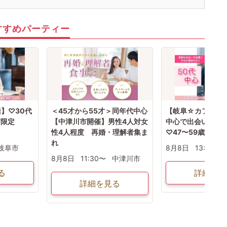
すすめパーティー
】♡30代
＜45才から55才＞同年代中心
【岐阜☆カフェ婚活
方限定
【中津川市開催】男性4人対女
中心で出会いたい
性4人程度 再婚・理解者集ま
♡47〜59歳♡
れ
岐阜市
8月8日
13:30〜
8月8日
11:30〜
中津川市
る
詳細を見
詳細を見る