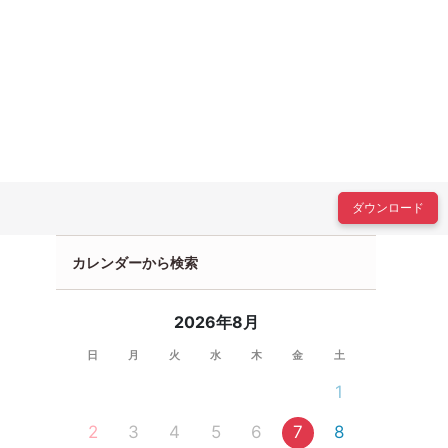
ダウンロード
カレンダーから検索
2026年8月
日
月
火
水
木
金
土
1
2
3
4
5
6
7
8