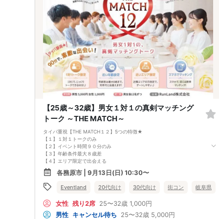
か？
定員に達し次第、受付終了となりますので、
ご興味のある方はお早めのお申し込みがおすすめです♪
皆様からのお申し込みを心よりお待ちしております！
------------------------------------------------
＜キャンセルについて＞
お申し込み後にキャンセルをご希望の場合は、必ず運営事務局までご連絡
ください。
※キャンセル規約日：8月24日（月）0:00以降のキャンセルにつきまして
は、
やむを得ないご事情の場合も含め、参加費の100％をキャンセル料として
申し受けます。あらかじめご了承ください。
【25歳～32歳】男女１対１の真剣マッチング
トーク ～THE MATCH～
タイパ重視【THE MATCH１２】5つの特徴★
【１】１対１トークのみ
【２】イベント時間９０分のみ
【３】年齢条件最大８歳差
【４】エリア限定で出会える
【５】システムで効率よくマッチング
各務原市 | 9月13日(日) 10:30〜
今回は【25歳～32歳】の【岐阜県（中濃地域＋岐阜地域）＋愛知県（尾
張地域）】に在住の方で開催します！！
Eventland
20代向け
30代向け
街コン
岐阜県
定員に達し次第、受付終了となりますので、 ご興味のある方はお早めの
お申し込みがおすすめです♪
女性
残り2席
25〜32歳
1,000円
皆様からのお申し込みを心よりお待ちしております！
男性
キャンセル待ち
25〜32歳
5,000円