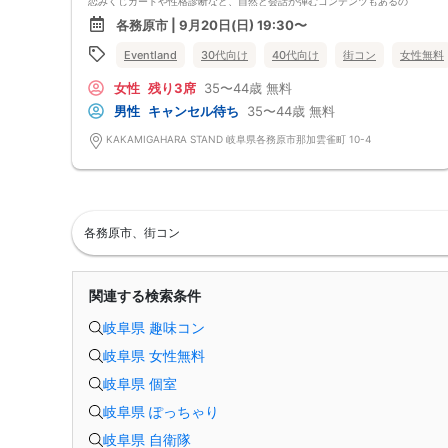
恋みくじカードや性格診断など、自然と会話が弾むコンテンツもあるの
で、初対面でも安心。
各務原市 | 9月20日(日) 19:30〜
ゆったりとした時間の中で、お相手の人柄や価値観を知ることができま
す。
Eventland
30代向け
40代向け
街コン
女性無料
いつもとは少し違う夜のひとときから、新しいご縁を見つけてみません
か。
女性
残り3席
35〜44歳
無料
------------------------------------------------
・参加条件：以下２点（両方）を満たす独身の方
男性
キャンセル待ち
35〜44歳
無料
◆各務原市在住 もしくは 在勤の方、 または 各務原市への観光や移住に
興味・関心のある方
KAKAMIGAHARA STAND 岐阜県各務原市那加雲雀町 10-4
◆8/22（土）開催の事前セミナーへご参加いただける方（下記参照）
------------------------------------------------
・事前セミナー【参加必須】：
日時：8月22日（土）
◆女性：13:30～14:30 (受付13:00）
内容：「自分に似合う外見を知り ”選ばれやすい印象” をつくる」
各務原市、街コン
◆男性：16:00～17:00 (受付15:30）
内容：「清潔感と安心感を高め ”選ばれやすい印象” をつくる」
〇開催場所：産業文化センター 2-3 会議室
〇参加費：無料
関連する検索条件
※受講者は事前（8月17日（月）まで）に性格診断を実施
------------------------------------------------
岐阜県 趣味コン
・ドレスコード：スマートカジュアルスタイルでお越し下さい。
女性：ブラウス、シャツ、ワンピース など
岐阜県 女性無料
男性：シャツ、ポロシャツ、ジャケット など
------------------------------------------------
岐阜県 個室
※当イベントは、抽選にて委加者を決定いたします。
◇抽選結果通知日：2026年8月10日（月）
岐阜県 ぽっちゃり
◇抽選発表方法：お申込み時にご登録いただいたメールアドレスヘ、抽選
結果をご連絡いたします。
岐阜県 自衛隊