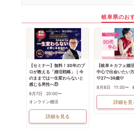
・当選された方へ：メールにてセミナー等について、詳細をお送りいたし
ます。
・落選された方へ：キャンセルが発生した場合には、追加でこ案内させて
いただく可能性がございます．
岐阜県のお
その際は、別途メールにてご連絡いたします。キャンセルが発生しない
場合は、追加のご案内はございませんので．あらかじめご了承ください。
• その他注意事項：抽選結果発表前に、もしご都合が悪くなった場合は、
お手数ですが事前にご連絡をお願いいたします。
------------------------------------------------
◇ 中止判断タイミング：イベント2 日前
◇最小催行人数・男女各5 名
------------------------------------------------
【セミナー】無料！30年のプ
【岐阜☆カフェ婚活
ロが教える「婚活戦略」｜今
中心で出会いたい
のままでは一生変わらないと
♡27〜39歳♡
感じる男性へ㉑
8月8日
11:30〜
8月7日
20:00〜
オンライン婚活
詳細を見
詳細を見る