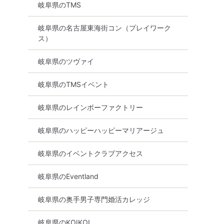
岐阜県のTMS
オンライン婚活
岐阜県
岐阜県の名古屋東海街コン（プレイワーク
ス）
岐阜県のツヴァイ
岐阜県のTMSイベント
岐阜県のレインボーファクトリー
岐阜県のハッピーハッピーマリアージュ
岐阜県のイベントクラブアクセス
＞同年代中心
【当月1回のみ/各務原市】希
【女性無料ご招待
性4人対女性
少な開催でいつもと違う出会
室Style│誠実な
岐阜県のEventland
理解者集まれ
いを!この日にぜひお集まりく
パーティー【お一
ださい!!【個室Style】
率98％】
瑞浪市
岐阜県の奥手男子専門婚活カレッジ
8月9日
13:00〜
各務原市
8月9日
13:00〜
る
岐阜県のKOIKOI