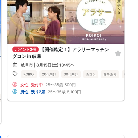
【開催確定！】アラサーマッチン
ポイント2倍
グコン in 岐阜
岐阜市 | 8月15日(土) 13:45〜
KOIKOI
20代向け
30代向け
街コン
食事あり
岐阜県
女性
受付中
25〜35歳
500円
男性
残り2席
25〜35歳
8,100円
味コン
オンライン婚活
岐阜県