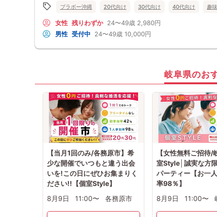
ブラボー沖縄
20代向け
30代向け
40代向け
趣
女性
残りわずか
24〜49歳
2,980円
男性
受付中
24〜49歳
10,000円
岐阜県のお
【当月1回のみ/各務原市】希
【女性無料ご招待/
少な開催でいつもと違う出会
室Style│誠実な
いを!この日にぜひお集まりく
パーティー【お一
ださい!!【個室Style】
率98％】
8月9日
11:00〜
各務原市
8月9日
11:00〜