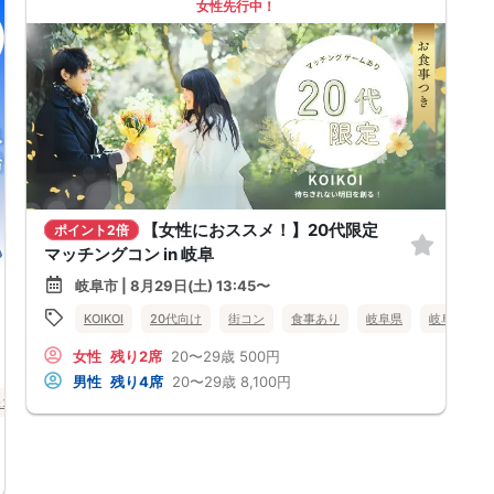
女性先行中！
【女性におススメ！】20代限定
ポイント2倍
マッチングコン in 岐阜
岐阜市 | 8月29日(土) 13:45〜
KOIKOI
20代向け
街コン
食事あり
岐阜県
岐阜市
女性
残り2席
20〜29歳
500円
男性
残り4席
20〜29歳
8,100円
味コン
オンライン婚活
岐阜県