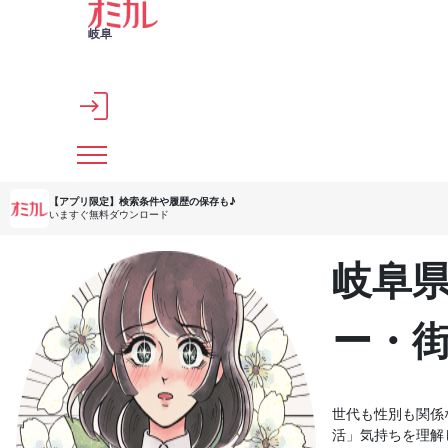
メインコンテンツへスキップ
岐阜
【アプリ限定】
検索条件や履歴の保存も♪
いますぐ無料ダウンロード
岐阜
ー・
世代も性別も関係
活」気持ちを理解