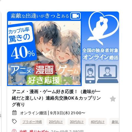
アニメ・漫画・ゲーム好き応援！（趣味が一
緒だと楽しい♪）連絡先交換OK＆カップリン
グ有り
オンライン婚活 | 9月3日(木) 21:00〜
味コン
個室
公務員
岐阜県
岐阜市
ブラボー沖縄
20代向け
30代向け
40代向け
趣味コン
女性
残りわずか
24〜49歳
2,980円