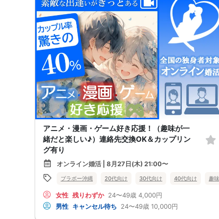
アニメ・漫画・ゲーム好き応援！（趣味が一
緒だと楽しい♪）連絡先交換OK＆カップリン
グ有り
オンライン婚活 | 8月27日(木) 21:00〜
ブラボー沖縄
20代向け
30代向け
40代向け
趣
女性
残りわずか
24〜49歳
4,000円
男性
キャンセル待ち
24〜49歳
10,000円