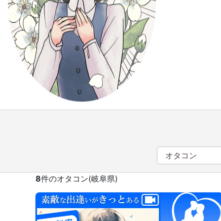
8
件のオタコン(岐阜県)