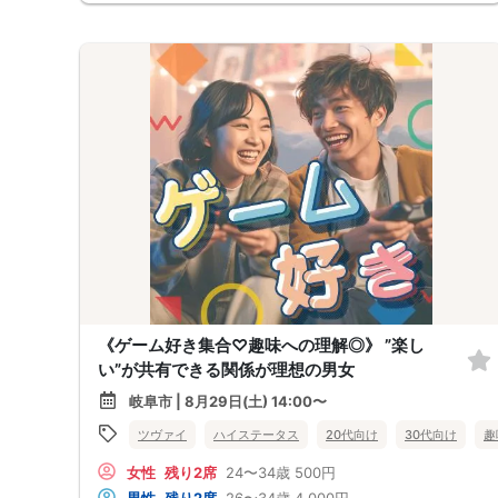
《ゲーム好き集合♡趣味への理解◎》 ”楽し
い”が共有できる関係が理想の男女
岐阜市 | 8月29日(土) 14:00〜
ツヴァイ
ハイステータス
20代向け
30代向け
趣
女性
残り2席
24〜34歳
500円
男性
残り2席
26〜34歳
4,000円