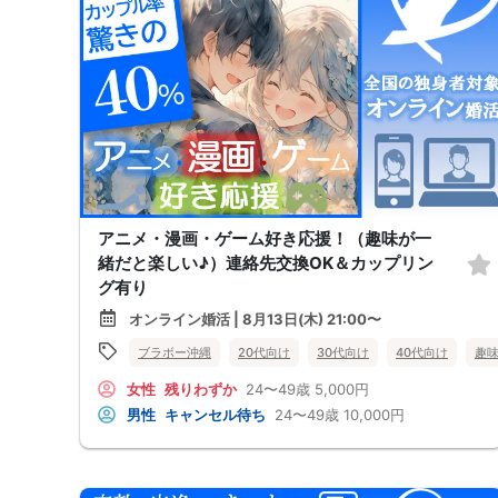
アニメ・漫画・ゲーム好き応援！（趣味が一
緒だと楽しい♪）連絡先交換OK＆カップリン
グ有り
オンライン婚活 | 8月13日(木) 21:00〜
ブラボー沖縄
20代向け
30代向け
40代向け
趣
女性
残りわずか
24〜49歳
5,000円
男性
キャンセル待ち
24〜49歳
10,000円