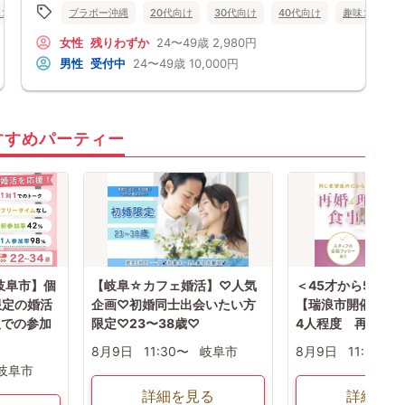
味コン
オンライン婚活
ブラボー沖縄
岐阜県
20代向け
30代向け
40代向け
趣味コン
女性
残りわずか
24〜49歳
2,980円
男性
受付中
24〜49歳
10,000円
すすめパーティー
岐阜市】個
【岐阜☆カフェ婚活】♡人気
＜45才から55才
方限定の婚活
企画♡初婚同士出会いたい方
【瑞浪市開催】男
人での参加
限定♡23〜38歳♡
4人程度 再婚・
8月9日
11:30〜
岐阜市
8月9日
11:30〜
岐阜市
詳細を見る
詳細を見