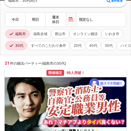
福島市、30代向け
条件変更
週末
今日
明日
指定なし
休日
福島市
福島全域
郡山市
オンライン婚活
いわき市
30代
すべてのこだわり条件
20代
40代
50代
ハイス
21
件の婚活パーティー(福島市の30代)
開催確定
10人突破！