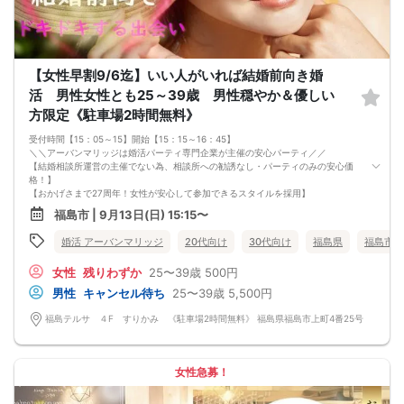
【女性早割9/6迄】いい人がいれば結婚前向き婚
活 男性女性とも25～39歳 男性穏やか＆優しい
方限定《駐車場2時間無料》
受付時間【15：05～15】開始【15：15～16：45】
＼＼アーバンマリッジは婚活パーティ専門企業が主催の安心パーティ／／
【結婚相談所運営の主催でない為、相談所への勧誘なし・パーティのみの安心価
格！】
【おかげさまで27周年！女性が安心して参加できるスタイルを採用】
・フリータイムなし・人前での告白なし
福島市 | 9月13日(日) 15:15〜
・女性の移動なし
・女性先退出の出待ちNG対応
婚活 アーバンマリッジ
20代向け
30代向け
福島県
福島市
・連絡先交換自由・交換強要NG 等
◆◇１対１の着席、対話型！参加異性の方全員と話ができます。
女性
残りわずか
25〜39歳
500円
◆◇第一印象はシステム分析で明瞭なカップル指名サポート※オリジナル 天使の
カード発行
男性
キャンセル待ち
25〜39歳
5,500円
◆◇ドレスコードなし！カジュアルスタイルでＯＫ！
◆◇男女バランス調整 最大でも±3名様までに調整いたします。
福島テルサ ４F すりかみ 《駐車場2時間無料》 福島県福島市上町4番25号
【人数調整が必要な企画ですので予定確定の上ご予約お願いいたします。キャン
セル料（定価）は3日前から発生いたします。
ご参加実績のないキャンセルの場合、期日関係なく事務手数料1100円発生いたし
ます。必ずキャンセルポリシーをご確認ください。】
女性急募！
【最低遂行人数】
各最低3名様以上の異性の方と出会える企画です。