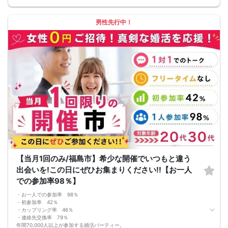
■飲食
4品以上のコース料理＋アルコール含む飲み放題付き！
→ お酒が飲めない方にはソフトドリンクも豊富にご用意しています！
男性先行中！
【当月1回のみ/福島市】希少な開催でいつもと違う
出会いを!この日にぜひお集まりください!!【お一人
での参加率98％】
・お一人での参加率 98％
・初参加率 42％
・カップリング率 46％
・連絡先交換率 79％
年間70,000人以上が参加する婚活パーティー。