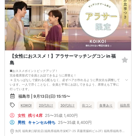
【中止判断タイミング】
開始時間の最低4時間前
【女性におススメ！】アラサーマッチングコン in 福
島
■おススメポイントピックアップ！
完全着席形式で全員とお話できるように席替え！
→ 立ちっぱなしで疲れる心配もなく、必ずペアが作れるように男女比を調整して
います。一人で浮くことなく、全員と平等にお話しできるよう、席替えも丁寧に
行っています。
会話を盛り上げるプロフィールシート！
福島市 | 9月13日(日) 15:15〜
→ 趣味や好みからスムーズに会話がスタート！「何を話そう…」と悩むことな
く、共通の話題で盛り上がれます。
KOIKOI
20代向け
30代向け
街コン
食事あり
福島県
自然なつながりをサポートするマッチングゲーム開催！
→ 恥ずかしがらずに気になる相手とつながれる！結果は本人だけにわかるように
女性
残り4席
25〜35歳
1,400円
返却されるので安心です。
■最少催行人数
男性
キャンセル待ち
25〜35歳
8,400円
男女2対2
■中止判断タイミング
魚民 福島東口駅前店(福島県福島市栄町7-25 斉藤胃腸科ビル2F) 福島県福島市栄町7-25 斉藤胃腸科ビル2F
前日20時、または開催6時間前の時点で最少開催人数に満たない場合