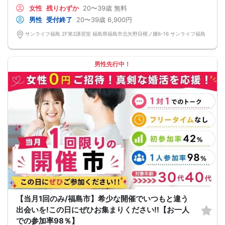
＜よくある質問＞
女性
残りわずか
20〜39歳
無料
Q：服装は？
A：皆様カジュアルな服装でご参加されています。
男性
受付終了
20〜39歳
6,900円
Q：参加費の支払い方法は？
A：当日に受付にてお支払いいただきます。（参加費は現金払いのみです）
サンライフ福島 2F第2講習室 福島県福島市北矢野目檀ノ腰6-16 サンライフ福島
Q：持ち物は？
A：本人確認のため、身分証をご持参ください。
【重要事項】
・詳細のご案内について
男性先行中！
ご予約完了後に「イベントガイド」「お問い合わせ窓口」などの詳細情報をメー
ルでお送りします。必ずレインボーファクトリーのメールアドレスを受信許可設
定してください。（お申し込み後、オミカレから届くメールにレインボーファク
トリーのメールアドレスが記載されています。）
・本人様確認について
受付にて公的な本人確認書類（免許証、保険証など）をご提示いただきますの
で、ご予約時は必ず本名をご入力ください。
・遅刻について
遅刻は他の参加者様のご迷惑となるため、厳禁です。お時間に余裕を持ってお越
しください。
・中止判断タイミング・中止連絡
最少催行人数に満たない場合など、ご予約状況により、開催を中止する場合がご
ざいます。その場合、開催時刻の最大90分前までにご連絡いたします。※ただし、
90分前を切って急なご予約のキャンセルや天災等が発生した場合はこの限りでは
ありません。開催中止となった場合のご連絡は、ご登録のメールアドレスへお送
りいたします。
・男女比について
【当月1回のみ/福島市】希少な開催でいつもと違う
男女差が2名以内程度になるよう人数調整を行っておりますが、ご予約のキャンセ
ル等によりバランスが崩れる場合がございます。バランスが崩れたことによる返
出会いを!この日にぜひお集まりください!!【お一人
金等は一切ございませんので予めご了承ください。
での参加率98％】
・人数について