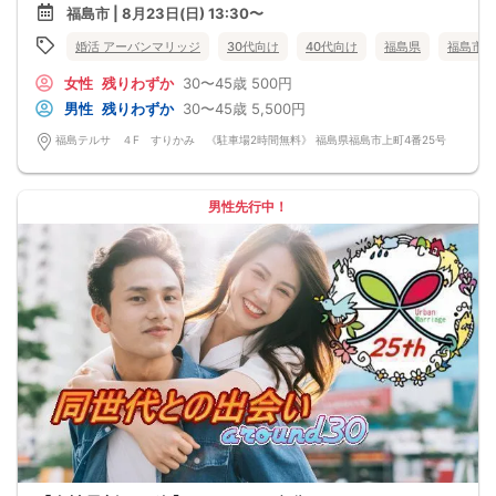
・フリータイムなし・人前での告白なし
福島市 | 8月23日(日) 13:30〜
・女性の移動なし
・女性先退出の出待ちNG対応
婚活 アーバンマリッジ
30代向け
40代向け
福島県
福島市
・連絡先交換自由・交換強要NG 等
◆◇１対１の着席、対話型！参加異性の方全員と話ができます。
女性
残りわずか
30〜45歳
500円
◆◇第一印象はシステム分析で明瞭なカップル指名サポート※オリジナル 天使の
カード発行
男性
残りわずか
30〜45歳
5,500円
◆◇ドレスコードなし！カジュアルスタイルでＯＫ！
◆◇男女バランス調整 最大でも±3名様までに調整いたします。
福島テルサ ４F すりかみ 《駐車場2時間無料》 福島県福島市上町4番25号
【人数調整が必要な企画ですので予定確定の上ご予約お願いいたします。キャン
セル料（定価）は3日前から発生いたします。
ご参加実績のないキャンセルの場合、期日関係なく事務手数料1100円発生いたし
ます。必ずキャンセルポリシーをご確認ください。】
男性先行中！
【最低遂行人数】
各最低3名様以上の異性の方と出会える企画です。
【中止判断タイミング】
開始時間の最低4時間前