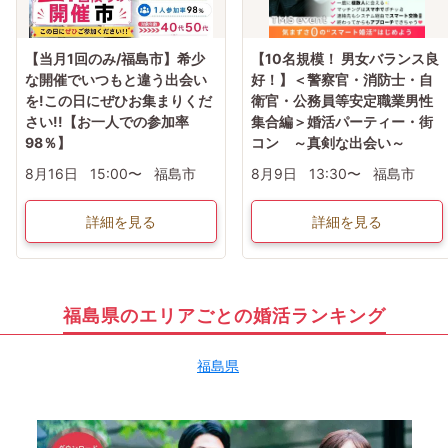
【当月1回のみ/福島市】希少
【10名規模！ 男女バランス良
な開催でいつもと違う出会い
好！】＜警察官・消防士・自
を!この日にぜひお集まりくだ
衛官・公務員等安定職業男性
さい!!【お一人での参加率
集合編＞婚活パーティー・街
98％】
コン ～真剣な出会い～
8月16日
15:00〜
福島市
8月9日
13:30〜
福島市
詳細を見る
詳細を見る
福島県のエリアごとの婚活ランキング
福島県