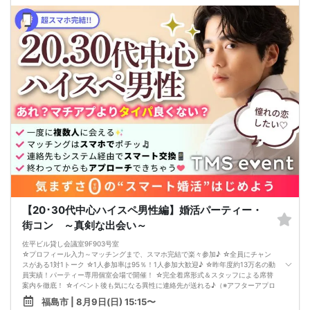
【20･30代中心ハイスペ男性編】婚活パーティー・
街コン ～真剣な出会い～
佐平ビル貸し会議室9F903号室
☆プロフィール入力～マッチングまで、スマホ完結で楽々参加♪ ☆全員にチャン
スがある1対1トーク ☆1人参加率は95％！1人参加大歓迎♪ ☆昨年度約13万名の動
員実績！パーティー専用個室会場で開催！ ☆完全着席形式＆スタッフによる席替
案内を徹底！ ☆イベント後も気になる異性に連絡先が送れる♪（※アフターアプロ
ーチ機能） スタッフの進行で全員の方とお話できるので、フリータイムで放置さ
福島市 | 8月9日(日) 15:15〜
れて人気の方と一度もお話できずに気が付いたらイベント終了・・・ということ