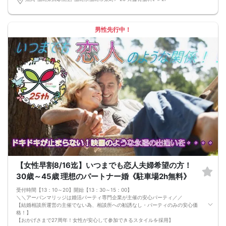
席替えの５分前には連絡先交換を促すアナウンスをいたしますので、「連絡先交
換ができなかった」なんてことはありません。
（連絡先交換は席替え時間までに円滑に行ってください）
---------------------------
男性先行中！
【お客様へのお願い】
1. ２名様以上でのご参加は必ず同性同士でお申し込みください。
2. 服装の指定はございません。多くのお客様はカジュアルな格好でおこしになら
れています。
3. 開催判断はイベント前日の時点で男性３名・女性３名以上のお申し込みからに
なりますが、当日に参加者のキャンセルで比率が崩れた場合や開催判断人数を下
回った場合、一切返金などの保証はいたしませんのでご了承ください。
4. イベントページ内の「お申し込み状況」等はキャンセルなどで当日の参加人
数、男女比率と異なる可能性がございます。
5. 当日は店舗の外ではなく店舗内で受付いたします。店内に入り店員に「街コン
で来た」旨をお伝えください。
6. お釣りの用意はございませんので、出ないようにご準備お願いします。
7. 当日は年齢確認のできる身分証をお持ちください。イベントの対象年齢でない
ことが発覚した場合、参加費を全額徴収し返金はいたしかねます。
8. 15分以上の遅刻はキャンセルとみなす可能性があります。
9. 当日受付にお越しになってからのキャンセル、途中キャンセルは出来ません。
10. イベント中止に伴うユーザーへの返金額は、チケット代金となり、交通費、宿
【女性早割8/16迄】いつまでも恋人夫婦希望の方！
泊費、通信費等の返金は行いません。
11. 領収書の発行はいたしかねます。
30歳～45歳 理想のパートナー婚《駐車場2h無料》
お申し込みが完了した時点で上記すべての事項に同意したと判断いたします。
8/22(土)30代メイン夜コン福島
受付時間【13：10～20】開始【13：30～15：00】
＼＼アーバンマリッジは婚活パーティ専門企業が主催の安心パーティ／／
【結婚相談所運営の主催でない為、相談所への勧誘なし・パーティのみの安心価
格！】
【おかげさまで27周年！女性が安心して参加できるスタイルを採用】