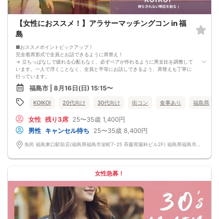
最少催行人数に満たない場合など、ご予約状況により、開催を中止する場合がご
ざいます。その場合、開催時刻の最大90分前までにご連絡いたします。※ただし、
90分前を切って急なご予約のキャンセルや天災等が発生した場合はこの限りでは
【女性におススメ！】アラサーマッチングコン in 福
ありません。開催中止となった場合のご連絡は、ご登録のメールアドレスへお送
りいたします。
島
・男女比について
男女差が2名以内程度になるよう人数調整を行っておりますが、ご予約のキャンセ
■おススメポイントピックアップ！
ル等によりバランスが崩れる場合がございます。バランスが崩れたことによる返
完全着席形式で全員とお話できるように席替え！
金等は一切ございませんので予めご了承ください。
→ 立ちっぱなしで疲れる心配もなく、必ずペアが作れるように男女比を調整して
・人数について
います。一人で浮くことなく、全員と平等にお話しできるよう、席替えも丁寧に
最少催行人数：ご予約人数4名以上
行っています。
最大催行人数：ご予約人数18名程度
会話を盛り上げるプロフィールシート！
福島市 | 8月16日(日) 15:15〜
・飲食について
→ 趣味や好みからスムーズに会話がスタート！「何を話そう…」と悩むことな
当イベントにおいて飲食の提供はございません。
く、共通の話題で盛り上がれます。
KOIKOI
20代向け
30代向け
街コン
食事あり
福島県
・保証制度について
自然なつながりをサポートするマッチングゲーム開催！
直前のキャンセル等により上記の最少催行人数を下回った場合、参加費を全額返
→ 恥ずかしがらずに気になる相手とつながれる！結果は本人だけにわかるように
女性
残り3席
25〜35歳
1,400円
金し、無償での開催を行います。
返却されるので安心です。
■最少催行人数
男性
キャンセル待ち
25〜35歳
8,400円
男女2対2
■中止判断タイミング
魚民 福島東口駅前店(福島県福島市栄町7-25 斉藤胃腸科ビル2F) 福島県福島市栄町7-25 斉藤胃腸科ビル2F
前日20時、または開催6時間前の時点で最少開催人数に満たない場合
■飲食
4品以上のコース料理＋アルコール含む飲み放題付き！
→ お酒が飲めない方にはソフトドリンクも豊富にご用意しています！
女性急募！