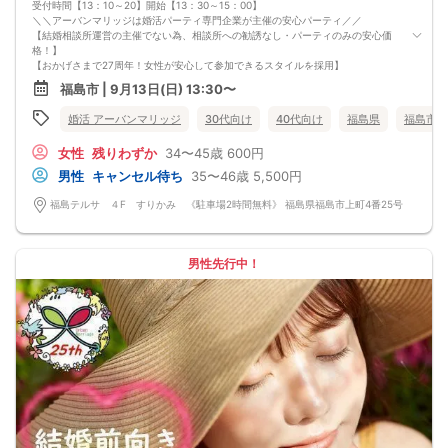
受付時間【13：10～20】開始【13：30～15：00】
＼＼アーバンマリッジは婚活パーティ専門企業が主催の安心パーティ／／
【結婚相談所運営の主催でない為、相談所への勧誘なし・パーティのみの安心価
格！】
【おかげさまで27周年！女性が安心して参加できるスタイルを採用】
・フリータイムなし・人前での告白なし
福島市 | 9月13日(日) 13:30〜
・女性の移動なし
・女性先退出の出待ちNG対応
婚活 アーバンマリッジ
30代向け
40代向け
福島県
福島市
・連絡先交換自由・交換強要NG 等
◆◇１対１の着席、対話型！参加異性の方全員と話ができます。
女性
残りわずか
34〜45歳
600円
◆◇第一印象はシステム分析で明瞭なカップル指名サポート※オリジナル 天使の
カード発行
男性
キャンセル待ち
35〜46歳
5,500円
◆◇ドレスコードなし！カジュアルスタイルでＯＫ！
◆◇男女バランス調整 最大でも±3名様までに調整いたします。
福島テルサ ４F すりかみ 《駐車場2時間無料》 福島県福島市上町4番25号
【人数調整が必要な企画ですので予定確定の上ご予約お願いいたします。キャン
セル料（定価）は3日前から発生いたします。
ご参加実績のないキャンセルの場合、期日関係なく事務手数料1100円発生いたし
ます。必ずキャンセルポリシーをご確認ください。】
男性先行中！
【最低遂行人数】
各最低3名様以上の異性の方と出会える企画です。
【中止判断タイミング】
開始時間の最低4時間前