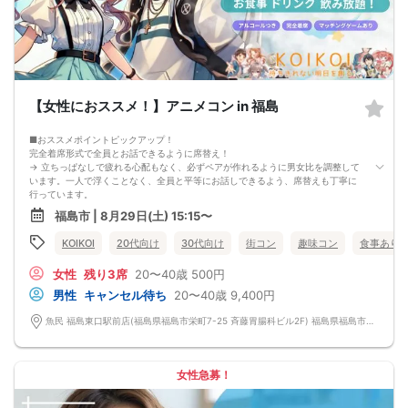
【女性におススメ！】アニメコン in 福島
■おススメポイントピックアップ！
完全着席形式で全員とお話できるように席替え！
→ 立ちっぱなしで疲れる心配もなく、必ずペアが作れるように男女比を調整して
います。一人で浮くことなく、全員と平等にお話しできるよう、席替えも丁寧に
行っています。
会話を盛り上げるプロフィールシート＆アニメ一覧表！
福島市 | 8月29日(土) 15:15〜
→ 趣味や好みからスムーズに会話がスタート！「何を話そう…」と悩むことな
く、共通の話題で盛り上がれます。
KOIKOI
20代向け
30代向け
街コン
趣味コン
食事あり
自然なつながりをサポートするマッチングゲーム開催！
→ 恥ずかしがらずに気になる相手とつながれる！結果は本人だけにわかるように
女性
残り3席
20〜40歳
500円
返却されるので安心です。
■最少催行人数
男性
キャンセル待ち
20〜40歳
9,400円
男女2対2
■中止判断タイミング
魚民 福島東口駅前店(福島県福島市栄町7-25 斉藤胃腸科ビル2F) 福島県福島市栄町7-25 斉藤胃腸科ビル2F
前日20時、または開催6時間前の時点で最少開催人数に満たない場合
■飲食
4品以上のコース料理＋アルコール含む飲み放題付き！
→ お酒が飲めない方にはソフトドリンクも豊富にご用意しています！
女性急募！