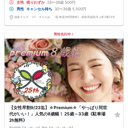
女性
残りわずか
28〜39歳
500円
◆◇第一印象はシステム分析で明瞭なカップル指名サポート※オリジナル 天使の
カード発行
男性
キャンセル待ち
30〜39歳
5,500円
◆◇ドレスコードなし！カジュアルスタイルでＯＫ！
◆◇男女バランス調整 最大でも±3名様までに調整いたします。
福島テルサ ４F すりかみ 《駐車場2時間無料》 福島県福島市上町4番25号
【人数調整が必要な企画ですので予定確定の上ご予約お願いいたします。キャン
セル料（定価）は3日前から発生いたします。
ご参加実績のないキャンセルの場合、期日関係なく事務手数料1100円発生いたし
ます。必ずキャンセルポリシーをご確認ください。】
男性先行中！
【最低遂行人数】
各最低3名様以上の異性の方と出会える企画です。
【中止判断タイミング】
開始時間の最低4時間前
【女性早割9/23迄】☆Premium☆「やっぱり同世
代がいい！」人気の8歳幅！ 25歳～33歳《駐車場
2h無料》
受付時間【15：05～15】開始【15：15～16：45】