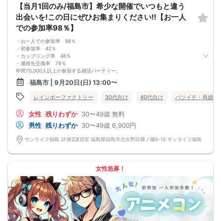
【当月1回のみ/福島市】希少な開催でいつもと違う
男女差が2名以内程度になるよう人数調整を行っておりますが、ご予約のキャンセ
ル等によりバランスが崩れる場合がございます。バランスが崩れたことによる返
出会いを!この日にぜひお集まりください!!【お一人
金等は一切ございませんので予めご了承ください。
での参加率98％】
・人数について
最少催行人数：ご予約人数4名以上
・お一人での参加率 98％
最大催行人数：ご予約人数18名程度
・初参加率 42％
・飲食について
・カップリング率 46％
当イベントにおいて飲食の提供はございません。
・連絡先交換率 79％
・保証制度について
年間70,000人以上が参加する婚活パーティー。
直前のキャンセル等により上記の最少催行人数を下回った場合、参加費を全額返
お一人で参加されることを考えたスタイルで、98％の方がお一人で参加されてい
金し、無償での開催を行います。
福島市 | 9月20日(日) 13:00〜
ます。
真剣に婚活されている方だけを対象とした小規模な婚活イベントで、空いた時間
レインボーファクトリー
30代向け
40代向け
バツイチ・再婚
を利用してお気軽に婚活が可能です。
＜よくある質問＞
女性
残りわずか
30〜49歳
無料
Q：服装は？
A：皆様カジュアルな服装でご参加されています。
男性
残りわずか
30〜49歳
6,900円
Q：参加費の支払い方法は？
A：当日に受付にてお支払いいただきます。（参加費は現金払いのみです）
サンライフ福島 2F第2講習室 福島県福島市北矢野目檀ノ腰6-16 サンライフ福島
Q：持ち物は？
A：本人確認のため、身分証をご持参ください。
【重要事項】
・詳細のご案内について
女性急募！
ご予約完了後に「イベントガイド」「お問い合わせ窓口」などの詳細情報をメー
ルでお送りします。必ずレインボーファクトリーのメールアドレスを受信許可設
定してください。（お申し込み後、オミカレから届くメールにレインボーファク
トリーのメールアドレスが記載されています。）
・本人様確認について
受付にて公的な本人確認書類（免許証、保険証など）をご提示いただきますの
で、ご予約時は必ず本名をご入力ください。