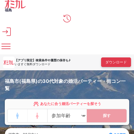
メインコンテンツへスキップ
福島
【アプリ限定】
検索条件や履歴の保存も♪
ダウンロード
いますぐ無料ダウンロード
福島市(福島県)の30代対象の婚活パーティー・街コン一
覧
あなたに合う婚活パーティーを探そう
探す