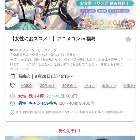
・遅刻について
遅刻は他の参加者様のご迷惑となるため、厳禁です。お時間に余裕を持ってお越
しください。
・中止判断タイミング・中止連絡
最少催行人数に満たない場合など、ご予約状況により、開催を中止する場合がご
ざいます。その場合、開催時刻の最大90分前までにご連絡いたします。※ただし、
90分前を切って急なご予約のキャンセルや天災等が発生した場合はこの限りでは
ありません。開催中止となった場合のご連絡は、ご登録のメールアドレスへお送
【女性におススメ！】アニメコン in 福島
りいたします。
・男女比について
■おススメポイントピックアップ！
男女差が2名以内程度になるよう人数調整を行っておりますが、ご予約のキャンセ
完全着席形式で全員とお話できるように席替え！
ル等によりバランスが崩れる場合がございます。バランスが崩れたことによる返
→ 立ちっぱなしで疲れる心配もなく、必ずペアが作れるように男女比を調整して
金等は一切ございませんので予めご了承ください。
います。一人で浮くことなく、全員と平等にお話しできるよう、席替えも丁寧に
・人数について
行っています。
最少催行人数：ご予約人数4名以上
会話を盛り上げるプロフィールシート＆アニメ一覧表！
最大催行人数：ご予約人数18名程度
福島市 | 9月26日(土) 15:15〜
→ 趣味や好みからスムーズに会話がスタート！「何を話そう…」と悩むことな
・飲食について
く、共通の話題で盛り上がれます。
当イベントにおいて飲食の提供はございません。
KOIKOI
20代向け
30代向け
街コン
趣味コン
食事あり
自然なつながりをサポートするマッチングゲーム開催！
・保証制度について
→ 恥ずかしがらずに気になる相手とつながれる！結果は本人だけにわかるように
直前のキャンセル等により上記の最少催行人数を下回った場合、参加費を全額返
女性
残り4席
20〜40歳
500円
返却されるので安心です。
金し、無償での開催を行います。
■最少催行人数
男性
キャンセル待ち
20〜40歳
9,400円
男女2対2
■中止判断タイミング
魚民 福島東口駅前店(福島県福島市栄町7-25 斉藤胃腸科ビル2F) 福島県福島市栄町7-25 斉藤胃腸科ビル2F
前日20時、または開催6時間前の時点で最少開催人数に満たない場合
■飲食
4品以上のコース料理＋アルコール含む飲み放題付き！
→ お酒が飲めない方にはソフトドリンクも豊富にご用意しています！
男性先行中！