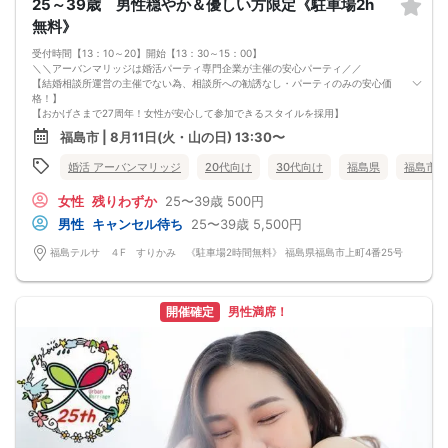
25～39歳 男性穏やか＆優しい方限定《駐車場2h
無料》
受付時間【13：10～20】開始【13：30～15：00】
＼＼アーバンマリッジは婚活パーティ専門企業が主催の安心パーティ／／
【結婚相談所運営の主催でない為、相談所への勧誘なし・パーティのみの安心価
格！】
【おかげさまで27周年！女性が安心して参加できるスタイルを採用】
・フリータイムなし・人前での告白なし
福島市 | 8月11日(火・山の日) 13:30〜
・女性の移動なし
・女性先退出の出待ちNG対応
婚活 アーバンマリッジ
20代向け
30代向け
福島県
福島市
・連絡先交換自由・交換強要NG 等
◆◇１対１の着席、対話型！参加異性の方全員と話ができます。
女性
残りわずか
25〜39歳
500円
◆◇第一印象はシステム分析で明瞭なカップル指名サポート※オリジナル 天使の
カード発行
男性
キャンセル待ち
25〜39歳
5,500円
◆◇ドレスコードなし！カジュアルスタイルでＯＫ！
◆◇男女バランス調整 最大でも±3名様までに調整いたします。
福島テルサ ４F すりかみ 《駐車場2時間無料》 福島県福島市上町4番25号
【人数調整が必要な企画ですので予定確定の上ご予約お願いいたします。キャン
セル料（定価）は3日前から発生いたします。
ご参加実績のないキャンセルの場合、期日関係なく事務手数料1100円発生いたし
ます。必ずキャンセルポリシーをご確認ください。】
開催確定
男性満席！
【最低遂行人数】
各最低3名様以上の異性の方と出会える企画です。
【中止判断タイミング】
開始時間の最低4時間前