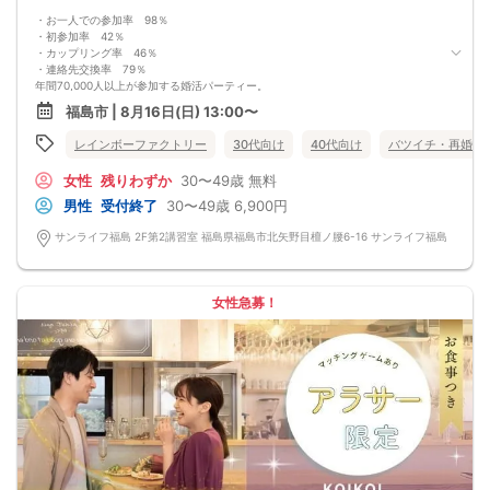
最少催行人数：ご予約人数4名以上
・お一人での参加率 98％
最大催行人数：ご予約人数18名程度
・初参加率 42％
・飲食について
・カップリング率 46％
当イベントにおいて飲食の提供はございません。
・連絡先交換率 79％
・保証制度について
年間70,000人以上が参加する婚活パーティー。
直前のキャンセル等により上記の最少催行人数を下回った場合、参加費を全額返
お一人で参加されることを考えたスタイルで、98％の方がお一人で参加されてい
金し、無償での開催を行います。
福島市 | 8月16日(日) 13:00〜
ます。
真剣に婚活されている方だけを対象とした小規模な婚活イベントで、空いた時間
レインボーファクトリー
30代向け
40代向け
バツイチ・再婚
を利用してお気軽に婚活が可能です。
＜よくある質問＞
女性
残りわずか
30〜49歳
無料
Q：服装は？
A：皆様カジュアルな服装でご参加されています。
男性
受付終了
30〜49歳
6,900円
Q：参加費の支払い方法は？
A：当日に受付にてお支払いいただきます。（参加費は現金払いのみです）
サンライフ福島 2F第2講習室 福島県福島市北矢野目檀ノ腰6-16 サンライフ福島
Q：持ち物は？
A：本人確認のため、身分証をご持参ください。
【重要事項】
・詳細のご案内について
女性急募！
ご予約完了後に「イベントガイド」「お問い合わせ窓口」などの詳細情報をメー
ルでお送りします。必ずレインボーファクトリーのメールアドレスを受信許可設
定してください。（お申し込み後、オミカレから届くメールにレインボーファク
トリーのメールアドレスが記載されています。）
・本人様確認について
受付にて公的な本人確認書類（免許証、保険証など）をご提示いただきますの
で、ご予約時は必ず本名をご入力ください。
・遅刻について
遅刻は他の参加者様のご迷惑となるため、厳禁です。お時間に余裕を持ってお越
しください。
・中止判断タイミング・中止連絡