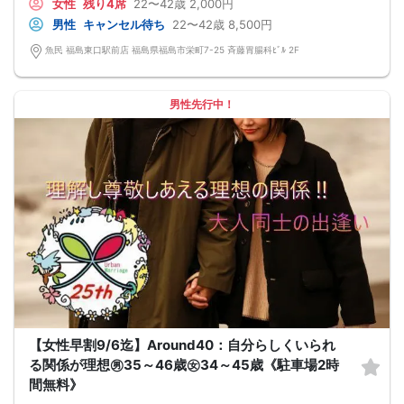
女性
残り4席
22〜42歳
2,000円
なんてことは絶対ありません！
プロフィールカードを活用し、「はじめまして」から会話を楽しみましょう。
男性
キャンセル待ち
22〜42歳
8,500円
★完全着席型・連絡先交換は自由★
完全着席型で席替えはできる限り行います。
魚民 福島東口駅前店 福島県福島市栄町7-25 斉藤胃腸科ﾋﾞﾙ 2F
席替えの５分前には連絡先交換を促すアナウンスをいたしますので、「連絡先交
換ができなかった」なんてことはありません。
（連絡先交換は席替え時間までに円滑に行ってください）
---------------------------
男性先行中！
【お客様へのお願い】
1. ２名様以上でのご参加は必ず同性同士でお申し込みください。
2. 服装の指定はございません。多くのお客様はカジュアルな格好でおこしになら
れています。
3. 開催判断はイベント前日の時点で男性３名・女性３名以上のお申し込みからに
なりますが、当日に参加者のキャンセルで比率が崩れた場合や開催判断人数を下
回った場合、一切返金などの保証はいたしませんのでご了承ください。
4. イベントページ内の「お申し込み状況」等はキャンセルなどで当日の参加人
数、男女比率と異なる可能性がございます。
5. 当日は店舗の外ではなく店舗内で受付いたします。店内に入り店員に「街コン
で来た」旨をお伝えください。
6. お釣りの用意はございませんので、出ないようにご準備お願いします。
7. 当日は年齢確認のできる身分証をお持ちください。イベントの対象年齢でない
ことが発覚した場合、参加費を全額徴収し返金はいたしかねます。
8. 15分以上の遅刻はキャンセルとみなす可能性があります。
9. 当日受付にお越しになってからのキャンセル、途中キャンセルは出来ません。
10. イベント中止に伴うユーザーへの返金額は、チケット代金となり、交通費、宿
【女性早割9/6迄】Around40：自分らしくいられ
泊費、通信費等の返金は行いません。
11. 領収書の発行はいたしかねます。
る関係が理想㊚35～46歳㊛34～45歳《駐車場2時
お申し込みが完了した時点で上記すべての事項に同意したと判断いたします。
間無料》
8/29(土)22-42夜恋活福島