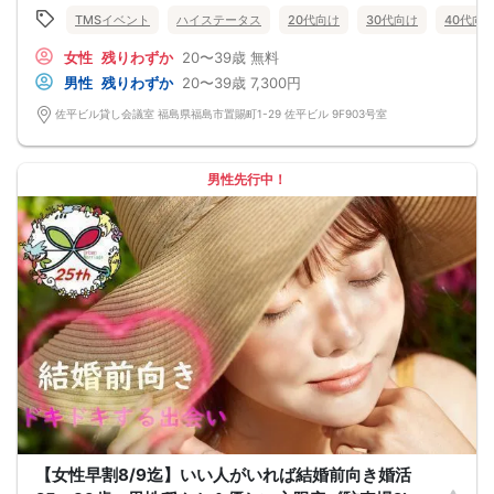
は一切ありません！ 【持ち物について】 ・ご本人様確認書類（無い場合はキャン
TMSイベント
ハイステータス
20代向け
30代向け
40代向
セル扱いとなります） ・最新版Google Chromeか最新版Safariを使用可能なスマ
ホ （こちらのパーティーはスマホを使用したパーティーになります。システムの
女性
残りわずか
20〜39歳
無料
関係上、カードスタイルに切り替えて催行する場合がございます。） ・なるべく
お釣銭がでないようご用意いただけますと幸いです。 【ご参加前にご確認くださ
男性
残りわずか
20〜39歳
7,300円
い】 ・Wi-Fiの用意はありませんので、ネット環境が万全でない場合にはご参加い
ただけません。 ・充電器の貸し出しは行っておりません。 【ご来場に際して】
佐平ビル貸し会議室 福島県福島市置賜町1-29 佐平ビル 9F903号室
渋滞や駐車場満車による遅刻が増えております。お車でお越しになる場合は開始
時間に間に合うよう、必ず余裕をもったご来場をお願いいたします。 ※集客状況
に応じてサムネイル等が変更になる場合がございます。 参加年齢と参加条件は変
更されませんのでご安心ください。
男性先行中！
【女性早割8/9迄】いい人がいれば結婚前向き婚活