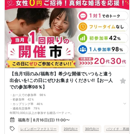
各最低3名様以上の異性の方と出会える企画です。
【中止判断タイミング】
開始時間の最低4時間前
【当月1回のみ/福島市】希少な開催でいつもと違う
出会いを!この日にぜひお集まりください!!【お一人
での参加率98％】
・お一人での参加率 98％
・初参加率 42％
・カップリング率 46％
・連絡先交換率 79％
年間70,000人以上が参加する婚活パーティー。
お一人で参加されることを考えたスタイルで、98％の方がお一人で参加されてい
福島市 | 8月16日(日) 11:00〜
ます。
真剣に婚活されている方だけを対象とした小規模な婚活イベントで、空いた時間
レインボーファクトリー
20代向け
30代向け
バツイチ・再婚
を利用してお気軽に婚活が可能です。