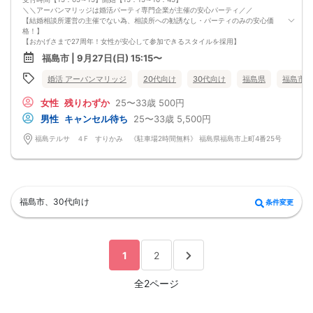
＼＼アーバンマリッジは婚活パーティ専門企業が主催の安心パーティ／／
【結婚相談所運営の主催でない為、相談所への勧誘なし・パーティのみの安心価
格！】
【おかげさまで27周年！女性が安心して参加できるスタイルを採用】
・フリータイムなし・人前での告白なし
福島市 | 9月27日(日) 15:15〜
・女性の移動なし
・女性先退出の出待ちNG対応
婚活 アーバンマリッジ
20代向け
30代向け
福島県
福島市
・連絡先交換自由・交換強要NG 等
◆◇１対１の着席、対話型！参加異性の方全員と話ができます。
女性
残りわずか
25〜33歳
500円
◆◇第一印象はシステム分析で明瞭なカップル指名サポート※オリジナル 天使の
カード発行
男性
キャンセル待ち
25〜33歳
5,500円
◆◇ドレスコードなし！カジュアルスタイルでＯＫ！
◆◇男女バランス調整 最大でも±3名様までに調整いたします。
福島テルサ ４F すりかみ 《駐車場2時間無料》 福島県福島市上町4番25号
【人数調整が必要な企画ですので予定確定の上ご予約お願いいたします。キャン
セル料（定価）は3日前から発生いたします。
ご参加実績のないキャンセルの場合、期日関係なく事務手数料1100円発生いたし
ます。必ずキャンセルポリシーをご確認ください。】
【最低遂行人数】
各最低3名様以上の異性の方と出会える企画です。今回の会場は最大12：12となり
福島市、30代向け
条件変更
ます。
【中止判断タイミング】
開始時間の最低4時間前
1
2
全2ページ