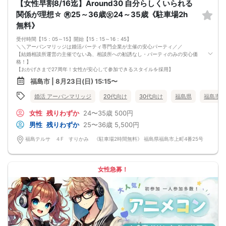
【女性早割8/16迄】Around30 自分らしくいられる
関係が理想☆ ㊚25～36歳㊛24～35歳《駐車場2h
無料》
受付時間【15：05～15】開始【15：15～16：45】
＼＼アーバンマリッジは婚活パーティ専門企業が主催の安心パーティ／／
【結婚相談所運営の主催でない為、相談所への勧誘なし・パーティのみの安心価
格！】
【おかげさまで27周年！女性が安心して参加できるスタイルを採用】
・フリータイムなし・人前での告白なし
福島市 | 8月23日(日) 15:15〜
・女性の移動なし
・女性先退出の出待ちNG対応
婚活 アーバンマリッジ
20代向け
30代向け
福島県
福島市
・連絡先交換自由・交換強要NG 等
◆◇１対１の着席、対話型！参加異性の方全員と話ができます。
女性
残りわずか
24〜35歳
500円
◆◇第一印象はシステム分析で明瞭なカップル指名サポート※オリジナル 天使の
カード発行
男性
残りわずか
25〜36歳
5,500円
◆◇ドレスコードなし！カジュアルスタイルでＯＫ！
◆◇男女バランス調整 最大でも±3名様までに調整いたします。
福島テルサ ４F すりかみ 《駐車場2時間無料》 福島県福島市上町4番25号
【人数調整が必要な企画ですので予定確定の上ご予約お願いいたします。キャン
セル料（定価）は3日前から発生いたします。
ご参加実績のないキャンセルの場合、期日関係なく事務手数料1100円発生いたし
ます。必ずキャンセルポリシーをご確認ください。】
女性急募！
【最低遂行人数】
各最低3名様以上の異性の方と出会える企画です。
【中止判断タイミング】
開始時間の最低4時間前