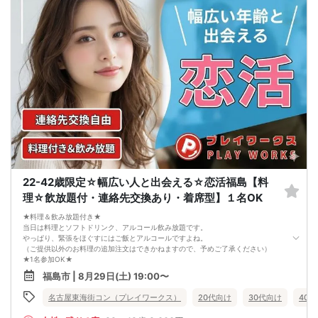
22-42歳限定☆幅広い人と出会える☆恋活福島【料
理☆飲放題付・連絡先交換あり・着席型】１名OK
★料理＆飲み放題付き★
当日は料理とソフトドリンク、アルコール飲み放題です。
やっぱり、緊張をほぐすにはご飯とアルコールですよね。
（ご提供以外のお料理の追加注文はできかねますので、予めご了承ください）
★1名参加OK★
他の1名参加の方とペアになりますし、友達作りにも最適です。
福島市 | 8月29日(土) 19:00〜
基本的には２：２のグループトークとなります。
（１：１でのトークはございませんので、予めご了承ください）
名古屋東海街コン（プレイワークス）
20代向け
30代向け
40
★プロフィールカードにより会話のキッカケもバッチリ★
このカードのおかけで 終始無言で終わっちゃった・・・