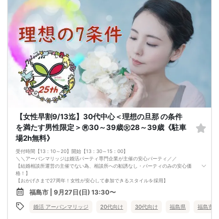
【女性早割9/13迄】30代中心＜理想の旦那 の条件
を満たす男性限定＞㊚30～39歳㊛28～39歳《駐車
場2h無料》
受付時間【13：10～20】開始【13：30～15：00】
＼＼アーバンマリッジは婚活パーティ専門企業が主催の安心パーティ／／
【結婚相談所運営の主催でない為、相談所への勧誘なし・パーティのみの安心価
格！】
【おかげさまで27周年！女性が安心して参加できるスタイルを採用】
・フリータイムなし・人前での告白なし
福島市 | 9月27日(日) 13:30〜
・女性の移動なし
・女性先退出の出待ちNG対応
婚活 アーバンマリッジ
20代向け
30代向け
福島県
福島市
・連絡先交換自由・交換強要NG 等
◆◇１対１の着席、対話型！参加異性の方全員と話ができます。