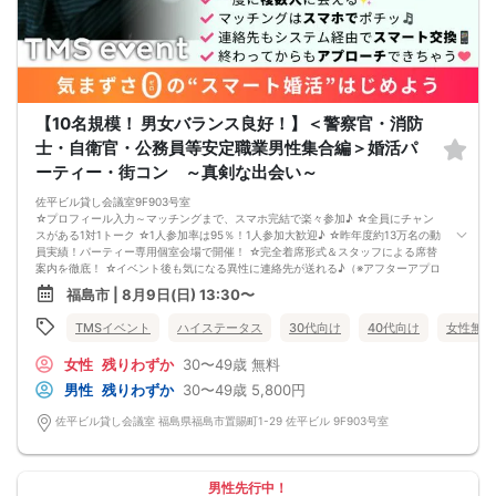
【10名規模！ 男女バランス良好！】＜警察官・消防
士・自衛官・公務員等安定職業男性集合編＞婚活パ
ーティー・街コン ～真剣な出会い～
佐平ビル貸し会議室9F903号室
☆プロフィール入力～マッチングまで、スマホ完結で楽々参加♪ ☆全員にチャン
スがある1対1トーク ☆1人参加率は95％！1人参加大歓迎♪ ☆昨年度約13万名の動
員実績！パーティー専用個室会場で開催！ ☆完全着席形式＆スタッフによる席替
案内を徹底！ ☆イベント後も気になる異性に連絡先が送れる♪（※アフターアプロ
ーチ機能） スタッフの進行で全員の方とお話できるので、フリータイムで放置さ
福島市 | 8月9日(日) 13:30〜
れて人気の方と一度もお話できずに気が付いたらイベント終了・・・ということ
は一切ありません！ 【持ち物について】 ・ご本人様確認書類（無い場合はキャン
TMSイベント
ハイステータス
30代向け
40代向け
女性無料
セル扱いとなります） ・最新版Google Chromeか最新版Safariを使用可能なスマ
ホ （こちらのパーティーはスマホを使用したパーティーになります。システムの
女性
残りわずか
30〜49歳
無料
関係上、カードスタイルに切り替えて催行する場合がございます。） ・なるべく
お釣銭がでないようご用意いただけますと幸いです。 【ご参加前にご確認くださ
男性
残りわずか
30〜49歳
5,800円
い】 ・Wi-Fiの用意はありませんので、ネット環境が万全でない場合にはご参加い
ただけません。 ・充電器の貸し出しは行っておりません。 【ご来場に際して】
佐平ビル貸し会議室 福島県福島市置賜町1-29 佐平ビル 9F903号室
渋滞や駐車場満車による遅刻が増えております。お車でお越しになる場合は開始
時間に間に合うよう、必ず余裕をもったご来場をお願いいたします。 ※集客状況
に応じてサムネイル等が変更になる場合がございます。 参加年齢と参加条件は変
更されませんのでご安心ください。
男性先行中！