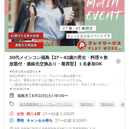
30代メインコン福島【27～42歳の男女・料理☆飲
放題付・連絡先交換あり・着席型】１名参加OK
★料理＆飲み放題付き★
当日は料理とソフトドリンク、アルコール飲み放題です。
やっぱり、緊張をほぐすにはご飯とアルコールですよね。
（ご提供以外のお料理の追加注文はできかねますので、予めご了承ください）
★1名参加OK★
他の1名参加の方とペアになりますし、友達作りにも最適です。
福島市 | 8月22日(土) 19:00〜
基本的には２：２のグループトークとなります。
（１：１でのトークはございませんので、予めご了承ください）
名古屋東海街コン（プレイワークス）
20代向け
30代向け
40
★プロフィールカードにより会話のキッカケもバッチリ★
このカードのおかけで 終始無言で終わっちゃった・・・
女性
残り4席
27〜42歳
2,000円
なんてことは絶対ありません！
プロフィールカードを活用し、「はじめまして」から会話を楽しみましょう。
男性
キャンセル待ち
27〜42歳
8,500円
★完全着席型・連絡先交換は自由★
完全着席型で席替えはできる限り行います。
魚民 福島東口駅前店 福島県福島市栄町7-25 斉藤胃腸科ﾋﾞﾙ 2F