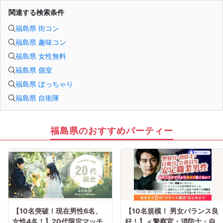
関連する検索条件
福島県 街コン
福島県 趣味コン
福島県 女性無料
福島県 個室
福島県 ぽっちゃり
福島県 自衛隊
福島県のおすすめパーティー
【10名突破！現在男性6名、
【10名規模！ 男女バランス良
女性4名！】20代限定マッチ
好！】＜警察官・消防士・自