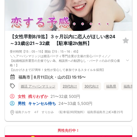
【女性早割8/9迄】３ヶ月以内に恋人がほしい㊚24
～33歳㊛21～32歳 【駐車場2h無料】
受付時間【15：05～15】開始【15：15～16：45】
＼＼アーバンマリッジは婚活パーティ専門企業が主催の安心パーティ／／
【結婚相談所運営の主催でない為、相談所への勧誘なし・パーティのみの安心価
格！】
【おかげさまで27周年！女性が安心して参加できるスタイルを採用】
・フリータイムなし・人前での告白なし
福島市 | 8月11日(火・山の日) 15:15〜
・女性の移動なし
・女性先退出の出待ちNG対応
婚活 アーバンマリッジ
20代向け
30代向け
福島県
福島市
・連絡先交換自由・交換強要NG 等
◆◇１対１の着席、対話型！参加異性の方全員と話ができます。
女性
残りわずか
21〜32歳
500円
◆◇第一印象はシステム分析で明瞭なカップル指名サポート※オリジナル 天使の
カード発行
男性
キャンセル待ち
24〜33歳
5,500円
◆◇ドレスコードなし！カジュアルスタイルでＯＫ！
◆◇男女バランス調整 最大でも±3名様までに調整いたします。
福島テルサ ４F すりかみ 《駐車場2時間無料》 福島県福島市上町4番25号
【人数調整が必要な企画ですので予定確定の上ご予約お願いいたします。キャン
セル料（定価）は3日前から発生いたします。
ご参加実績のないキャンセルの場合、期日関係なく事務手数料1100円発生いたし
ます。必ずキャンセルポリシーをご確認ください。】
男性先行中！
【最低遂行人数】