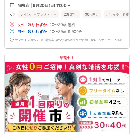
お一人で参加されることを考えたスタイルで、98％の方がお一人で参加されてい
福島市 | 9月20日(日) 11:00〜
ます。
真剣に婚活されている方だけを対象とした小規模な婚活イベントで、空いた時間
レインボーファクトリー
20代向け
30代向け
バツイチ・再婚
を利用してお気軽に婚活が可能です。
＜よくある質問＞
女性
残りわずか
20〜39歳
無料
Q：服装は？
A：皆様カジュアルな服装でご参加されています。
男性
残りわずか
20〜39歳
6,900円
Q：参加費の支払い方法は？
A：当日に受付にてお支払いいただきます。（参加費は現金払いのみです）
サンライフ福島 2F第2講習室 福島県福島市北矢野目檀ノ腰6-16 サンライフ福島
Q：持ち物は？
A：本人確認のため、身分証をご持参ください。
【重要事項】
・詳細のご案内について
早割中！
ご予約完了後に「イベントガイド」「お問い合わせ窓口」などの詳細情報をメー
ルでお送りします。必ずレインボーファクトリーのメールアドレスを受信許可設
定してください。（お申し込み後、オミカレから届くメールにレインボーファク
トリーのメールアドレスが記載されています。）
・本人様確認について
受付にて公的な本人確認書類（免許証、保険証など）をご提示いただきますの
で、ご予約時は必ず本名をご入力ください。
・遅刻について
遅刻は他の参加者様のご迷惑となるため、厳禁です。お時間に余裕を持ってお越
しください。
・中止判断タイミング・中止連絡
最少催行人数に満たない場合など、ご予約状況により、開催を中止する場合がご
ざいます。その場合、開催時刻の最大90分前までにご連絡いたします。※ただし、
90分前を切って急なご予約のキャンセルや天災等が発生した場合はこの限りでは
ありません。開催中止となった場合のご連絡は、ご登録のメールアドレスへお送
りいたします。
・男女比について