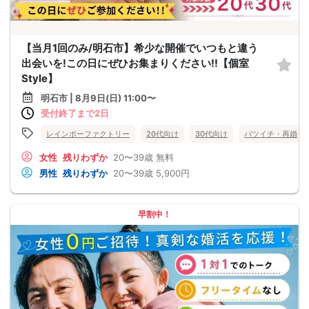
【当月1回のみ/明石市】希少な開催でいつもと違う
出会いを!この日にぜひお集まりください!!【個室
Style】
明石市 | 8月9日(日) 11:00〜
受付終了まで2日
レインボーファクトリー
20代向け
30代向け
バツイチ・再婚
女性
残りわずか
20〜39歳
無料
男性
残りわずか
20〜39歳
5,900円
早割中！