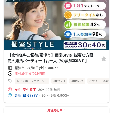
【女性無料ご招待/沼津市】個室Style│誠実な方限
定の婚活パーティー【お一人での参加率98％】
沼津市 | 8月8日(土) 13:00〜
受付終了まで29時間
レインボーファクトリー
30代向け
40代向け
バツイチ・再婚
女性
受付終了
30〜49歳
無料
男性
残りわずか
30〜49歳
6,900円
男性先行中！