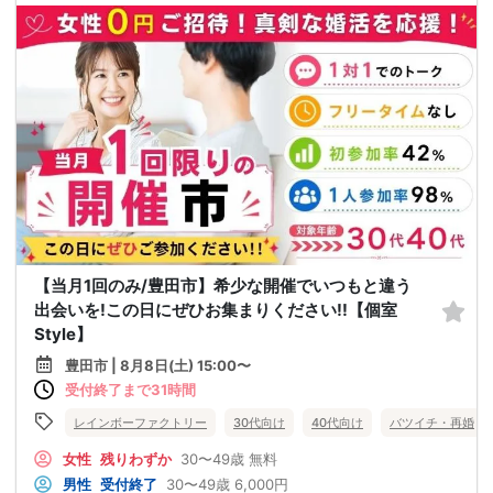
【当月1回のみ/豊田市】希少な開催でいつもと違う
出会いを!この日にぜひお集まりください!!【個室
Style】
豊田市 | 8月8日(土) 15:00〜
受付終了まで31時間
レインボーファクトリー
30代向け
40代向け
バツイチ・再婚
女性
残りわずか
30〜49歳
無料
男性
受付終了
30〜49歳
6,000円