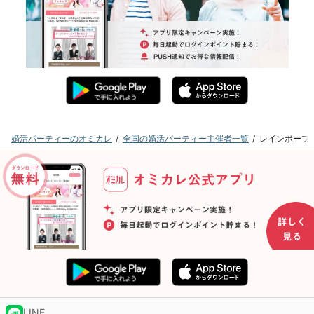
婚活パーティーのオミカレ
全国の婚活パーティー主催者一覧
レインボーフ
LINE