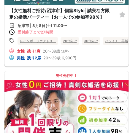
【女性無料ご招待/沼津市】個室Style│誠実な方限
定の婚活パーティー【お一人での参加率98％】
沼津市 | 8月8日(土) 11:00〜
受付終了まで27時間
レインボーファクトリー
20代向け
30代向け
バツイチ・再婚
女性
残り1席
20〜39歳
無料
男性
残り2席
20〜39歳
6,900円
男性先行中！