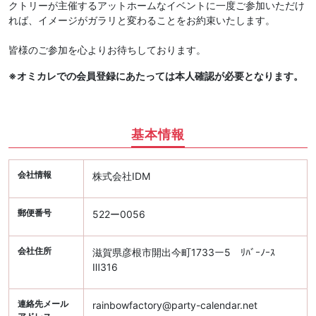
クトリーが主催するアットホームなイベントに一度ご参加いただけ
れば、イメージがガラリと変わることをお約束いたします。
皆様のご参加を心よりお待ちしております。
※オミカレでの会員登録にあたっては本人確認が必要となります。
基本情報
会社情報
株式会社IDM
郵便番号
522ー0056
会社住所
滋賀県彦根市開出今町1733ー5 ﾘﾊﾞｰﾉｰｽ
Ⅲ316
連絡先メール
rainbowfactory@party-calendar.net