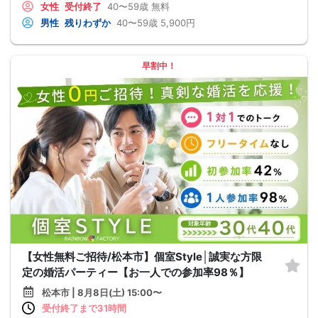
女性
受付終了
40〜59歳
無料
男性
残りわずか
40〜59歳
5,900円
早割中！
【女性無料ご招待/松本市】個室Style│誠実な方限
定の婚活パーティー【お一人での参加率98％】
松本市 | 8月8日(土) 15:00〜
受付終了まで31時間