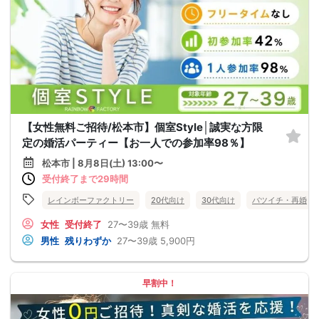
【女性無料ご招待/松本市】個室Style│誠実な方限
定の婚活パーティー【お一人での参加率98％】
松本市 | 8月8日(土) 13:00〜
受付終了まで29時間
レインボーファクトリー
20代向け
30代向け
バツイチ・再婚
女性
受付終了
27〜39歳
無料
男性
残りわずか
27〜39歳
5,900円
早割中！