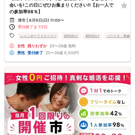
会いを!この日にぜひお集まりください!!【お一人で
の参加率98％】
津市 | 8月9日(日) 11:00〜
受付終了まで2日
レインボーファクトリー
20代向け
30代向け
バツイチ・再婚
女性
残りわずか
20〜39歳
無料
男性
受付終了
20〜39歳
6,500円