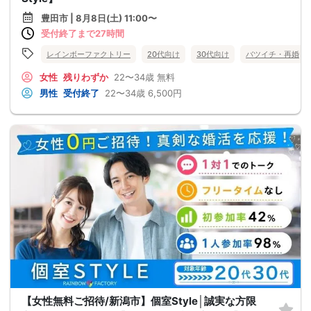
豊田市 | 8月8日(土) 11:00〜
受付終了まで27時間
レインボーファクトリー
20代向け
30代向け
バツイチ・再婚
女性
残りわずか
22〜34歳
無料
男性
受付終了
22〜34歳
6,500円
【女性無料ご招待/新潟市】個室Style│誠実な方限