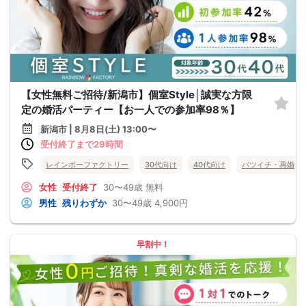
【女性無料ご招待/新潟市】個室Style│誠実な方限
定の婚活パーティー【お一人での参加率98％】
新潟市 | 8月8日(土) 13:00〜
受付終了まで29時間
レインボーファクトリー
30代向け
40代向け
バツイチ・再婚
女性
受付終了
30〜49歳
無料
男性
残りわずか
30〜49歳
4,900円
早割中！