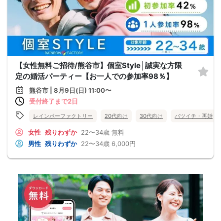
【女性無料ご招待/熊谷市】個室Style│誠実な方限
定の婚活パーティー【お一人での参加率98％】
熊谷市 | 8月9日(日) 11:00〜
受付終了まで2日
レインボーファクトリー
20代向け
30代向け
バツイチ・再婚
女性
残りわずか
22〜34歳
無料
男性
残りわずか
22〜34歳
6,000円