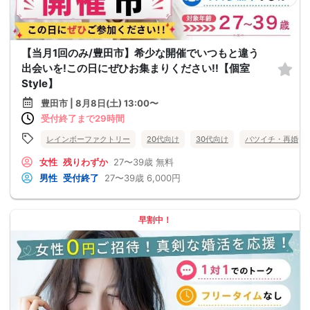
【当月1回のみ/豊田市】希少な開催でいつもと違う
出会いを!この日にぜひお集まりください!!【個室
Style】
豊田市 | 8月8日(土) 13:00〜
受付終了まで29時間
レインボーファクトリー
20代向け
30代向け
バツイチ・再婚
女性
残りわずか
27〜39歳
無料
男性
受付終了
27〜39歳
6,000円
早割中！