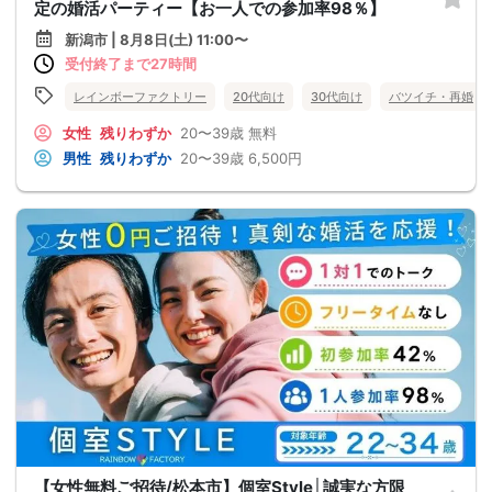
定の婚活パーティー【お一人での参加率98％】
新潟市 | 8月8日(土) 11:00〜
受付終了まで27時間
レインボーファクトリー
20代向け
30代向け
バツイチ・再婚
女性
残りわずか
20〜39歳
無料
男性
残りわずか
20〜39歳
6,500円
【女性無料ご招待/松本市】個室Style│誠実な方限