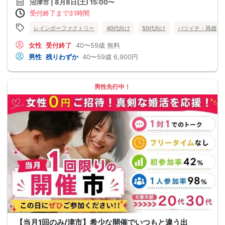
沼津市 | 8月8日(土) 15:00〜
受付終了まで31時間
レインボーファクトリー
40代向け
50代向け
バツイチ・再婚
女性
受付終了
40〜59歳
無料
男性
残りわずか
40〜59歳
6,900円
男性先行中！
【当月1回のみ/津市】希少な開催でいつもと違う出