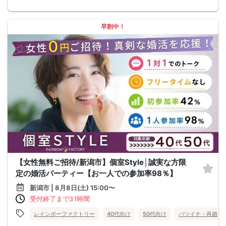
早割中！
【女性無料ご招待/新潟市】個室Style│誠実な方限
定の婚活パーティー【お一人での参加率98％】
新潟市 | 8月8日(土) 15:00〜
受付終了まで31時間
レインボーファクトリー
40代向け
50代向け
バツイチ・再婚