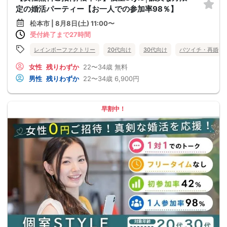
定の婚活パーティー【お一人での参加率98％】
松本市 | 8月8日(土) 11:00〜
受付終了まで27時間
レインボーファクトリー
20代向け
30代向け
バツイチ・再婚
女性
残りわずか
22〜34歳
無料
男性
残りわずか
22〜34歳
6,900円
早割中！