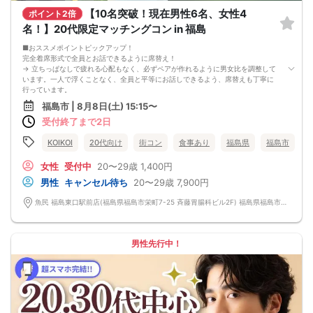
【10名突破！現在男性6名、女性4
ポイント2倍
名！】20代限定マッチングコン in 福島
■おススメポイントピックアップ！
完全着席形式で全員とお話できるように席替え！
→ 立ちっぱなしで疲れる心配もなく、必ずペアが作れるように男女比を調整して
います。一人で浮くことなく、全員と平等にお話しできるよう、席替えも丁寧に
行っています。
会話を盛り上げるプロフィールシート！
福島市 | 8月8日(土) 15:15〜
→ 趣味や好みからスムーズに会話がスタート！「何を話そう…」と悩むことな
受付終了まで2日
く、共通の話題で盛り上がれます。
自然なつながりをサポートするマッチングゲーム開催！
→ 恥ずかしがらずに気になる相手とつながれる！結果は本人だけにわかるように
KOIKOI
20代向け
街コン
食事あり
福島県
福島市
返却されるので安心です。
■最少催行人数
女性
受付中
20〜29歳
1,400円
男女2対2
男性
キャンセル待ち
20〜29歳
7,900円
■中止判断タイミング
前日20時、または開催6時間前の時点で最少開催人数に満たない場合
魚民 福島東口駅前店(福島県福島市栄町7-25 斉藤胃腸科ビル2F) 福島県福島市栄町7-25 斉藤胃腸科ビル2F
■飲食
4品以上のコース料理＋アルコール含む飲み放題付き！
→ お酒が飲めない方にはソフトドリンクも豊富にご用意しています！
男性先行中！