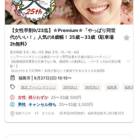
【女性早割9/23迄】☆Premium☆「やっぱり同世
代がいい！」人気の8歳幅！ 25歳～33歳《駐車場
2h無料》
受付時間【15：05～15】開始【15：15～16：45】
＼＼アーバンマリッジは婚活パーティ専門企業が主催の安心パーティ／／
【結婚相談所運営の主催でない為、相談所への勧誘なし・パーティのみの安心価
格！】
【おかげさまで27周年！女性が安心して参加できるスタイルを採用】
・フリータイムなし・人前での告白なし
福島市 | 9月27日(日) 15:15〜
・女性の移動なし
・女性先退出の出待ちNG対応
婚活 アーバンマリッジ
20代向け
30代向け
福島県
福島市
・連絡先交換自由・交換強要NG 等
◆◇１対１の着席、対話型！参加異性の方全員と話ができます。
女性
残りわずか
25〜33歳
500円
◆◇第一印象はシステム分析で明瞭なカップル指名サポート※オリジナル 天使の
カード発行
男性
キャンセル待ち
25〜33歳
5,500円
◆◇ドレスコードなし！カジュアルスタイルでＯＫ！
◆◇男女バランス調整 最大でも±3名様までに調整いたします。
福島テルサ ４F すりかみ 《駐車場2時間無料》 福島県福島市上町4番25号
【人数調整が必要な企画ですので予定確定の上ご予約お願いいたします。キャン
セル料（定価）は3日前から発生いたします。
ご参加実績のないキャンセルの場合、期日関係なく事務手数料1100円発生いたし
ます。必ずキャンセルポリシーをご確認ください。】
【最低遂行人数】