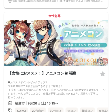
魚民 福島東口駅前店(福島県福島市栄町7-25 斉藤胃腸科ビル2F) 福島県福島市栄町7-25 斉藤胃腸科ビル2F
前日20時、または開催6時間前の時点で最少開催人数に満たない場合
■飲食
4品以上のコース料理＋アルコール含む飲み放題付き！
→ お酒が飲めない方にはソフトドリンクも豊富にご用意しています！
女性急募！
【女性におススメ！】アニメコン in 福島
■おススメポイントピックアップ！
完全着席形式で全員とお話できるように席替え！
→ 立ちっぱなしで疲れる心配もなく、必ずペアが作れるように男女比を調整して
います。一人で浮くことなく、全員と平等にお話しできるよう、席替えも丁寧に
行っています。
会話を盛り上げるプロフィールシート＆アニメ一覧表！
福島市 | 9月26日(土) 15:15〜
→ 趣味や好みからスムーズに会話がスタート！「何を話そう…」と悩むことな
く、共通の話題で盛り上がれます。
KOIKOI
20代向け
30代向け
街コン
趣味コン
食事あり