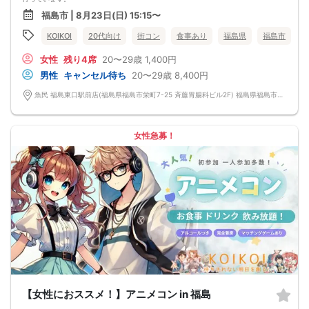
会話を盛り上げるプロフィールシート！
福島市 | 8月23日(日) 15:15〜
→ 趣味や好みからスムーズに会話がスタート！「何を話そう…」と悩むことな
く、共通の話題で盛り上がれます。
KOIKOI
20代向け
街コン
食事あり
福島県
福島市
自然なつながりをサポートするマッチングゲーム開催！
→ 恥ずかしがらずに気になる相手とつながれる！結果は本人だけにわかるように
女性
残り4席
20〜29歳
1,400円
返却されるので安心です。
■最少催行人数
男性
キャンセル待ち
20〜29歳
8,400円
男女2対2
■中止判断タイミング
魚民 福島東口駅前店(福島県福島市栄町7-25 斉藤胃腸科ビル2F) 福島県福島市栄町7-25 斉藤胃腸科ビル2F
前日20時、または開催6時間前の時点で最少開催人数に満たない場合
■飲食
4品以上のコース料理＋アルコール含む飲み放題付き！
→ お酒が飲めない方にはソフトドリンクも豊富にご用意しています！
女性急募！
【女性におススメ！】アニメコン in 福島