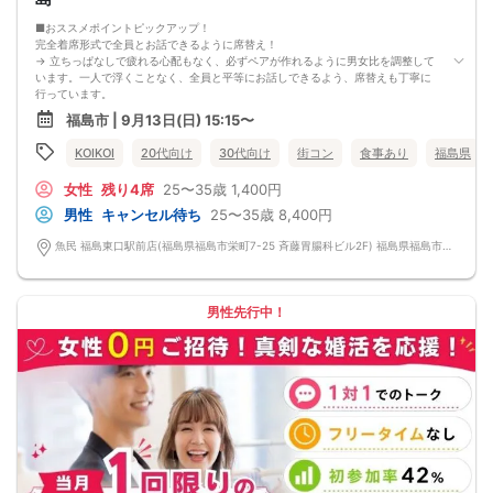
■おススメポイントピックアップ！
完全着席形式で全員とお話できるように席替え！
→ 立ちっぱなしで疲れる心配もなく、必ずペアが作れるように男女比を調整して
います。一人で浮くことなく、全員と平等にお話しできるよう、席替えも丁寧に
行っています。
会話を盛り上げるプロフィールシート！
福島市 | 9月13日(日) 15:15〜
→ 趣味や好みからスムーズに会話がスタート！「何を話そう…」と悩むことな
く、共通の話題で盛り上がれます。
KOIKOI
20代向け
30代向け
街コン
食事あり
福島県
自然なつながりをサポートするマッチングゲーム開催！
→ 恥ずかしがらずに気になる相手とつながれる！結果は本人だけにわかるように
女性
残り4席
25〜35歳
1,400円
返却されるので安心です。
■最少催行人数
男性
キャンセル待ち
25〜35歳
8,400円
男女2対2
■中止判断タイミング
魚民 福島東口駅前店(福島県福島市栄町7-25 斉藤胃腸科ビル2F) 福島県福島市栄町7-25 斉藤胃腸科ビル2F
前日20時、または開催6時間前の時点で最少開催人数に満たない場合
■飲食
4品以上のコース料理＋アルコール含む飲み放題付き！
→ お酒が飲めない方にはソフトドリンクも豊富にご用意しています！
男性先行中！