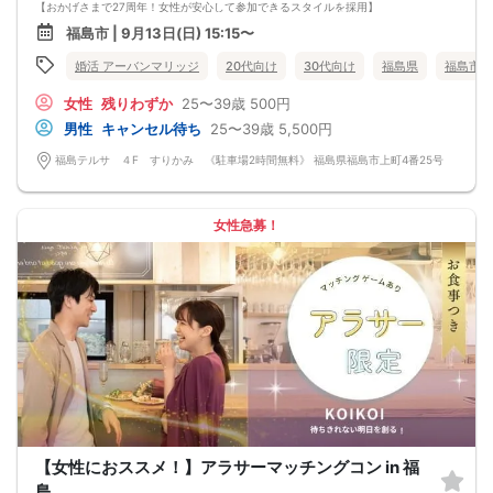
【おかげさまで27周年！女性が安心して参加できるスタイルを採用】
・フリータイムなし・人前での告白なし
福島市 | 9月13日(日) 15:15〜
・女性の移動なし
・女性先退出の出待ちNG対応
婚活 アーバンマリッジ
20代向け
30代向け
福島県
福島市
・連絡先交換自由・交換強要NG 等
◆◇１対１の着席、対話型！参加異性の方全員と話ができます。
女性
残りわずか
25〜39歳
500円
◆◇第一印象はシステム分析で明瞭なカップル指名サポート※オリジナル 天使の
カード発行
男性
キャンセル待ち
25〜39歳
5,500円
◆◇ドレスコードなし！カジュアルスタイルでＯＫ！
◆◇男女バランス調整 最大でも±3名様までに調整いたします。
福島テルサ ４F すりかみ 《駐車場2時間無料》 福島県福島市上町4番25号
【人数調整が必要な企画ですので予定確定の上ご予約お願いいたします。キャン
セル料（定価）は3日前から発生いたします。
ご参加実績のないキャンセルの場合、期日関係なく事務手数料1100円発生いたし
ます。必ずキャンセルポリシーをご確認ください。】
女性急募！
【最低遂行人数】
各最低3名様以上の異性の方と出会える企画です。
【中止判断タイミング】
開始時間の最低4時間前
【女性におススメ！】アラサーマッチングコン in 福
島