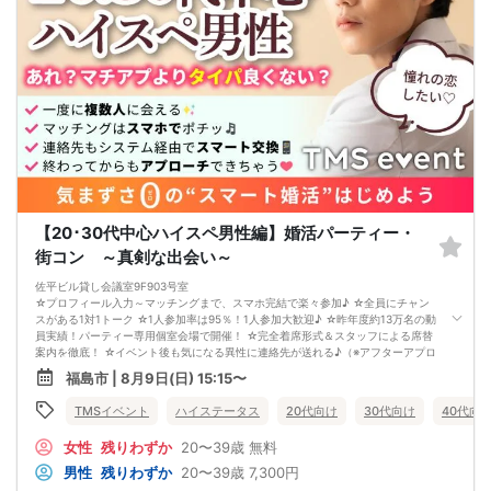
【20･30代中心ハイスペ男性編】婚活パーティー・
街コン ～真剣な出会い～
佐平ビル貸し会議室9F903号室
☆プロフィール入力～マッチングまで、スマホ完結で楽々参加♪ ☆全員にチャン
スがある1対1トーク ☆1人参加率は95％！1人参加大歓迎♪ ☆昨年度約13万名の動
員実績！パーティー専用個室会場で開催！ ☆完全着席形式＆スタッフによる席替
案内を徹底！ ☆イベント後も気になる異性に連絡先が送れる♪（※アフターアプロ
ーチ機能） スタッフの進行で全員の方とお話できるので、フリータイムで放置さ
福島市 | 8月9日(日) 15:15〜
れて人気の方と一度もお話できずに気が付いたらイベント終了・・・ということ
は一切ありません！ 【持ち物について】 ・ご本人様確認書類（無い場合はキャン
TMSイベント
ハイステータス
20代向け
30代向け
40代向
セル扱いとなります） ・最新版Google Chromeか最新版Safariを使用可能なスマ
ホ （こちらのパーティーはスマホを使用したパーティーになります。システムの
女性
残りわずか
20〜39歳
無料
関係上、カードスタイルに切り替えて催行する場合がございます。） ・なるべく
お釣銭がでないようご用意いただけますと幸いです。 【ご参加前にご確認くださ
男性
残りわずか
20〜39歳
7,300円
い】 ・Wi-Fiの用意はありませんので、ネット環境が万全でない場合にはご参加い