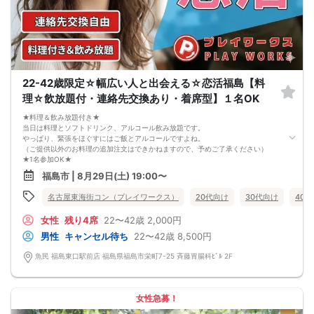
22-42歳限定☆幅広い人と出会える☆恋活福島【料
理☆飲放題付・連絡先交換あり・着席型】１名OK
★料理＆飲み放題付き★
当日は料理とソフトドリンク、アルコール飲み放題です。
やっぱり、緊張をほぐすにはご飯とアルコールですよね。
（ご提供以外のお料理の追加注文はできかねますので、予めご了承ください）
★1名参加OK★
他の1名参加の方とペアになりますし、友達作りにも最適です。
福島市 | 8月29日(土) 19:00〜
基本的には２：２のグループトークとなります。
（１：１でのトークはございませんので、予めご了承ください）
名古屋東海街コン（プレイワークス）
20代向け
30代向け
40
★プロフィールカードにより会話のキッカケもバッチリ★
このカードのおかけで 終始無言で終わっちゃった・・・
女性
残り4席
22〜42歳
2,000円
なんてことは絶対ありません！
プロフィールカードを活用し、「はじめまして」から会話を楽しみましょう。
男性
キャンセル待ち
22〜42歳
8,500円
★完全着席型・連絡先交換は自由★
完全着席型で席替えはできる限り行います。
魚民 福島東口駅前店 福島県福島市栄町7-25 斉藤胃腸科ﾋﾞﾙ 2F
席替えの５分前には連絡先交換を促すアナウンスをいたしますので、「連絡先交
換ができなかった」なんてことはありません。
（連絡先交換は席替え時間までに円滑に行ってください）
---------------------------
女性急募！
【お客様へのお願い】