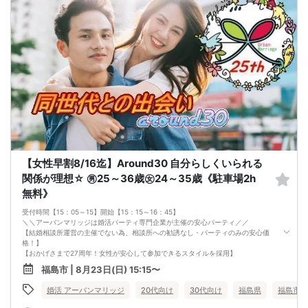
2. 服装の指定はございません。多くのお客様はカジュアルな格好でおこしになら
れています。
3. 開催判断はイベント前日の時点で男性３名・女性３名以上のお申し込みからに
なりますが、当日に参加者のキャンセルで比率が崩れた場合や開催判断人数を下
回った場合、一切返金などの保証はいたしませんのでご了承ください。
4. イベントページ内の「お申し込み状況」等はキャンセルなどで当日の参加人
数、男女比率と異なる可能性がございます。
5. 当日は店舗の外ではなく店舗内で受付いたします。店内に入り店員に「街コン
で来た」旨をお伝えください。
6. お釣りの用意はございませんので、出ないようにご準備お願いします。
7. 当日は年齢確認のできる身分証をお持ちください。イベントの対象年齢でない
ことが発覚した場合、参加費を全額徴収し返金はいたしかねます。
8. 15分以上の遅刻はキャンセルとみなす可能性があります。
9. 当日受付にお越しになってからのキャンセル、途中キャンセルは出来ません。
10. イベント中止に伴うユーザーへの返金額は、チケット代金となり、交通費、宿
【女性早割8/16迄】Around30 自分らしくいられる
泊費、通信費等の返金は行いません。
11. 領収書の発行はいたしかねます。
関係が理想☆ ㊚25～36歳㊛24～35歳《駐車場2h
お申し込みが完了した時点で上記すべての事項に同意したと判断いたします。
無料》
8/22(土)30代メイン夜コン福島
受付時間【15：05～15】開始【15：15～16：45】
＼＼アーバンマリッジは婚活パーティ専門企業が主催の安心パーティ／／
【結婚相談所運営の主催でない為、相談所への勧誘なし・パーティのみの安心価
格！】
【おかげさまで27周年！女性が安心して参加できるスタイルを採用】
・フリータイムなし・人前での告白なし
福島市 | 8月23日(日) 15:15〜
・女性の移動なし
・女性先退出の出待ちNG対応
婚活 アーバンマリッジ
20代向け
30代向け
福島県
福島市
・連絡先交換自由・交換強要NG 等
◆◇１対１の着席、対話型！参加異性の方全員と話ができます。