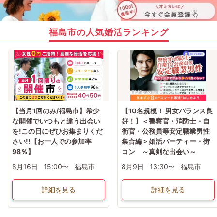
福島市の人気婚活ランキング
【当月1回のみ/福島市】希少
【10名規模！ 男女バランス良
な開催でいつもと違う出会い
好！】＜警察官・消防士・自
を!この日にぜひお集まりくだ
衛官・公務員等安定職業男性
さい!!【お一人での参加率
集合編＞婚活パーティー・街
98％】
コン ～真剣な出会い～
8月16日
15:00〜
福島市
8月9日
13:30〜
福島市
詳細を見る
詳細を見る