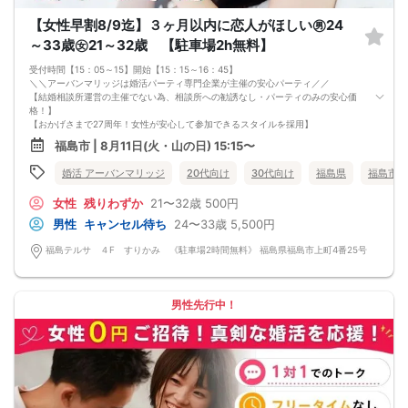
【女性早割8/9迄】３ヶ月以内に恋人がほしい㊚24
～33歳㊛21～32歳 【駐車場2h無料】
受付時間【15：05～15】開始【15：15～16：45】
＼＼アーバンマリッジは婚活パーティ専門企業が主催の安心パーティ／／
【結婚相談所運営の主催でない為、相談所への勧誘なし・パーティのみの安心価
格！】
【おかげさまで27周年！女性が安心して参加できるスタイルを採用】
・フリータイムなし・人前での告白なし
福島市 | 8月11日(火・山の日) 15:15〜
・女性の移動なし
・女性先退出の出待ちNG対応
婚活 アーバンマリッジ
20代向け
30代向け
福島県
福島市
・連絡先交換自由・交換強要NG 等
◆◇１対１の着席、対話型！参加異性の方全員と話ができます。
女性
残りわずか
21〜32歳
500円
◆◇第一印象はシステム分析で明瞭なカップル指名サポート※オリジナル 天使の
カード発行
男性
キャンセル待ち
24〜33歳
5,500円
◆◇ドレスコードなし！カジュアルスタイルでＯＫ！
◆◇男女バランス調整 最大でも±3名様までに調整いたします。
福島テルサ ４F すりかみ 《駐車場2時間無料》 福島県福島市上町4番25号
【人数調整が必要な企画ですので予定確定の上ご予約お願いいたします。キャン
セル料（定価）は3日前から発生いたします。
ご参加実績のないキャンセルの場合、期日関係なく事務手数料1100円発生いたし
ます。必ずキャンセルポリシーをご確認ください。】
男性先行中！
【最低遂行人数】
各最低3名様以上の異性の方と出会える企画です。
【中止判断タイミング】
開始時間の最低4時間前