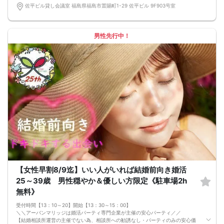
ただけません。 ・充電器の貸し出しは行っておりません。 【ご来場に際して】
佐平ビル貸し会議室 福島県福島市置賜町1-29 佐平ビル 9F903号室
渋滞や駐車場満車による遅刻が増えております。お車でお越しになる場合は開始
時間に間に合うよう、必ず余裕をもったご来場をお願いいたします。 ※集客状況
に応じてサムネイル等が変更になる場合がございます。 参加年齢と参加条件は変
更されませんのでご安心ください。
男性先行中！
【女性早割8/9迄】いい人がいれば結婚前向き婚活
25～39歳 男性穏やか＆優しい方限定《駐車場2h
無料》
受付時間【13：10～20】開始【13：30～15：00】
＼＼アーバンマリッジは婚活パーティ専門企業が主催の安心パーティ／／
【結婚相談所運営の主催でない為、相談所への勧誘なし・パーティのみの安心価