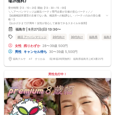
場2h無料》
受付時間【13：10～20】開始【13：30～15：00】
＼＼アーバンマリッジは婚活パーティ専門企業が主催の安心パーティ／／
【結婚相談所運営の主催でない為、相談所への勧誘なし・パーティのみの安心価
格！】
【おかげさまで27周年！女性が安心して参加できるスタイルを採用】
・フリータイムなし・人前での告白なし
福島市 | 9月27日(日) 13:30〜
・女性の移動なし
・女性先退出の出待ちNG対応
婚活 アーバンマリッジ
20代向け
30代向け
福島県
福島市
・連絡先交換自由・交換強要NG 等
◆◇１対１の着席、対話型！参加異性の方全員と話ができます。
女性
残りわずか
28〜39歳
500円
◆◇第一印象はシステム分析で明瞭なカップル指名サポート※オリジナル 天使の
カード発行
男性
キャンセル待ち
30〜39歳
5,500円
◆◇ドレスコードなし！カジュアルスタイルでＯＫ！
◆◇男女バランス調整 最大でも±3名様までに調整いたします。
福島テルサ ４F すりかみ 《駐車場2時間無料》 福島県福島市上町4番25号
【人数調整が必要な企画ですので予定確定の上ご予約お願いいたします。キャン
セル料（定価）は3日前から発生いたします。
ご参加実績のないキャンセルの場合、期日関係なく事務手数料1100円発生いたし
ます。必ずキャンセルポリシーをご確認ください。】
男性先行中！
【最低遂行人数】
各最低3名様以上の異性の方と出会える企画です。
【中止判断タイミング】
開始時間の最低4時間前