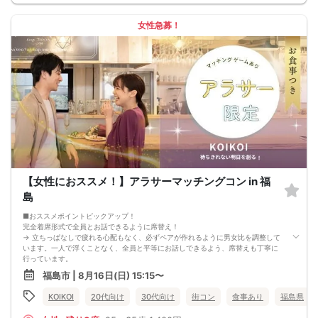
A：本人確認のため、身分証をご持参ください。
【重要事項】
・詳細のご案内について
女性急募！
ご予約完了後に「イベントガイド」「お問い合わせ窓口」などの詳細情報をメー
ルでお送りします。必ずレインボーファクトリーのメールアドレスを受信許可設
定してください。（お申し込み後、オミカレから届くメールにレインボーファク
トリーのメールアドレスが記載されています。）
・本人様確認について
受付にて公的な本人確認書類（免許証、保険証など）をご提示いただきますの
で、ご予約時は必ず本名をご入力ください。
・遅刻について
遅刻は他の参加者様のご迷惑となるため、厳禁です。お時間に余裕を持ってお越
しください。
・中止判断タイミング・中止連絡
最少催行人数に満たない場合など、ご予約状況により、開催を中止する場合がご
ざいます。その場合、開催時刻の最大90分前までにご連絡いたします。※ただし、
90分前を切って急なご予約のキャンセルや天災等が発生した場合はこの限りでは
【女性におススメ！】アラサーマッチングコン in 福
ありません。開催中止となった場合のご連絡は、ご登録のメールアドレスへお送
りいたします。
島
・男女比について
男女差が2名以内程度になるよう人数調整を行っておりますが、ご予約のキャンセ
■おススメポイントピックアップ！
ル等によりバランスが崩れる場合がございます。バランスが崩れたことによる返
完全着席形式で全員とお話できるように席替え！
金等は一切ございませんので予めご了承ください。
→ 立ちっぱなしで疲れる心配もなく、必ずペアが作れるように男女比を調整して
・人数について
います。一人で浮くことなく、全員と平等にお話しできるよう、席替えも丁寧に
最少催行人数：ご予約人数4名以上
行っています。
最大催行人数：ご予約人数18名程度
会話を盛り上げるプロフィールシート！
福島市 | 8月16日(日) 15:15〜
・飲食について
→ 趣味や好みからスムーズに会話がスタート！「何を話そう…」と悩むことな
当イベントにおいて飲食の提供はございません。
く、共通の話題で盛り上がれます。
KOIKOI
20代向け
30代向け
街コン
食事あり
福島県
・保証制度について
自然なつながりをサポートするマッチングゲーム開催！
直前のキャンセル等により上記の最少催行人数を下回った場合、参加費を全額返
→ 恥ずかしがらずに気になる相手とつながれる！結果は本人だけにわかるように