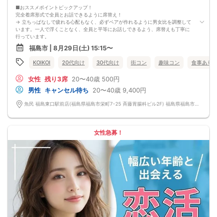
■おススメポイントピックアップ！
完全着席形式で全員とお話できるように席替え！
→ 立ちっぱなしで疲れる心配もなく、必ずペアが作れるように男女比を調整して
います。一人で浮くことなく、全員と平等にお話しできるよう、席替えも丁寧に
行っています。
会話を盛り上げるプロフィールシート＆アニメ一覧表！
福島市 | 8月29日(土) 15:15〜
→ 趣味や好みからスムーズに会話がスタート！「何を話そう…」と悩むことな
く、共通の話題で盛り上がれます。
KOIKOI
20代向け
30代向け
街コン
趣味コン
食事あり
自然なつながりをサポートするマッチングゲーム開催！
→ 恥ずかしがらずに気になる相手とつながれる！結果は本人だけにわかるように
女性
残り3席
20〜40歳
500円
返却されるので安心です。
■最少催行人数
男性
キャンセル待ち
20〜40歳
9,400円
男女2対2
■中止判断タイミング
魚民 福島東口駅前店(福島県福島市栄町7-25 斉藤胃腸科ビル2F) 福島県福島市栄町7-25 斉藤胃腸科ビル2F
前日20時、または開催6時間前の時点で最少開催人数に満たない場合
■飲食
4品以上のコース料理＋アルコール含む飲み放題付き！
→ お酒が飲めない方にはソフトドリンクも豊富にご用意しています！
女性急募！