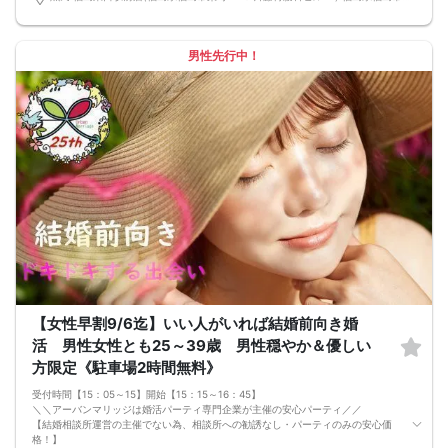
前日20時、または開催6時間前の時点で最少開催人数に満たない場合
■飲食
4品以上のコース料理＋アルコール含む飲み放題付き！
→ お酒が飲めない方にはソフトドリンクも豊富にご用意しています！
男性先行中！
【女性早割9/6迄】いい人がいれば結婚前向き婚
活 男性女性とも25～39歳 男性穏やか＆優しい
方限定《駐車場2時間無料》
受付時間【15：05～15】開始【15：15～16：45】
＼＼アーバンマリッジは婚活パーティ専門企業が主催の安心パーティ／／
【結婚相談所運営の主催でない為、相談所への勧誘なし・パーティのみの安心価
格！】