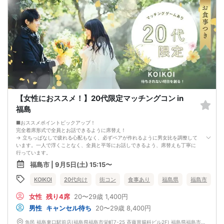
1. ２名様以上でのご参加は必ず同性同士でお申し込みください。
2. 服装の指定はございません。多くのお客様はカジュアルな格好でおこしになら
れています。
3. 開催判断はイベント前日の時点で男性３名・女性３名以上のお申し込みからに
なりますが、当日に参加者のキャンセルで比率が崩れた場合や開催判断人数を下
回った場合、一切返金などの保証はいたしませんのでご了承ください。
4. イベントページ内の「お申し込み状況」等はキャンセルなどで当日の参加人
数、男女比率と異なる可能性がございます。
5. 当日は店舗の外ではなく店舗内で受付いたします。店内に入り店員に「街コン
で来た」旨をお伝えください。
6. お釣りの用意はございませんので、出ないようにご準備お願いします。
7. 当日は年齢確認のできる身分証をお持ちください。イベントの対象年齢でない
ことが発覚した場合、参加費を全額徴収し返金はいたしかねます。
【女性におススメ！】20代限定マッチングコン in
8. 15分以上の遅刻はキャンセルとみなす可能性があります。
9. 当日受付にお越しになってからのキャンセル、途中キャンセルは出来ません。
福島
10. イベント中止に伴うユーザーへの返金額は、チケット代金となり、交通費、宿
泊費、通信費等の返金は行いません。
■おススメポイントピックアップ！
11. 領収書の発行はいたしかねます。
完全着席形式で全員とお話できるように席替え！
お申し込みが完了した時点で上記すべての事項に同意したと判断いたします。
→ 立ちっぱなしで疲れる心配もなく、必ずペアが作れるように男女比を調整して
8/29(土)22-42夜恋活福島
います。一人で浮くことなく、全員と平等にお話しできるよう、席替えも丁寧に
行っています。
会話を盛り上げるプロフィールシート！
福島市 | 9月5日(土) 15:15〜
→ 趣味や好みからスムーズに会話がスタート！「何を話そう…」と悩むことな
く、共通の話題で盛り上がれます。
KOIKOI
20代向け
街コン
食事あり
福島県
福島市
自然なつながりをサポートするマッチングゲーム開催！
→ 恥ずかしがらずに気になる相手とつながれる！結果は本人だけにわかるように
女性
残り4席
20〜29歳
1,400円
返却されるので安心です。
■最少催行人数
男性
キャンセル待ち
20〜29歳
8,400円
男女2対2
■中止判断タイミング
魚民 福島東口駅前店(福島県福島市栄町7-25 斉藤胃腸科ビル2F) 福島県福島市栄町7-25 斉藤胃腸科ビル2F