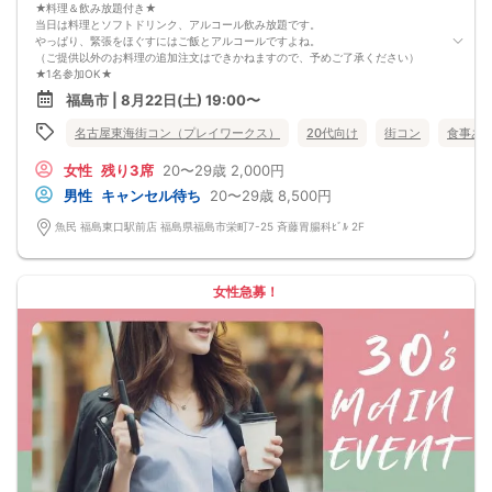
★料理＆飲み放題付き★
当日は料理とソフトドリンク、アルコール飲み放題です。
やっぱり、緊張をほぐすにはご飯とアルコールですよね。
（ご提供以外のお料理の追加注文はできかねますので、予めご了承ください）
★1名参加OK★
他の1名参加の方とペアになりますし、友達作りにも最適です。
福島市 | 8月22日(土) 19:00〜
基本的には２：２のグループトークとなります。
（１：１でのトークはございませんので、予めご了承ください）
名古屋東海街コン（プレイワークス）
20代向け
街コン
食事あ
★プロフィールカードにより会話のキッカケもバッチリ★
このカードのおかけで 終始無言で終わっちゃった・・・
女性
残り3席
20〜29歳
2,000円
なんてことは絶対ありません！
プロフィールカードを活用し、「はじめまして」から会話を楽しみましょう。
男性
キャンセル待ち
20〜29歳
8,500円
★完全着席型・連絡先交換は自由★
完全着席型で席替えはできる限り行います。
魚民 福島東口駅前店 福島県福島市栄町7-25 斉藤胃腸科ﾋﾞﾙ 2F
席替えの５分前には連絡先交換を促すアナウンスをいたしますので、「連絡先交
換ができなかった」なんてことはありません。
（連絡先交換は席替え時間までに円滑に行ってください）
---------------------------
女性急募！
【お客様へのお願い】
1. ２名様以上でのご参加は必ず同性同士でお申し込みください。
2. 服装の指定はございません。多くのお客様はカジュアルな格好でおこしになら
れています。
3. 開催判断はイベント前日の時点で男性３名・女性３名以上のお申し込みからに
なりますが、当日に参加者のキャンセルで比率が崩れた場合や開催判断人数を下
回った場合、一切返金などの保証はいたしませんのでご了承ください。
4. イベントページ内の「お申し込み状況」等はキャンセルなどで当日の参加人
数、男女比率と異なる可能性がございます。
5. 当日は店舗の外ではなく店舗内で受付いたします。店内に入り店員に「街コン
で来た」旨をお伝えください。
6. お釣りの用意はございませんので、出ないようにご準備お願いします。