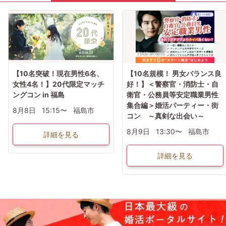
【10名突破！現在男性6名、
【10名規模！ 男女バランス良
女性4名！】20代限定マッチ
好！】＜警察官・消防士・自
ングコン in 福島
衛官・公務員等安定職業男性
集合編＞婚活パーティー・街
8月8日
15:15〜
福島市
コン ～真剣な出会い～
8月9日
13:30〜
福島市
詳細を見る
詳細を見る