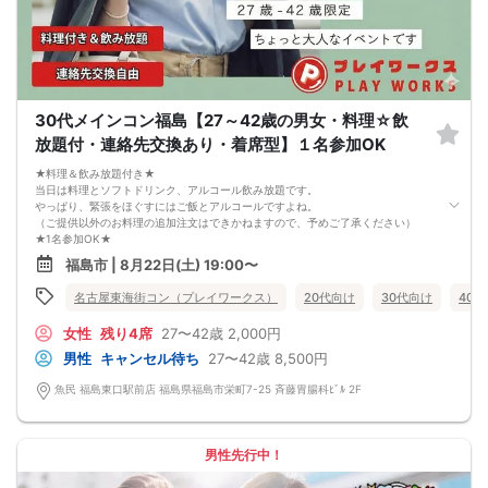
7. 当日は年齢確認のできる身分証をお持ちください。イベントの対象年齢でない
ことが発覚した場合、参加費を全額徴収し返金はいたしかねます。
8. 15分以上の遅刻はキャンセルとみなす可能性があります。
9. 当日受付にお越しになってからのキャンセル、途中キャンセルは出来ません。
10. イベント中止に伴うユーザーへの返金額は、チケット代金となり、交通費、宿
泊費、通信費等の返金は行いません。
11. 領収書の発行はいたしかねます。
30代メインコン福島【27～42歳の男女・料理☆飲
お申し込みが完了した時点で上記すべての事項に同意したと判断いたします。
放題付・連絡先交換あり・着席型】１名参加OK
8/22(土)20代夜コン福島
★料理＆飲み放題付き★
当日は料理とソフトドリンク、アルコール飲み放題です。
やっぱり、緊張をほぐすにはご飯とアルコールですよね。
（ご提供以外のお料理の追加注文はできかねますので、予めご了承ください）
★1名参加OK★
他の1名参加の方とペアになりますし、友達作りにも最適です。
福島市 | 8月22日(土) 19:00〜
基本的には２：２のグループトークとなります。
（１：１でのトークはございませんので、予めご了承ください）
名古屋東海街コン（プレイワークス）
20代向け
30代向け
40
★プロフィールカードにより会話のキッカケもバッチリ★
このカードのおかけで 終始無言で終わっちゃった・・・
女性
残り4席
27〜42歳
2,000円
なんてことは絶対ありません！
プロフィールカードを活用し、「はじめまして」から会話を楽しみましょう。
男性
キャンセル待ち
27〜42歳
8,500円
★完全着席型・連絡先交換は自由★
完全着席型で席替えはできる限り行います。
魚民 福島東口駅前店 福島県福島市栄町7-25 斉藤胃腸科ﾋﾞﾙ 2F
席替えの５分前には連絡先交換を促すアナウンスをいたしますので、「連絡先交
換ができなかった」なんてことはありません。
（連絡先交換は席替え時間までに円滑に行ってください）
---------------------------
男性先行中！
【お客様へのお願い】
1. ２名様以上でのご参加は必ず同性同士でお申し込みください。