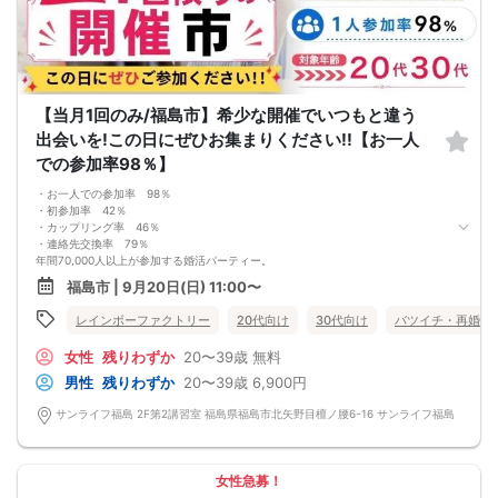
【当月1回のみ/福島市】希少な開催でいつもと違う
出会いを!この日にぜひお集まりください!!【お一人
での参加率98％】
・お一人での参加率 98％
・初参加率 42％
・カップリング率 46％
・連絡先交換率 79％
年間70,000人以上が参加する婚活パーティー。
お一人で参加されることを考えたスタイルで、98％の方がお一人で参加されてい
福島市 | 9月20日(日) 11:00〜
ます。
真剣に婚活されている方だけを対象とした小規模な婚活イベントで、空いた時間
レインボーファクトリー
20代向け
30代向け
バツイチ・再婚
を利用してお気軽に婚活が可能です。
＜よくある質問＞
女性
残りわずか
20〜39歳
無料
Q：服装は？
A：皆様カジュアルな服装でご参加されています。
男性
残りわずか
20〜39歳
6,900円
Q：参加費の支払い方法は？
A：当日に受付にてお支払いいただきます。（参加費は現金払いのみです）
サンライフ福島 2F第2講習室 福島県福島市北矢野目檀ノ腰6-16 サンライフ福島
Q：持ち物は？
A：本人確認のため、身分証をご持参ください。
【重要事項】
・詳細のご案内について
女性急募！
ご予約完了後に「イベントガイド」「お問い合わせ窓口」などの詳細情報をメー