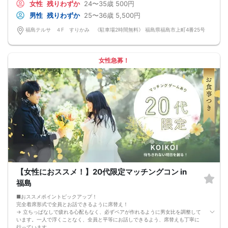
女性
残りわずか
24〜35歳
500円
◆◇第一印象はシステム分析で明瞭なカップル指名サポート※オリジナル 天使の
カード発行
男性
残りわずか
25〜36歳
5,500円
◆◇ドレスコードなし！カジュアルスタイルでＯＫ！
◆◇男女バランス調整 最大でも±3名様までに調整いたします。
福島テルサ ４F すりかみ 《駐車場2時間無料》 福島県福島市上町4番25号
【人数調整が必要な企画ですので予定確定の上ご予約お願いいたします。キャン
セル料（定価）は3日前から発生いたします。
ご参加実績のないキャンセルの場合、期日関係なく事務手数料1100円発生いたし
ます。必ずキャンセルポリシーをご確認ください。】
女性急募！
【最低遂行人数】
各最低3名様以上の異性の方と出会える企画です。
【中止判断タイミング】
開始時間の最低4時間前
【女性におススメ！】20代限定マッチングコン in
福島
■おススメポイントピックアップ！
完全着席形式で全員とお話できるように席替え！
→ 立ちっぱなしで疲れる心配もなく、必ずペアが作れるように男女比を調整して
います。一人で浮くことなく、全員と平等にお話しできるよう、席替えも丁寧に
行っています。