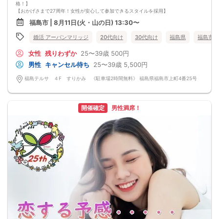
格！】
【おかげさまで27周年！女性が安心して参加できるスタイルを採用】
・フリータイムなし・人前での告白なし
福島市 | 8月11日(火・山の日) 13:30〜
・女性の移動なし
・女性先退出の出待ちNG対応
婚活 アーバンマリッジ
20代向け
30代向け
福島県
福島市
・連絡先交換自由・交換強要NG 等
◆◇１対１の着席、対話型！参加異性の方全員と話ができます。
女性
残りわずか
25〜39歳
500円
◆◇第一印象はシステム分析で明瞭なカップル指名サポート※オリジナル 天使の
カード発行
男性
キャンセル待ち
25〜39歳
5,500円
◆◇ドレスコードなし！カジュアルスタイルでＯＫ！
◆◇男女バランス調整 最大でも±3名様までに調整いたします。
福島テルサ ４F すりかみ 《駐車場2時間無料》 福島県福島市上町4番25号
【人数調整が必要な企画ですので予定確定の上ご予約お願いいたします。キャン
セル料（定価）は3日前から発生いたします。
ご参加実績のないキャンセルの場合、期日関係なく事務手数料1100円発生いたし
ます。必ずキャンセルポリシーをご確認ください。】
開催確定
男性満席！
【最低遂行人数】
各最低3名様以上の異性の方と出会える企画です。
【中止判断タイミング】
開始時間の最低4時間前