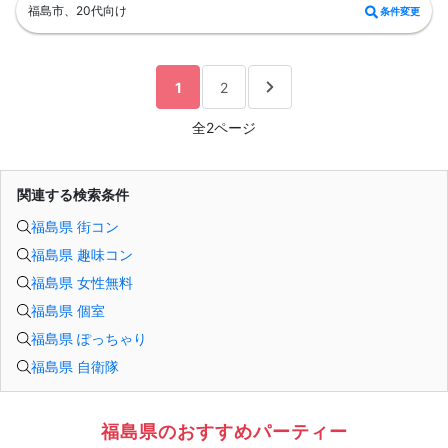
各最低3名様以上の異性の方と出会える企画です。今回の会場は最大12：12となり
福島市、20代向け
条件変更
ます。
【中止判断タイミング】
開始時間の最低4時間前
1
2
全2ページ
関連する検索条件
福島県 街コン
福島県 趣味コン
福島県 女性無料
福島県 個室
福島県 ぽっちゃり
福島県 自衛隊
福島県のおすすめパーティー