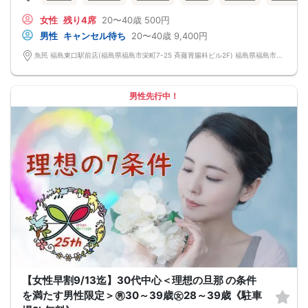
自然なつながりをサポートするマッチングゲーム開催！
→ 恥ずかしがらずに気になる相手とつながれる！結果は本人だけにわかるように
女性
残り4席
20〜40歳
500円
返却されるので安心です。
■最少催行人数
男性
キャンセル待ち
20〜40歳
9,400円
男女2対2
■中止判断タイミング
魚民 福島東口駅前店(福島県福島市栄町7-25 斉藤胃腸科ビル2F) 福島県福島市栄町7-25 斉藤胃腸科ビル2F
前日20時、または開催6時間前の時点で最少開催人数に満たない場合
■飲食
4品以上のコース料理＋アルコール含む飲み放題付き！
→ お酒が飲めない方にはソフトドリンクも豊富にご用意しています！
男性先行中！
【女性早割9/13迄】30代中心＜理想の旦那 の条件
を満たす男性限定＞㊚30～39歳㊛28～39歳《駐車