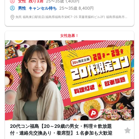
女性
残り3席
25〜35歳
1,400円
金し、無償での開催を行います。
返却されるので安心です。
■最少催行人数
男性
キャンセル待ち
25〜35歳
8,400円
男女2対2
■中止判断タイミング
魚民 福島東口駅前店(福島県福島市栄町7-25 斉藤胃腸科ビル2F) 福島県福島市栄町7-25 斉藤胃腸科ビル2F
前日20時、または開催6時間前の時点で最少開催人数に満たない場合
■飲食
4品以上のコース料理＋アルコール含む飲み放題付き！
→ お酒が飲めない方にはソフトドリンクも豊富にご用意しています！
女性急募！
20代コン福島【20～29歳の男女・料理☆飲放題
付・連絡先交換あり・着席型】１名参加も大歓迎