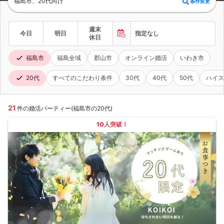
福島市、20代向け
条件変更
週末
今日
明日
指定なし
休日
福島市
福島全域
郡山市
オンライン婚活
いわき市
20代
すべてのこだわり条件
30代
40代
50代
ハイス
21
件の婚活パーティー(福島市の20代)
10人突破！