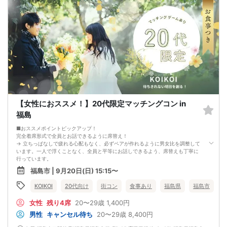
ルでお送りします。必ずレインボーファクトリーのメールアドレスを受信許可設
定してください。（お申し込み後、オミカレから届くメールにレインボーファク
トリーのメールアドレスが記載されています。）
・本人様確認について
受付にて公的な本人確認書類（免許証、保険証など）をご提示いただきますの
で、ご予約時は必ず本名をご入力ください。
・遅刻について
遅刻は他の参加者様のご迷惑となるため、厳禁です。お時間に余裕を持ってお越
しください。
・中止判断タイミング・中止連絡
最少催行人数に満たない場合など、ご予約状況により、開催を中止する場合がご
ざいます。その場合、開催時刻の最大90分前までにご連絡いたします。※ただし、
90分前を切って急なご予約のキャンセルや天災等が発生した場合はこの限りでは
【女性におススメ！】20代限定マッチングコン in
ありません。開催中止となった場合のご連絡は、ご登録のメールアドレスへお送
りいたします。
福島
・男女比について
男女差が2名以内程度になるよう人数調整を行っておりますが、ご予約のキャンセ
■おススメポイントピックアップ！
ル等によりバランスが崩れる場合がございます。バランスが崩れたことによる返
完全着席形式で全員とお話できるように席替え！
金等は一切ございませんので予めご了承ください。
→ 立ちっぱなしで疲れる心配もなく、必ずペアが作れるように男女比を調整して
・人数について
います。一人で浮くことなく、全員と平等にお話しできるよう、席替えも丁寧に
最少催行人数：ご予約人数4名以上
行っています。
最大催行人数：ご予約人数18名程度
会話を盛り上げるプロフィールシート！
福島市 | 9月20日(日) 15:15〜
・飲食について
→ 趣味や好みからスムーズに会話がスタート！「何を話そう…」と悩むことな
当イベントにおいて飲食の提供はございません。
く、共通の話題で盛り上がれます。
KOIKOI
20代向け
街コン
食事あり
福島県
福島市
・保証制度について
自然なつながりをサポートするマッチングゲーム開催！
直前のキャンセル等により上記の最少催行人数を下回った場合、参加費を全額返
→ 恥ずかしがらずに気になる相手とつながれる！結果は本人だけにわかるように
女性
残り4席
20〜29歳
1,400円
金し、無償での開催を行います。
返却されるので安心です。
■最少催行人数
男性
キャンセル待ち
20〜29歳
8,400円
男女2対2
■中止判断タイミング