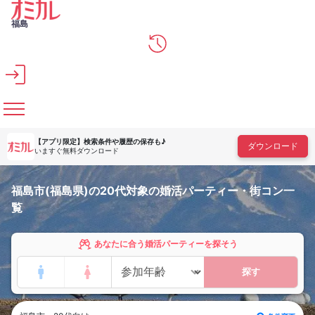
メインコンテンツへスキップ
福島
【アプリ限定】
検索条件や履歴の保存も♪
ダウンロード
いますぐ無料ダウンロード
福島市(福島県)の20代対象の婚活パーティー・街コン一
覧
あなたに合う婚活パーティーを探そう
探す