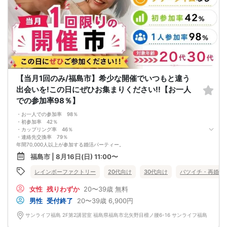
【当月1回のみ/福島市】希少な開催でいつもと違う
出会いを!この日にぜひお集まりください!!【お一人
での参加率98％】
・お一人での参加率 98％
・初参加率 42％
・カップリング率 46％
・連絡先交換率 79％
年間70,000人以上が参加する婚活パーティー。
お一人で参加されることを考えたスタイルで、98％の方がお一人で参加されてい
福島市 | 8月16日(日) 11:00〜
ます。
真剣に婚活されている方だけを対象とした小規模な婚活イベントで、空いた時間
レインボーファクトリー
20代向け
30代向け
バツイチ・再婚
を利用してお気軽に婚活が可能です。
＜よくある質問＞
女性
残りわずか
20〜39歳
無料
Q：服装は？
A：皆様カジュアルな服装でご参加されています。
男性
受付終了
20〜39歳
6,900円
Q：参加費の支払い方法は？
A：当日に受付にてお支払いいただきます。（参加費は現金払いのみです）
サンライフ福島 2F第2講習室 福島県福島市北矢野目檀ノ腰6-16 サンライフ福島
Q：持ち物は？