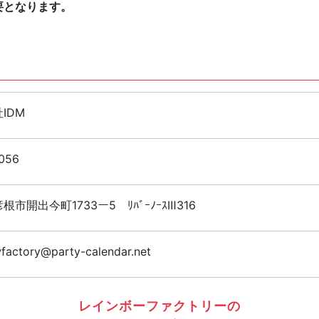
要となります。
IDM
056
根市開出今町1733ー5 ﾘﾊﾞｰﾉｰｽⅢ316
factory@party-calendar.net
レインボーファクトリーの