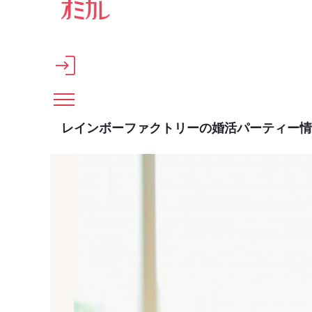
メインコンテンツへスキップ
レインボーファクトリーの婚活パーティー情