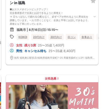
ン in 福島
■おススメポイントピックアップ！
完全着席形式で全員とお話できるように席替え！
→ 立ちっぱなしで疲れる心配もなく、必ずペアが作れるように男女比を
調整しています。一人で浮くことなく、全員と平等にお話しできるよう、
席替えも丁寧に行っています。
会話を盛り上げるプロフィールシート！
福島市 | 8月16日(日) 15:15〜
→ 趣味や好みからスムーズに会話がスタート！「何を話そう…」と悩むこ
となく、共通の話題で盛り上がれます。
KOIKOI
20代向け
30代向け
街コン
食事あり
福島県
自然なつながりをサポートするマッチングゲーム開催！
島市
→ 恥ずかしがらずに気になる相手とつながれる！結果は本人だけにわか
女性
残り3席
25〜35歳
1,400円
るように返却されるので安心です。
■最少催行人数
男性
キャンセル待ち
25〜35歳
8,400円
男女2対2
■中止判断タイミング
魚民 福島東口駅前店(福島県福島市栄町7-25 斉藤胃腸科ビル2F) 福島県福島市栄町7-25 斉藤胃腸科ビル2F
前日20時、または開催6時間前の時点で最少開催人数に満たない場合
■飲食
4品以上のコース料理＋アルコール含む飲み放題付き！
→ お酒が飲めない方にはソフトドリンクも豊富にご用意しています！
女性急募！