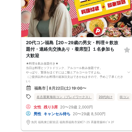
20代コン福島【20～29歳の男女・料理☆飲放
題付・連絡先交換あり・着席型】１名参加も
大歓迎
★料理＆飲み放題付き★
当日は料理とソフトドリンク、アルコール飲み放題です。
やっぱり、緊張をほぐすにはご飯とアルコールですよね。
（ご提供以外のお料理の追加注文はできかねますので、予めご了承くださ
い）
★1名参加OK★
福島市 | 8月22日(土) 19:00〜
他の1名参加の方とペアになりますし、友達作りにも最適です。
基本的には２：２のグループトークとなります。
名古屋東海街コン（プレイワークス）
20代向け
街コン
（１：１でのトークはございませんので、予めご了承ください）
★プロフィールカードにより会話のキッカケもバッチリ★
女性
残り3席
20〜29歳
2,000円
このカードのおかけで 終始無言で終わっちゃった・・・
なんてことは絶対ありません！
男性
キャンセル待ち
20〜29歳
8,500円
プロフィールカードを活用し、「はじめまして」から会話を楽しみましょ
う。
魚民 福島東口駅前店 福島県福島市栄町7-25 斉藤胃腸科ﾋﾞﾙ 2F
★完全着席型・連絡先交換は自由★
完全着席型で席替えはできる限り行います。