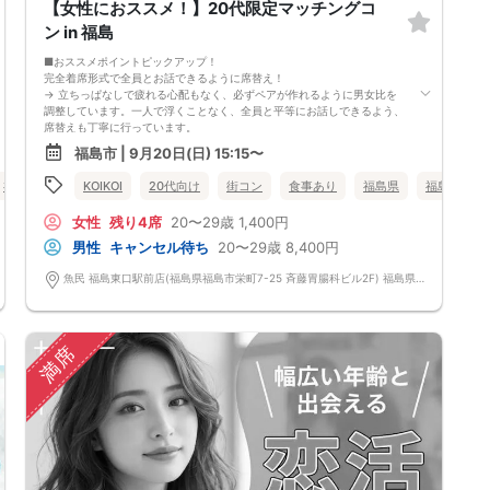
【女性におススメ！】20代限定マッチングコ
ン in 福島
■おススメポイントピックアップ！
完全着席形式で全員とお話できるように席替え！
→ 立ちっぱなしで疲れる心配もなく、必ずペアが作れるように男女比を
調整しています。一人で浮くことなく、全員と平等にお話しできるよう、
席替えも丁寧に行っています。
会話を盛り上げるプロフィールシート！
福島市 | 9月20日(日) 15:15〜
→ 趣味や好みからスムーズに会話がスタート！「何を話そう…」と悩むこ
となく、共通の話題で盛り上がれます。
福島県
福島市
KOIKOI
20代向け
街コン
食事あり
福島県
福島市
自然なつながりをサポートするマッチングゲーム開催！
→ 恥ずかしがらずに気になる相手とつながれる！結果は本人だけにわか
女性
残り4席
20〜29歳
1,400円
るように返却されるので安心です。
■最少催行人数
男性
キャンセル待ち
20〜29歳
8,400円
男女2対2
■中止判断タイミング
魚民 福島東口駅前店(福島県福島市栄町7-25 斉藤胃腸科ビル2F) 福島県福島市栄町7-25 斉藤胃腸科ビル2F
前日20時、または開催6時間前の時点で最少開催人数に満たない場合
■飲食
4品以上のコース料理＋アルコール含む飲み放題付き！
→ お酒が飲めない方にはソフトドリンクも豊富にご用意しています！
満席