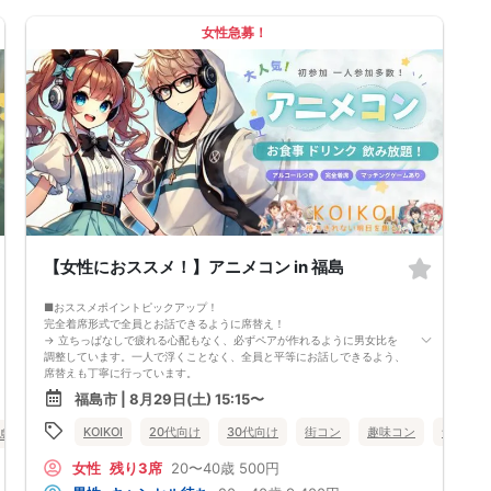
席替えの５分前には連絡先交換を促すアナウンスをいたしますので、「連
絡先交換ができなかった」なんてことはありません。
女性急募！
（連絡先交換は席替え時間までに円滑に行ってください）
---------------------------
【お客様へのお願い】
1. ２名様以上でのご参加は必ず同性同士でお申し込みください。
2. 服装の指定はございません。多くのお客様はカジュアルな格好でおこし
になられています。
3. 開催判断はイベント前日の時点で男性３名・女性３名以上のお申し込み
からになりますが、当日に参加者のキャンセルで比率が崩れた場合や開催
判断人数を下回った場合、一切返金などの保証はいたしませんのでご了承
ください。
4. イベントページ内の「お申し込み状況」等はキャンセルなどで当日の参
加人数、男女比率と異なる可能性がございます。
5. 当日は店舗の外ではなく店舗内で受付いたします。店内に入り店員に
「街コンで来た」旨をお伝えください。
【女性におススメ！】アニメコン in 福島
6. お釣りの用意はございませんので、出ないようにご準備お願いします。
7. 当日は年齢確認のできる身分証をお持ちください。イベントの対象年齢
でないことが発覚した場合、参加費を全額徴収し返金はいたしかねます。
■おススメポイントピックアップ！
8. 15分以上の遅刻はキャンセルとみなす可能性があります。
完全着席形式で全員とお話できるように席替え！
9. 当日受付にお越しになってからのキャンセル、途中キャンセルは出来ま
→ 立ちっぱなしで疲れる心配もなく、必ずペアが作れるように男女比を
せん。
調整しています。一人で浮くことなく、全員と平等にお話しできるよう、
10. イベント中止に伴うユーザーへの返金額は、チケット代金となり、交
席替えも丁寧に行っています。
通費、宿泊費、通信費等の返金は行いません。
会話を盛り上げるプロフィールシート＆アニメ一覧表！
福島市 | 8月29日(土) 15:15〜
11. 領収書の発行はいたしかねます。
→ 趣味や好みからスムーズに会話がスタート！「何を話そう…」と悩むこ
お申し込みが完了した時点で上記すべての事項に同意したと判断いたしま
となく、共通の話題で盛り上がれます。
KOIKOI
20代向け
30代向け
街コン
趣味コン
食事あり
島市
す。8/22(土)30代メイン夜コン福島
自然なつながりをサポートするマッチングゲーム開催！
→ 恥ずかしがらずに気になる相手とつながれる！結果は本人だけにわか
女性
残り3席
20〜40歳
500円
るように返却されるので安心です。
■最少催行人数