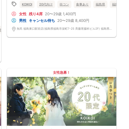
となく、共通の話題で盛り上がれます。
KOIKOI
20代向け
街コン
食事あり
福島県
福島市
自然なつながりをサポートするマッチングゲーム開催！
→ 恥ずかしがらずに気になる相手とつながれる！結果は本人だけにわか
女性
残り4席
20〜29歳
1,400円
るように返却されるので安心です。
■最少催行人数
男性
キャンセル待ち
20〜29歳
8,400円
男女2対2
■中止判断タイミング
魚民 福島東口駅前店(福島県福島市栄町7-25 斉藤胃腸科ビル2F) 福島県福島市栄町7-25 斉藤胃腸科ビル2F
け
40代向け
街コン
食事あり
福島県
福島市
前日20時、または開催6時間前の時点で最少開催人数に満たない場合
■飲食
4品以上のコース料理＋アルコール含む飲み放題付き！
→ お酒が飲めない方にはソフトドリンクも豊富にご用意しています！
女性急募！