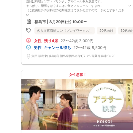
当日は料理とソフトドリンク、アルコール飲み放題です。
やっぱり、緊張をほぐすにはご飯とアルコールですよね。
（ご提供以外のお料理の追加注文はできかねますので、予めご了承くださ
い）
★1名参加OK★
福島市 | 8月29日(土) 19:00〜
他の1名参加の方とペアになりますし、友達作りにも最適です。
基本的には２：２のグループトークとなります。
名古屋東海街コン（プレイワークス）
20代向け
30代向
（１：１でのトークはございませんので、予めご了承ください）
★プロフィールカードにより会話のキッカケもバッチリ★
女性
残り4席
22〜42歳
2,000円
このカードのおかけで 終始無言で終わっちゃった・・・
なんてことは絶対ありません！
男性
キャンセル待ち
22〜42歳
8,500円
プロフィールカードを活用し、「はじめまして」から会話を楽しみましょ
う。
魚民 福島東口駅前店 福島県福島市栄町7-25 斉藤胃腸科ﾋﾞﾙ 2F
★完全着席型・連絡先交換は自由★
完全着席型で席替えはできる限り行います。
席替えの５分前には連絡先交換を促すアナウンスをいたしますので、「連
絡先交換ができなかった」なんてことはありません。
女性急募！
（連絡先交換は席替え時間までに円滑に行ってください）
---------------------------
【お客様へのお願い】
1. ２名様以上でのご参加は必ず同性同士でお申し込みください。
2. 服装の指定はございません。多くのお客様はカジュアルな格好でおこし
になられています。
3. 開催判断はイベント前日の時点で男性３名・女性３名以上のお申し込み
からになりますが、当日に参加者のキャンセルで比率が崩れた場合や開催
判断人数を下回った場合、一切返金などの保証はいたしませんのでご了承
ください。
4. イベントページ内の「お申し込み状況」等はキャンセルなどで当日の参
加人数、男女比率と異なる可能性がございます。
5. 当日は店舗の外ではなく店舗内で受付いたします。店内に入り店員に