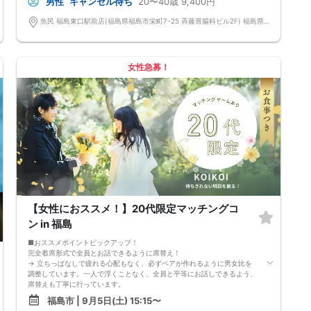
男性
キャンセル待ち
20〜40歳
9,400円
男女2対2
■中止判断タイミング
魚民 福島東口駅前店(福島県福島市栄町7-25 斉藤胃腸科ビル2F) 福島県福島市栄町7-25 斉藤胃腸科ビル2F
前日20時、または開催6時間前の時点で最少開催人数に満たない場合
■飲食
4品以上のコース料理＋アルコール含む飲み放題付き！
→ お酒が飲めない方にはソフトドリンクも豊富にご用意しています！
女性急募！
【女性におススメ！】20代限定マッチングコ
ン in 福島
■おススメポイントピックアップ！
完全着席形式で全員とお話できるように席替え！
→ 立ちっぱなしで疲れる心配もなく、必ずペアが作れるように男女比を
調整しています。一人で浮くことなく、全員と平等にお話しできるよう、
席替えも丁寧に行っています。
会話を盛り上げるプロフィールシート！
福島市 | 9月5日(土) 15:15〜
→ 趣味や好みからスムーズに会話がスタート！「何を話そう…」と悩むこ