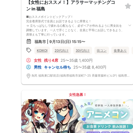
【女性におススメ！】アラサーマッチングコ
「街コンで来た」旨をお伝えください。
6. お釣りの用意はございませんので、出ないようにご準備お願いします。
ン in 福島
7. 当日は年齢確認のできる身分証をお持ちください。イベントの対象年齢
でないことが発覚した場合、参加費を全額徴収し返金はいたしかねます。
■おススメポイントピックアップ！
8. 15分以上の遅刻はキャンセルとみなす可能性があります。
完全着席形式で全員とお話できるように席替え！
9. 当日受付にお越しになってからのキャンセル、途中キャンセルは出来ま
→ 立ちっぱなしで疲れる心配もなく、必ずペアが作れるように男女比を
せん。
調整しています。一人で浮くことなく、全員と平等にお話しできるよう、
10. イベント中止に伴うユーザーへの返金額は、チケット代金となり、交
席替えも丁寧に行っています。
通費、宿泊費、通信費等の返金は行いません。
会話を盛り上げるプロフィールシート！
福島市 | 9月13日(日) 15:15〜
11. 領収書の発行はいたしかねます。
→ 趣味や好みからスムーズに会話がスタート！「何を話そう…」と悩むこ
お申し込みが完了した時点で上記すべての事項に同意したと判断いたしま
となく、共通の話題で盛り上がれます。
KOIKOI
20代向け
30代向け
街コン
食事あり
す。8/29(土)22-42夜恋活福島
自然なつながりをサポートするマッチングゲーム開催！
→ 恥ずかしがらずに気になる相手とつながれる！結果は本人だけにわか
女性
残り4席
25〜35歳
1,400円
るように返却されるので安心です。
■最少催行人数
男性
キャンセル待ち
25〜35歳
8,400円
男女2対2
■中止判断タイミング
魚民 福島東口駅前店(福島県福島市栄町7-25 斉藤胃腸科ビル2F) 福島県福島市栄町7-25 斉藤胃腸科ビル2F
前日20時、または開催6時間前の時点で最少開催人数に満たない場合
■飲食
4品以上のコース料理＋アルコール含む飲み放題付き！
→ お酒が飲めない方にはソフトドリンクも豊富にご用意しています！
女性急募！