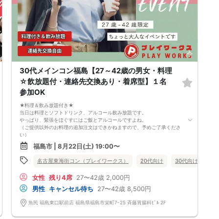
30代メインコン福島【27～42歳の男女・料理
☆飲放題付・連絡先交換あり・着席型】１名
参加OK
★料理＆飲み放題付き★
当日は料理とソフトドリンク、アルコール飲み放題です。
やっぱり、緊張をほぐすにはご飯とアルコールですよね。
（ご提供以外のお料理の追加注文はできかねますので、予めご了承くださ
い）
★1名参加OK★
福島市 | 8月22日(土) 19:00〜
他の1名参加の方とペアになりますし、友達作りにも最適です。
基本的には２：２のグループトークとなります。
食事あり
名古屋東海街コン（プレイワークス）
福島県
福島市
20代向け
30代向け
40
（１：１でのトークはございませんので、予めご了承ください）
★プロフィールカードにより会話のキッカケもバッチリ★
女性
残り4席
27〜42歳
2,000円
このカードのおかけで 終始無言で終わっちゃった・・・
なんてことは絶対ありません！
男性
キャンセル待ち
27〜42歳
8,500円
プロフィールカードを活用し、「はじめまして」から会話を楽しみましょ
う。
魚民 福島東口駅前店 福島県福島市栄町7-25 斉藤胃腸科ﾋﾞﾙ 2F
★完全着席型・連絡先交換は自由★
完全着席型で席替えはできる限り行います。