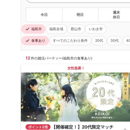
週末
今日
明日
休日
福島市
福島全域
郡山市
いわき市
食事あり
すべてのこだわり条件
20代
30代
4
12
件の婚活パーティー(福島市の食事あり)
女性急募！
【開催確定！】20代限定マッチ
ポイント2倍