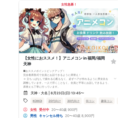
女性急募！
【女性におススメ！】アニメコン in 福岡/福岡
天神
■おススメポイントピックアップ！
完全着席形式で全員とお話できるように席替え！
→ 立ちっぱなしで疲れる心配もなく、必ずペアが作れるように男女比を
調整しています。一人で浮くことなく、全員と平等にお話しできるよう、
席替えも丁寧に行っています。
会話を盛り上げるプロフィールシート＆アニメ一覧表！
天神・大名 | 8月23日(日) 13:45〜
→ 趣味や好みからスムーズに会話がスタート！「何を話そう…」と悩むこ
となく、共通の話題で盛り上がれます。
KOIKOI
20代向け
30代向け
街コン
趣味コン
自然なつながりをサポートするマッチングゲーム開催！
→ 恥ずかしがらずに気になる相手とつながれる！結果は本人だけにわか
女性
受付中
20〜40歳
900円
るように返却されるので安心です。
■最少催行人数
男性
キャンセル待ち
20〜40歳
8,900円