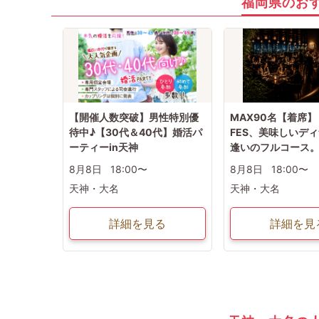
福岡県のお
【開催人数突破】男性特別優
MAX90名【着席】
待中♪【30代＆40代】婚活パ
FES、美味しいデ
ーティーin天神
逢いのフルコース
8月8日
18:00〜
8月8日
18:00〜
天神・大名
天神・大名
詳細を見る
詳細を見