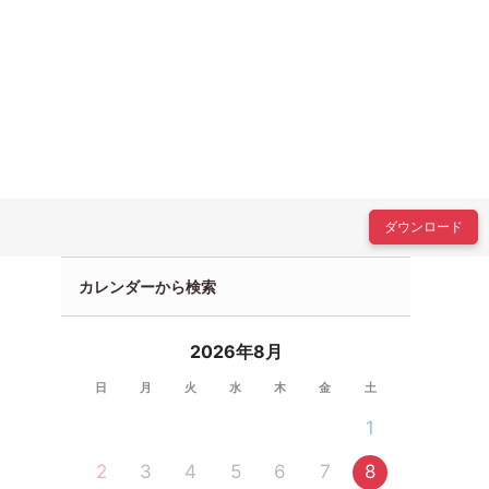
ダウンロード
カレンダーから検索
2026年8月
日
月
火
水
木
金
土
1
2
3
4
5
6
7
8