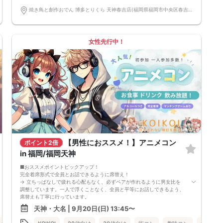
男女4対4
■中止判断タイミング
焼き鳥と創作おでん 博多とりくら 天神春吉店(福岡県福岡市中央区春吉3丁目12-24-2 BLUGE天神1階) 福岡県福岡市中央区春吉3丁目12-24-2 BLUGE天神1階
前日20時、または開催6時間前の時点で最少開催人数に満たない場合
■飲食
4品以上のコース料理＋アルコール含む飲み放題付き！
→ お酒が飲めない方にはソフトドリンクも豊富にご用意しています！
女性先行中！
【男性におススメ！】アニメコン
ポイント2倍
in 福岡/福岡天神
■おススメポイントピックアップ！
完全着席形式で全員とお話できるように席替え！
→ 立ちっぱなしで疲れる心配もなく、必ずペアが作れるように男女比を
調整しています。一人で浮くことなく、全員と平等にお話しできるよう、
席替えも丁寧に行っています。
会話を盛り上げるプロフィールシート＆アニメ一覧表！
天神・大名 | 9月20日(日) 13:45〜
→ 趣味や好みからスムーズに会話がスタート！「何を話そう…」と悩むこ
となく、共通の話題で盛り上がれます。