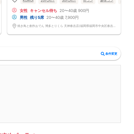
食事あり
福岡県
KOIKOI
天神・大名
20代向け
30代向け
街コン
趣味コン
食事あり
自然なつながりをサポートするマッチングゲーム開催！
→ 恥ずかしがらずに気になる相手とつながれる！結果は本人だけにわか
女性
キャンセル待ち
20〜40歳
900円
るように返却されるので安心です。
■最少催行人数
男性
残り5席
20〜40歳
7,900円
男女4対4
■中止判断タイミング
焼き鳥と創作おでん 博多とりくら 天神春吉店(福岡県福岡市中央区春吉3丁目12-24-2 BLUGE天神1階) 福岡県福岡市中央区春吉3丁目12-24-2 BLUGE天神1階
前日20時、または開催6時間前の時点で最少開催人数に満たない場合
■飲食
4品以上のコース料理＋アルコール含む飲み放題付き！
→ お酒が飲めない方にはソフトドリンクも豊富にご用意しています！
条件変更