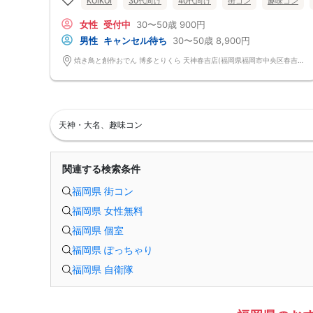
KOIKOI
30代向け
40代向け
街コン
趣味コン
自然なつながりをサポートするマッチングゲーム開催！
→ 恥ずかしがらずに気になる相手とつながれる！結果は本人だけにわか
女性
受付中
30〜50歳
900円
るように返却されるので安心です。
■最少催行人数
男性
キャンセル待ち
30〜50歳
8,900円
男女4対4
■中止判断タイミング
焼き鳥と創作おでん 博多とりくら 天神春吉店(福岡県福岡市中央区春吉3丁目12-24-2 BLUGE天神1階) 福岡県福岡市中央区春吉3丁目12-24-2 BLUGE天神1階
前日20時、または開催6時間前の時点で最少開催人数に満たない場合
■飲食
4品以上のコース料理＋アルコール含む飲み放題付き！
→ お酒が飲めない方にはソフトドリンクも豊富にご用意しています！
天神・大名、趣味コン
関連する検索条件
福岡県 街コン
福岡県 女性無料
福岡県 個室
福岡県 ぽっちゃり
福岡県 自衛隊