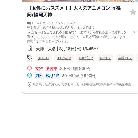
【女性におススメ！】大人のアニメコン in 福
岡/福岡天神
■おススメポイントピックアップ！
完全着席形式で全員とお話できるように席替え！
→ 立ちっぱなしで疲れる心配もなく、必ずペアが作れるように男女比を
調整しています。一人で浮くことなく、全員と平等にお話しできるよう、
席替えも丁寧に行っています。
会話を盛り上げるプロフィールシート＆アニメ一覧表！
天神・大名 | 8月16日(日) 13:45〜
→ 趣味や好みからスムーズに会話がスタート！「何を話そう…」と悩むこ
となく、共通の話題で盛り上がれます。
KOIKOI
30代向け
40代向け
街コン
趣味コン
自然なつながりをサポートするマッチングゲーム開催！
→ 恥ずかしがらずに気になる相手とつながれる！結果は本人だけにわか
女性
受付中
30〜50歳
900円
るように返却されるので安心です。
■最少催行人数
男性
残り1席
30〜50歳
7,900円
男女4対4
■中止判断タイミング
焼き鳥と創作おでん 博多とりくら 天神春吉店(福岡県福岡市中央区春吉3丁目12-24-2 BLUGE天神1階) 福岡県福岡市中央区春吉3丁目12-24-2 BLUGE天神1階
前日20時、または開催6時間前の時点で最少開催人数に満たない場合
■飲食
4品以上のコース料理＋アルコール含む飲み放題付き！
→ お酒が飲めない方にはソフトドリンクも豊富にご用意しています！