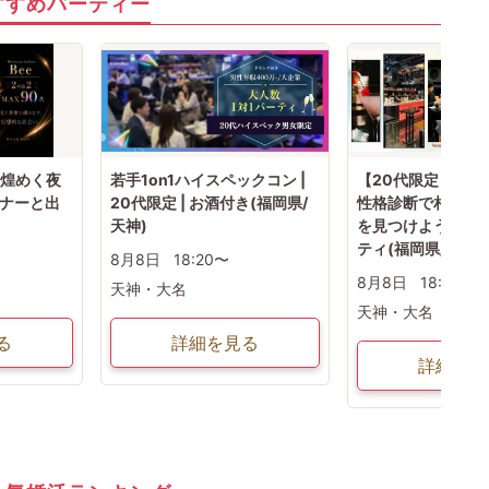
すすめパーティー
 煌めく夜
若手1on1ハイスペックコン |
【20代限定 | お酒
ィナーと出
20代限定 | お酒付き(福岡県/
性格診断で相性の
。
天神)
を見つけよう！16
ティ(福岡県/天神)
8月8日
18:20〜
8月8日
18:20〜
天神・大名
天神・大名
る
詳細を見る
詳細を見