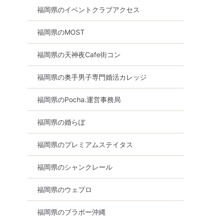
福岡県のイベントクラブアクセス
福岡県のMOST
福岡県の天神夜Cafe街コン
福岡県の奥手男子専門婚活カレッジ
付き】MBTI
26歳以下中心！同世代で集ま
18名規模！女性
良いタイプ
る交流パーティ☆友達作りも
中！【個室】必ず
福岡県のPocha.運営事務局
タイプパー
大歓迎！(福岡県/天神)
る☆彡20代30代
ーティー～真剣な
8月8日
18:20〜
福岡県の婚らぼ
8月8日
18:30〜
天神・大名
天神・大名
福岡県のプレミアムステイタス
詳細を見る
る
詳細を
福岡県のシャンクレール
福岡県のウェプロ
福岡県のブラボー沖縄