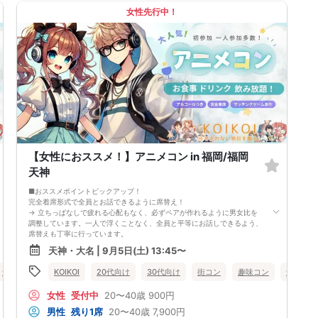
裕をもったご来場をお願いいたします。 ※集客状況に応じてサムネイル等
女性先行中！
が変更になる場合がございます。 参加年齢と参加条件は変更されません
のでご安心ください。
【女性におススメ！】アニメコン in 福岡/福岡
天神
■おススメポイントピックアップ！
完全着席形式で全員とお話できるように席替え！
→ 立ちっぱなしで疲れる心配もなく、必ずペアが作れるように男女比を
調整しています。一人で浮くことなく、全員と平等にお話しできるよう、
席替えも丁寧に行っています。
会話を盛り上げるプロフィールシート＆アニメ一覧表！
天神・大名 | 9月5日(土) 13:45〜
→ 趣味や好みからスムーズに会話がスタート！「何を話そう…」と悩むこ
となく、共通の話題で盛り上がれます。
食事あり
福岡県
KOIKOI
天神・大名
20代向け
30代向け
街コン
趣味コン
食事あり
自然なつながりをサポートするマッチングゲーム開催！
→ 恥ずかしがらずに気になる相手とつながれる！結果は本人だけにわか
女性
受付中
20〜40歳
900円
るように返却されるので安心です。
■最少催行人数
男性
残り1席
20〜40歳
7,900円