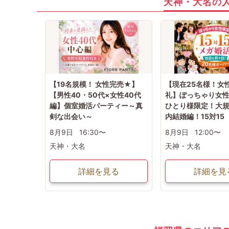
天神・大名の
【19名規模！ 女性完売★】
【現在25名様！女
【男性40・50代×女性40代
礼】ぽっちゃり女
編】個室婚活パーティー～真
ひとり様限定！大規
剣な出会い～
内結婚編！15対15
8月9日
16:30〜
8月9日
12:00〜
天神・大名
天神・大名
詳細を見る
詳細を見