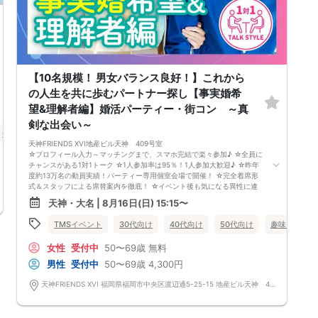
【10名規模！ 男女バランス良好！】これから
の人生を共に歩むパートナー探し【事実婚希
望&理解者編】婚活パーティー・街コン ～真
剣な出会い～
食事あり
福岡県
天神・大名
天神FRIENDS XVI地産ビル天神 409号室
☆プロフィール入力～マッチングまで、スマホ完結で楽々参加♪ ☆全員に
チャンスがある1対1トーク ☆1人参加率は95％！1人参加大歓迎♪ ☆昨年
度約13万名の動員実績！パーティー専用個室会場で開催！ ☆完全着席形
式＆スタッフによる席替案内を徹底！ ☆イベント後も気になる異性に連
絡先が送れる♪（※アフターアプローチ機能） スタッフの進行で全員の方
天神・大名 | 8月16日(日) 15:15〜
とお話できるので、フリータイムで放置されて人気の方と一度もお話でき
ずに気が付いたらイベント終了・・・ということは一切ありません！
TMSイベント
30代向け
40代向け
50代向け
趣味コン
【持ち物について】 ・ご本人様確認書類（無い場合はキャンセル扱いと
なります） ・最新版Google Chromeか最新版Safariを使用可能なスマホ
女性
受付中
50〜69歳
無料
（こちらのパーティーはスマホを使用したパーティーになります。システ
ムの関係上、カードスタイルに切り替えて催行する場合がございます。）
男性
受付中
50〜69歳
4,300円
・なるべくお釣銭がでないようご用意いただけますと幸いです。 【ご参
加前にご確認ください】 ・Wi-Fiの用意はありませんので、ネット環境が
天神FRIENDS XVI 福岡県福岡市中央区渡辺通5-25-15 地産ビル天神 409号室
万全でない場合にはご参加いただけません。 ・充電器の貸し出しは行っ
ておりません。 【ご来場に際して】 渋滞や駐車場満車による遅刻が増え
ております。お車でお越しになる場合は開始時間に間に合うよう、必ず余