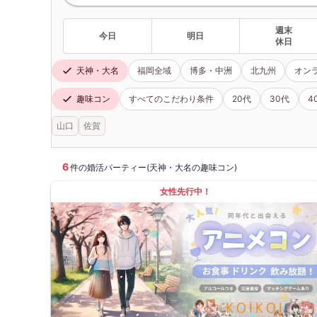
週末
今日
明日
休日
天神・大名
福岡全域
博多・中洲
北九州
オン
趣味コン
すべてのこだわり条件
20代
30代
4
山口
佐賀
6
件の婚活パーティー(天神・大名の趣味コン)
女性先行中！