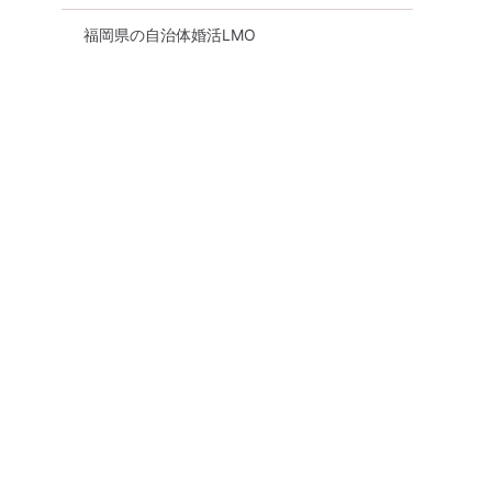
福岡県の自治体婚活LMO
予約先行
【12名規模！ 女性ご予約先行
【男性ご予約先行
全員と話せ
中！】【40代50代中心編】個
代中心編】婚活パ
中心婚活パ
室婚活パーティー～真剣な出
街コン ～真剣な
出会い～
会い～
8月9日
13:30〜
8月11日
10:30〜
天神・大名
天神・大名
詳細を
る
詳細を見る