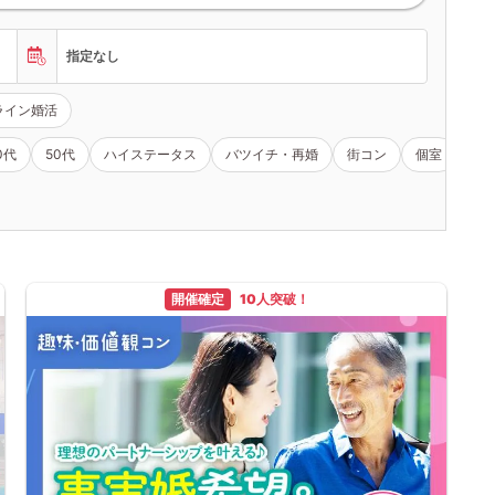
指定なし
ライン婚活
0代
50代
ハイステータス
バツイチ・再婚
街コン
個室
女
開催確定
10人突破！