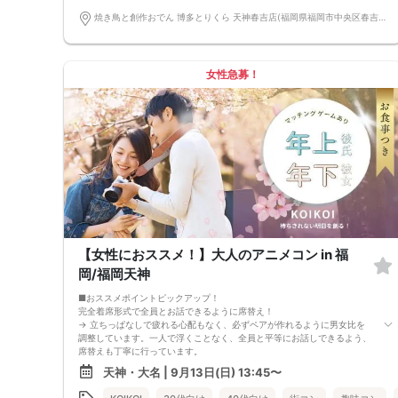
男女4対4
■中止判断タイミング
焼き鳥と創作おでん 博多とりくら 天神春吉店(福岡県福岡市中央区春吉3丁目12-24-2 BLUGE天神1階) 福岡県福岡市中央区春吉3丁目12-24-2 BLUGE天神1階
前日20時、または開催6時間前の時点で最少開催人数に満たない場合
■飲食
4品以上のコース料理＋アルコール含む飲み放題付き！
→ お酒が飲めない方にはソフトドリンクも豊富にご用意しています！
女性急募！
【女性におススメ！】大人のアニメコン in 福
岡/福岡天神
■おススメポイントピックアップ！
完全着席形式で全員とお話できるように席替え！
→ 立ちっぱなしで疲れる心配もなく、必ずペアが作れるように男女比を
調整しています。一人で浮くことなく、全員と平等にお話しできるよう、
席替えも丁寧に行っています。
会話を盛り上げるプロフィールシート＆アニメ一覧表！
天神・大名 | 9月13日(日) 13:45〜
→ 趣味や好みからスムーズに会話がスタート！「何を話そう…」と悩むこ
となく、共通の話題で盛り上がれます。