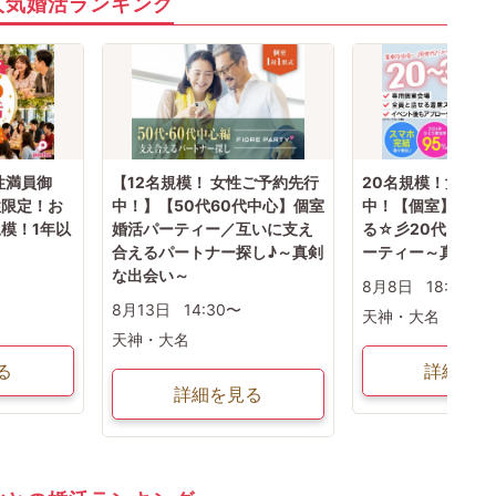
人気婚活ランキング
性満員御
【12名規模！ 女性ご予約先行
20名規模！女性ご
性限定！お
中！】【50代60代中心】個室
中！【個室】必ず
模！1年以
婚活パーティー／互いに支え
る☆彡20代30代
合えるパートナー探し♪～真剣
ーティー～真剣な
な出会い～
8月8日
18:30〜
8月13日
14:30〜
天神・大名
天神・大名
る
詳細を見
詳細を見る