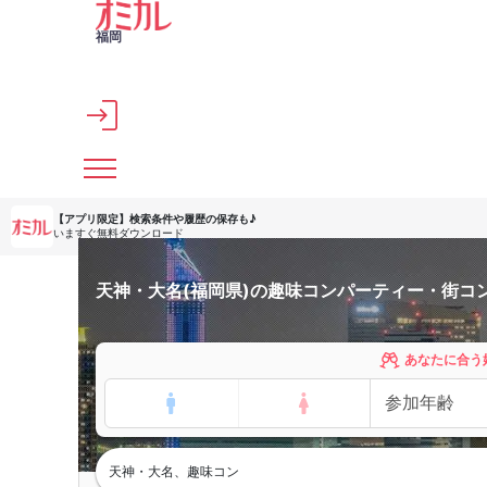
メインコンテンツへスキップ
福岡
【アプリ限定】
検索条件や履歴の保存も♪
いますぐ無料ダウンロード
天神・大名(福岡県)の趣味コンパーティー・街コ
あなたに合う
天神・大名、趣味コン