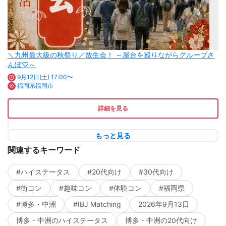
＼九州最大級の秋祭り／放生会！ ～屋台を巡りながらグループさ
んぽ♡～
9月12日(土) 17:00〜
福岡県福岡市
詳細を見る
もっと見る
関連するキーワード
#ハイステータス
#20代向け
#30代向け
#街コン
#趣味コン
#体験コン
#福岡県
#博多・中洲
#IBJ Matching
2026年9月13日
博多・中洲のハイステータス
博多・中洲の20代向け