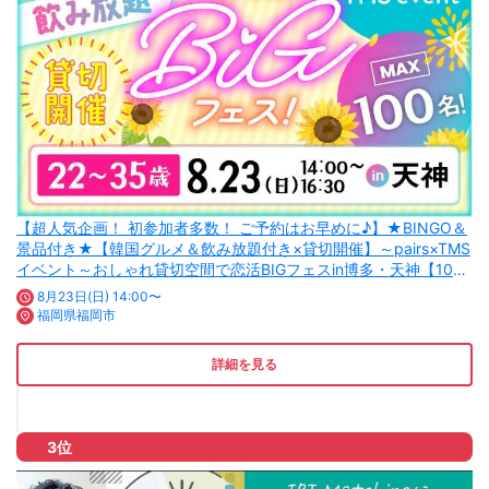
【超人気企画！ 初参加者多数！ ご予約はお早めに♪】★BINGO＆
景品付き★【韓国グルメ＆飲み放題付き×貸切開催】～pairs×TMS
イベント～おしゃれ貸切空間で恋活BIGフェスin博多・天神【100
名規模】
8月23日(日) 14:00〜
福岡県福岡市
詳細を見る
3位