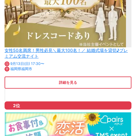
女性50名満席！男性必見＼最大100名！／ 結婚式場を貸切♪プレ
ミアム交流ナイト
9月13日(日) 17:30〜
福岡県福岡市
詳細を見る
2位