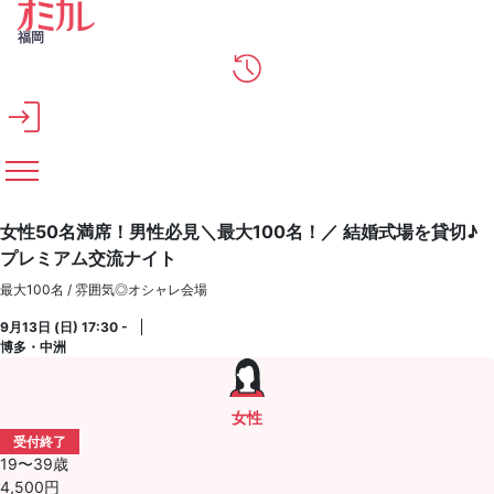
メインコンテンツへスキップ
福岡
女性50名満席！男性必見＼最大100名！／ 結婚式場を貸切♪
プレミアム交流ナイト
最大100名 / 雰囲気◎オシャレ会場
9月13日 (日) 17:30 -
博多・中洲
女性
受付終了
19〜39歳
4,500円