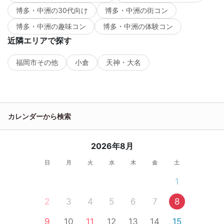
博多・中洲の30代向け
博多・中洲の街コン
博多・中洲の趣味コン
博多・中洲の体験コン
近隣エリアで探す
福岡市その他
小倉
天神・大名
カレンダーから検索
2026年8月
日
月
火
水
木
金
土
1
2
3
4
5
6
7
8
9
10
11
12
13
14
15