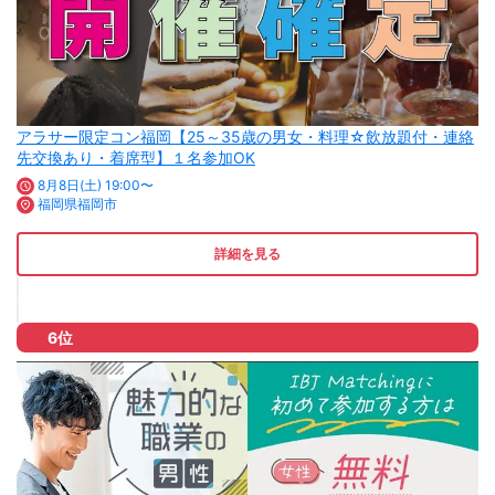
アラサー限定コン福岡【25～35歳の男女・料理☆飲放題付・連絡
先交換あり・着席型】１名参加OK
8月8日(土) 19:00〜
福岡県福岡市
詳細を見る
6位