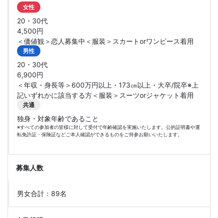
女性
20・30代
4,500円
＜価値観＞恋人募集中＜服装＞スカートorワンピース着用
男性
20・30代
6,900円
＜年収・身長等＞600万円以上・173㎝以上・大卒/院卒※上
記いずれかに該当する方＜服装＞スーツorジャケット着用
共通
独身・対象年齢であること
※すべての参加者の皆様に対して受付で年齢確認を実施いたします。公的証明書や運
転免許証・保険証などご本人確認ができるものをご持参お願いいたします。
募集人数
男女合計：89名