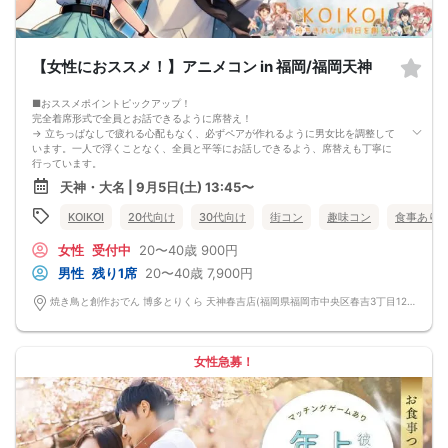
【女性におススメ！】アニメコン in 福岡/福岡天神
■おススメポイントピックアップ！
完全着席形式で全員とお話できるように席替え！
→ 立ちっぱなしで疲れる心配もなく、必ずペアが作れるように男女比を調整して
います。一人で浮くことなく、全員と平等にお話しできるよう、席替えも丁寧に
行っています。
会話を盛り上げるプロフィールシート＆アニメ一覧表！
天神・大名 | 9月5日(土) 13:45〜
→ 趣味や好みからスムーズに会話がスタート！「何を話そう…」と悩むことな
く、共通の話題で盛り上がれます。
KOIKOI
20代向け
30代向け
街コン
趣味コン
食事あり
自然なつながりをサポートするマッチングゲーム開催！
→ 恥ずかしがらずに気になる相手とつながれる！結果は本人だけにわかるように
女性
受付中
20〜40歳
900円
返却されるので安心です。
■最少催行人数
男性
残り1席
20〜40歳
7,900円
男女4対4
■中止判断タイミング
焼き鳥と創作おでん 博多とりくら 天神春吉店(福岡県福岡市中央区春吉3丁目12-24-2 BLUGE天神1階) 福岡県福岡市中央区春吉3丁目12-24-2 BLUGE天神1階
前日20時、または開催6時間前の時点で最少開催人数に満たない場合
■飲食
4品以上のコース料理＋アルコール含む飲み放題付き！
→ お酒が飲めない方にはソフトドリンクも豊富にご用意しています！
女性急募！