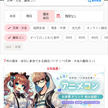
天神・大名、趣味コン
条件変更
週末
今日
明日
指定なし
休日
天神・大名
福岡全域
博多・中洲
北九州
オンライン婚活
趣味コン
すべてのこだわり条件
20代
30代
40代
5
山口
佐賀
7
件の週末・休日に参加できる婚活パーティー(天神・大名の趣味コン)
女性急募！