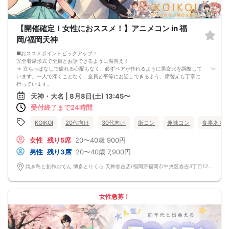
【開催確定！女性におススメ！】アニメコン in 福
岡/福岡天神
■おススメポイントピックアップ！
完全着席形式で全員とお話できるように席替え！
→ 立ちっぱなしで疲れる心配もなく、必ずペアが作れるように男女比を調整して
います。一人で浮くことなく、全員と平等にお話しできるよう、席替えも丁寧に
行っています。
会話を盛り上げるプロフィールシート＆アニメ一覧表！
天神・大名 | 8月8日(土) 13:45〜
→ 趣味や好みからスムーズに会話がスタート！「何を話そう…」と悩むことな
受付終了まで24時間
く、共通の話題で盛り上がれます。
自然なつながりをサポートするマッチングゲーム開催！
→ 恥ずかしがらずに気になる相手とつながれる！結果は本人だけにわかるように
KOIKOI
20代向け
30代向け
街コン
趣味コン
食事あり
返却されるので安心です。
■最少催行人数
女性
残り5席
20〜40歳
900円
男女4対4
男性
残り3席
20〜40歳
7,900円
■中止判断タイミング
前日20時、または開催6時間前の時点で最少開催人数に満たない場合
焼き鳥と創作おでん 博多とりくら 天神春吉店(福岡県福岡市中央区春吉3丁目12-24-2 BLUGE天神1階) 福岡県福岡市中央区春吉3丁目12-24-2 BLUGE天神1階
■飲食
4品以上のコース料理＋アルコール含む飲み放題付き！
→ お酒が飲めない方にはソフトドリンクも豊富にご用意しています！
女性急募！