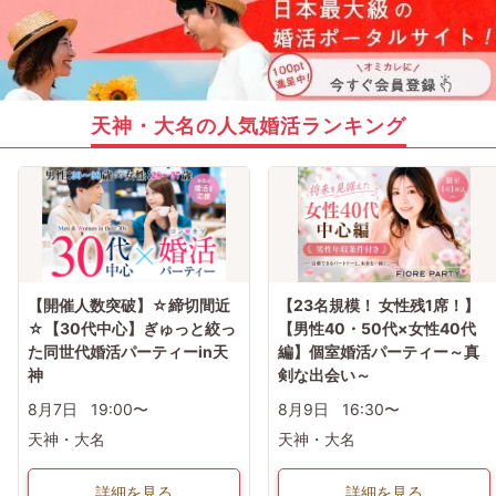
天神・大名の人気婚活ランキング
【開催人数突破】☆締切間近
【23名規模！ 女性残1席！】
☆【30代中心】ぎゅっと絞っ
【男性40・50代×女性40代
た同世代婚活パーティーin天
編】個室婚活パーティー～真
神
剣な出会い～
8月7日
19:00〜
8月9日
16:30〜
天神・大名
天神・大名
詳細を見る
詳細を見る