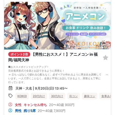
【男性におススメ！】アニメコン in 福
ポイント2倍
岡/福岡天神
■おススメポイントピックアップ！
完全着席形式で全員とお話できるように席替え！
→ 立ちっぱなしで疲れる心配もなく、必ずペアが作れるように男女比を調整して
います。一人で浮くことなく、全員と平等にお話しできるよう、席替えも丁寧に
行っています。
会話を盛り上げるプロフィールシート＆アニメ一覧表！
天神・大名 | 9月20日(日) 13:45〜
→ 趣味や好みからスムーズに会話がスタート！「何を話そう…」と悩むことな
く、共通の話題で盛り上がれます。
KOIKOI
20代向け
30代向け
街コン
趣味コン
食事あり
自然なつながりをサポートするマッチングゲーム開催！
→ 恥ずかしがらずに気になる相手とつながれる！結果は本人だけにわかるように
女性
キャンセル待ち
20〜40歳
900円
返却されるので安心です。
■最少催行人数
男性
残り5席
20〜40歳
7,900円
男女4対4