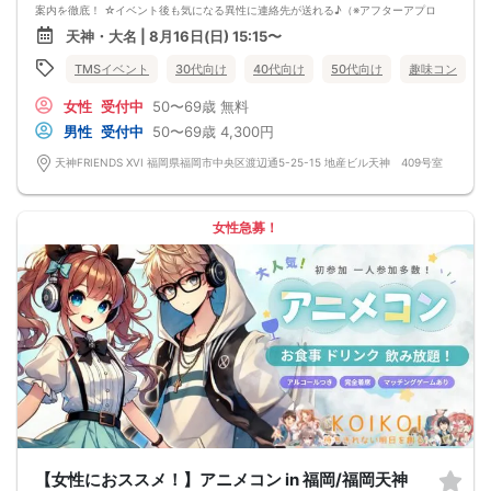
案内を徹底！ ☆イベント後も気になる異性に連絡先が送れる♪（※アフターアプロ
ーチ機能） スタッフの進行で全員の方とお話できるので、フリータイムで放置さ
天神・大名 | 8月16日(日) 15:15〜
れて人気の方と一度もお話できずに気が付いたらイベント終了・・・ということ
は一切ありません！ 【持ち物について】 ・ご本人様確認書類（無い場合はキャン
TMSイベント
30代向け
40代向け
50代向け
趣味コン
セル扱いとなります） ・最新版Google Chromeか最新版Safariを使用可能なスマ
ホ （こちらのパーティーはスマホを使用したパーティーになります。システムの
女性
受付中
50〜69歳
無料
関係上、カードスタイルに切り替えて催行する場合がございます。） ・なるべく
お釣銭がでないようご用意いただけますと幸いです。 【ご参加前にご確認くださ
男性
受付中
50〜69歳
4,300円
い】 ・Wi-Fiの用意はありませんので、ネット環境が万全でない場合にはご参加い
ただけません。 ・充電器の貸し出しは行っておりません。 【ご来場に際して】
天神FRIENDS XVI 福岡県福岡市中央区渡辺通5-25-15 地産ビル天神 409号室
渋滞や駐車場満車による遅刻が増えております。お車でお越しになる場合は開始
時間に間に合うよう、必ず余裕をもったご来場をお願いいたします。 ※集客状況
に応じてサムネイル等が変更になる場合がございます。 参加年齢と参加条件は変
更されませんのでご安心ください。
女性急募！
【女性におススメ！】アニメコン in 福岡/福岡天神