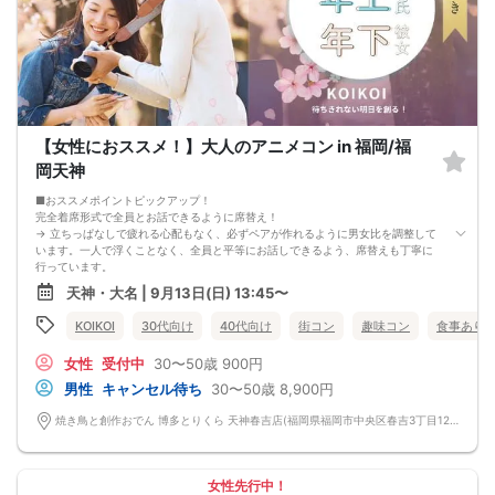
【女性におススメ！】大人のアニメコン in 福岡/福
岡天神
■おススメポイントピックアップ！
完全着席形式で全員とお話できるように席替え！
→ 立ちっぱなしで疲れる心配もなく、必ずペアが作れるように男女比を調整して
います。一人で浮くことなく、全員と平等にお話しできるよう、席替えも丁寧に
行っています。
会話を盛り上げるプロフィールシート＆アニメ一覧表！
天神・大名 | 9月13日(日) 13:45〜
→ 趣味や好みからスムーズに会話がスタート！「何を話そう…」と悩むことな
く、共通の話題で盛り上がれます。
KOIKOI
30代向け
40代向け
街コン
趣味コン
食事あり
自然なつながりをサポートするマッチングゲーム開催！
→ 恥ずかしがらずに気になる相手とつながれる！結果は本人だけにわかるように
女性
受付中
30〜50歳
900円
返却されるので安心です。
■最少催行人数
男性
キャンセル待ち
30〜50歳
8,900円
男女4対4
■中止判断タイミング
焼き鳥と創作おでん 博多とりくら 天神春吉店(福岡県福岡市中央区春吉3丁目12-24-2 BLUGE天神1階) 福岡県福岡市中央区春吉3丁目12-24-2 BLUGE天神1階
前日20時、または開催6時間前の時点で最少開催人数に満たない場合
■飲食
4品以上のコース料理＋アルコール含む飲み放題付き！
→ お酒が飲めない方にはソフトドリンクも豊富にご用意しています！
女性先行中！