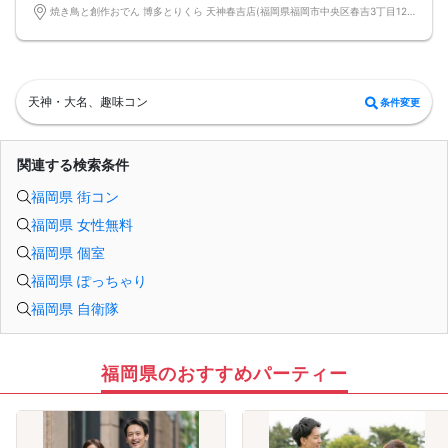
■中止判断タイミング
焼き鳥と創作おでん 博多とりくら 天神春吉店(福岡県福岡市中央区春吉3丁目12-24-2 BLUGE天神1階) 福岡県福岡市中央区春吉3丁目12-24-2 BLUGE天神1階
前日20時、または開催6時間前の時点で最少開催人数に満たない場合
■飲食
4品以上のコース料理＋アルコール含む飲み放題付き！
→ お酒が飲めない方にはソフトドリンクも豊富にご用意しています！
天神・大名、趣味コン
条件変更
関連する検索条件
福岡県 街コン
福岡県 女性無料
福岡県 個室
福岡県 ぽっちゃり
福岡県 自衛隊
福岡県のおすすめパーティー