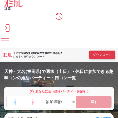
メインコンテンツへスキップ
福岡
【アプリ限定】
検索条件や履歴の保存も♪
ダウンロード
いますぐ無料ダウンロード
天神・大名(福岡県)で週末（土日）・休日に参加できる趣
味コンの婚活パーティー・街コン一覧
あなたに合う婚活パーティーを探そう
探す