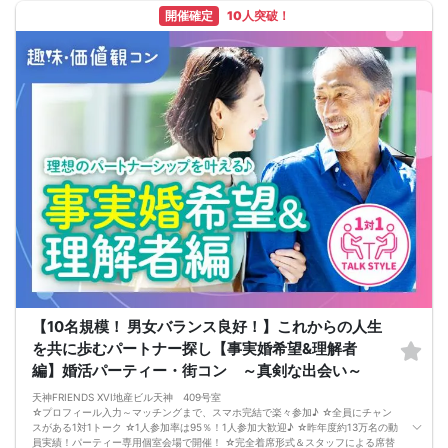
→ お酒が飲めない方にはソフトドリンクも豊富にご用意しています！
開催確定
10人突破！
【10名規模！ 男女バランス良好！】これからの人生
を共に歩むパートナー探し【事実婚希望&理解者
編】婚活パーティー・街コン ～真剣な出会い～
天神FRIENDS XVI地産ビル天神 409号室
☆プロフィール入力～マッチングまで、スマホ完結で楽々参加♪ ☆全員にチャン
スがある1対1トーク ☆1人参加率は95％！1人参加大歓迎♪ ☆昨年度約13万名の動
員実績！パーティー専用個室会場で開催！ ☆完全着席形式＆スタッフによる席替