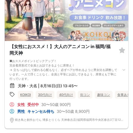
【女性におススメ！】大人のアニメコン in 福岡/福
岡天神
■おススメポイントピックアップ！
完全着席形式で全員とお話できるように席替え！
→ 立ちっぱなしで疲れる心配もなく、必ずペアが作れるように男女比を調整して
います。一人で浮くことなく、全員と平等にお話しできるよう、席替えも丁寧に
行っています。
会話を盛り上げるプロフィールシート＆アニメ一覧表！
天神・大名 | 8月16日(日) 13:45〜
→ 趣味や好みからスムーズに会話がスタート！「何を話そう…」と悩むことな
く、共通の話題で盛り上がれます。
KOIKOI
30代向け
40代向け
街コン
趣味コン
食事あり
自然なつながりをサポートするマッチングゲーム開催！
→ 恥ずかしがらずに気になる相手とつながれる！結果は本人だけにわかるように
女性
受付中
30〜50歳
900円
返却されるので安心です。
■最少催行人数
男性
キャンセル待ち
30〜50歳
8,900円
男女4対4
■中止判断タイミング
焼き鳥と創作おでん 博多とりくら 天神春吉店(福岡県福岡市中央区春吉3丁目12-24-2 BLUGE天神1階) 福岡県福岡市中央区春吉3丁目12-24-2 BLUGE天神1階
前日20時、または開催6時間前の時点で最少開催人数に満たない場合
■飲食
4品以上のコース料理＋アルコール含む飲み放題付き！