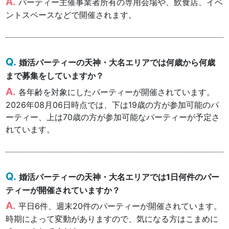
パーティー主催事業者所有の専用会場や、飲食店、イベ
ントスペースなどで開催されます。
婚活パーティーの天神・大名エリアでは何歳から何歳
まで募集をしていますか？
各年齢を対象にしたパーティーが開催されています。
2026年08月06日時点では、下は19歳の方が参加可能のパ
ーティー、上は70歳の方が参加可能なパーティーが予定さ
れています。
婚活パーティーの天神・大名エリアでは1日何件のパー
ティーが開催されていますか？
平日6件、週末20件のパーティーが開催されています。
時期によって変動がありますので、気になる方はこまめに