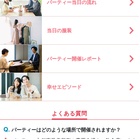
パーティー当日の流れ
当日の服装
パーティー開催レポート
幸せエピソード
よくある質問
パーティーはどのような場所で開催されますか？