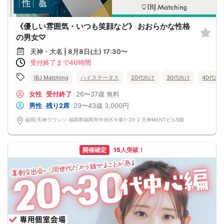
《優しい雰囲気・いつも笑顔など》 おおらかな性格
の男女♡
天神・大名 | 8月8日(土) 17:30〜
受付終了まで40時間
IBJ Matching
ハイステータス
20代向け
30代向け
40代向
女性
受付終了
26〜37歳
無料
男性
残り2席
29〜43歳
3,000円
福岡/天神ラウンジ 福岡県福岡市中央区今泉1-20-2 天神MENTビル5階
開催確定
15人突破！