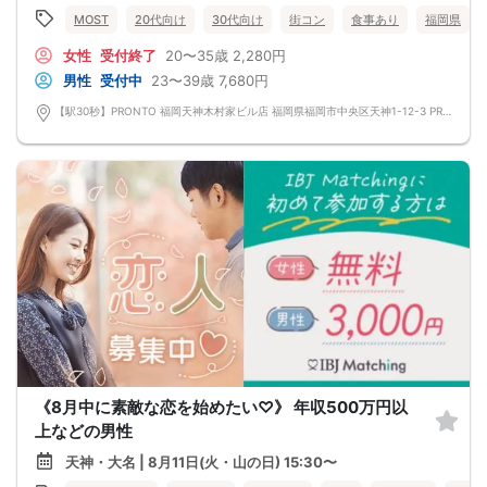
MOST
20代向け
30代向け
街コン
食事あり
福岡県
女性
受付終了
20〜35歳
2,280円
男性
受付中
23〜39歳
7,680円
【駅30秒】PRONTO 福岡天神木村家ビル店 福岡県福岡市中央区天神1-12-3 PRONTO 木村家ビル1F
《8月中に素敵な恋を始めたい♡》 年収500万円以
上などの男性
天神・大名 | 8月11日(火・山の日) 15:30〜