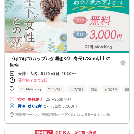
《ほのぼのカップルが理想♡》 身長173cm以上の
男性
天神・大名 | 8月9日(日) 11:30〜
受付終了まで2日
IBJ Matching
20代向け
30代向け
個室
女性無料
福岡
女性
受付終了
25〜35歳
無料
男性
残り2席
27〜38歳
3,000円
福岡/天神ラウンジ 福岡県福岡市中央区今泉1-20-2 天神MENTビル5階
開催確定
男性10人、女性15人突破！