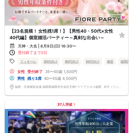
【23名規模！ 女性残1席！】【男性40・50代×女性
40代編】個室婚活パーティー～真剣な出会い～
天神・大名 | 8月9日(日) 16:30〜
受付終了まで2日
フィオーレ
30代向け
40代向け
50代向け
個室
福岡県
女性
受付終了
35〜50歳
1,500円
男性
残り3席
40〜55歳
4,500円
福岡・天神個室会場 福岡県福岡市中央区天神1-1-1 アクロス福岡 B1F（フィオーレ福岡店内）
37人突破！