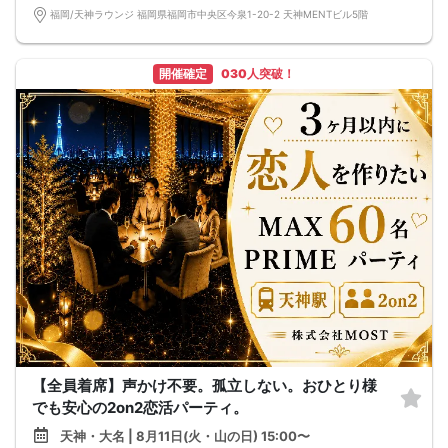
福岡/天神ラウンジ 福岡県福岡市中央区今泉1-20-2 天神MENTビル5階
開催確定
030人突破！
【全員着席】声かけ不要。孤立しない。おひとり様
でも安心の2on2恋活パーティ。
天神・大名 | 8月11日(火・山の日) 15:00〜