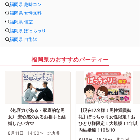
福岡県 趣味コン
福岡県 女性無料
福岡県 個室
福岡県 ぽっちゃり
福岡県 自衛隊
福岡県のおすすめパーティー
《包容力がある・家庭的な男
【現在17名様！男性満員御
女》 安心感のあるお相手と結
礼】ぽっちゃり女性限定！お
婚したい方♡
ひとり様限定！大規模！1年以
内結婚編！10対10
8月11日
14:00〜
北九州
8月9日
16:15〜
北九州