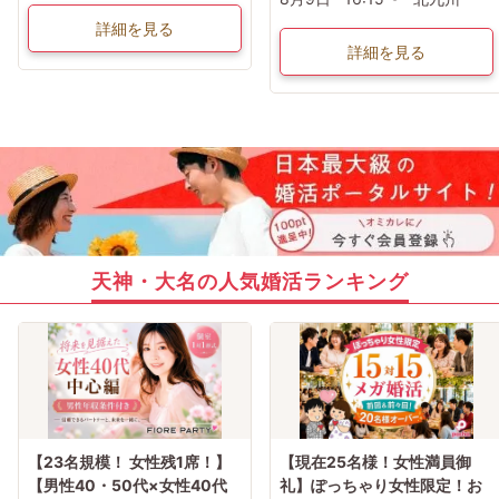
詳細を見る
詳細を見る
天神・大名の人気婚活ランキング
【23名規模！ 女性残1席！】
【現在25名様！女性満員御
【男性40・50代×女性40代
礼】ぽっちゃり女性限定！お