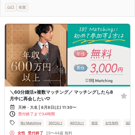
山口
佐賀
＼60分婚活×複数マッチング／ マッチングしたら8
月中に再会したい♡
天神・大名 | 8月8日(土) 11:30〜
受付終了まで34時間
IBJ Matching
30代向け
40代向け
個室
女性無料
福岡
女性
受付終了
29〜44歳
無料