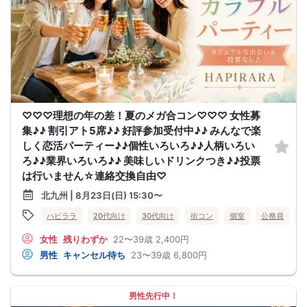
♡♡♡理想の年の差！夏のメガ合コン♡♡♡ 女性募
集♪♪ 割引アト5席♪♪ 好評参加受付中♪♪ みんなで楽
しく恋活パーティー♪♪個性いろいろ♪♪人柄いろい
ろ♪♪業界いろいろ♪♪ 美味しいドリンクつき♪♪投票
は行いません☆連絡交換自由♡
北九州 | 8月23日(日) 15:30〜
ハピララ
20代向け
30代向け
街コン
個室
公務員
女性
残りわずか
22〜39歳
2,400円
男性
キャンセル待ち
23〜39歳
6,800円
男性先行中！