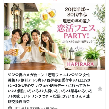
♡♡♡夏のメガ合コン！恋活フェス♪♪♡♡♡ 女性
募集♪♪ 割引アト5席♪♪ 好評参加受付中♪♪ ほぼ20
代〜30代中心♡ カフェや納涼デートに行ってみた
い♪♪ 個性いろいろ♪♪人柄いろいろ♪♪業界いろいろ
♪♪美味しいドリンクつき☆投票は行いません☆連
絡交換自由♡
北九州 | 8月22日(土) 15:30〜