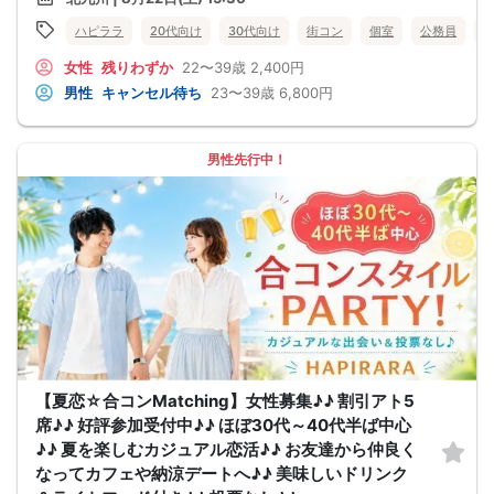
ハピララ
20代向け
30代向け
街コン
個室
公務員
女性
残りわずか
22〜39歳
2,400円
男性
キャンセル待ち
23〜39歳
6,800円
男性先行中！
【夏恋☆合コンMatching】女性募集♪♪ 割引アト5
席♪♪ 好評参加受付中♪♪ ほぼ30代～40代半ば中心
♪♪ 夏を楽しむカジュアル恋活♪♪ お友達から仲良く
なってカフェや納涼デートへ♪♪ 美味しいドリンク