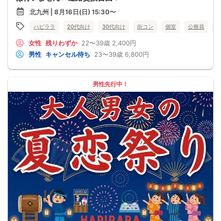
北九州 | 8月16日(日) 15:30〜
ハピララ
20代向け
30代向け
街コン
個室
公務員
女性
残りわずか
22〜39歳
2,400円
男性
キャンセル待ち
23〜39歳
6,800円
男性先行中！