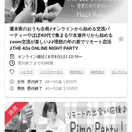
週末夜のおうち企画♪オンラインから始める交流パ
ーティー♡ほぼ40代で集まる♡友達作りから始める
zoom交流が楽しい♪♪理想の年の差でリモート恋活
♪THE 40s ONLINE NIGHT PARTY
オンライン婚活 | 8月8日(土) 22:15〜
受付終了まで45時間
ハピララ
ハイステータス
30代向け
40代向け
オンライン婚
女性
受付終了
38〜50歳
1,650円
男性
受付終了
40〜53歳
3,550円
満席