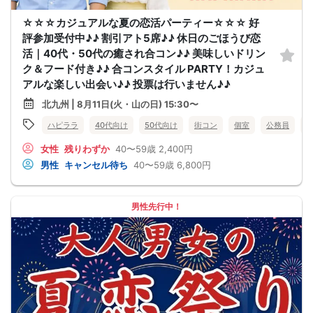
☆☆☆カジュアルな夏の恋活パーティー☆☆☆ 好
評参加受付中♪♪ 割引アト5席♪♪ 休日のごほうび恋
活｜40代・50代の癒され合コン♪♪ 美味しいドリン
ク＆フード付き♪♪ 合コンスタイル PARTY！カジュ
アルな楽しい出会い♪♪ 投票は行いません♪♪
北九州 | 8月11日(火・山の日) 15:30〜
ハピララ
40代向け
50代向け
街コン
個室
公務員
女性
残りわずか
40〜59歳
2,400円
男性
キャンセル待ち
40〜59歳
6,800円
男性先行中！