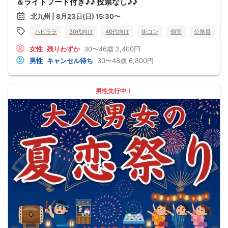
＆ライトフード付き♪♪ 投票なし♪♪
北九州 | 8月23日(日) 15:30〜
ハピララ
30代向け
40代向け
街コン
個室
公務員
女性
残りわずか
30〜46歳
2,400円
男性
キャンセル待ち
30〜48歳
6,800円
男性先行中！