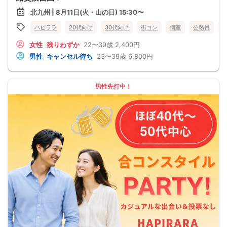
北九州 | 8月11日(火・山の日) 15:30〜
ハピララ
20代向け
30代向け
街コン
個室
公務員
女性
残りわずか
22〜39歳
2,400円
男性
キャンセル待ち
23〜39歳
6,800円
男性先行中！