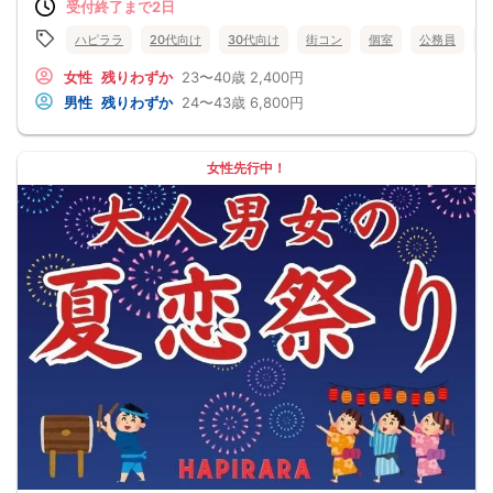
受付終了まで2日
ハピララ
20代向け
30代向け
街コン
個室
公務員
女性
残りわずか
23〜40歳
2,400円
男性
残りわずか
24〜43歳
6,800円
女性先行中！