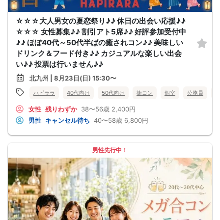
☆☆☆大人男女の夏恋祭り♪♪ 休日の出会い応援♪♪
☆☆☆ 女性募集♪♪ 割引アト5席♪♪ 好評参加受付中
♪♪ ほぼ40代～50代半ばの癒されコン♪♪ 美味しい
ドリンク＆フード付き♪♪ カジュアルな楽しい出会
い♪♪ 投票は行いません♪♪
北九州 | 8月23日(日) 15:30〜
ハピララ
40代向け
50代向け
街コン
個室
公務員
女性
残りわずか
38〜56歳
2,400円
男性
キャンセル待ち
40〜58歳
6,800円
男性先行中！