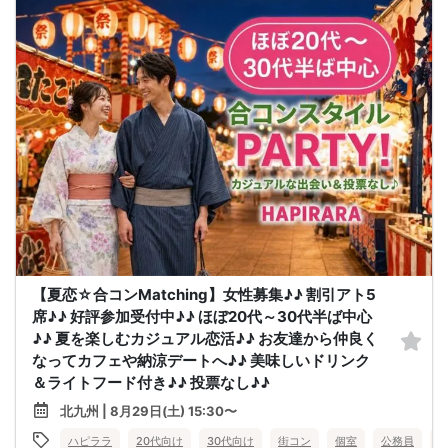
【夏恋☆合コンMatching】女性募集♪♪ 割引アト5
席♪♪ 好評参加受付中♪♪ ほぼ20代～30代半ば中心
♪♪ 夏を楽しむカジュアル恋活♪♪ お友達から仲良く
なってカフェや納涼デートへ♪♪ 美味しいドリンク
＆ライトフード付き♪♪ 投票なし♪♪
北九州 | 8月29日(土) 15:30〜
ハピララ
20代向け
30代向け
街コン
個室
公務員