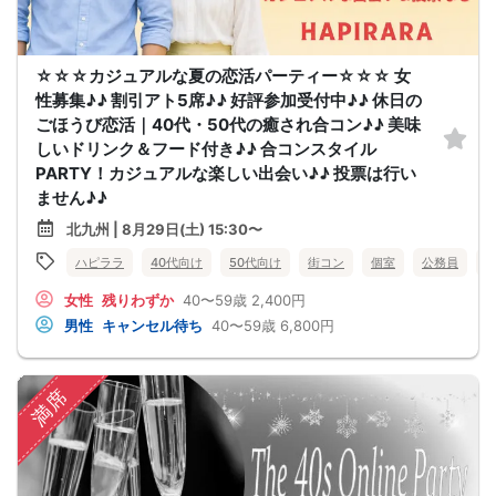
☆☆☆カジュアルな夏の恋活パーティー☆☆☆ 女
性募集♪♪ 割引アト5席♪♪ 好評参加受付中♪♪ 休日の
ごほうび恋活｜40代・50代の癒され合コン♪♪ 美味
しいドリンク＆フード付き♪♪ 合コンスタイル
PARTY！カジュアルな楽しい出会い♪♪ 投票は行い
ません♪♪
北九州 | 8月29日(土) 15:30〜
ハピララ
40代向け
50代向け
街コン
個室
公務員
女性
残りわずか
40〜59歳
2,400円
男性
キャンセル待ち
40〜59歳
6,800円
満席