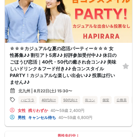
☆☆☆カジュアルな夏の恋活パーティー☆☆☆ 女
性募集♪♪ 割引アト5席♪♪ 好評参加受付中♪♪ 休日の
ごほうび恋活｜40代・50代の癒され合コン♪♪ 美味
しいドリンク＆フード付き♪♪ 合コンスタイル
PARTY！カジュアルな楽しい出会い♪♪ 投票は行い
ません♪♪
北九州 | 8月22日(土) 15:30〜
ハピララ
40代向け
50代向け
街コン
個室
公務員
女性
残りわずか
40〜59歳
2,400円
男性
キャンセル待ち
40〜59歳
6,800円
男性先行中！