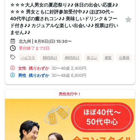
☆☆☆大人男女の夏恋祭り♪♪ 休日の出会い応援♪♪
☆☆☆ 男女ともに好評参加受付中♪♪ ほぼ30代～
40代半ばの癒されコン♪♪ 美味しいドリンク＆フー
ド付き♪♪ カジュアルな楽しい出会い♪♪ 投票は行い
ません♪♪
北九州 | 8月9日(日) 15:30〜
受付終了まで2日
ハピララ
30代向け
40代向け
街コン
個室
公務員
女性
残りわずか
30〜46歳
2,400円
男性
残りわずか
30〜48歳
6,800円
男性先行中！