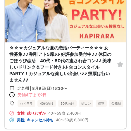
☆☆☆カジュアルな夏の恋活パーティー☆☆☆ 女
性募集♪♪ 割引アト5席♪♪ 好評参加受付中♪♪ 休日の
ごほうび恋活｜40代・50代の癒され合コン♪♪ 美味
しいドリンク＆フード付き♪♪ 合コンスタイル
PARTY！カジュアルな楽しい出会い♪♪ 投票は行い
ません♪♪
北九州 | 8月9日(日) 15:30〜
受付終了まで2日
ハピララ
40代向け
50代向け
街コン
個室
公務員
女性
残りわずか
40〜59歳
2,400円
男性
キャンセル待ち
40〜59歳
6,800円