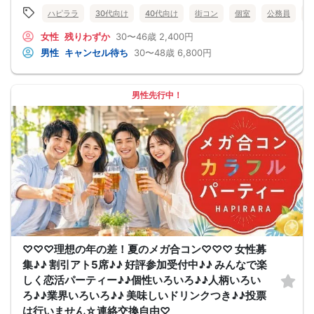
ハピララ
30代向け
40代向け
街コン
個室
公務員
女性
残りわずか
30〜46歳
2,400円
男性
キャンセル待ち
30〜48歳
6,800円
男性先行中！
♡♡♡理想の年の差！夏のメガ合コン♡♡♡ 女性募
集♪♪ 割引アト5席♪♪ 好評参加受付中♪♪ みんなで楽
しく恋活パーティー♪♪個性いろいろ♪♪人柄いろい
ろ♪♪業界いろいろ♪♪ 美味しいドリンクつき♪♪投票
は行いません☆連絡交換自由♡