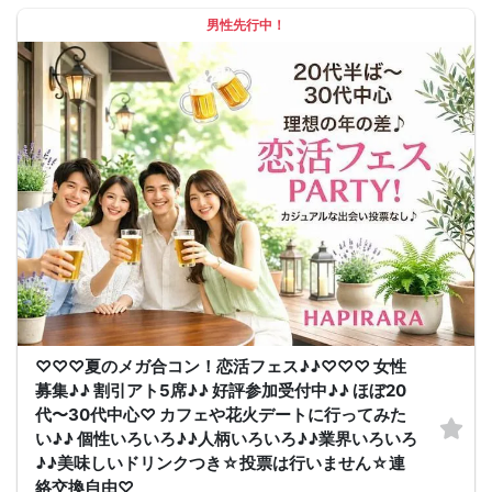
男性先行中！
♡♡♡夏のメガ合コン！恋活フェス♪♪♡♡♡ 女性
募集♪♪ 割引アト5席♪♪ 好評参加受付中♪♪ ほぼ20
代〜30代中心♡ カフェや花火デートに行ってみた
い♪♪ 個性いろいろ♪♪人柄いろいろ♪♪業界いろいろ
♪♪美味しいドリンクつき☆投票は行いません☆連
絡交換自由♡