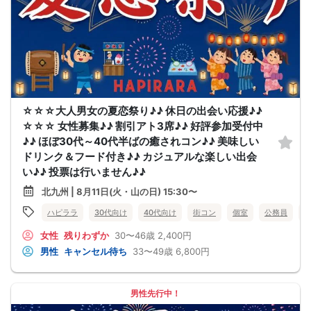
☆☆☆大人男女の夏恋祭り♪♪ 休日の出会い応援♪♪
☆☆☆ 女性募集♪♪ 割引アト3席♪♪ 好評参加受付中
♪♪ ほぼ30代～40代半ばの癒されコン♪♪ 美味しい
ドリンク＆フード付き♪♪ カジュアルな楽しい出会
い♪♪ 投票は行いません♪♪
北九州 | 8月11日(火・山の日) 15:30〜
ハピララ
30代向け
40代向け
街コン
個室
公務員
女性
残りわずか
30〜46歳
2,400円
男性
キャンセル待ち
33〜49歳
6,800円
男性先行中！