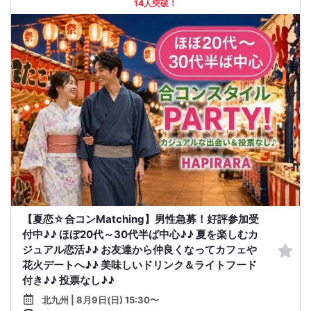
14人突破！
【夏恋☆合コンMatching】男性急募！好評参加受
付中♪♪ ほぼ20代～30代半ば中心♪♪ 夏を楽しむカ
ジュアル恋活♪♪ お友達から仲良くなってカフェや
花火デートへ♪♪ 美味しいドリンク＆ライトフード
付き♪♪ 投票なし♪♪
北九州 | 8月9日(日) 15:30〜