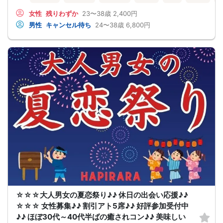
女性
残りわずか
23〜38歳
2,400円
男性
キャンセル待ち
24〜38歳
6,800円
☆☆☆大人男女の夏恋祭り♪♪ 休日の出会い応援♪♪
☆☆☆ 女性募集♪♪ 割引アト5席♪♪ 好評参加受付中
♪♪ ほぼ30代～40代半ばの癒されコン♪♪ 美味しい