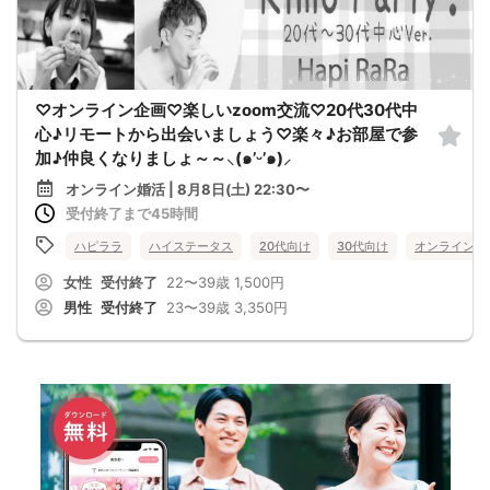
♡オンライン企画♡楽しいzoom交流♡20代30代中
心♪リモートから出会いましょう♡楽々♪お部屋で参
加♪仲良くなりましょ～～⸜(๑’ᵕ’๑)⸝
オンライン婚活 | 8月8日(土) 22:30〜
受付終了まで45時間
ハピララ
ハイステータス
20代向け
30代向け
オンライン婚
女性
受付終了
22〜39歳
1,500円
男性
受付終了
23〜39歳
3,350円