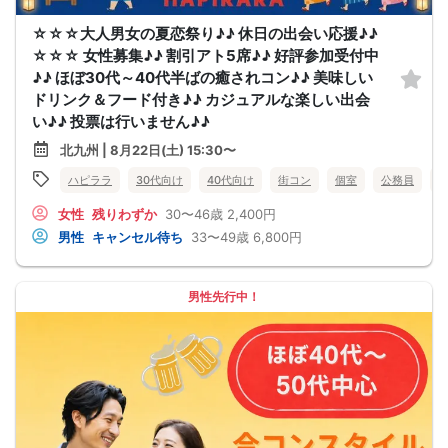
☆☆☆大人男女の夏恋祭り♪♪ 休日の出会い応援♪♪
☆☆☆ 女性募集♪♪ 割引アト5席♪♪ 好評参加受付中
♪♪ ほぼ30代～40代半ばの癒されコン♪♪ 美味しい
ドリンク＆フード付き♪♪ カジュアルな楽しい出会
い♪♪ 投票は行いません♪♪
北九州 | 8月22日(土) 15:30〜
ハピララ
30代向け
40代向け
街コン
個室
公務員
女性
残りわずか
30〜46歳
2,400円
男性
キャンセル待ち
33〜49歳
6,800円
男性先行中！