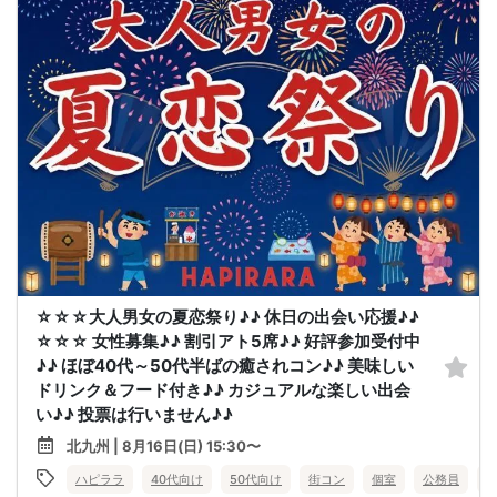
☆☆☆大人男女の夏恋祭り♪♪ 休日の出会い応援♪♪
☆☆☆ 女性募集♪♪ 割引アト5席♪♪ 好評参加受付中
♪♪ ほぼ40代～50代半ばの癒されコン♪♪ 美味しい
ドリンク＆フード付き♪♪ カジュアルな楽しい出会
い♪♪ 投票は行いません♪♪
北九州 | 8月16日(日) 15:30〜
ハピララ
40代向け
50代向け
街コン
個室
公務員