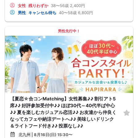
女性
残りわずか
38〜56歳
2,400円
男性
キャンセル待ち
40〜58歳
6,800円
男性先行中！
【夏恋☆合コンMatching】女性募集♪♪ 割引アト5
席♪♪ 好評参加受付中♪♪ ほぼ30代～40代半ば中心
♪♪ 夏を楽しむカジュアル恋活♪♪ お友達から仲良く
なってカフェや納涼デートへ♪♪ 美味しいドリンク
＆ライトフード付き♪♪ 投票なし♪♪
北九州 | 8月16日(日) 15:30〜