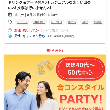
ドリンク＆フード付き♪♪ カジュアルな楽しい出会
い♪♪ 投票は行いません♪♪
北九州 | 8月29日(土) 15:30〜
ハピララ
30代向け
40代向け
街コン
個室
公務員
女性
残りわずか
30〜46歳
2,400円
男性
キャンセル待ち
33〜49歳
6,800円
男性先行中！