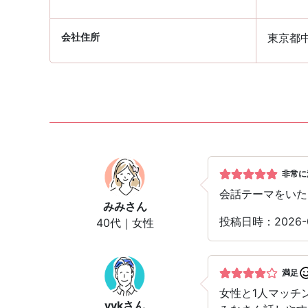
会社住所
東京都
非常に
会話テーマをいた
みみ
さん
投稿日時：2026-
40代｜女性
満足
女性と1人マッチ
yyk
さん