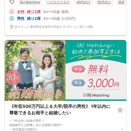
IBJ Matching
ハイステータス
40代向け
50代向け
個室
女性
残り2席
44〜59歳
無料
男性
残り2席
44〜59歳
3,000円
栄ラウンジ 愛知県名古屋市中区栄3-15-27いちご栄ビル8階
《年収500万円以上＆大卒/院卒の男性》 1年以内に
尊敬できるお相手と結婚したい
＼ 1年以内に結婚が理想 ／
結婚相手とは尊重し合える関係が理想♡
～30代限定の同世代～