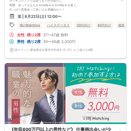
マッチングアプリは会うまでが大変だし、
実際、会ってもなんか＆hellip＆＆＆hellip＆＆違う。
やっぱり直接会って良い人か見極めたい！
栄 | 8月22日(土) 12:00〜
IBJ Matching
ハイステータス
30代向け
40代向け
個室
女性
残り2席
37〜47歳
無料
男性
残り2席
39〜49歳
3,000円
栄ラウンジ 愛知県名古屋市中区栄3-15-27いちご栄ビル8階
《年収600万円以上の男性など》 仕事柄出会いが少