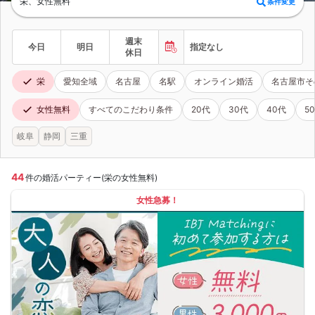
栄、女性無料
条件変更
週末
今日
明日
指定なし
休日
栄
愛知全域
名古屋
名駅
オンライン婚活
名古屋市そ
女性無料
すべてのこだわり条件
20代
30代
40代
5
岐阜
静岡
三重
44
件の婚活パーティー(栄の女性無料)
女性急募！