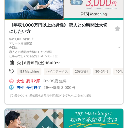
《年収1,000万円以上の男性》 恋人との時間は大切
にしたい方
年収1,000万円以上
エリート男性限定
今回は
恋人との時間は大切にしたい皆様
仕事が忙しくても記念日やイベントは
一緒にディナーに出かけたり、
栄 | 8月15日(土) 16:00〜
少し長い休みが取れた時は海外旅行に行ったり♡
普段忙しくても恋人との時間があるから頑張れる。
IBJ Matching
ハイステータス
20代向け
30代向け
40代向
好きな人 がいて 好きな仕事をする
今まで以上に充実した人生になりそう＆hearts＆＆
女性
残り2席
19〜39歳
無料
男性
受付終了
29〜45歳
3,000円
栄ラウンジ 愛知県名古屋市中区栄3-15-27いちご栄ビル8階