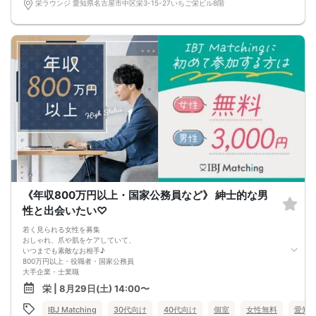
栄ラウンジ 愛知県名古屋市中区栄3-15-27いちご栄ビル8階
《年収800万円以上・国家公務員など》 紳士的な男
性と出会いたい♡
若く見られる女性を募集
おしゃれ、爪や肌をケアしていて、
いつまでも素敵なお相手♪
800万円以上・役職者・国家公務員
大手企業・士業職
※いずれかに当てはまる方
栄 | 8月29日(土) 14:00〜
紳士的と言われる理想のお相手＆hearts＆＆
経済的に余裕がある、紳士的で
IBJ Matching
30代向け
40代向け
個室
女性無料
愛知
レディーファーストができる素敵な彼