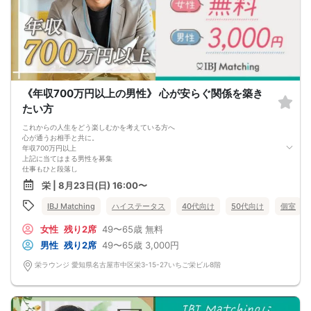
《年収700万円以上の男性》 心が安らぐ関係を築き
たい方
これからの人生をどう楽しむかを考えている方へ
心が通うお相手と共に。
年収700万円以上
上記に当てはまる男性を募集
仕事もひと段落し
自分の時間を楽しめるようになった今
栄 | 8月23日(日) 16:00〜
誰かと語らう時間があれば
もっと 楽しいかもしれない
IBJ Matching
ハイステータス
40代向け
50代向け
個室
ただの恋愛ではなく
尊重し、支え合える関係を築きたい方へ
女性
残り2席
49〜65歳
無料
新しい出逢いが
これからの人生を温かくするかもしれません
男性
残り2席
49〜65歳
3,000円
栄ラウンジ 愛知県名古屋市中区栄3-15-27いちご栄ビル8階