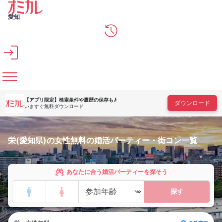
メインコンテンツへスキップ
愛知
【アプリ限定】
検索条件や履歴の保存も♪
ダウンロード
いますぐ無料ダウンロード
栄(愛知県)の女性無料の婚活パーティー・街コン一覧
あなたに合う婚活パーティーを探そう
探す