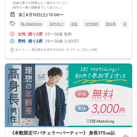
・些細な事での喧嘩もなく穏やかでいたい
・相手の一番の理解者でいてあげたい
・何気ない会話も大切にしていきたい
栄 | 8月15日(土) 12:00〜
来年の2月には左手に光る指輪が
未来を変える出会いを名古屋ラウンジで♡
IBJ Matching
30代向け
個室
女性無料
愛知県
栄
女性
残り2席
29〜39歳
無料
男性
残り2席
29〜39歳
3,000円
栄ラウンジ 愛知県名古屋市中区栄3-15-27いちご栄ビル8階
《本数限定♡バチェラーパーティー》 身長175㎝以