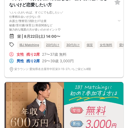
ないけど恋愛したい方
＼いい人がいれば、すぐにでも恋したい／
仕事柄出会いが少ない方
弁護士/警察官/消防士/IT企業
秘書/受付嬢/保育士/美容関係など
魅力的な職業の方が多いのがポイント♡
さらに
栄 | 8月22日(土) 14:00〜
恋人との時間を大切にしたい方
普段の職場と家の往復では見つからない、
IBJ Matching
20代向け
30代向け
個室
女性無料
愛知
日常を彩る特別な出会い
素敵な出会いがあなたを待っているかも♡
女性
残り2席
27〜37歳
無料
男性
残り2席
29〜39歳
3,000円
栄ラウンジ 愛知県名古屋市中区栄3-15-27いちご栄ビル8階