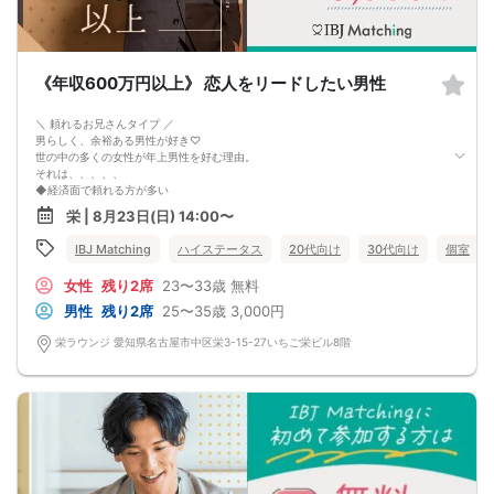
《年収600万円以上》 恋人をリードしたい男性
＼ 頼れるお兄さんタイプ ／
男らしく、余裕ある男性が好き♡
世の中の多くの女性が年上男性を好む理由。
それは、、、、、
◆経済面で頼れる方が多い
社会的地位も高く、周囲も羨む彼
栄 | 8月23日(日) 14:00〜
◆穏やかで包容力を感じる
親身になって話を聞いてくれたり、
IBJ Matching
ハイステータス
20代向け
30代向け
個室
小さな変化にも気づき褒めてくれたり♪
◆リード上手で紳士的
女性
残り2席
23〜33歳
無料
車道側を歩いてくれたり、手を差し伸べてくれる
恋も、仕事も両方大切にしてくれる彼。
男性
残り2席
25〜35歳
3,000円
交際 その後の結婚に発展しても安心。
2025年は運命の人と共に歩む1年に＆hellip＆＆
栄ラウンジ 愛知県名古屋市中区栄3-15-27いちご栄ビル8階