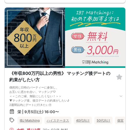
《年収800万円以上の男性》 マッチング後デートの
約束がしたい方
偶然同じ日時のパーティーに参加し、
お互いに惹かれ合い、マッチング♡
＜＜このご縁、無駄にしたくない！＞＞
▼マッチング後、後日デートの約束がしたい♪
2週間以内にデートに行きたい方
ちょっとフランクな場所に移動して、
栄 | 9月5日(土) 16:00〜
会場ではお話できなかったことを話したり♡
さらに、交際発展後もきっと幸せ
IBJ Matching
ハイステータス
40代向け
50代向け
個室
居心地が良い関係性を築きたい方
例えば、自分＜恋人想いで気遣いを大切にしたり