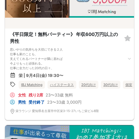
《平日限定！無料パーティー》 年収600万円以上の
男性
思いやりの気持ちを大切にできる２人
仕事も家のことも、
支えてくれるパートナーが隣に居れば
今よりもっと頑張れる。
仕事に全力だった20代の日々、
30代になってそろそろ結婚のことを
栄 | 9月4日(金) 19:30〜
真剣に考えるようになってきた。
「 誠実な恋愛をして、結婚をしたい 」
IBJ Matching
ハイステータス
20代向け
30代向け
個室
そんな方、必見です。
女性
残り2席
23〜33歳
無料
男性
受付終了
23〜33歳
3,000円
栄ラウンジ 愛知県名古屋市中区栄3-15-27いちご栄ビル8階