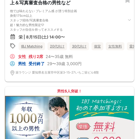
上＆写真審査合格の男性など
他では味わえない プレミアム感 が漂う特別企画
身長175cm以上
スタッフ招待/写真審査合格
超！魅力的な男性限定♡
スタッフが自信を持ってオススメする
魅力的なエリート男性に出会えるチャンス
栄 | 8月15日(土) 14:00〜
「こんな人に出会いたかった」
未来を見据えた真剣な出会いで、
IBJ Matching
20代向け
30代向け
個室
女性無料
愛知
理想の人を見つけよう。
女性
残り2席
24〜35歳
無料
男性
受付終了
29〜39歳
3,000円
栄ラウンジ 愛知県名古屋市中区栄3-15-27いちご栄ビル8階
男性5人突破！