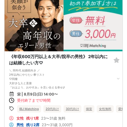
《年収600万円以上＆大卒/院卒の男性》 2年以内に
は結婚したい方♡
＼ 同年代 結婚前向き ／
2年以内にやりたい事リスト
♡同棲
大好きな人と直接
『おはよう、おやすみ』を言い合える幸せ♪
♡入籍
栄 | 8月9日(日) 14:00〜
楽しいこと、苦しいこともこれからはシェア
受付終了まで17時間
♡挙式・新婚旅行
幸せのカタチとして双方できたらいいな。
どちらか一方だけが じゃなくて、
IBJ Matching
20代向け
30代向け
個室
女性無料
愛知
二人が同じ気持ちで幸せへと1歩1歩、歩みたい。
1年目は結婚に向けて、2年目は思い出作りetc
女性
残り1席
23〜31歳
無料
未来の幸せがイメージできる人との出会いを！
男性
残り2席
23〜31歳
3,000円