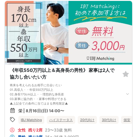
《年収550万円以上＆高身長の男性》 家事は2人で
協力し合いたい方
将来を考えられるお相手に出会いたい
01.高収入・・年収550万円以上
02.身長170cm以上・・理想的な身長差
03.家事に協力的・・家事や料理ができる
▲上記全ての条件に当てはまる男性限定▲
お互い協力し合える2人だから
栄 | 8月16日(日) 14:00〜
一緒に暮らしても明るい未来が想像できる♡
IBJ Matching
ハイステータス
20代向け
30代向け
個室
女性
残り2席
23〜33歳
無料