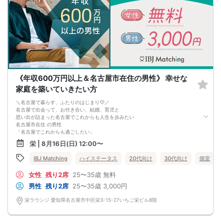
《年収600万円以上＆名古屋市在住の男性》 幸せな
家庭を築いていきたい方
＼名古屋で暮らす、ふたりのはじまり♡／
名古屋で出会って、お付き合い、結婚、育児と
思い出が詰まった名古屋でこれからも人生を歩みたい
名古屋市在住 の男性
「名古屋でこれからも過ごしたい」
穏やかなで幸せの家庭を築きたい
栄 | 8月16日(日) 12:00〜
IBJ Matching
ハイステータス
20代向け
30代向け
個室
女性
残り2席
25〜35歳
無料
男性
残り2席
25〜35歳
3,000円
栄ラウンジ 愛知県名古屋市中区栄3-15-27いちご栄ビル8階