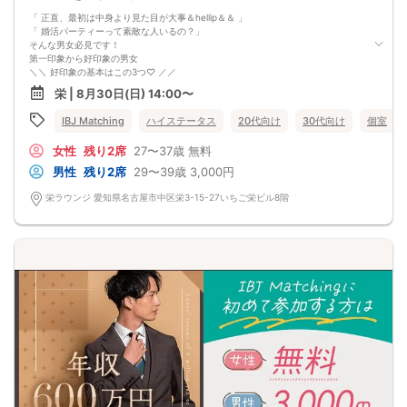
「 正直、最初は中身より見た目が大事＆hellip＆＆ 」
「 婚活パーティーって素敵な人いるの？」
そんな男女必見です！
第一印象から好印象の男女
＼＼ 好印象の基本はこの3つ♡ ／／
身だしなみ
栄 | 8月30日(日) 14:00〜
匂いや服装、髪型などに清潔感がある
明るい挨拶
IBJ Matching
ハイステータス
20代向け
30代向け
個室
ハキハキしていて元気な印象
笑顔・相槌
女性
残り2席
27〜37歳
無料
共感上手で自然と会話も弾み楽しそう♪
数秒で決まる「第一印象」から好感が持てる
男性
残り2席
29〜39歳
3,000円
素敵なお相手と出会いませんか？​​​​​​＆hearts＆＆
栄ラウンジ 愛知県名古屋市中区栄3-15-27いちご栄ビル8階