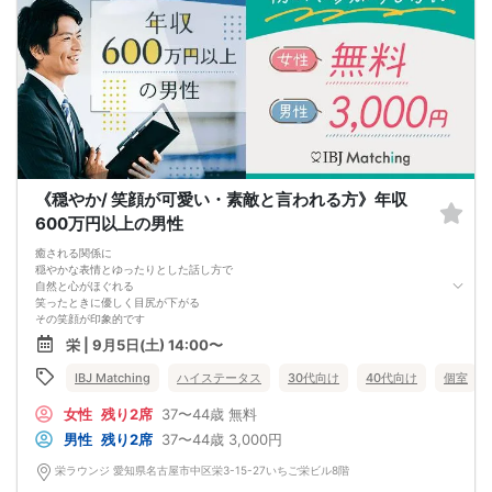
《穏やか/ 笑顔が可愛い・素敵と言われる方》年収
600万円以上の男性
癒される関係に
穏やかな表情とゆったりとした話し方で
自然と心がほぐれる
笑ったときに優しく目尻が下がる
その笑顔が印象的です
誠実で裏表のない包容力のある人
栄 | 9月5日(土) 14:00〜
素直に愛情を伝えられる人
時には可愛らしい一面もある人
IBJ Matching
ハイステータス
30代向け
40代向け
個室
派手さは苦手、
穏やかで優しい方にぴったり
女性
残り2席
37〜44歳
無料
男性
残り2席
37〜44歳
3,000円
栄ラウンジ 愛知県名古屋市中区栄3-15-27いちご栄ビル8階