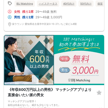
将来を見据えて
IBJ Matching
ハイステータス
40代向け
50代向け
個室
お付き合いできるお相手と出会いませんか？
女性
残り2席
29〜49歳
無料
男性
残り2席
29〜49歳
3,000円
栄ラウンジ 愛知県名古屋市中区栄3-15-27いちご栄ビル8階
《年収600万円以上の男性》 マッチングアプリより
直接会いたい派の男女
マッチングアプリが苦手！
会社は出会えないし、紹介も少なくなってきた。