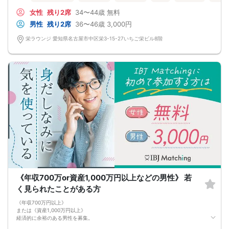
一緒にいると安心できて、
女性
残り2席
34〜44歳
無料
ずっと一緒にいたいと思える
男性
残り2席
36〜46歳
3,000円
栄ラウンジ 愛知県名古屋市中区栄3-15-27いちご栄ビル8階
《年収700万or資産1,000万円以上などの男性》 若
く見られたことがある方
《年収700万円以上》
または《資産1,000万円以上》
経済的に余裕のある男性を募集。