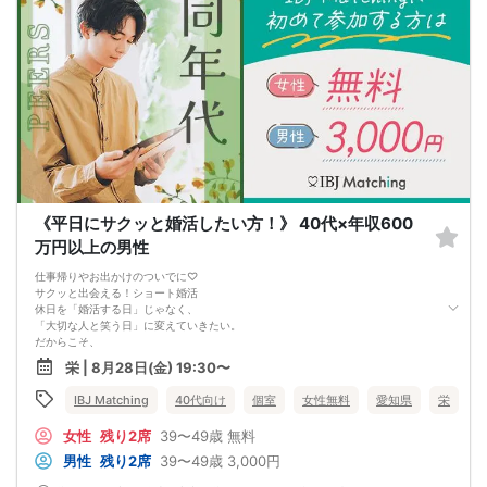
《平日にサクッと婚活したい方！》 40代×年収600
万円以上の男性
仕事帰りやお出かけのついでに♡
サクッと出会える！ショート婚活
休日を「婚活する日」じゃなく、
「大切な人と笑う日」に変えていきたい。
だからこそ、
平日に少しだけ恋を頑張ってみませんか？
栄 | 8月28日(金) 19:30〜
1時間で終わるから
明日が仕事でも気軽に参加できる♡
IBJ Matching
40代向け
個室
女性無料
愛知県
栄
女性
残り2席
39〜49歳
無料
男性
残り2席
39〜49歳
3,000円