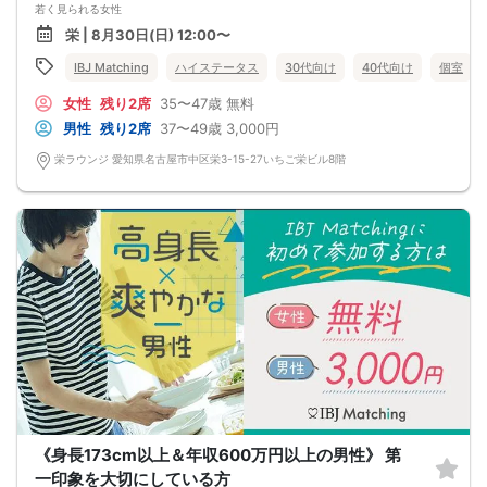
若く見られる女性
肌や髪がきれい・スリムな体型・笑顔が素敵など
栄 | 8月30日(日) 12:00〜
「これからの人生をもっと豊かにしたい！」
そうお考えの皆さまを応援します♪
IBJ Matching
ハイステータス
30代向け
40代向け
個室
女性
残り2席
35〜47歳
無料
男性
残り2席
37〜49歳
3,000円
栄ラウンジ 愛知県名古屋市中区栄3-15-27いちご栄ビル8階
《身長173cm以上＆年収600万円以上の男性》 第
一印象を大切にしている方