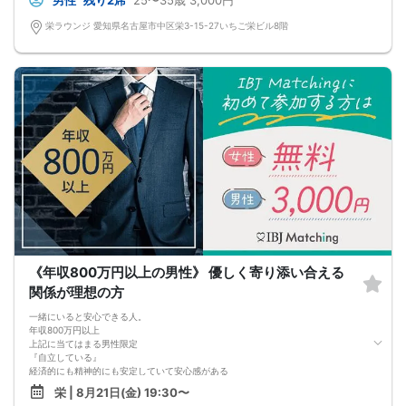
男性
残り2席
25〜35歳
3,000円
栄ラウンジ 愛知県名古屋市中区栄3-15-27いちご栄ビル8階
《年収800万円以上の男性》 優しく寄り添い合える
関係が理想の方
一緒にいると安心できる人。
年収800万円以上
上記に当てはまる男性限定
『自立している』
経済的にも精神的にも安定していて安心感がある
『優しく寄り添える』
栄 | 8月21日(金) 19:30〜
言葉遣いや口調が穏やかで安心感がある人がいい