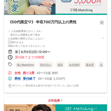
《50代限定♡》 年収700万円以上の男性
＼ 人生経験豊富だからこそ♪／
穏やかな雰囲気を持つ男女
人生経験が豊富な方はこんな人！
①穏やかな人
情熱を持って生きてきたからこそ、
経験豊富で今は落ち着いた大人の余裕がある
栄 | 8月9日(日) 12:00〜
②身だしなみに気を使っている
受付終了まで15時間
おしゃれで大人の魅力を感じる
年齢が近いからこそ、
昔人気だった雑誌やテレビ番組など、
IBJ Matching
50代向け
個室
女性無料
愛知県
栄
共通の話題がたくさん見つかる♡
女性
残り2席
49〜59歳
無料
男性
受付終了
49〜59歳
3,000円
栄ラウンジ 愛知県名古屋市中区栄3-15-27いちご栄ビル8階
女性急募！