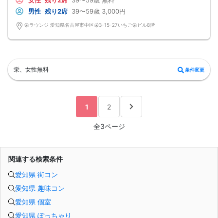
女性
残り2席
39〜59歳
無料
ポジティブ思考で明るい言葉をくれたり＆hellip＆＆
『この人とならずっと一緒に居たいな』
男性
残り2席
39〜59歳
3,000円
心からそう思えるお相手を見つけませんか？
栄ラウンジ 愛知県名古屋市中区栄3-15-27いちご栄ビル8階
栄、女性無料
条件変更
1
2
全3ページ
関連する検索条件
愛知県 街コン
愛知県 趣味コン
愛知県 個室
愛知県 ぽっちゃり