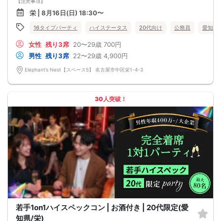
【注意事項】
■当日の持ち物
栄 | 8月16日(日) 18:30〜
・公的身分証明書 ※ご提示いただけない方はご参加いただけません
■留意事項
16タイプパーティ
ハイステータス
20代向け
公務員
愛知県
・最善を尽くしておりますが、やむを得ない事情（ご予約者様の当日キャンセル
等）によりイベント中止になる可能性もございます。
女性
残り3席
20〜29歳
700円
交通費等の補償は致しかねますのであらかじめご了承ください。
・当日は時間に余裕をもってお越しください。10分以上の遅刻はご参加をお断り
男性
残り3席
22〜29歳
4,900円
する場合がございます。
【その他】
Elephant’s Nest【スペース5】 名古屋市中区栄1-4-3
■最小催行人数
男女5対5
■中止判断タイミング
パーティ開始2時間前まで
30人突破！
■飲食
アルコール/ソフトドリンク付き
若手1on1ハイスペックコン | お酒付き | 20代限定(愛
知県/栄)