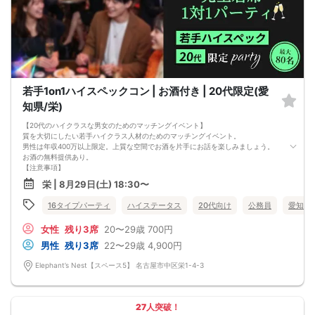
若手1on1ハイスペックコン | お酒付き | 20代限定(愛
知県/栄)
【20代のハイクラスな男女のためのマッチングイベント】
質を大切にしたい若手ハイクラス人材のためのマッチングイベント。
男性は年収400万以上限定。上質な空間でお酒を片手にお話を楽しみましょう。
お酒の無料提供あり。
【注意事項】
■当日の持ち物
栄 | 8月29日(土) 18:30〜
・公的身分証明書 ※ご提示いただけない方はご参加いただけません
■留意事項
16タイプパーティ
ハイステータス
20代向け
公務員
愛知県
・最善を尽くしておりますが、やむを得ない事情（ご予約者様の当日キャンセル
等）によりイベント中止になる可能性もございます。
女性
残り3席
20〜29歳
700円
交通費等の補償は致しかねますのであらかじめご了承ください。
・当日は時間に余裕をもってお越しください。10分以上の遅刻はご参加をお断り
男性
残り3席
22〜29歳
4,900円
する場合がございます。
【その他】
Elephant’s Nest【スペース5】 名古屋市中区栄1-4-3
■最小催行人数
男女5対5
■中止判断タイミング
パーティ開始2時間前まで
27人突破！