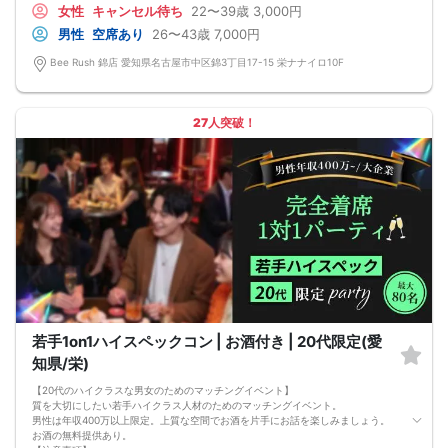
女性
キャンセル待ち
22〜39歳
3,000円
【東海エリア最大級】200名限定 × 栄駅徒歩1分の特別な恋活パーティー
ハイステータス男性が集結：上場企業、医師、公務員の方々が多数参加。
男性
空席あり
26〜43歳
7,000円
ビュッフェ＆フリードリンク付き！スタイリッシュなダーツバーで食事も会話も
楽しめます。
Bee Rush 錦店 愛知県名古屋市中区錦3丁目17-15 栄ナナイロ10F
自由に楽しめる半立食スタイルで、気になる方にアプローチしやすい設計です。
１人参加が4割以上?!
「友達と参加したいけどなかなか都合が合わない…」という方もご安心ください。
実は全体の【4割以上】は１人参加です♡
27人突破！
初めて参加される方も安心してご参加ください。
【注意！】
男性参加者は、上場企業、医師、薬剤師、士業、大卒公務員、かつ年収500万円以
上のハイステータスの方限定です。
受付時に、必ず名刺、保険証等で会社名、職業の確認をさせて頂きます。
※個人事業主や自営業の方の参加はお断りさせていただいております。
若手1on1ハイスペックコン | お酒付き | 20代限定(愛
知県/栄)
【20代のハイクラスな男女のためのマッチングイベント】
質を大切にしたい若手ハイクラス人材のためのマッチングイベント。
男性は年収400万以上限定。上質な空間でお酒を片手にお話を楽しみましょう。
お酒の無料提供あり。