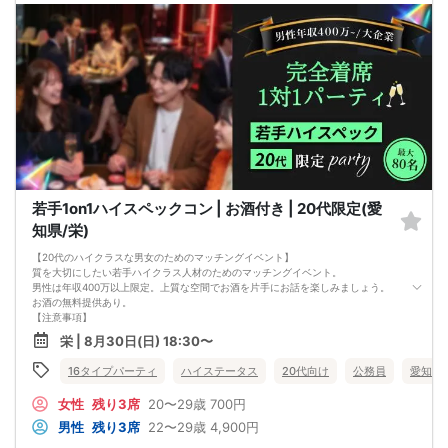
■飲食
アルコール/ソフトドリンク付き
若手1on1ハイスペックコン | お酒付き | 20代限定(愛
知県/栄)
【20代のハイクラスな男女のためのマッチングイベント】
質を大切にしたい若手ハイクラス人材のためのマッチングイベント。
男性は年収400万以上限定。上質な空間でお酒を片手にお話を楽しみましょう。
お酒の無料提供あり。
【注意事項】
■当日の持ち物
栄 | 8月30日(日) 18:30〜
・公的身分証明書 ※ご提示いただけない方はご参加いただけません
■留意事項
16タイプパーティ
ハイステータス
20代向け
公務員
愛知県
・最善を尽くしておりますが、やむを得ない事情（ご予約者様の当日キャンセル
等）によりイベント中止になる可能性もございます。
女性
残り3席
20〜29歳
700円
交通費等の補償は致しかねますのであらかじめご了承ください。
・当日は時間に余裕をもってお越しください。10分以上の遅刻はご参加をお断り
男性
残り3席
22〜29歳
4,900円
する場合がございます。