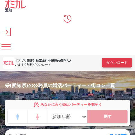
メインコンテンツへスキップ
愛知
【アプリ限定】
検索条件や履歴の保存も♪
ダウンロード
いますぐ無料ダウンロード
栄(愛知県)の公務員の婚活パーティー・街コン一覧
あなたに合う婚活パーティーを探そう
探す