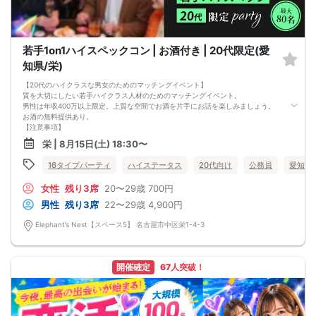
若手1on1ハイスペックコン | お酒付き | 20代限定(愛
知県/栄)
【20代のハイクラスな男女のためのマッチングイベント】
質を大切にしたい若手ハイクラス人材のためのマッチングイベント。
男性は年収400万以上限定。上質な空間でお酒を片手にお話を楽しみましょう。
お酒の無料提供あり。
【注意事項】
■当日の持ち物
栄 | 8月15日(土) 18:30〜
・公的身分証明書 ※ご提示いただけない方はご参加いただけません
■留意事項
16タイプパーティ
ハイステータス
20代向け
公務員
愛知県
・最善を尽くしておりますが、やむを得ない事情（ご予約者様の当日キャンセル
等）によりイベント中止になる可能性もございます。
女性
残り3席
20〜29歳
700円
交通費等の補償は致しかねますのであらかじめご了承ください。
・当日は時間に余裕をもってお越しください。10分以上の遅刻はご参加をお断り
男性
残り3席
22〜29歳
4,900円
する場合がございます。
【その他】
Elephant’s Nest【スペース5】 名古屋市中区栄1-4-3
■最小催行人数
男女5対5
■中止判断タイミング
パーティ開始2時間前まで
開催確定
67人突破！
■飲食
アルコール/ソフトドリンク付き