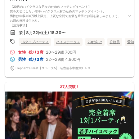
【20代のハイクラスな男女のためのマッチングイベント】
質を大切にしたい若手ハイクラス人材のためのマッチングイベント。
男性は年収400万以上限定。上質な空間でお酒を片手にお話を楽しみましょう。
お酒の無料提供あり。
【注意事項】
■当日の持ち物
栄 | 8月22日(土) 18:30〜
・公的身分証明書 ※ご提示いただけない方はご参加いただけません
■留意事項
16タイプパーティ
ハイステータス
20代向け
公務員
愛知県
・最善を尽くしておりますが、やむを得ない事情（ご予約者様の当日キャンセル
等）によりイベント中止になる可能性もございます。
女性
残り3席
20〜29歳
700円
交通費等の補償は致しかねますのであらかじめご了承ください。
・当日は時間に余裕をもってお越しください。10分以上の遅刻はご参加をお断り
男性
残り3席
22〜29歳
4,900円
する場合がございます。
【その他】
Elephant’s Nest【スペース5】 名古屋市中区栄1-4-3
■最小催行人数
男女5対5
■中止判断タイミング
パーティ開始2時間前まで
27人突破！
■飲食
アルコール/ソフトドリンク付き