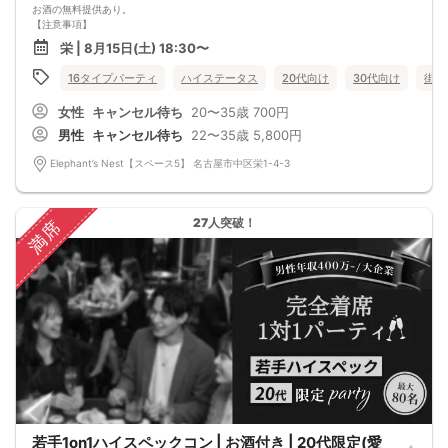
お酒の無料提供あり。
【注意事項】
■当日の持ち物
栄 | 8月15日(土) 18:30〜
・公的身分証明書 ※ご提示いただけない方はご参加いただけません
■留意事項
16タイプパーティ
ハイステータス
20代向け
30代向け
街コ
・最善を尽くしておりますが、やむを得ない事情（ご予約者様の当日キャンセル
等）によりイベント中止になる可能性もございます。
女性
キャンセル待ち
20〜35歳
700円
交通費等の補償は致しかねますのであらかじめご了承ください。
・当日は時間に余裕をもってお越しください。10分以上の遅刻はご参加をお断り
男性
キャンセル待ち
22〜35歳
5,800円
する場合がございます。
【その他】
Elephant’s Nest【スペース5】 名古屋市中区栄1-4-3
■最小催行人数
男女5対5
■中止判断タイミング
パーティ開始2時間前まで
27人突破！
満席
■飲食
アルコール/ソフトドリンク付き
軽食あり
若手1on1ハイスペックコン | お酒付き | 20代限定(愛