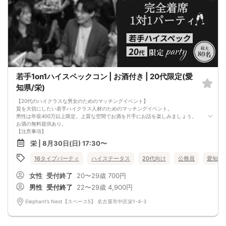
若手1on1ハイスペックコン | お酒付き | 20代限定(愛
知県/栄)
【20代のハイクラスな男女のためのマッチングイベント】
質を大切にしたい若手ハイクラス人材のためのマッチングイベント。
男性は年収400万以上限定。上質な空間でお酒を片手にお話を楽しみましょう。
お酒の無料提供あり。
【注意事項】
■当日の持ち物
栄 | 8月30日(日) 17:30〜
・公的身分証明書 ※ご提示いただけない方はご参加いただけません
■留意事項
16タイプパーティ
ハイステータス
20代向け
公務員
愛知県
・最善を尽くしておりますが、やむを得ない事情（ご予約者様の当日キャンセル
等）によりイベント中止になる可能性もございます。
女性
受付終了
20〜29歳
700円
交通費等の補償は致しかねますのであらかじめご了承ください。
・当日は時間に余裕をもってお越しください。10分以上の遅刻はご参加をお断り
男性
受付終了
22〜29歳
4,900円
する場合がございます。
【その他】
Elephant’s Nest【スペース5】 名古屋市中区栄1-4-3
■最小催行人数
男女5対5
■中止判断タイミング