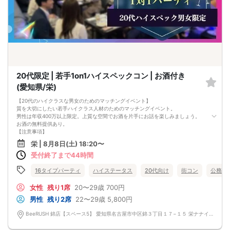
20代限定 | 若手1on1ハイスペックコン | お酒付き
(愛知県/栄)
【20代のハイクラスな男女のためのマッチングイベント】
質を大切にしたい若手ハイクラス人材のためのマッチングイベント。
男性は年収400万以上限定。上質な空間でお酒を片手にお話を楽しみましょう。
お酒の無料提供あり。
【注意事項】
■当日の持ち物
栄 | 8月8日(土) 18:20〜
・公的身分証明書 ※ご提示いただけない方はご参加いただけません
受付終了まで44時間
■留意事項
・最善を尽くしておりますが、やむを得ない事情（ご予約者様の当日キャンセル
等）によりイベント中止になる可能性もございます。
16タイプパーティ
ハイステータス
20代向け
街コン
公務員
交通費等の補償は致しかねますのであらかじめご了承ください。
・当日は時間に余裕をもってお越しください。10分以上の遅刻はご参加をお断り
女性
残り1席
20〜29歳
700円
する場合がございます。
男性
残り2席
22〜29歳
5,800円
【その他】
■最小催行人数
BeeRUSH 錦店【スペース5】 愛知県名古屋市中区錦３丁目１７−１５ 栄ナナイロ 10F
男女10対10
■中止判断タイミング