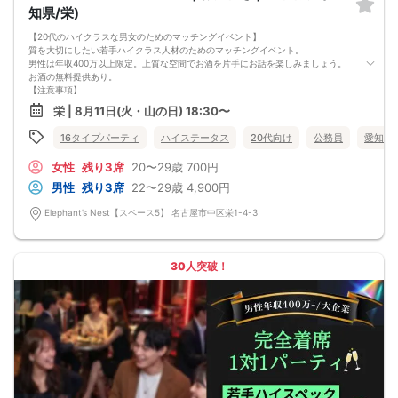
知県/栄)
【20代のハイクラスな男女のためのマッチングイベント】
質を大切にしたい若手ハイクラス人材のためのマッチングイベント。
男性は年収400万以上限定。上質な空間でお酒を片手にお話を楽しみましょう。
お酒の無料提供あり。
【注意事項】
■当日の持ち物
栄 | 8月11日(火・山の日) 18:30〜
・公的身分証明書 ※ご提示いただけない方はご参加いただけません
■留意事項
16タイプパーティ
ハイステータス
20代向け
公務員
愛知県
・最善を尽くしておりますが、やむを得ない事情（ご予約者様の当日キャンセル
等）によりイベント中止になる可能性もございます。
女性
残り3席
20〜29歳
700円
交通費等の補償は致しかねますのであらかじめご了承ください。
・当日は時間に余裕をもってお越しください。10分以上の遅刻はご参加をお断り
男性
残り3席
22〜29歳
4,900円
する場合がございます。
【その他】
Elephant’s Nest【スペース5】 名古屋市中区栄1-4-3
■最小催行人数
男女5対5
■中止判断タイミング
パーティ開始2時間前まで
30人突破！
■飲食
アルコール/ソフトドリンク付き