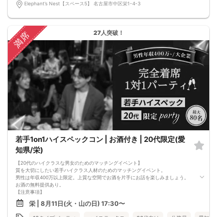
【その他】
Elephant’s Nest【スペース5】 名古屋市中区栄1-4-3
■最小催行人数
男女5対5
■中止判断タイミング
パーティ開始2時間前まで
27人突破！
満席
■飲食
アルコール/ソフトドリンク付き
若手1on1ハイスペックコン | お酒付き | 20代限定(愛
知県/栄)
【20代のハイクラスな男女のためのマッチングイベント】
質を大切にしたい若手ハイクラス人材のためのマッチングイベント。
男性は年収400万以上限定。上質な空間でお酒を片手にお話を楽しみましょう。
お酒の無料提供あり。
【注意事項】
■当日の持ち物
栄 | 8月11日(火・山の日) 17:30〜
・公的身分証明書 ※ご提示いただけない方はご参加いただけません
■留意事項