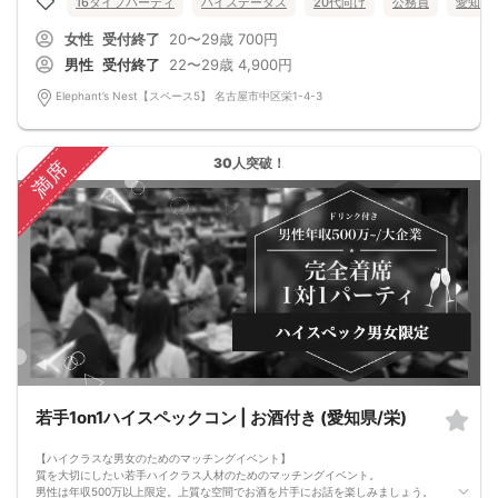
16タイプパーティ
ハイステータス
20代向け
公務員
愛知県
・最善を尽くしておりますが、やむを得ない事情（ご予約者様の当日キャンセル
等）によりイベント中止になる可能性もございます。
女性
受付終了
20〜29歳
700円
交通費等の補償は致しかねますのであらかじめご了承ください。
・当日は時間に余裕をもってお越しください。10分以上の遅刻はご参加をお断り
男性
受付終了
22〜29歳
4,900円
する場合がございます。
【その他】
Elephant’s Nest【スペース5】 名古屋市中区栄1-4-3
■最小催行人数
男女5対5
■中止判断タイミング
パーティ開始2時間前まで
30人突破！
満席
■飲食
アルコール/ソフトドリンク付き
若手1on1ハイスペックコン | お酒付き (愛知県/栄)
【ハイクラスな男女のためのマッチングイベント】
質を大切にしたい若手ハイクラス人材のためのマッチングイベント。
男性は年収500万以上限定。上質な空間でお酒を片手にお話を楽しみましょう。