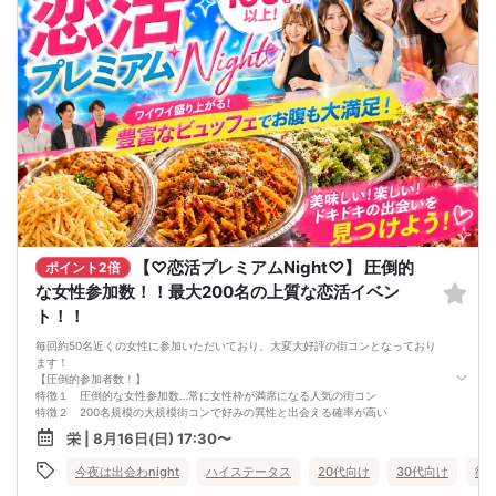
【♡恋活プレミアムNight♡】 圧倒的
ポイント2倍
な女性参加数！！最大200名の上質な恋活イベン
ト！！
毎回約50名近くの女性に参加いただいており、大変大好評の街コンとなっており
ます！
【圧倒的参加者数！】
特徴１ 圧倒的な女性参加数…常に女性枠が満席になる人気の街コン
特徴２ 200名規模の大規模街コンで好みの異性と出会える確率が高い
特徴３ おひとり様大歓迎の街コン。4割がお一人参加です。
栄 | 8月16日(日) 17:30〜
特徴４ 安定的な男女比。男性が多すぎるというようなことがなく、平均で男性
52％女性48％
今夜は出会わnight
ハイステータス
20代向け
30代向け
街
特徴５ ハイステータス男性限定
特徴６ 女性からの圧倒的支持（常に満枠です）