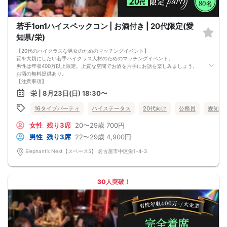
若手1on1ハイスペックコン | お酒付き | 20代限定(愛
知県/栄)
【20代のハイクラスな男女のためのマッチングイベント】
質を大切にしたい若手ハイクラス人材のためのマッチングイベント。
男性は年収400万以上限定。上質な空間でお酒を片手にお話を楽しみましょう。
お酒の無料提供あり。
【注意事項】
■当日の持ち物
栄 | 8月23日(日) 18:30〜
・公的身分証明書 ※ご提示いただけない方はご参加いただけません
■留意事項
16タイプパーティ
ハイステータス
20代向け
公務員
愛知県
・最善を尽くしておりますが、やむを得ない事情（ご予約者様の当日キャンセル
等）によりイベント中止になる可能性もございます。
女性
残り3席
20〜29歳
700円
交通費等の補償は致しかねますのであらかじめご了承ください。
・当日は時間に余裕をもってお越しください。10分以上の遅刻はご参加をお断り
男性
残り3席
22〜29歳
4,900円
する場合がございます。
【その他】
Elephant’s Nest【スペース5】 名古屋市中区栄1-4-3
■最小催行人数
男女5対5
■中止判断タイミング
パーティ開始2時間前まで
30人突破！
■飲食
アルコール/ソフトドリンク付き