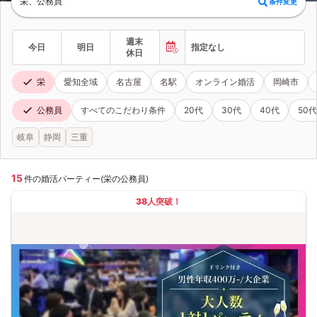
栄、公務員
条件変更
週末
今日
明日
指定なし
休日
栄
愛知全域
名古屋
名駅
オンライン婚活
岡崎市
公務員
すべてのこだわり条件
20代
30代
40代
50代
岐阜
静岡
三重
15
件の婚活パーティー(栄の公務員)
38人突破！