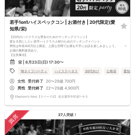
若手1on1ハイスペックコン | お酒付き | 20代限定(愛
知県/栄)
【20代のハイクラスな男女のためのマッチングイベント】
質を大切にしたい若手ハイクラス人材のためのマッチングイベント。
男性は年収400万以上限定。上質な空間でお酒を片手にお話を楽しみましょう。
お酒の無料提供あり。
【注意事項】
■当日の持ち物
栄 | 8月23日(日) 17:30〜
・公的身分証明書 ※ご提示いただけない方はご参加いただけません
■留意事項
16タイプパーティ
ハイステータス
20代向け
公務員
愛知県
・最善を尽くしておりますが、やむを得ない事情（ご予約者様の当日キャンセル
等）によりイベント中止になる可能性もございます。
女性
受付終了
20〜29歳
700円
交通費等の補償は致しかねますのであらかじめご了承ください。
・当日は時間に余裕をもってお越しください。10分以上の遅刻はご参加をお断り
男性
受付終了
22〜29歳
4,900円
する場合がございます。
【その他】
Elephant’s Nest【スペース5】 名古屋市中区栄1-4-3
■最小催行人数
男女5対5
■中止判断タイミング
パーティ開始2時間前まで
27人突破！
満席
■飲食
アルコール/ソフトドリンク付き