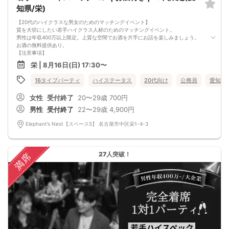
知県/栄)
【20代のハイクラスな男女のためのマッチングイベント】
質を大切にしたい若手ハイクラス人材のためのマッチングイベント。
男性は年収400万以上限定。上質な空間でお酒を片手にお話を楽しみましょう。
お酒の無料提供あり。
【注意事項】
■当日の持ち物
栄 | 8月16日(日) 17:30〜
・公的身分証明書 ※ご提示いただけない方はご参加いただけません
■留意事項
16タイプパーティ
ハイステータス
20代向け
公務員
愛知県
・最善を尽くしておりますが、やむを得ない事情（ご予約者様の当日キャンセル
等）によりイベント中止になる可能性もございます。
女性
受付終了
20〜29歳
700円
交通費等の補償は致しかねますのであらかじめご了承ください。
・当日は時間に余裕をもってお越しください。10分以上の遅刻はご参加をお断り
男性
受付終了
22〜29歳
4,900円
する場合がございます。
【その他】
Elephant’s Nest【スペース5】 名古屋市中区栄1-4-3
■最小催行人数
男女5対5
■中止判断タイミング
パーティ開始2時間前まで
27人突破！
満席
■飲食
アルコール/ソフトドリンク付き