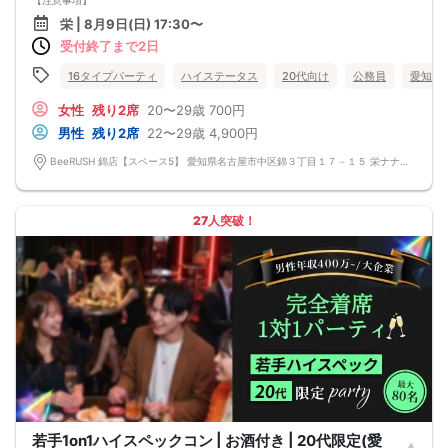
【注意事項】
■当日の持ち物
栄 | 8月9日(日) 17:30〜
・公的身分証明書 ※ご提示いただけない方はご参加いただけません
受付終了まで2日
■留意事項
・最善を尽くしておりますが、やむを得ない事情（ご予約者様の当日キャンセル
等）によりイベント中止になる可能性もございます。
16タイプパーティ
ハイステータス
20代向け
公務員
愛知県
交通費等の補償は致しかねますのであらかじめご了承ください。
・当日は時間に余裕をもってお越しください。10分以上の遅刻はご参加をお断り
女性
残り2席
20〜29歳
700円
する場合がございます。
男性
残り2席
22〜29歳
4,900円
【その他】
■最小催行人数
BeeRUSH 錦店【スペース5】 愛知県名古屋市中区錦３丁目１７－１５ 栄ナナイロ 10F
男女5対5
■中止判断タイミング
パーティ開始2時間前まで
■飲食
27人突破！
アルコール/ソフトドリンク付き
若手1on1ハイスペックコン | お酒付き | 20代限定(愛