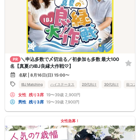
＼申込多数で〆切迫る／初参加も多数 最大100
PR
名【真夏のIBJ良縁大作戦♡】
名駅 | 8月16日(日) 15:00〜
IBJ Matching
ハイステータス
20代向け
30代向け
街コン
女性
残り3席
19〜39歳
2,900円
男性
残り3席
19〜39歳
7,900円
女性急募！