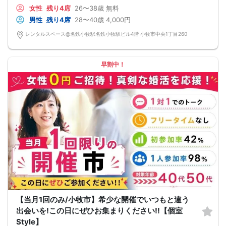
女性
残り4席
26〜38歳
無料
男性
残り4席
28〜40歳
4,000円
レンタルスペース@名鉄小牧駅名鉄小牧駅ビル4階 小牧市中央1丁目260
早割中！
【当月1回のみ/小牧市】希少な開催でいつもと違う
出会いを!この日にぜひお集まりください!!【個室
Style】