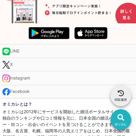
LINE
X
Instagram
Facebook
閲覧履歴
オミカレとは？
オミカレは2012年にサービスを開始した婚活ポータルサイトです。
独自のランキングや口コミ情報を元に、日本全国の婚活パーティ
ー・街コン・出会いのイベントを見つけることができます。東京、
絞り込む
大阪、名古屋、札幌、福岡等の人気エリアをはじめ、日本全国の最