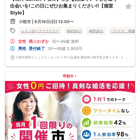
出会いを!この日にぜひお集まりください!!【個室
Style】
小牧市 | 8月16日(日) 13:00〜
レインボーファクトリー
30代向け
40代向け
バツイチ・再婚
女性
残りわずか
30〜49歳
無料
男性
受付終了
30〜49歳
5,900円
小牧市西部コミュニティセンター 2F小会議室 愛知県小牧市西之島５２８−１ 小牧市西部コミュニティセンター
早割中！