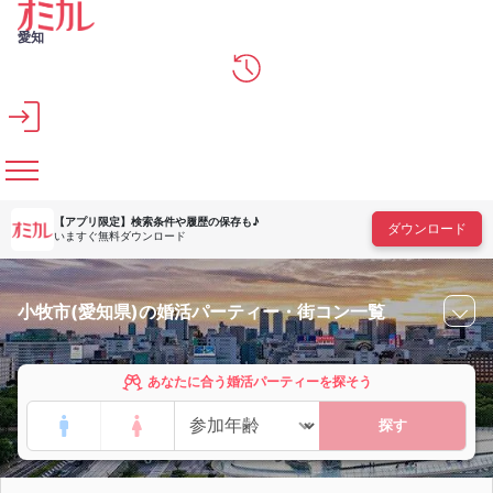
メインコンテンツへスキップ
愛知
【アプリ限定】
検索条件や履歴の保存も♪
ダウンロード
いますぐ無料ダウンロード
小牧市(愛知県)の婚活パーティー・街コン一覧
あなたに合う婚活パーティーを探そう
探す