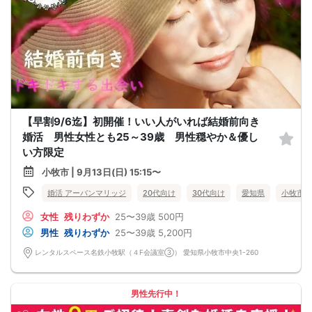
【早割9/6迄】初開催！いい人がいれば結婚前向き
婚活 男性女性とも25～39歳 男性穏やか＆優し
い方限定
小牧市 | 9月13日(日) 15:15〜
婚活 アーバンマリッジ
20代向け
30代向け
愛知県
小牧市
女性
残りわずか
25〜39歳
500円
男性
残りわずか
25〜39歳
5,200円
レンタルスペース名鉄小牧駅（４F会議室③） 愛知県小牧市中央1-260
男性先行中！