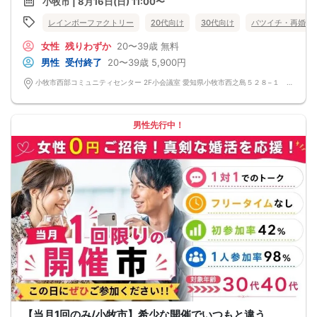
小牧市 | 8月16日(日) 11:00〜
レインボーファクトリー
20代向け
30代向け
バツイチ・再婚
女性
残りわずか
20〜39歳
無料
男性
受付終了
20〜39歳
5,900円
小牧市西部コミュニティセンター 2F小会議室 愛知県小牧市西之島５２８−１ 小牧市西部コミュニティセンター
男性先行中！
【当月1回のみ/小牧市】希少な開催でいつもと違う