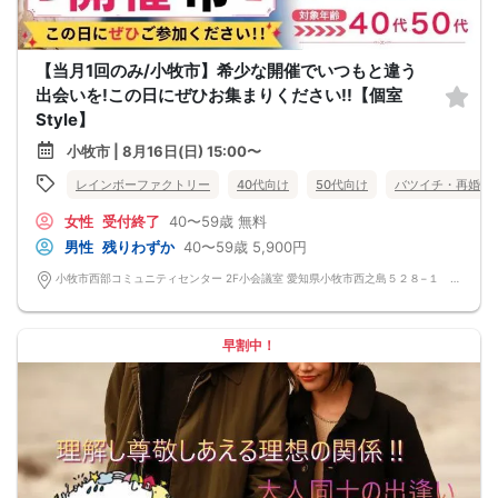
【当月1回のみ/小牧市】希少な開催でいつもと違う
出会いを!この日にぜひお集まりください!!【個室
Style】
小牧市 | 8月16日(日) 15:00〜
レインボーファクトリー
40代向け
50代向け
バツイチ・再婚
女性
受付終了
40〜59歳
無料
男性
残りわずか
40〜59歳
5,900円
小牧市西部コミュニティセンター 2F小会議室 愛知県小牧市西之島５２８−１ 小牧市西部コミュニティセンター
早割中！