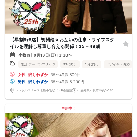
【早割9/6迄】初開催☆お互いの仕事・ライフスタ
イルを理解し尊重し合える関係！35～49歳
小牧市 | 9月13日(日) 13:30〜
婚活 アーバンマリッジ
30代向け
40代向け
バツイチ・再婚
女性
残りわずか
35〜49歳
500円
男性
残りわずか
35〜49歳
5,200円
レンタルスペース名鉄小牧駅（４F会議室③） 愛知県小牧市中央1-260
早割中！