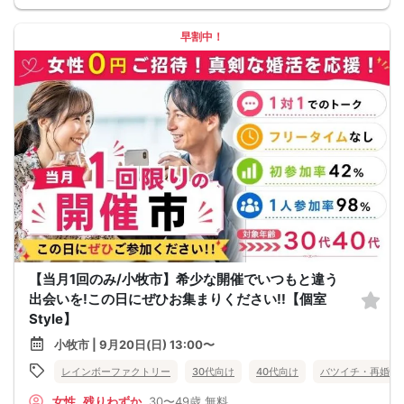
早割中！
【当月1回のみ/小牧市】希少な開催でいつもと違う
出会いを!この日にぜひお集まりください!!【個室
Style】
小牧市 | 9月20日(日) 13:00〜
レインボーファクトリー
30代向け
40代向け
バツイチ・再婚
女性
残りわずか
30〜49歳
無料