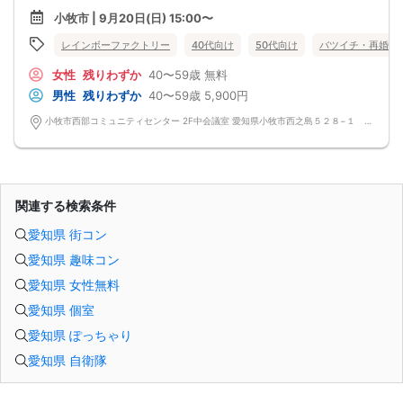
小牧市 | 9月20日(日) 15:00〜
レインボーファクトリー
40代向け
50代向け
バツイチ・再婚
女性
残りわずか
40〜59歳
無料
男性
残りわずか
40〜59歳
5,900円
小牧市西部コミュニティセンター 2F中会議室 愛知県小牧市西之島５２８−１ 小牧市西部コミュニティセンター
関連する検索条件
愛知県 街コン
愛知県 趣味コン
愛知県 女性無料
愛知県 個室
愛知県 ぽっちゃり
愛知県 自衛隊