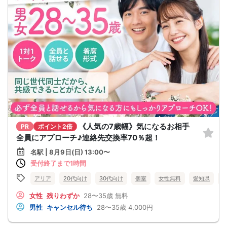
《人気の7歳幅》気になるお相手
PR
ポイント2倍
全員にアプローチ♪連絡先交換率70％超！
名駅 | 8月9日(日) 13:00〜
受付終了まで1時間
アリア
20代向け
30代向け
個室
女性無料
愛知県
女性
残りわずか
28〜35歳
無料
男性
キャンセル待ち
28〜35歳
4,000円