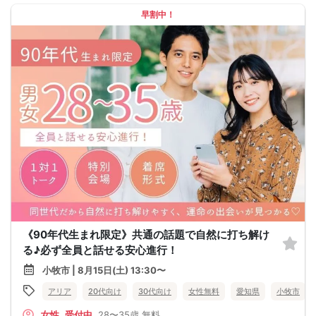
早割中！
《90年代生まれ限定》共通の話題で自然に打ち解け
る♪必ず全員と話せる安心進行！
小牧市 | 8月15日(土) 13:30〜
アリア
20代向け
30代向け
女性無料
愛知県
小牧市
女性
受付中
28〜35歳
無料