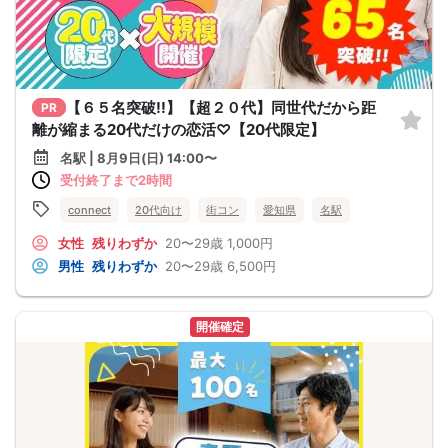
【６５名突破!!】【超２０代】同世代だから距
PR
離が縮まる20代だけの恋活♡【20代限定】
名駅 | 8月9日(日) 14:00〜
受付終了まで2時間
connect
20代向け
街コン
愛知県
名駅
女性
残りわずか
20〜29歳
1,000円
男性
残りわずか
20〜29歳
6,500円
開催確定