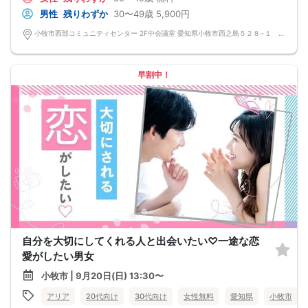
男性
残りわずか
30〜49歳
5,900円
小牧市西部コミュニティセンター 2F中会議室 愛知県小牧市西之島５２８−１ 小牧市西部コミュニティセンター
早割中！
自分を大切にしてくれる人と出会いたい♡一途な恋
愛がしたい男女
小牧市 | 9月20日(日) 13:30〜
アリア
20代向け
30代向け
女性無料
愛知県
小牧市