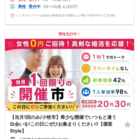
男性
受付中
28〜35歳
4,000円
レンタルスペース@名鉄小牧駅名鉄小牧駅ビル4階 小牧市中央1丁目260
男性先行中！
【当月1回のみ/小牧市】希少な開催でいつもと違う
出会いを!この日にぜひお集まりください!!【個室
Style】