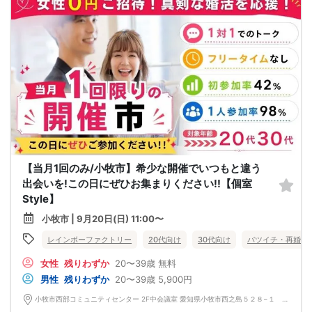
【当月1回のみ/小牧市】希少な開催でいつもと違う
出会いを!この日にぜひお集まりください!!【個室
Style】
小牧市 | 9月20日(日) 11:00〜
レインボーファクトリー
20代向け
30代向け
バツイチ・再婚
女性
残りわずか
20〜39歳
無料
男性
残りわずか
20〜39歳
5,900円
小牧市西部コミュニティセンター 2F中会議室 愛知県小牧市西之島５２８−１ 小牧市西部コミュニティセンター