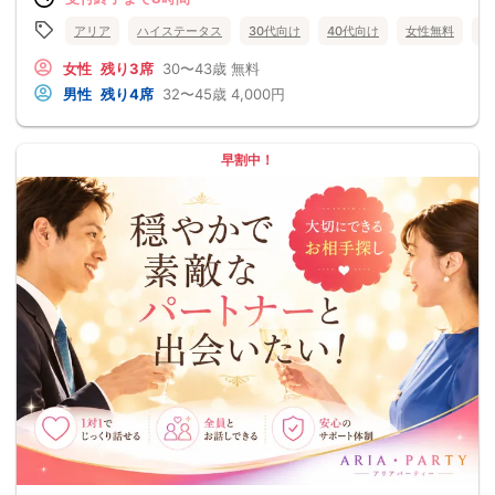
アリア
ハイステータス
30代向け
40代向け
女性無料
愛
女性
残り3席
30〜43歳
無料
男性
残り4席
32〜45歳
4,000円
早割中！