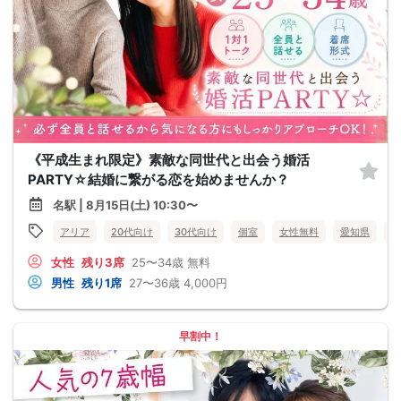
《平成生まれ限定》素敵な同世代と出会う婚活
PARTY☆結婚に繋がる恋を始めませんか？
名駅 | 8月15日(土) 10:30〜
アリア
20代向け
30代向け
個室
女性無料
愛知県
名
女性
残り3席
25〜34歳
無料
男性
残り1席
27〜36歳
4,000円
早割中！