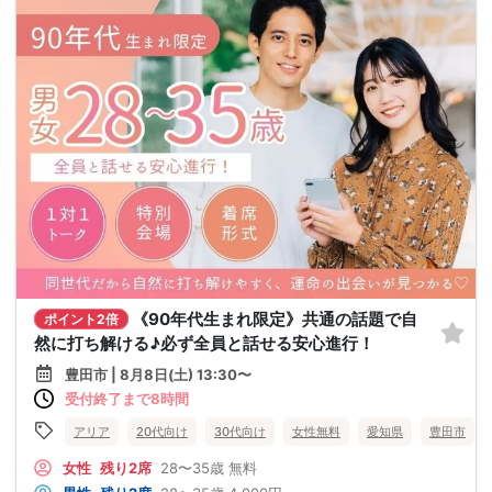
《90年代生まれ限定》共通の話題で自
ポイント2倍
然に打ち解ける♪必ず全員と話せる安心進行！
豊田市 | 8月8日(土) 13:30〜
受付終了まで8時間
アリア
20代向け
30代向け
女性無料
愛知県
豊田市
女性
残り2席
28〜35歳
無料