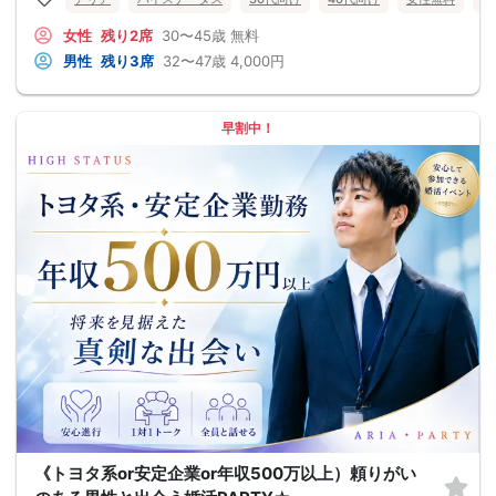
女性
残り2席
30〜45歳
無料
男性
残り3席
32〜47歳
4,000円
早割中！
《トヨタ系or安定企業or年収500万以上）頼りがい