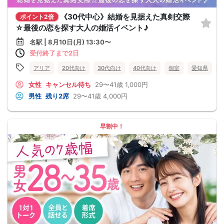
《30代中心》結婚を見据えた真剣交際
ポイント2倍
☆最後の恋を探す大人の婚活イベント♪
名駅 | 8月10日(月) 13:30〜
受付終了まで2日
アリア
20代向け
30代向け
40代向け
個室
愛知県
女性
キャンセル待ち
29〜41歳
1,000円
男性
残り2席
29〜41歳
4,000円
早割中！