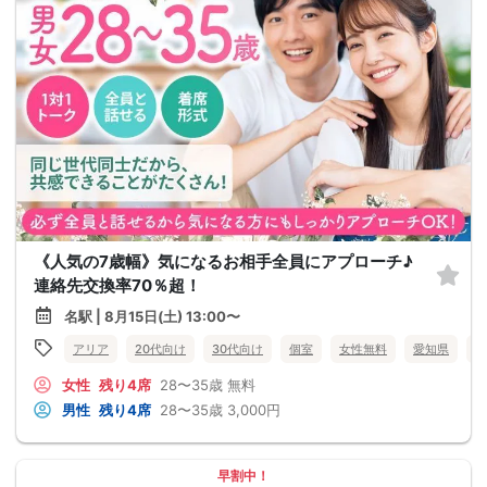
《人気の7歳幅》気になるお相手全員にアプローチ♪
連絡先交換率70％超！
名駅 | 8月15日(土) 13:00〜
アリア
20代向け
30代向け
個室
女性無料
愛知県
名
女性
残り4席
28〜35歳
無料
男性
残り4席
28〜35歳
3,000円
早割中！