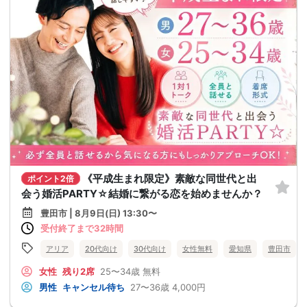
《平成生まれ限定》素敵な同世代と出
ポイント2倍
会う婚活PARTY☆結婚に繋がる恋を始めませんか？
豊田市 | 8月9日(日) 13:30〜
受付終了まで32時間
アリア
20代向け
30代向け
女性無料
愛知県
豊田市
女性
残り2席
25〜34歳
無料
男性
キャンセル待ち
27〜36歳
4,000円