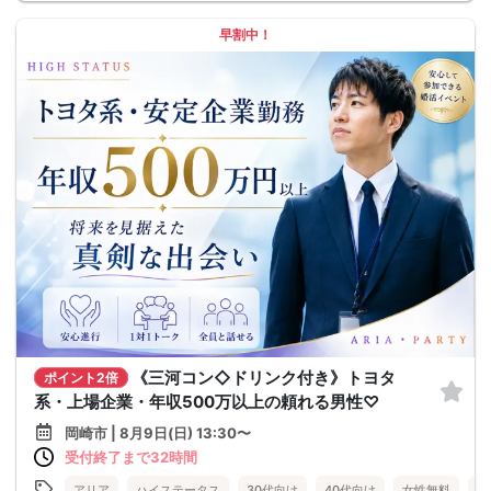
早割中！
《三河コン◇ドリンク付き》トヨタ
ポイント2倍
系・上場企業・年収500万以上の頼れる男性♡
岡崎市 | 8月9日(日) 13:30〜
受付終了まで32時間
アリア
ハイステータス
30代向け
40代向け
女性無料
公