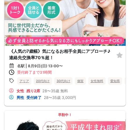
《人気の7歳幅》気になるお相手全員にアプローチ♪
連絡先交換率70％超！
名駅 | 8月9日(日) 13:00〜
受付終了まで31時間
アリア
20代向け
30代向け
個室
女性無料
愛知県
名
女性
残り2席
28〜35歳
無料
男性
受付終了
28〜35歳
3,000円
早割中！