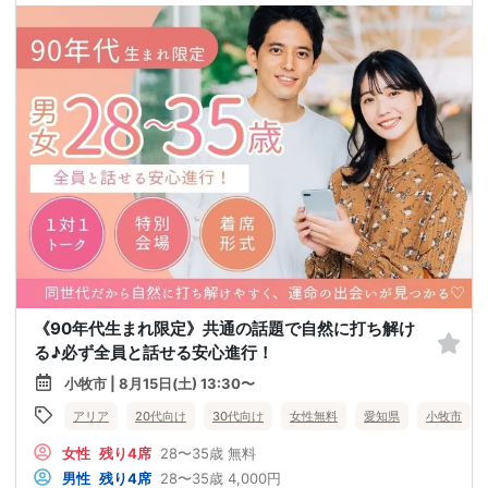
《90年代生まれ限定》共通の話題で自然に打ち解け
る♪必ず全員と話せる安心進行！
小牧市 | 8月15日(土) 13:30〜
アリア
20代向け
30代向け
女性無料
愛知県
小牧市
女性
残り4席
28〜35歳
無料
男性
残り4席
28〜35歳
4,000円