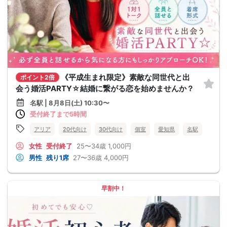
《平成生まれ限定》素敵な同世代と出
ポイント2倍
会う婚活PARTY☆結婚に繋がる恋を始めませんか？
名駅 | 8月8日(土) 10:30〜
受付終了まで5時間
アリア
20代向け
30代向け
個室
愛知県
名駅
女性
受付終了
25〜34歳
1,000円
男性
残り1席
27〜36歳
4,000円
早割中！