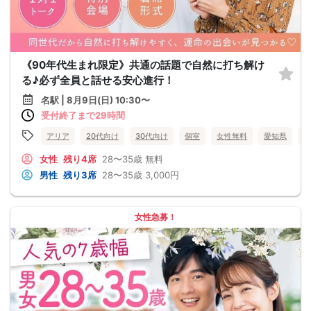
《90年代生まれ限定》共通の話題で自然に打ち解け
る♪必ず全員と話せる安心進行！
名駅 | 8月9日(日) 10:30〜
受付終了まで29時間
アリア
20代向け
30代向け
個室
女性無料
愛知県
名
女性
残り4席
28〜35歳
無料
男性
残り3席
28〜35歳
3,000円
女性急募！