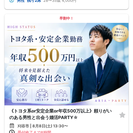
男性
残り2席
28〜35歳
4,000円
早割中！
《トヨタ系or安定企業or年収500万以上》頼りがい
のある男性と出会う婚活PARTY☆
刈谷市 | 8月8日(土) 13:30〜
受付終了まで8時間