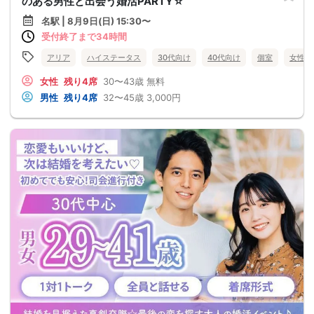
のある男性と出会う婚活PARTY☆
名駅 | 8月9日(日) 15:30〜
受付終了まで34時間
アリア
ハイステータス
30代向け
40代向け
個室
女性無
女性
残り4席
30〜43歳
無料
男性
残り4席
32〜45歳
3,000円