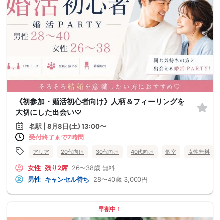
《初参加・婚活初心者向け》人柄＆フィーリングを
大切にした出会い♡
名駅 | 8月8日(土) 13:00〜
受付終了まで7時間
アリア
20代向け
30代向け
40代向け
個室
女性無料
女性
残り2席
26〜38歳
無料
男性
キャンセル待ち
28〜40歳
3,000円
早割中！