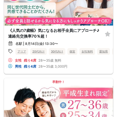
《人気の7歳幅》気になるお相手全員にアプローチ♪
連絡先交換率70％超！
名駅 | 8月14日(金) 13:30〜
アリア
20代向け
30代向け
個室
女性無料
愛知県
名
女性
残り4席
28〜35歳
無料
男性
残り4席
28〜35歳
3,000円
早割中！