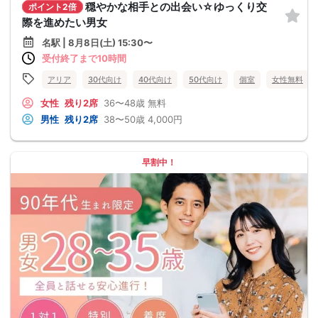
穏やかな相手との出会い☆ゆっくり交
ポイント2倍
際を進めたい男女
名駅 | 8月8日(土) 15:30〜
受付終了まで10時間
アリア
30代向け
40代向け
50代向け
個室
女性無料
女性
残り2席
36〜48歳
無料
男性
残り2席
38〜50歳
4,000円
早割中！