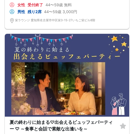
‥‥‥‥‥‥‥‥‥‥‥‥‥‥‥‥‥‥‥‥
女性
受付終了
44〜59歳
無料
見た目も経済力も魅力が満載の男性と
出会えるかも＆hellip＆＆
男性
残り2席
44〜59歳
3,000円
プラチナ・プレミアム会員or
写真審査に合格した魅力的な女性
栄ラウンジ 愛知県名古屋市中区栄3-15-27いちご栄ビル8階
夏の終わりに始まる♡出会えるビュッフェパーティ
ー ♡ ～食事と会話で素敵な出逢いを～