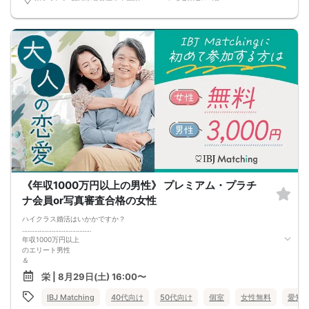
《年収1000万円以上の男性》 プレミアム・プラチ
ナ会員or写真審査合格の女性
ハイクラス婚活はいかかですか？
‥‥‥‥‥‥‥‥‥‥‥‥‥‥‥‥‥‥‥‥
年収1000万円以上
のエリート男性
＆
紳士的な性格の男性
栄 | 8月29日(土) 16:00〜
✓ 穏やかで余裕がある・おおらか
✓ 先回りした気配りができる・優しい
IBJ Matching
40代向け
50代向け
個室
女性無料
愛知
✓ レディファーストで大切にしてくれる