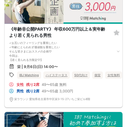
《年齢非公開PARTY》 年収600万円以上＆実年齢
より若く見られる男性
✓お互いのフィーリングを重視したい
✓年齢にとらわれず価値観を重視したい
そんな皆さまにおススメの企画♡
今回は、
【若く見られる方限定♡】
◆スタイルがいい
栄 | 9月6日(日) 14:00〜
◆清潔感に気を付けている
◆肌がきれい、いつも笑顔で明るい性格 etc
IBJ Matching
ハイステータス
50代向け
個室
女性無料
年齢を知ることができるのは「マッチングしたお相手」のみ！
～ 先入観0で出会える特別な体験を♡ ～
女性
残り2席
49〜65歳
無料
男性
残り2席
49〜65歳
3,000円
栄ラウンジ 愛知県名古屋市中区栄3-15-27いちご栄ビル8階