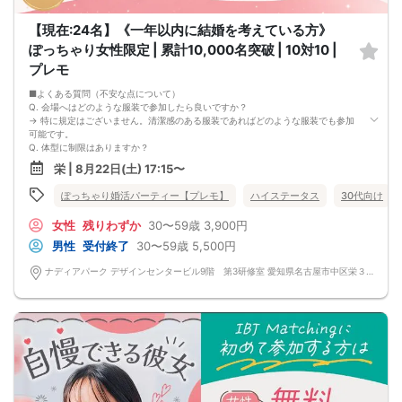
【現在:24名】《一年以内に結婚を考えている方》
ぽっちゃり女性限定 | 累計10,000名突破 | 10対10 |
プレモ
■よくある質問（不安な点について）
Q. 会場へはどのような服装で参加したら良いですか？
→ 特に規定はございません。清潔感のある服装であればどのような服装でも参加
可能です。
Q. 体型に制限はありますか？
→体重制限などの規定はございません。
栄 | 8月22日(土) 17:15〜
女性の方は「ぽっちゃりという自覚」がある独身の方であれば、
どなたでもご参加いただけます。
ぽっちゃり婚活パーティー【プレモ】
ハイステータス
30代向け
Q. 再婚希望やシングルマザーでも参加できますか？
→ はい、ご参加いただけます。
女性
残りわずか
30〜59歳
3,900円
Q. どんなパーティーですか？
→ 大規模ならではの自然な出会いが魅力で、駅近の豪華会場にてゆったり交流を
男性
受付終了
30〜59歳
5,500円
お楽しみいただけます。
高身長男性のご参加も毎回多数いらっしゃいますので、理想の出会いを探したい
ナディアパーク デザインセンタービル9階 第3研修室 愛知県名古屋市中区栄３丁目１８−１ ナディアパーク デザインセンタービル 9F
方にもおすすめです。
Q. 悪天候の場合はどうなりますか？
→大雨等でも基本的に開催となります。交通機関の遅れなども想定されますので
早めにご到着されることをお勧めいたします。
Q. 外国人でも参加できますか？
→ 参加実績があります。
Q. どのような人が参加しているのですか？
→ 男性は公務員・医師・警察官・自衛隊員・消防士など様々な職種の方がご参加
されています。