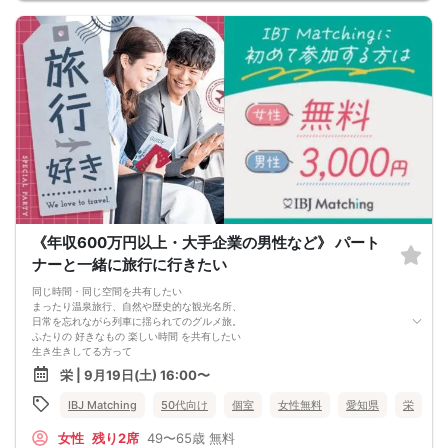
《年収600万円以上・大手企業の男性など》 パート
ナーと一緒に旅行に行きたい
同じ時間・同じ空間を共有したい
まったり温泉旅行、自然や歴史的な観光名所、
日常を忘れながら列車に揺られてのグルメ旅。
ふたりの 好きなもの 楽しい時間 を共有したい
生き生きしてる方って
魅力があって尊敬できる方が多いですよね
栄 | 9月19日(土) 16:00〜
大 人 の 同 世 代 婚 活
生涯のパートナー を見つけたい皆様必見です
IBJ Matching
50代向け
個室
女性無料
愛知県
栄
女性
残り2席
49〜65歳
無料