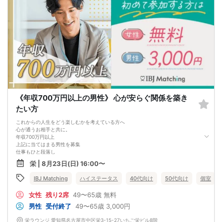
《年収700万円以上の男性》 心が安らぐ関係を築き
たい方
これからの人生をどう楽しむかを考えている方へ
心が通うお相手と共に。
年収700万円以上
上記に当てはまる男性を募集
仕事もひと段落し
自分の時間を楽しめるようになった今
栄 | 8月23日(日) 16:00〜
誰かと語らう時間があれば
もっと 楽しいかもしれない
IBJ Matching
ハイステータス
40代向け
50代向け
個室
ただの恋愛ではなく
尊重し、支え合える関係を築きたい方へ
女性
残り2席
49〜65歳
無料
新しい出逢いが
これからの人生を温かくするかもしれません
男性
受付終了
49〜65歳
3,000円
栄ラウンジ 愛知県名古屋市中区栄3-15-27いちご栄ビル8階