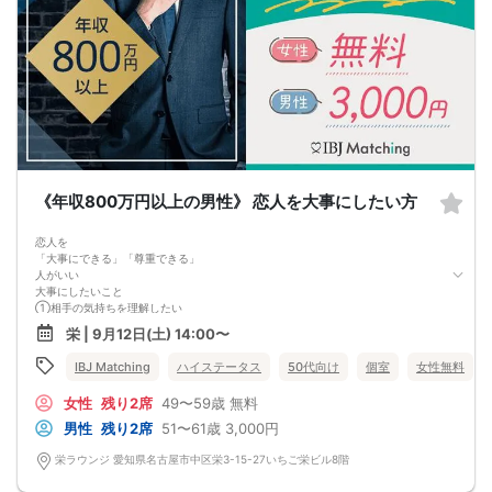
《年収800万円以上の男性》 恋人を大事にしたい方
恋人を
「大事にできる」「尊重できる」
人がいい
大事にしたいこと
①相手の気持ちを理解したい
違いを認め合える2人になりたい
栄 | 9月12日(土) 14:00〜
②気持ちを素直に言葉にできる
「ありがとう」「ごめんね」「お疲れ様」
IBJ Matching
ハイステータス
50代向け
個室
女性無料
③どんな時も誠実さを忘れない
小さな約束や時間を守ってくれる
女性
残り2席
49〜59歳
無料
内面の自分磨きを続けるお相手なら
その美しさは外見にも表れてくる♡
男性
残り2席
51〜61歳
3,000円
これからの人生を隣で歩むお相手との出会いがここに​​​​​​
栄ラウンジ 愛知県名古屋市中区栄3-15-27いちご栄ビル8階