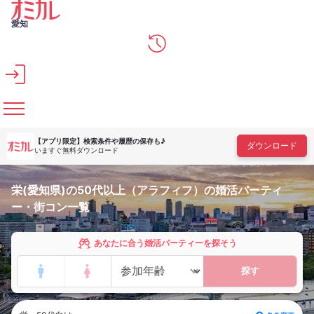
メインコンテンツへスキップ
愛知
【アプリ限定】
検索条件や履歴の保存も♪
ダウンロード
いますぐ無料ダウンロード
栄(愛知県)の50代以上（アラフィフ）の婚活パーティ
ー・街コン一覧
あなたに合う婚活パーティーを探そう
探す