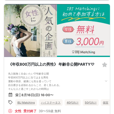
《年収800万円以上の男性》 年齢非公開PARTY♡
先入観無く出会いたい♡年齢非公開
年収800万円以上に当てはまる男性
運動や美容、健康にも気を遣っていて
自分磨きを頑張れるからこそ、若く見られる。
そんな人と過ごすこれからの時間は
もっと豊かなものになる予感＆hellip＆＆♡
栄 | 8月16日(日) 16:00〜
IBJ Matching
ハイステータス
40代向け
50代向け
個室
女性
受付終了
39〜59歳
無料