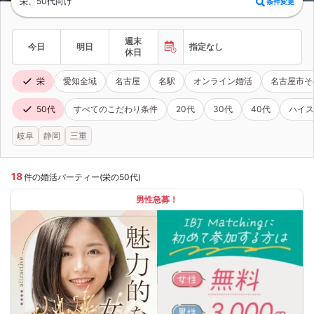
栄、50代向け
条件変更
週末
今日
明日
指定なし
休日
栄
愛知全域
名古屋
名駅
オンライン婚活
名古屋市そ
50代
すべてのこだわり条件
20代
30代
40代
ハイス
岐阜
静岡
三重
18
件の婚活パーティー(栄の50代)
男性急募！