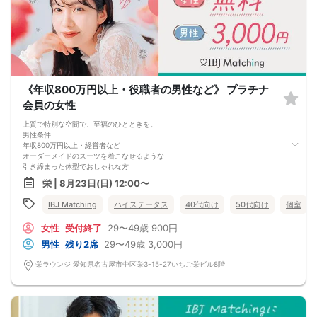
女性は事務職・保育士・看護師・休職中の方など多種他業種です。
プレモでは会ごとにテーマ設定を行っております。
マンガ・アニメ・ゲーム好きの方や、旅行・お料理・動物が好きな方、スポーツ
やウォーキングが好きな方まで、幅広い趣味の方向けのパーティーを企画してお
ります。
■留意事項
・最小遂行人数
男性：4名 女性：4名
・中止判断タイミング（災害等）
《年収800万円以上・役職者の男性など》 プラチナ
開催日時の3時間前まで
会員の女性
・キャンセルについて
キャンセルの場合は開催日前日の13:00までにオミカレ上でキャンセル手続きをお
上質で特別な空間で、至福のひとときを。
願い致します。
男性条件
それ以降のキャンセルは100%のキャンセル料金が発生致します。
年収800万円以上・経営者など
オーダーメイドのスーツを着こなせるような
引き締まった体型でおしゃれな方
女性条件
栄 | 8月23日(日) 12:00〜
多くの男性が素敵だと感じた
プレミアム・プラチナ会員
IBJ Matching
ハイステータス
40代向け
50代向け
個室
お互いに惹かれ合う出会いがここに
女性
受付終了
29〜49歳
900円
男性
残り2席
29〜49歳
3,000円
栄ラウンジ 愛知県名古屋市中区栄3-15-27いちご栄ビル8階