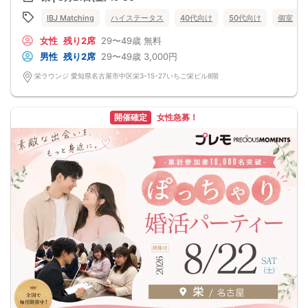
言葉遣いや口調が穏やかで安心感がある人がいい
将来を見据えて
IBJ Matching
ハイステータス
40代向け
50代向け
個室
お付き合いできるお相手と出会いませんか？
女性
残り2席
29〜49歳
無料
男性
残り2席
29〜49歳
3,000円
栄ラウンジ 愛知県名古屋市中区栄3-15-27いちご栄ビル8階
開催確定
女性急募！