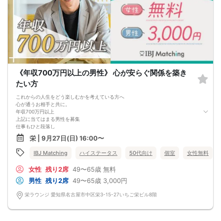
《年収700万円以上の男性》 心が安らぐ関係を築き
たい方
これからの人生をどう楽しむかを考えている方へ
心が通うお相手と共に。
年収700万円以上
上記に当てはまる男性を募集
仕事もひと段落し
自分の時間を楽しめるようになった今
栄 | 9月27日(日) 16:00〜
誰かと語らう時間があれば
もっと 楽しいかもしれない
IBJ Matching
ハイステータス
50代向け
個室
女性無料
ただの恋愛ではなく
尊重し、支え合える関係を築きたい方へ
女性
残り2席
49〜65歳
無料
新しい出逢いが
これからの人生を温かくするかもしれません
男性
残り2席
49〜65歳
3,000円
栄ラウンジ 愛知県名古屋市中区栄3-15-27いちご栄ビル8階