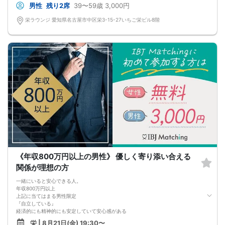
男性
残り2席
39〜59歳
3,000円
栄ラウンジ 愛知県名古屋市中区栄3-15-27いちご栄ビル8階
《年収800万円以上の男性》 優しく寄り添い合える
関係が理想の方
一緒にいると安心できる人。
年収800万円以上
上記に当てはまる男性限定
『自立している』
経済的にも精神的にも安定していて安心感がある
『優しく寄り添える』
栄 | 8月21日(金) 19:30〜