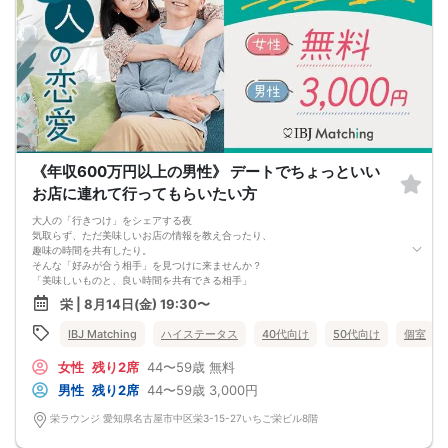
《年収600万円以上の男性》 デートでちょっといい
お店に連れて行ってもらいたい方
大人の「行きつけ」をシェアする夜
気取らず、ただ美味しいお店の情報を教え合ったり、
趣味の時間を共有したり。
そんな「好みが合う相手」を見つけに来ませんか？
「美味しいものと、良い時間を共有できる相手」
を探す、大人のためのパーティーです。
栄 | 8月14日(金) 19:30〜
IBJ Matching
ハイステータス
40代向け
50代向け
個室
女性
残り2席
44〜59歳
無料
男性
残り2席
44〜59歳
3,000円
栄ラウンジ 愛知県名古屋市中区栄3-15-27いちご栄ビル8階