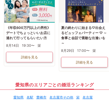
《年収600万円以上の男性》
夏の終わりに始まる♡出会え
デートでちょっといいお店に
るビュッフェパーティー ♡ ～
連れて行ってもらいたい方
食事と会話で素敵な出逢いを
～
8月14日
19:30〜
栄
8月29日
17:00〜
栄
詳細を見る
詳細を見る
愛知県のエリアごとの婚活ランキング
愛知県
名駅
豊橋市
名古屋市その他
栄
名古屋