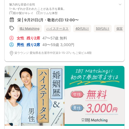
魅力的な容姿の女性
1~4いずれか言われたことがある方を募集。
①肌や髪がキレイ ②スリムな体型
③色気がある ④整った顔立ち
栄 | 9月21日(月・敬老の日) 12:00〜
思わず自慢したくなる
素敵な出会いがあなたを待っています！
IBJ Matching
ハイステータス
40代向け
50代向け
個室
女性
残り2席
47〜57歳
無料
男性
残り2席
49〜59歳
3,000円
栄ラウンジ 愛知県名古屋市中区栄3-15-27いちご栄ビル8階