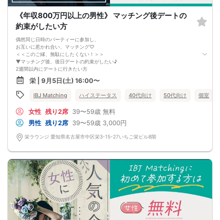
《年収800万円以上の男性》 マッチング後デートの
約束がしたい方
偶然同じ日時のパーティーに参加し、
お互いに惹かれ合い、マッチング♡
＜＜このご縁、無駄にしたくない！＞＞
▼マッチング後、後日デートの約束がしたい♪
2週間以内にデートに行きたい方
ちょっとフランクな場所に移動して、
栄 | 9月5日(土) 16:00〜
会場ではお話できなかったことを話したり♡
さらに、交際発展後もきっと幸せ
IBJ Matching
ハイステータス
40代向け
50代向け
個室
居心地が良い関係性を築きたい方
例えば、自分＜恋人想いで気遣いを大切にしたり
女性
残り2席
39〜59歳
無料
ポジティブ思考で明るい言葉をくれたり＆hellip＆＆
『この人とならずっと一緒に居たいな』
男性
残り2席
39〜59歳
3,000円
心からそう思えるお相手を見つけませんか？
栄ラウンジ 愛知県名古屋市中区栄3-15-27いちご栄ビル8階