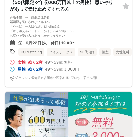
《50代限定♡年収600万円以上の男性》 思いやり
があって受け止めてくれる方
再婚希望 or 婚姻歴理解者
婚姻歴を気にされない皆様へ
「やっぱり一人は心細い＆hellip＆＆」
「寄り添えるパートナーがほしい＆hellip＆＆」
お互いを受け入れあって幸せになりたい
だからこそ守りたい約束♡
栄 | 9月22日(火・休日) 12:00〜
①思いやりをもって接する
②隠し事やうそをつかない
IBJ Matching
ハイステータス
50代向け
個室
女性無料
③相手の話をきちんと聞く
全てひっくるめて、受け止めてくれる。
女性
残り2席
49〜59歳
無料
この先の人生の新たなパートナーに出逢いたい。
男性
残り2席
49〜59歳
3,000円
栄ラウンジ 愛知県名古屋市中区栄3-15-27いちご栄ビル8階