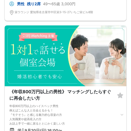
男性
残り2席
49〜65歳
3,000円
栄ラウンジ 愛知県名古屋市中区栄3-15-27いちご栄ビル8階
《年収800万円以上の男性》 マッチングしたらすぐ
に再会したい方
年収800万円以上のハイスペック男性
例えばこんな人と出会えるかも！
『モテそう』と感じる魅力的な容姿の方
人気職業や超高収入の方
お話上手で一緒に居るととにかく楽しい方
誠実で交際 その後のイメージが沸く方
栄 | 9月20日(日) 16:00〜