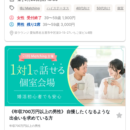
せっかく時間を遣って、参加するなら
いい人を見つけて、発展に繋げたい方必見！
IBJ Matching
ハイステータス
40代向け
50代向け
個室
さ・ら・にマッチングして終わり＆hellip＆＆じゃない！
近々再会するお約束ができる方限定
女性
受付終了
39〜59歳
1,900円
男性
残り2席
39〜59歳
3,000円
栄ラウンジ 愛知県名古屋市中区栄3-15-27いちご栄ビル8階
《年収700万円以上の男性》 自慢したくなるような
出会いを求めている方
年収700万円以上の男性