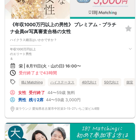
《年収1000万円以上の男性》 プレミアム・プラチ
ナ会員or写真審査合格の女性
ハイクラス婚活はいかかですか？
‥‥‥‥‥‥‥‥‥‥‥‥‥‥‥‥‥‥‥‥
年収1000万円以上
のエリート男性
＆
紳士的な性格の男性
栄 | 8月11日(火・山の日) 16:00〜
✓ 穏やかで余裕がある・おおらか
受付終了まで43時間
✓ 先回りした気配りができる・優しい
✓ レディファーストで大切にしてくれる
‥‥‥‥‥‥‥‥‥‥‥‥‥‥‥‥‥‥‥‥
IBJ Matching
ハイステータス
40代向け
50代向け
個室
見た目も経済力も魅力が満載の男性と
出会えるかも＆hellip＆＆
女性
受付終了
44〜59歳
無料
プラチナ・プレミアム会員or
男性
残り2席
44〜59歳
3,000円
写真審査に合格した魅力的な女性
栄ラウンジ 愛知県名古屋市中区栄3-15-27いちご栄ビル8階