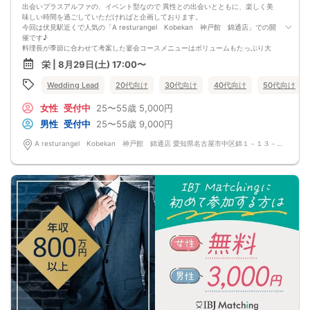
出会いプラスアルファの、イベント型なので 異性との出会いとともに、楽しく美
味しい時間を過ごしていただければと企画しております。
今回は伏見駅近くで人気の「A resturangel Kobekan 神戸館 錦通店」での開
催です♪
料理長が季節に合わせて考案した宴会コースメニューはボリュームもたっぷり大
満足♪アルコールドリンクありの飲み放題付きパーティーで、出会いを楽しみしょ
栄 | 8月29日(土) 17:00〜
う♡
ちょっと贅沢なビュッフェを食べながら、まったりと会話タイムをお楽しみいた
Wedding Lead
20代向け
30代向け
40代向け
50代向け
だければと思います。
ドレスコーズ：カジュアルスマート（清潔感のある服装、髪型でお願いします）
女性
受付中
25〜55歳
5,000円
最少催行人員 8対8
＊キャンセル料は３日前12時より100％発生します。
男性
受付中
25〜55歳
9,000円
A resturangel Kobekan 神戸館 錦通店 愛知県名古屋市中区錦１－１３－３６