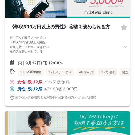
《年収600万円以上の男性》 容姿を褒められる方
魅力的なお相手との出会い
《年収600万円以上の男性》
責任を持って仕事に向き合い
継続的な努力をしている
《容姿を褒められる方》
栄 | 9月27日(日) 12:00〜
笑顔が素敵、肌/髪がキレイ、スタイルが良いなど
はじめましてから好印象洗練された出会いを栄ラウンジで
IBJ Matching
ハイステータス
40代向け
50代向け
個室
女性
残り2席
41〜51歳
無料
男性
残り2席
43〜53歳
3,000円
栄ラウンジ 愛知県名古屋市中区栄3-15-27いちご栄ビル8階