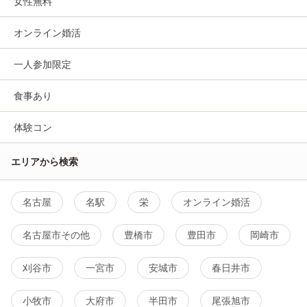
女性無料
オンライン婚活
一人参加限定
食事あり
体験コン
エリアから検索
名古屋
名駅
栄
オンライン婚活
名古屋市その他
豊橋市
豊田市
岡崎市
刈谷市
一宮市
安城市
春日井市
小牧市
大府市
半田市
尾張旭市