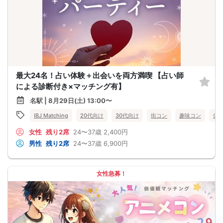
最大24名！占い体験＋出会いを両方満喫 【占い師
による診断付き×マッチング有】
名駅 | 8月29日(土) 13:00〜
IBJ Matching
20代向け
30代向け
街コン
趣味コン
体
女性
残り2席
24〜37歳
2,400円
男性
残り2席
24〜37歳
6,900円
女性急募！