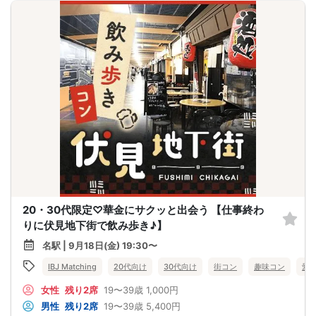
20・30代限定♡華金にサクッと出会う 【仕事終わ
りに伏見地下街で飲み歩き♪】
名駅 | 9月18日(金) 19:30〜
IBJ Matching
20代向け
30代向け
街コン
趣味コン
愛
女性
残り2席
19〜39歳
1,000円
男性
残り2席
19〜39歳
5,400円