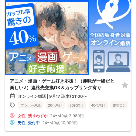
アニメ・漫画・ゲーム好き応援！（趣味が一緒だと
楽しい♪）連絡先交換OK＆カップリング有り
オンライン婚活 | 9月17日(木) 21:00〜
ブラボー沖縄
20代向け
30代向け
40代向け
趣味コン
女性
残りわずか
24〜49歳
2,980円
男性
受付中
24〜49歳
10,000円