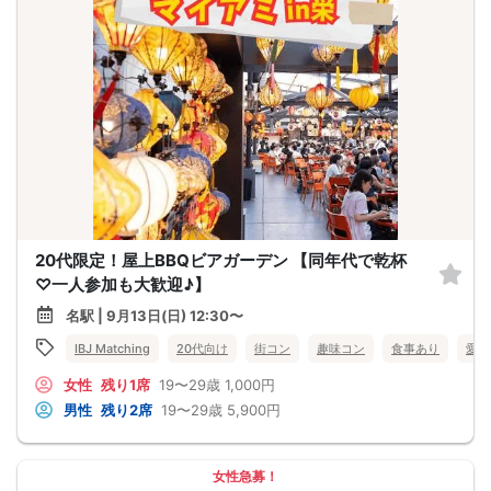
20代限定！屋上BBQビアガーデン 【同年代で乾杯
♡一人参加も大歓迎♪】
名駅 | 9月13日(日) 12:30〜
IBJ Matching
20代向け
街コン
趣味コン
食事あり
愛知
女性
残り1席
19〜29歳
1,000円
男性
残り2席
19〜29歳
5,900円
女性急募！