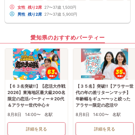
女性
残り2席
27〜37歳
1,500円
男性
残り2席
27〜37歳
5,900円
愛知県のおすすめパーティー
【６３名突破!!】【恋活大作戦
【３５名】突破!!【アラサー世
2026】東海地区最大級200名
代の年の差リターンマッチ】
限定の恋活パーティー☆20代
年齢幅をギュ〜〜ッと絞った
＆アラサー世代中心☆
アラサー限定の恋活♡
8月8日
14:00〜
名駅
8月8日
14:00〜
名駅
詳細を見る
詳細を見る