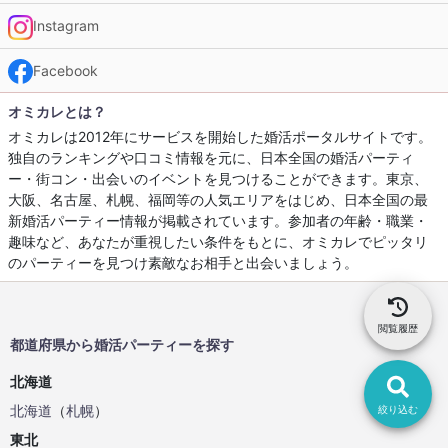
Instagram
Facebook
オミカレとは？
オミカレは2012年にサービスを開始した婚活ポータルサイトです。
独自のランキングや口コミ情報を元に、日本全国の婚活パーティ
ー・街コン・出会いのイベントを見つけることができます。東京、
大阪、名古屋、札幌、福岡等の人気エリアをはじめ、日本全国の最
新婚活パーティー情報が掲載されています。参加者の年齢・職業・
趣味など、あなたが重視したい条件をもとに、オミカレでピッタリ
のパーティーを見つけ素敵なお相手と出会いましょう。
閲覧履歴
都道府県から婚活パーティーを探す
北海道
北海道
（
札幌
）
絞り込む
東北