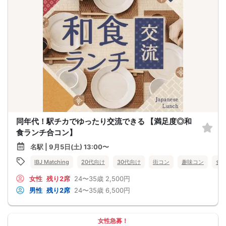
同年代！駅チカでゆったり交流できる 【満足度◎和
食ランチ合コン】
名駅 | 9月5日(土) 13:00〜
IBJ Matching
20代向け
30代向け
街コン
趣味コン
食
女性
残り2席
24〜35歳
2,500円
男性
残り2席
24〜35歳
6,500円
女性急募！