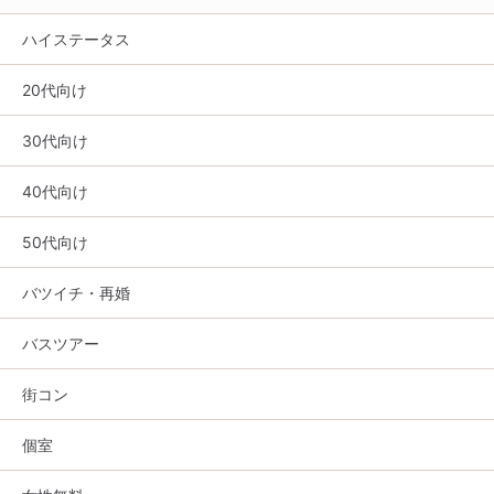
ハイステータス
20代向け
30代向け
40代向け
50代向け
バツイチ・再婚
バスツアー
街コン
個室