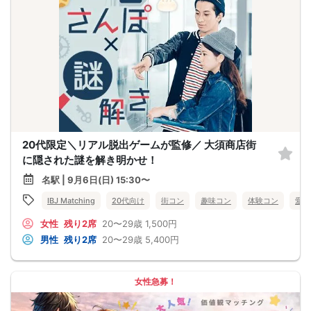
20代限定＼リアル脱出ゲームが監修／ 大須商店街
に隠された謎を解き明かせ！
名駅 | 9月6日(日) 15:30〜
IBJ Matching
20代向け
街コン
趣味コン
体験コン
愛知
女性
残り2席
20〜29歳
1,500円
男性
残り2席
20〜29歳
5,400円
女性急募！