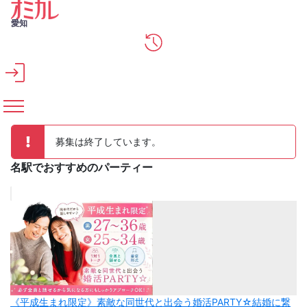
メインコンテンツへスキップ
愛知
募集は終了しています。
名駅でおすすめのパーティー
《平成生まれ限定》素敵な同世代と出会う婚活PARTY☆結婚に繋