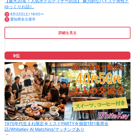
【最大20名！人気ホテルディナー恋活】 魅力的なハイステ男性と
ゆっくりお話し
8月22日(土) 18:00〜
愛知県名古屋市
詳細を見る
9位
1970年代生まれ限定☆ミスドPARTY☆個室1対1着席会
話/WhiteKey AI Matching/マッチングあり