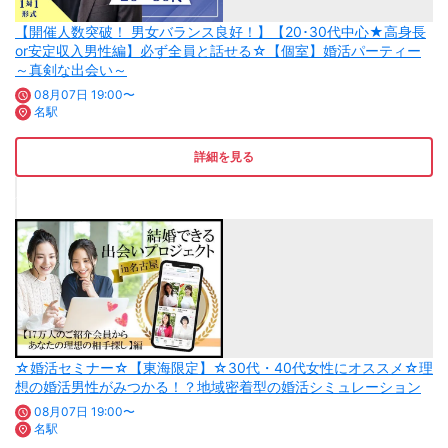
【開催人数突破！ 男女バランス良好！】【20･30代中心★高身長
or安定収入男性編】必ず全員と話せる☆【個室】婚活パーティー
～真剣な出会い～
08月07日 19:00〜
名駅
詳細を見る
☆婚活セミナー☆【東海限定】☆30代・40代女性にオススメ☆理
想の婚活男性がみつかる！？地域密着型の婚活シミュレーション
08月07日 19:00〜
名駅