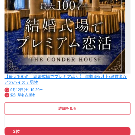
【最大100名！結婚式場でプレミア恋活】 年収4桁以上/経営者な
どのハイステ男性
9月12日(土) 19:20〜
愛知県名古屋市
詳細を見る
3位