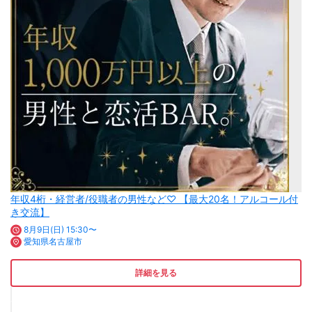
年収4桁・経営者/役職者の男性など♡ 【最大20名！アルコール付
き交流】
8月9日(日) 15:30〜
愛知県名古屋市
詳細を見る