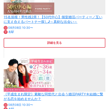
15名規模！男性残2席！【50代中心】個室婚活パーティー／互い
に支え合えるパートナー探し♪～真剣な出会い～
08月08日 10:30〜
名駅
詳細を見る
《平成生まれ限定》素敵な同世代と出会う婚活PARTY☆結婚に繋
がる恋を始めませんか？
08月08日 10:30〜
名駅