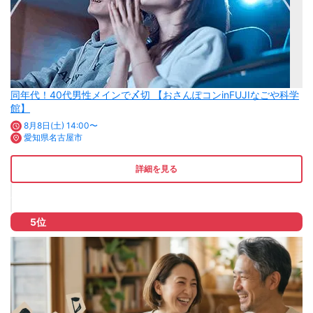
同年代！40代男性メインで〆切 【おさんぽコンinFUJIなごや科学
館】
8月8日(土) 14:00〜
愛知県名古屋市
詳細を見る
5位