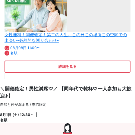
女性無料！開催確定！第二の人生。この日この場所この空間での
出会い-必然的な巡り合わせ-
08月08日 11:00〜
名駅
詳細を見る
＼開催確定！男性満席♡／ 【同年代で乾杯♡一人参加も大歓
迎♪】
自然と仲が深まる / 季節限定
8月1日 (土) 12:30 -
名駅