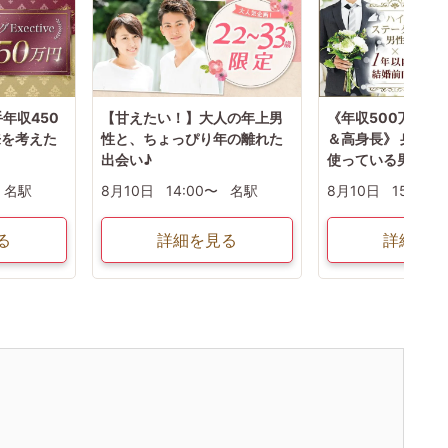
年収450
【甘えたい！】大人の年上男
《年収500万円以
来を考えた
性と、ちょっぴり年の離れた
＆高身長》 身だし
出会い♪
使っている男性
名駅
8月10日
14:00〜
名駅
8月10日
15:00〜
る
詳細を見る
詳細を見