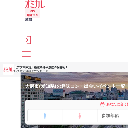
メインコンテンツへスキップ
愛知
【アプリ限定】
検索条件や履歴の保存も♪
いますぐ無料ダウンロード
大府市(愛知県)の趣味コン・出会いイベント一覧
あなたに合う