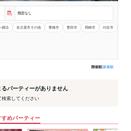
指定なし
ン婚活
名古屋市その他
豊橋市
豊田市
岡崎市
刈谷市
一宮
開催順
|
新着順
まるパーティーがありません
て検索してください
すすめパーティー