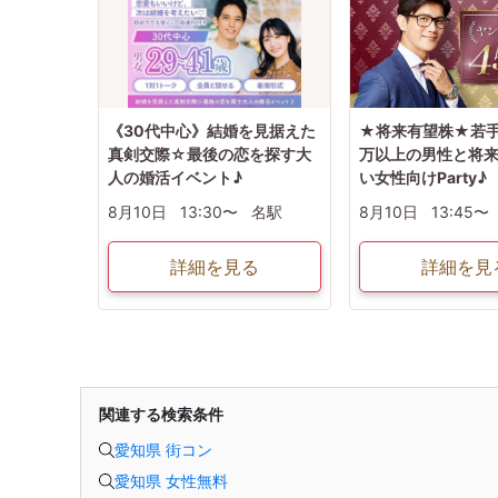
《30代中心》結婚を見据えた
★将来有望株★若手
真剣交際☆最後の恋を探す大
万以上の男性と将
人の婚活イベント♪
い女性向けParty♪
8月10日
13:30〜
名駅
8月10日
13:45〜
詳細を見る
詳細を見
関連する検索条件
愛知県 街コン
愛知県 女性無料