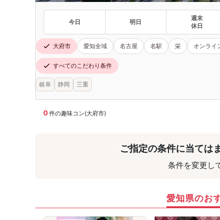
週末
今日
明日
休日
大府市
愛知全域
名古屋
名駅
栄
オンライ
すべてのこだわり条件
岐阜
静岡
三重
0
件の趣味コン(大府市)
ご指定の条件に当ては
条件を変更し
愛知県のお