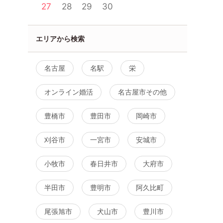
27
28
29
30
エリアから検索
上＆高学歴
【カップル率最大級！】理想
【年下女性と出会
名古屋
名駅
栄
なみに気を
の年齢幅だから共通話題が満
ら結婚へ。ステッ
載！
い甘酸っぱい出会
オンライン婚活
名古屋市その他
名駅
8月10日
15:30〜
名駅
8月10日
15:45〜
豊橋市
豊田市
岡崎市
る
詳細を見る
詳細を
刈谷市
一宮市
安城市
小牧市
春日井市
大府市
半田市
豊明市
阿久比町
尾張旭市
犬山市
豊川市