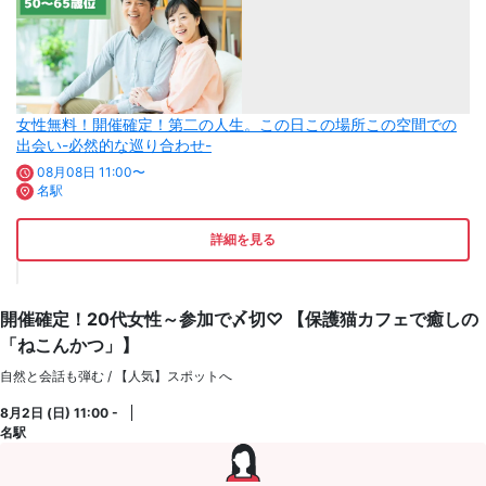
女性無料！開催確定！第二の人生。この日この場所この空間での
出会い-必然的な巡り合わせ-
08月08日 11:00〜
名駅
詳細を見る
開催確定！20代女性～参加で〆切♡ 【保護猫カフェで癒しの
「ねこんかつ」】
自然と会話も弾む / 【人気】スポットへ
8月2日 (日) 11:00 -
名駅