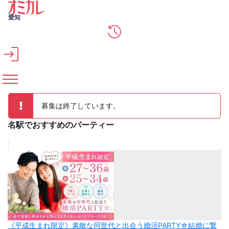
メインコンテンツへスキップ
愛知
募集は終了しています。
名駅でおすすめのパーティー
《平成生まれ限定》素敵な同世代と出会う婚活PARTY☆結婚に繋