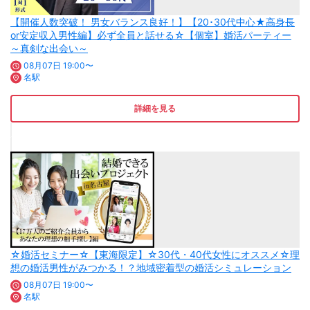
【開催人数突破！ 男女バランス良好！】【20･30代中心★高身長
or安定収入男性編】必ず全員と話せる☆【個室】婚活パーティー
～真剣な出会い～
08月07日 19:00〜
名駅
詳細を見る
☆婚活セミナー☆【東海限定】☆30代・40代女性にオススメ☆理
想の婚活男性がみつかる！？地域密着型の婚活シミュレーション
08月07日 19:00〜
名駅