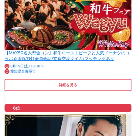
【MAX50名大型合コン】和牛ローストビーフと人気ドーナツのコ
ラボ☆着席1対1全員会話/立食交流タイム/マッチングあり
8月15日(土) 18:30〜
愛知県名古屋市
詳細を見る
6位