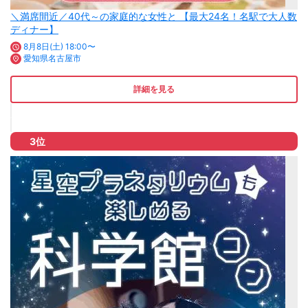
＼満席間近／40代～の家庭的な女性と 【最大24名！名駅で大人数
ディナー】
8月8日(土) 18:00〜
愛知県名古屋市
詳細を見る
3位