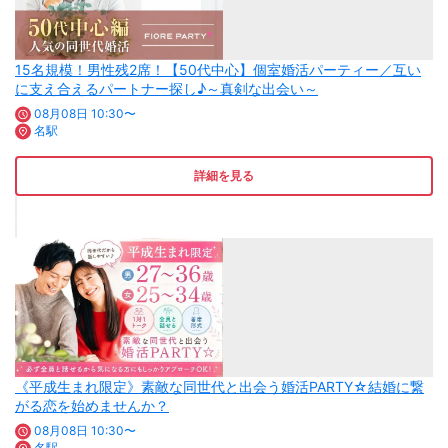
15名規模！男性残2席！【50代中心】個室婚活パーティー／互い
に支え合えるパートナー探し♪～真剣な出会い～
08月08日 10:30〜
名駅
詳細を見る
《平成生まれ限定》素敵な同世代と出会う婚活PARTY☆結婚に繋
がる恋を始めませんか？
08月08日 10:30〜
名駅