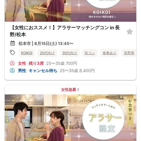
【女性におススメ！】アラサーマッチングコン in 長
野/松本
松本市 | 8月15日(土) 13:45〜
KOIKOI
20代向け
30代向け
街コン
食事あり
長野県
女性
残り3席
25〜35歳
700円
男性
キャンセル待ち
25〜35歳
8,400円
女性急募！