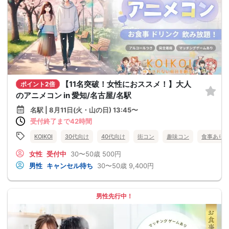
【11名突破！女性におススメ！】大人
ポイント2倍
のアニメコン in 愛知/名古屋/名駅
名駅 | 8月11日(火・山の日) 13:45〜
受付終了まで42時間
KOIKOI
30代向け
40代向け
街コン
趣味コン
食事あり
女性
受付中
30〜50歳
500円
男性
キャンセル待ち
30〜50歳
9,400円
男性先行中！