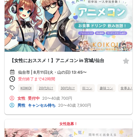
【女性におススメ！】アニメコン in 宮城/仙台
仙台市 | 8月11日(火・山の日) 13:45〜
受付終了まで42時間
KOIKOI
20代向け
30代向け
街コン
趣味コン
食事あり
女性
受付中
20〜40歳
700円
男性
キャンセル待ち
20〜40歳
7,900円
女性急募！