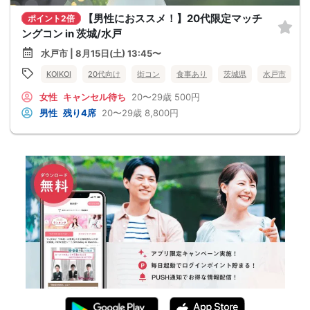
【男性におススメ！】20代限定マッチ
ポイント2倍
ングコン in 茨城/水戸
水戸市 | 8月15日(土) 13:45〜
KOIKOI
20代向け
街コン
食事あり
茨城県
水戸市
女性
キャンセル待ち
20〜29歳
500円
男性
残り4席
20〜29歳
8,800円