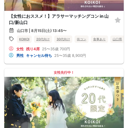
【女性におススメ！】アラサーマッチングコン in 山
口/新山口
山口市 | 8月15日(土) 13:45〜
KOIKOI
20代向け
30代向け
街コン
食事あり
山口県
女性
残り4席
25〜35歳
700円
男性
キャンセル待ち
25〜35歳
8,900円
女性先行中！