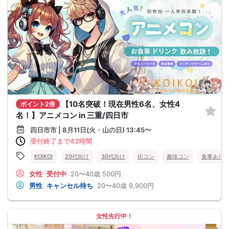
【10名突破！現在男性6名、女性4
ポイント2倍
名！】アニメコン in 三重/四日市
四日市市 | 8月11日(火・山の日) 13:45〜
受付終了まで42時間
KOIKOI
20代向け
30代向け
街コン
趣味コン
食事あり
女性
受付中
20〜40歳
500円
男性
キャンセル待ち
20〜40歳
9,900円
女性先行中！