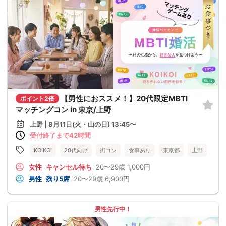
【男性におススメ！】20代限定MBTI
ポイント2倍
マッチングコン in 東京/上野
上野 | 8月11日(火・山の日) 13:45〜
受付終了まで42時間
KOIKOI
20代向け
街コン
食事あり
東京都
上野
女性
キャンセル待ち
20〜29歳
1,000円
男性
残り5席
20〜29歳
6,900円
男性先行中！