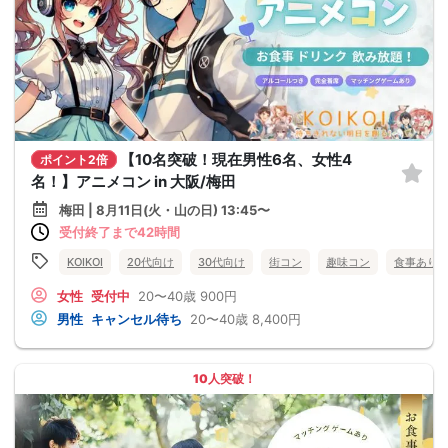
【10名突破！現在男性6名、女性4
ポイント2倍
名！】アニメコン in 大阪/梅田
梅田 | 8月11日(火・山の日) 13:45〜
受付終了まで42時間
KOIKOI
20代向け
30代向け
街コン
趣味コン
食事あり
女性
受付中
20〜40歳
900円
男性
キャンセル待ち
20〜40歳
8,400円
10人突破！