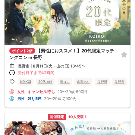
【男性におススメ！】20代限定マッチ
ポイント2倍
ングコン in 長野
長野市 | 8月11日(火・山の日) 13:45〜
受付終了まで42時間
KOIKOI
20代向け
街コン
食事あり
長野県
長野市
女性
キャンセル待ち
20〜29歳
500円
男性
残り5席
20〜29歳
7,900円
開催確定
10人突破！