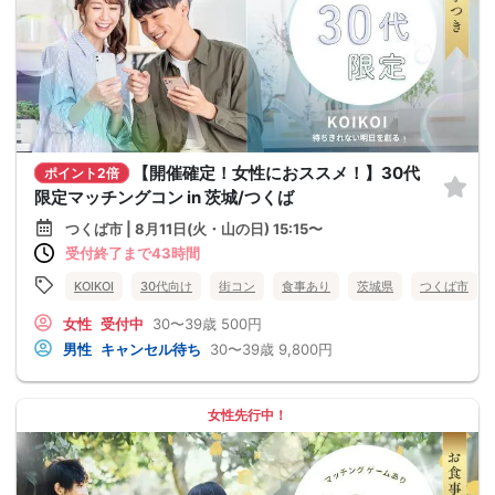
【開催確定！女性におススメ！】30代
ポイント2倍
限定マッチングコン in 茨城/つくば
つくば市 | 8月11日(火・山の日) 15:15〜
受付終了まで43時間
KOIKOI
30代向け
街コン
食事あり
茨城県
つくば市
女性
受付中
30〜39歳
500円
男性
キャンセル待ち
30〜39歳
9,800円
女性先行中！