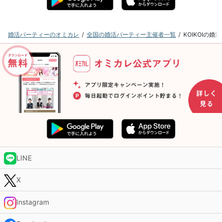
婚活パーティーのオミカレ
全国の婚活パーティー主催者一覧
KOIKOIの
LINE
X
Instagram