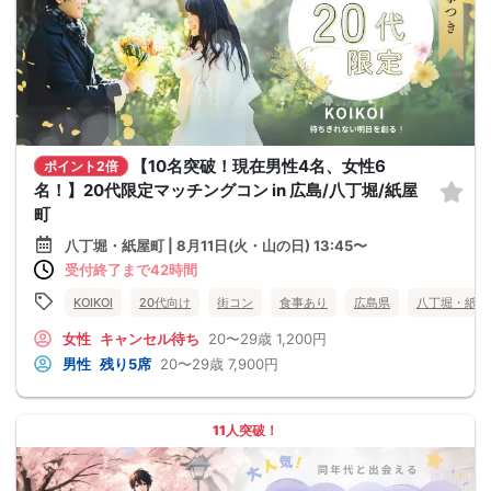
【10名突破！現在男性4名、女性6
ポイント2倍
名！】20代限定マッチングコン in 広島/八丁堀/紙屋
町
八丁堀・紙屋町 | 8月11日(火・山の日) 13:45〜
受付終了まで42時間
KOIKOI
20代向け
街コン
食事あり
広島県
八丁堀・紙屋
女性
キャンセル待ち
20〜29歳
1,200円
男性
残り5席
20〜29歳
7,900円
11人突破！