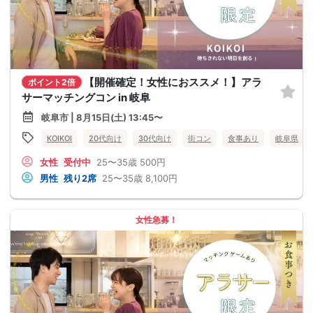
【開催確定！女性におススメ！】アラ
ポイント2倍
サーマッチングコン in 岐阜
岐阜市 | 8月15日(土) 13:45〜
KOIKOI
20代向け
30代向け
街コン
食事あり
岐阜県
女性
受付中
25〜35歳
500円
男性
残り2席
25〜35歳
8,100円
女性急募！