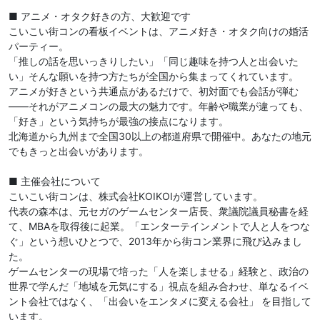
■ アニメ・オタク好きの方、大歓迎です
こいこい街コンの看板イベントは、アニメ好き・オタク向けの婚活
パーティー。
「推しの話を思いっきりしたい」「同じ趣味を持つ人と出会いた
い」そんな願いを持つ方たちが全国から集まってくれています。
アニメが好きという共通点があるだけで、初対面でも会話が弾む
——それがアニメコンの最大の魅力です。年齢や職業が違っても、
「好き」という気持ちが最強の接点になります。
北海道から九州まで全国30以上の都道府県で開催中。あなたの地元
でもきっと出会いがあります。
■ 主催会社について
こいこい街コンは、株式会社KOIKOIが運営しています。
代表の森本は、元セガのゲームセンター店長、衆議院議員秘書を経
て、MBAを取得後に起業。「エンターテインメントで人と人をつな
ぐ」という想いひとつで、2013年から街コン業界に飛び込みまし
た。
ゲームセンターの現場で培った「人を楽しませる」経験と、政治の
世界で学んだ「地域を元気にする」視点を組み合わせ、単なるイベ
ント会社ではなく、「出会いをエンタメに変える会社」 を目指して
います。