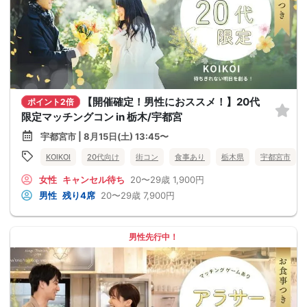
【開催確定！男性におススメ！】20代
ポイント2倍
限定マッチングコン in 栃木/宇都宮
宇都宮市 | 8月15日(土) 13:45〜
KOIKOI
20代向け
街コン
食事あり
栃木県
宇都宮市
女性
キャンセル待ち
20〜29歳
1,900円
男性
残り4席
20〜29歳
7,900円
男性先行中！