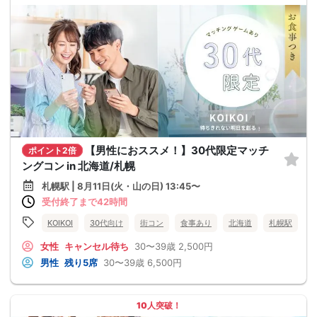
【男性におススメ！】30代限定マッチ
ポイント2倍
ングコン in 北海道/札幌
札幌駅 | 8月11日(火・山の日) 13:45〜
受付終了まで42時間
KOIKOI
30代向け
街コン
食事あり
北海道
札幌駅
女性
キャンセル待ち
30〜39歳
2,500円
男性
残り5席
30〜39歳
6,500円
10人突破！