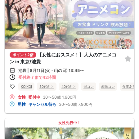
【女性におススメ！】大人のアニメコ
ポイント2倍
ン in 東京/池袋
池袋 | 8月11日(火・山の日) 13:45〜
受付終了まで42時間
KOIKOI
30代向け
40代向け
街コン
趣味コン
食事あり
女性
受付中
30〜50歳
1,900円
男性
キャンセル待ち
30〜50歳
7,900円
女性先行中！