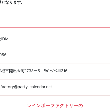
要となります。
IDM
056
根市開出今町1733ー5 ﾘﾊﾞｰﾉｰｽⅢ316
factory@party-calendar.net
レインボーファクトリーの