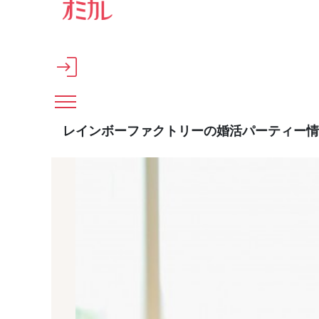
メインコンテンツへスキップ
レインボーファクトリーの婚活パーティー情