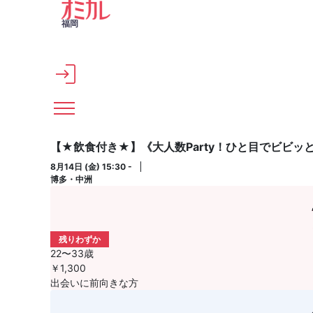
メインコンテンツへスキップ
福岡
【★飲食付き★】《大人数Party！ひと目でビビッ
8月14日 (金) 15:30 -
博多・中洲
残りわずか
22〜33歳
￥1,300
出会いに前向きな方