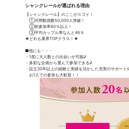
シャンクレールが選ばれる理由
【シャンクレール】のここがスゴイ！
①月間動員数50,000人突破！
②初参加率60％以上！
③平均カップル率なんと46％
★どれも業界TOPクラス！★
■他にも・・・
・1度に大人数との出会いが可能♪
・多彩な企画から選んで参加できる♪
・設立30年以上の経験と実績を活かした充実のサポート
お1人での参加も大歓迎！！