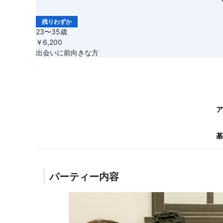
残りわずか
23〜35歳
￥6,200
出会いに前向きな方
ア
基
パーティー内容