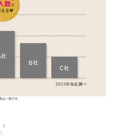
数は一例です。
！！
す。