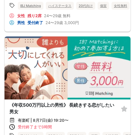
IBJ Matching
ハイステータス
20代向け
個室
女性無料
女性
残り2席
24〜29歳
無料
男性
受付終了
24〜29歳
3,000円
《年収500万円以上の男性》 長続きする恋がしたい
男女
有楽町 | 8月7日(金) 19:20〜
受付終了まで3時間