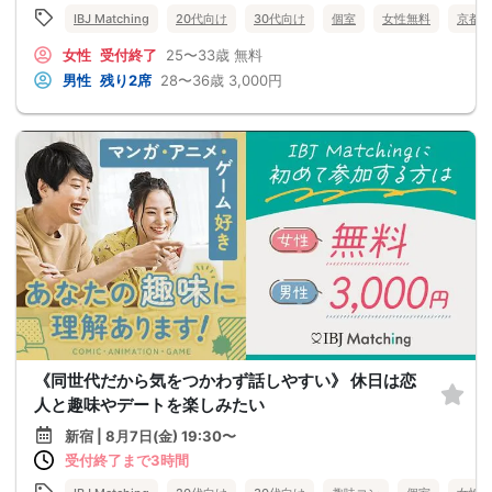
IBJ Matching
20代向け
30代向け
個室
女性無料
京都
女性
受付終了
25〜33歳
無料
男性
残り2席
28〜36歳
3,000円
《同世代だから気をつかわず話しやすい》 休日は恋
人と趣味やデートを楽しみたい
新宿 | 8月7日(金) 19:30〜
受付終了まで3時間