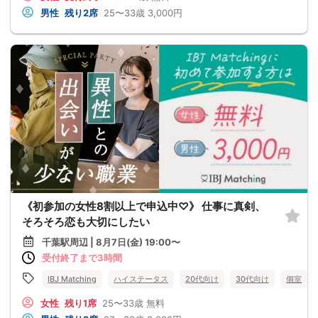
男性
残り2席
25〜33歳
3,000円
《初参加の女性8割以上で申込中♡》 仕事に真剣、
そろそろ恋も大切にしたい
千葉駅周辺 | 8月7日(金) 19:00〜
受付終了まで3時間
IBJ Matching
ハイステータス
20代向け
30代向け
個室
女性
残り1席
25〜33歳
無料