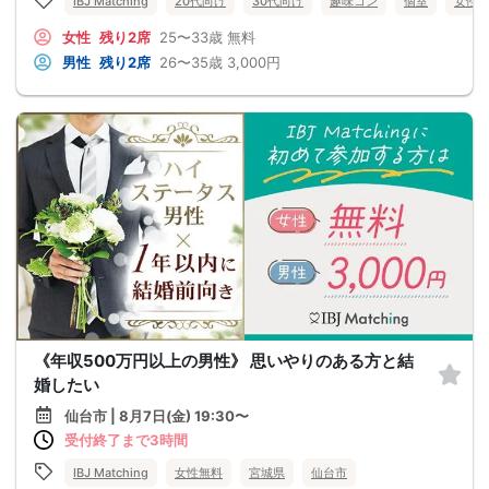
IBJ Matching
20代向け
30代向け
趣味コン
個室
女性
女性
残り2席
25〜33歳
無料
男性
残り2席
26〜35歳
3,000円
《年収500万円以上の男性》 思いやりのある方と結
婚したい
仙台市 | 8月7日(金) 19:30〜
受付終了まで3時間
IBJ Matching
女性無料
宮城県
仙台市