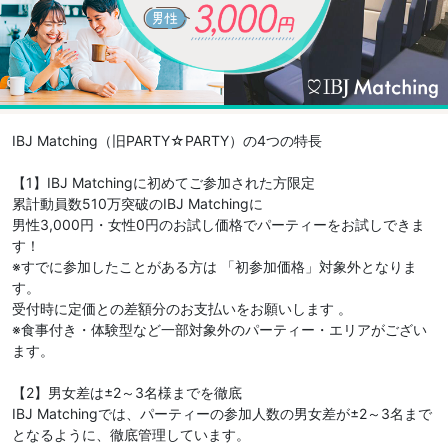
IBJ Matching（旧PARTY☆PARTY）の4つの特長
【1】IBJ Matchingに初めてご参加された方限定
累計動員数510万突破のIBJ Matchingに
男性3,000円・女性0円のお試し価格でパーティーをお試しできま
す！
※すでに参加したことがある方は 「初参加価格」対象外となりま
す。
受付時に定価との差額分のお支払いをお願いします 。
※食事付き・体験型など一部対象外のパーティー・エリアがござい
ます。
【2】男女差は±2～3名様までを徹底
IBJ Matchingでは、パーティーの参加人数の男女差が±2～3名まで
となるように、徹底管理しています。