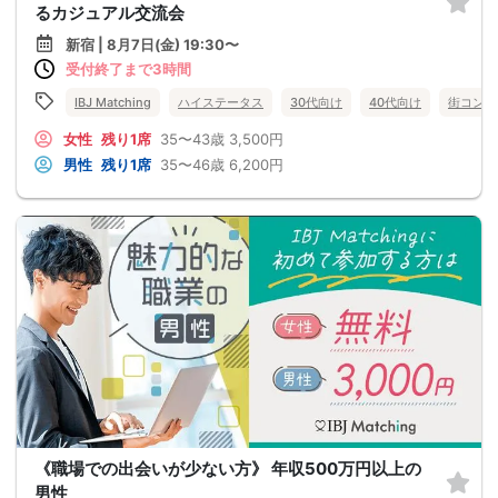
るカジュアル交流会
新宿 | 8月7日(金) 19:30〜
受付終了まで3時間
IBJ Matching
ハイステータス
30代向け
40代向け
街コン
女性
残り1席
35〜43歳
3,500円
男性
残り1席
35〜46歳
6,200円
《職場での出会いが少ない方》 年収500万円以上の
男性