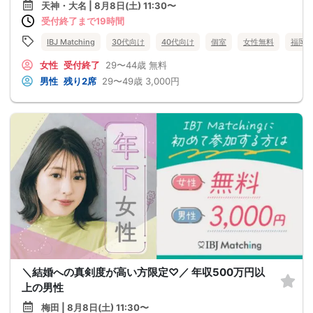
天神・大名 | 8月8日(土) 11:30〜
受付終了まで19時間
IBJ Matching
30代向け
40代向け
個室
女性無料
福岡
女性
受付終了
29〜44歳
無料
男性
残り2席
29〜49歳
3,000円
＼結婚への真剣度が高い方限定♡／ 年収500万円以
上の男性
梅田 | 8月8日(土) 11:30〜