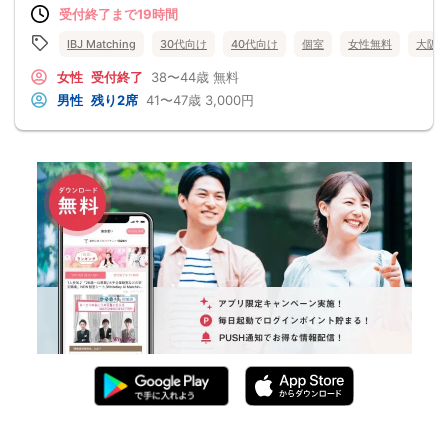
受付終了まで19時間
IBJ Matching
30代向け
40代向け
個室
女性無料
大阪
女性
受付終了
38〜44歳
無料
男性
残り2席
41〜47歳
3,000円