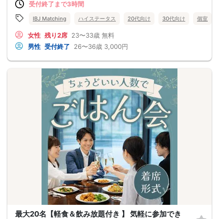
受付終了まで3時間
IBJ Matching
ハイステータス
20代向け
30代向け
個室
女性
残り2席
23〜33歳
無料
男性
受付終了
26〜36歳
3,000円
最大20名【軽食＆飲み放題付き 】 気軽に参加でき