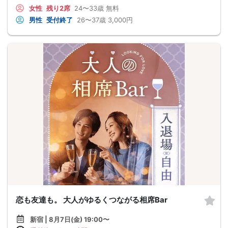
女性
残り2席
24〜33歳
無料
男性
受付終了
26〜37歳
3,000円
恋も友達も。 大人がゆるくつながる相席Bar
新宿 | 8月7日(金) 19:00〜