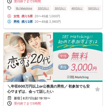
受付終了まで3時間
IBJ Matching
20代向け
30代向け
40代向け
50代向け
女性
残り5席
20〜49歳
1,000円
男性
残り2席
20〜49歳
2,980円
＼年収600万円以上or公務員の男性／ 初参加でも安
心♡まずは、会って話したい
新宿 | 8月7日(金) 19:10〜
受付終了まで3時間