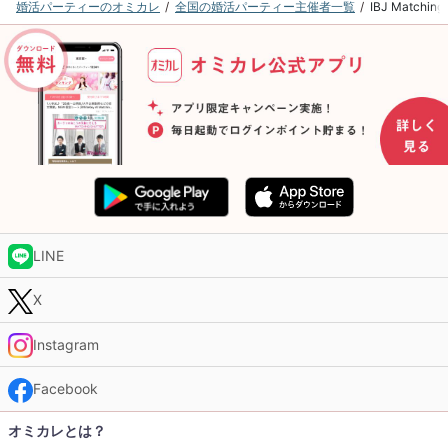
婚活パーティーのオミカレ
全国の婚活パーティー主催者一覧
IBJ Matc
LINE
X
Instagram
Facebook
オミカレとは？