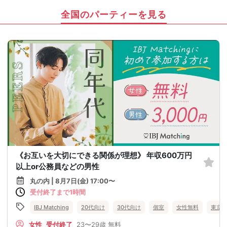
全国のパーティーを見る
《お互いを大切にできる関係が理想》 年収600万円
以上or公務員などの男性
丸の内 | 8月7日(金) 17:00〜
受付終了まで1時間
IBJ Matching
20代向け
30代向け
個室
女性無料
東京
女性
受付終了
23〜29歳
無料