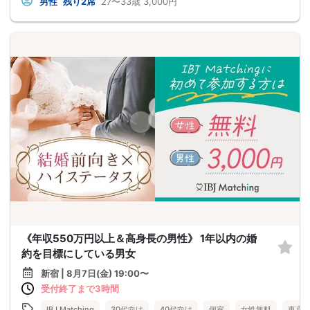
男性
残り2席
27〜33歳
3,000円
《年収550万円以上＆高身長の男性》 1年以内の婚
約を目標にしている男女
新宿 | 8月7日(金) 19:00〜
受付終了まで3時間
IBJ Matching
30代向け
40代向け
個室
女性無料
東京