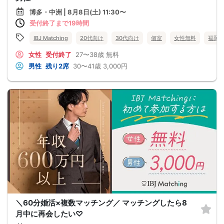
博多・中洲 | 8月8日(土) 11:30〜
受付終了まで19時間
IBJ Matching
20代向け
30代向け
個室
女性無料
福岡
女性
受付終了
27〜38歳
無料
男性
残り2席
30〜41歳
3,000円
＼60分婚活×複数マッチング／ マッチングしたら8
月中に再会したい♡