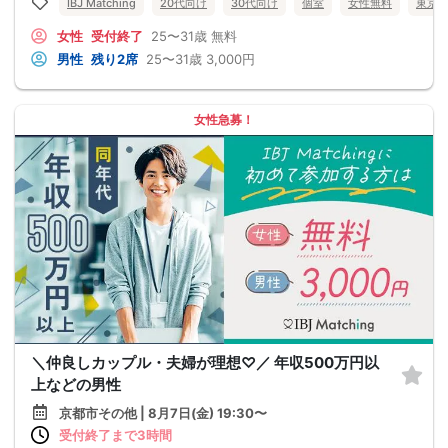
IBJ Matching
20代向け
30代向け
個室
女性無料
東京
女性
受付終了
25〜31歳
無料
男性
残り2席
25〜31歳
3,000円
女性急募！
＼仲良しカップル・夫婦が理想♡／ 年収500万円以
上などの男性
京都市その他 | 8月7日(金) 19:30〜
受付終了まで3時間