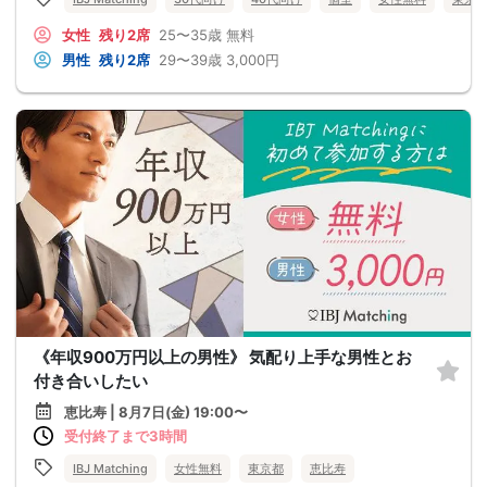
女性
残り2席
25〜35歳
無料
男性
残り2席
29〜39歳
3,000円
《年収900万円以上の男性》 気配り上手な男性とお
付き合いしたい
恵比寿 | 8月7日(金) 19:00〜
受付終了まで3時間
IBJ Matching
女性無料
東京都
恵比寿