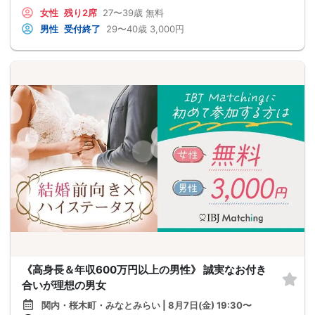
女性
残り2席
27〜39歳
無料
男性
受付終了
29〜40歳
3,000円
《高身長＆年収600万円以上の男性》 誠実なお付き
合いが理想の男女
関内・桜木町・みなとみらい | 8月7日(金) 19:30〜