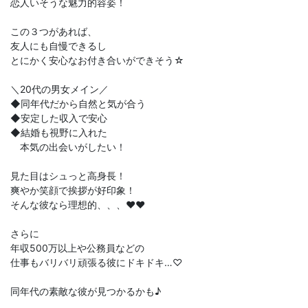
恋人いそうな魅力的容姿！
この３つがあれば、
友人にも自慢できるし
とにかく安心なお付き合いができそう☆
＼20代の男女メイン／
◆同年代だから自然と気が合う
◆安定した収入で安心
◆結婚も視野に入れた
本気の出会いがしたい！
見た目はシュっと高身長！
爽やか笑顔で挨拶が好印象！
そんな彼なら理想的、、、♥♥
さらに
年収500万以上や公務員などの
仕事もバリバリ頑張る彼にドキドキ…♡
同年代の素敵な彼が見つかるかも♪