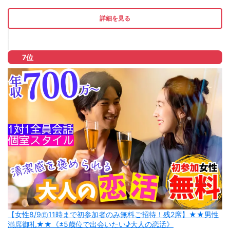
詳細を見る
7位
【女性8/9㊐11時まで初参加者のみ無料ご招待！残2席】★★男性
満席御礼★★《±5歳位で出会いたい♪大人の恋活》