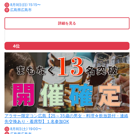
8月9日(日) 15:15〜
広島県広島市
詳細を見る
4位
アラサー限定コン広島【25～35歳の男女・料理☆飲放題付・連絡
先交換あり・着席型】１名参加OK
8月8日(土) 19:00〜
広島県広島市