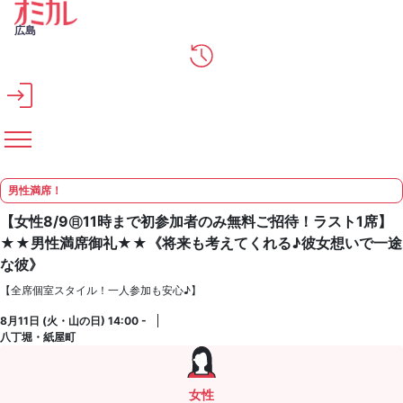
メインコンテンツへスキップ
広島
男性満席！
【女性8/9㊐11時まで初参加者のみ無料ご招待！ラスト1席】
★★男性満席御礼★★《将来も考えてくれる♪彼女想いで一途
な彼》
【全席個室スタイル！一人参加も安心♪】
8月11日 (火・山の日) 14:00 -
八丁堀・紙屋町
女性