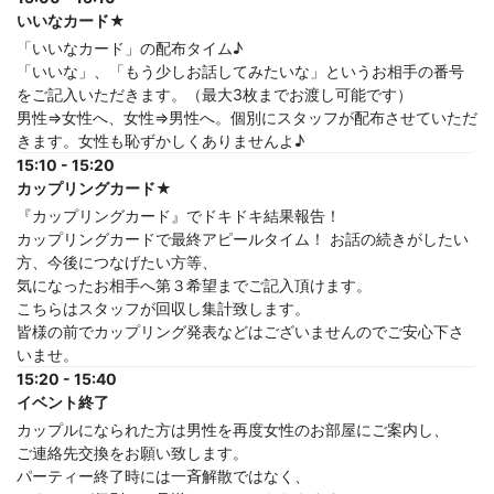
いいなカード★
「いいなカード」の配布タイム♪
「いいな」、「もう少しお話してみたいな」というお相手の番号
をご記入いただきます。（最大3枚までお渡し可能です）
男性⇒女性へ、女性⇒男性へ。個別にスタッフが配布させていただ
きます。女性も恥ずかしくありませんよ♪
15:10 - 15:20
カップリングカード★
『カップリングカード』でドキドキ結果報告！
カップリングカードで最終アピールタイム！ お話の続きがしたい
方、今後につなげたい方等、
気になったお相手へ第３希望までご記入頂けます。
こちらはスタッフが回収し集計致します。
皆様の前でカップリング発表などはございませんのでご安心下さ
いませ。
15:20 - 15:40
イベント終了
カップルになられた方は男性を再度女性のお部屋にご案内し、
ご連絡先交換をお願い致します。
パーティー終了時には一斉解散ではなく、