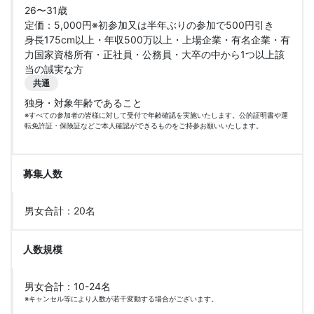
26〜31歳
定価：5,000円※初参加又は半年ぶりの参加で500円引き
身長175cm以上・年収500万以上・上場企業・有名企業・有
力国家資格所有・正社員・公務員・大卒の中から1つ以上該
当の誠実な方
共通
独身・対象年齢であること
※すべての参加者の皆様に対して受付で年齢確認を実施いたします。公的証明書や運
転免許証・保険証などご本人確認ができるものをご持参お願いいたします。
募集人数
男女合計：20名
人数規模
男女合計：10-24名
※キャンセル等により人数が若干変動する場合がございます。