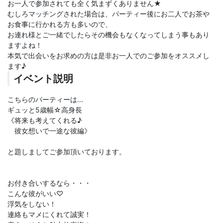
お一人で参加されても全く気まずくありません★
むしろマッチングされた場合は、パーティー後にお二人でお茶や
お食事に行かれる方も多いので、
お連れ様とご一緒でしたらその機会もなくなってしまう事もあり
ますよね！
本気で出会いをお求めの方は是非お一人でのご参加をオススメし
ます♪
イベント説明
こちらのパーティーは...
ギュッと5歳幅☆高身長
《将来も考えてくれる♪
彼女想いで一途な彼編》
と題しましてご参加頂いております。
お付き合いするなら・・・
こんな彼がいい♡
浮気をしない！
連絡もマメにくれて誠実！