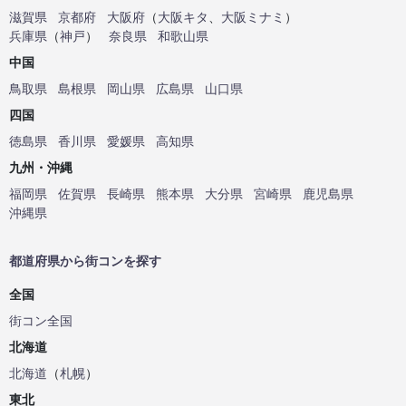
滋賀県
京都府
大阪府
（
大阪キタ
、
大阪ミナミ
）
兵庫県
（
神戸
）
奈良県
和歌山県
中国
鳥取県
島根県
岡山県
広島県
山口県
四国
徳島県
香川県
愛媛県
高知県
九州・沖縄
福岡県
佐賀県
長崎県
熊本県
大分県
宮崎県
鹿児島県
沖縄県
都道府県から街コンを探す
全国
街コン全国
北海道
北海道
（
札幌
）
東北