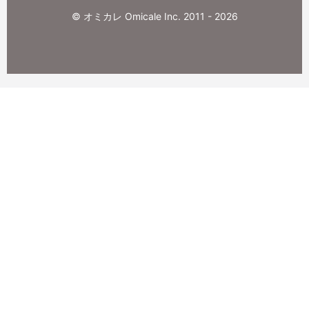
© オミカレ Omicale Inc. 2011 - 2026