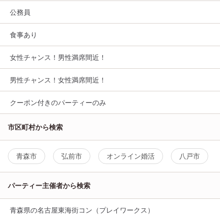
公務員
食事あり
女性チャンス！男性満席間近！
男性チャンス！女性満席間近！
クーポン付きのパーティーのみ
市区町村から検索
青森市
弘前市
オンライン婚活
八戸市
パーティー主催者から検索
青森県の名古屋東海街コン（プレイワークス）