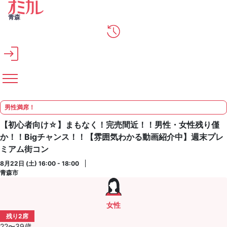
メインコンテンツへスキップ
青森
男性満席！
【初心者向け☆】まもなく！完売間近！！男性・女性残り僅
か！！Bigチャンス！！【雰囲気わかる動画紹介中】週末プレ
ミアム街コン
8月22日 (土) 16:00 - 18:00
青森市
女性
残り2席
22〜39歳