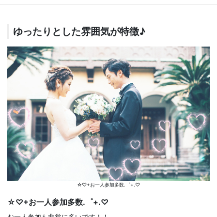
ゆったりとした雰囲気が特徴♪
☆♡+お一人参加多数.゜+.♡
☆♡+お一人参加多数.゜+.♡
お一人参加も非常に多いです！！