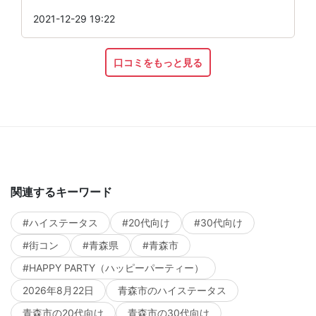
2021-12-29 19:22
口コミをもっと見る
関連するキーワード
#ハイステータス
#20代向け
#30代向け
#街コン
#青森県
#青森市
#HAPPY PARTY（ハッピーパーティー）
2026年8月22日
青森市のハイステータス
青森市の20代向け
青森市の30代向け