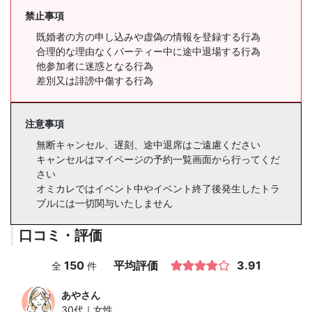
禁止事項
既婚者の方の申し込みや虚偽の情報を登録する行為
合理的な理由なくパーティー中に途中退場する行為
他参加者に迷惑となる行為
差別又は誹謗中傷する行為
注意事項
無断キャンセル、遅刻、途中退席はご遠慮ください
キャンセルはマイページの予約一覧画面から行ってくだ
さい
オミカレではイベント中やイベント終了後発生したトラ
ブルには一切関与いたしません
口コミ・評価
150
平均評価
3.91
全
件
あや
さん
30代｜女性