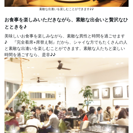
素敵な出逢いを楽しむことができます♪♪
お食事を楽しみいただきながら、素敵な出会いと贅沢なひ
とときを♪
美味しいお食事を楽しみながら、素敵な異性と時間を過ごせます
♪ 『完全着席+席替え制』だから、シャイな方でもたくさんの人
と素敵な出逢いを楽しむことができます。素敵な人たちと楽しい
時間を過ごすなら、是非♪♪