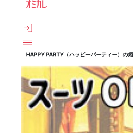
メインコンテンツへスキップ
HAPPY PARTY（ハッピーパーティー）