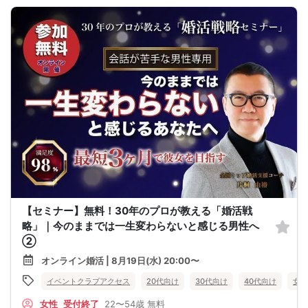
【セミナー】無料！30年のプロが教える「婚活戦
略」｜今のままでは一生変わらないと感じる男性へ
②
オンライン婚活 | 8月19日(水) 20:00〜
イベントクラブアクセス
20代向け
30代向け
40代向け
女性
女性
受付終了
22〜54歳
無料