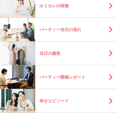
オミカレの特徴
パーティー当日の流れ
当日の服装
パーティー開催レポート
幸せエピソード