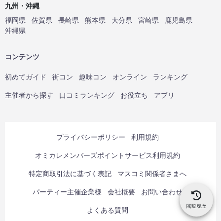
九州・沖縄
福岡県
佐賀県
長崎県
熊本県
大分県
宮崎県
鹿児島県
沖縄県
コンテンツ
初めてガイド
街コン
趣味コン
オンライン
ランキング
主催者から探す
口コミランキング
お役立ち
アプリ
プライバシーポリシー
利用規約
オミカレメンバーズポイントサービス利用規約
特定商取引法に基づく表記
マスコミ関係者さまへ
パーティー主催企業様
会社概要
お問い合わせ
閲覧履歴
よくある質問