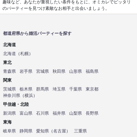
趣味など、あなたが重視したい条件をもとに、オミカレでピッタリ
のパーティーを見つけ素敵なお相手と出会いましょう。
都道府県から婚活パーティーを探す
北海道
北海道
（
札幌
）
東北
青森県
岩手県
宮城県
秋田県
山形県
福島県
関東
茨城県
栃木県
群馬県
埼玉県
千葉県
東京都
神奈川県
（
横浜
）
甲信越・北陸
新潟県
富山県
石川県
福井県
山梨県
長野県
東海
岐阜県
静岡県
愛知県
（
名古屋
）
三重県