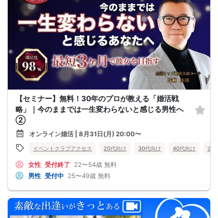
【セミナー】無料！30年のプロが教える「婚活戦
略」｜今のままでは一生変わらないと感じる男性へ
②
オンライン婚活 | 8月31日(月) 20:00〜
イベントクラブアクセス
20代向け
30代向け
40代向け
女性
女性
受付終了
22〜54歳
無料
男性
受付中
25〜49歳
無料