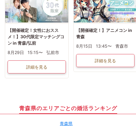
【開催確定！女性におスス
【開催確定！】アニメコン in
メ！】30代限定マッチングコ
青森
ン in 青森/弘前
8月15日
13:45〜
青森市
8月29日
15:15〜
弘前市
詳細を見る
詳細を見る
青森県のエリアごとの婚活ランキング
青森県