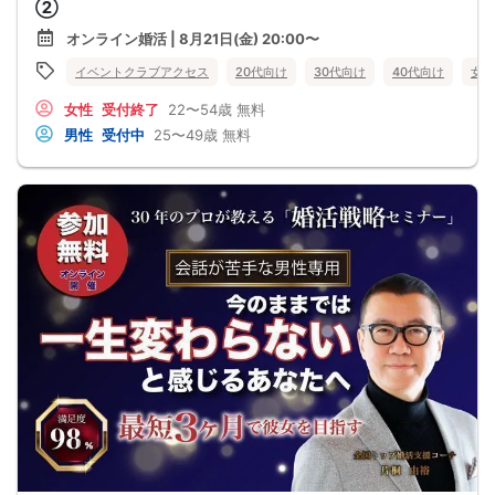
②
オンライン婚活 | 8月21日(金) 20:00〜
イベントクラブアクセス
20代向け
30代向け
40代向け
女性
女性
受付終了
22〜54歳
無料
男性
受付中
25〜49歳
無料