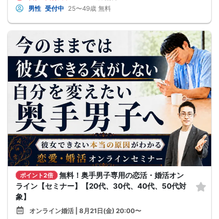
男性
受付中
25〜49歳
無料
無料！奥手男子専用の恋活・婚活オン
ポイント2倍
ライン【セミナー】【20代、30代、40代、50代対
象】
オンライン婚活 | 8月21日(金) 20:00〜