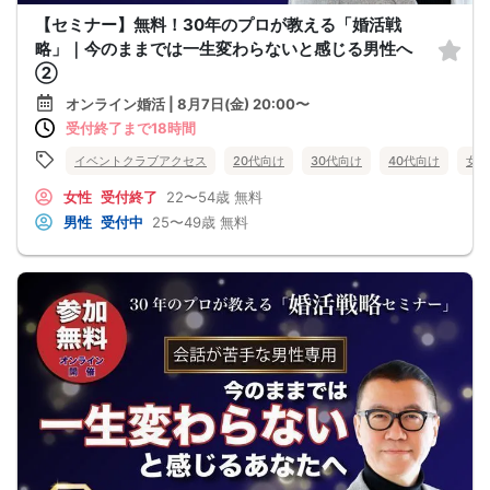
【セミナー】無料！30年のプロが教える「婚活戦
略」｜今のままでは一生変わらないと感じる男性へ
②
オンライン婚活 | 8月7日(金) 20:00〜
受付終了まで18時間
イベントクラブアクセス
20代向け
30代向け
40代向け
女性
女性
受付終了
22〜54歳
無料
男性
受付中
25〜49歳
無料