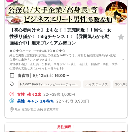
【初心者向け☆】まもなく！完売間近！！男性・女
性残り僅か！！Bigチャンス！！【雰囲気わかる動
画紹介中】週末プレミアム街コン
◆◇◆◇パーティーのPOINT◇◆◇◆◇
紳士な男性と家庭的な女性との優雅なPARTYでは、男女とも結婚意識の高い素敵
な異性に出逢うことができます。
男性参加者は、正社員・公務員・高身長170㎝以上・会計士・自衛官・商社・大手
企業等の素敵な方もいらっしゃるかも♪♪
ゆったりとお話できる空間は、恋活・婚活にピッタリ♪♪
青森市 | 9月12日(土) 16:00〜
飲食付きなので男女の関係が深まります。素敵な異性と時間を楽しく過ごせます♪
定期的に席替えをして全員の方と交流して頂き、連絡先の交換も自由です♪
HAPPY PARTY（ハッピーパーティー）
ハイステータス
20代向け
お一人様も多数参加されておられますので、ご安心してご参加下さい♪
【恋人のいる方・事実婚・同棲中・離婚調停中etc.の方はご遠慮下さい。】
女性
残り2席
22〜39歳
1,000円
◇◆◇◆◇◆◇◆◇◆◇◆◇◆◇◆◇◆◇
□受付は開始10分前からとさせて頂きます。
男性
キャンセル待ち
22〜43歳
8,980円
□開催店舗様には『街コンで来ました』とお伝えください。受付まで案内させて
頂きます。
魚民 青森駅前店 魚民 青森駅前店
□当日現金支払いの方は受付にて参加費をお支払い下さい。
□中止判断タイミング
開催当日13：00までに最少催行人数に満たない場合
または13：00以降にキャンセルにより最少催行人数を下回った場合は、中止と
男性満席！
いたします。