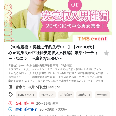
【10名規模！ 男性ご予約先行中！】【20･30代中
心★高身長or正社員安定収入男性編】婚活パーティ
ー・街コン ～真剣な出会い～
青森センターホテル（施設内駐車場有:有料）2F会議室
☆プロフィール入力～マッチングまで、スマホ完結で楽々参加♪ ☆全員にチャン
スがある1対1トーク ☆1人参加率は95％！1人参加大歓迎♪ ☆昨年度約13万名の動
員実績！パーティー専用個室会場で開催！ ☆完全着席形式＆スタッフによる席替
案内を徹底！ ☆イベント後も気になる異性に連絡先が送れる♪（※アフターアプロ
ーチ機能） スタッフの進行で全員の方とお話できるので、フリータイムで放置さ
青森市 | 8月15日(土) 14:15〜
れて人気の方と一度もお話できずに気が付いたらイベント終了・・・ということ
は一切ありません！ 【持ち物について】 ・ご本人様確認書類（無い場合はキャン
TMSイベント
20代向け
30代向け
40代向け
女性無料
セル扱いとなります） ・最新版Google Chromeか最新版Safariを使用可能なスマ
ホ （こちらのパーティーはスマホを使用したパーティーになります。システムの
女性
受付中
20〜39歳
無料
関係上、カードスタイルに切り替えて催行する場合がございます。） ・なるべく
お釣銭がでないようご用意いただけますと幸いです。 【ご参加前にご確認くださ
男性
受付終了
20〜39歳
7,000円
い】 ・Wi-Fiの用意はありませんので、ネット環境が万全でない場合にはご参加い
ただけません。 ・充電器の貸し出しは行っておりません。 【ご来場に際して】