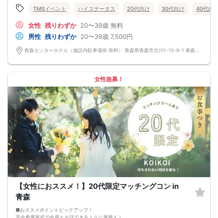
は一切ありません！ 【持ち物について】 ・ご本人様確認書類（無い場合はキャン
TMSイベント
ハイステータス
20代向け
30代向け
40代向
セル扱いとなります） ・最新版Google Chromeか最新版Safariを使用可能なスマ
ホ （こちらのパーティーはスマホを使用したパーティーになります。システムの
女性
残りわずか
20〜39歳
無料
関係上、カードスタイルに切り替えて催行する場合がございます。） ・なるべく
お釣銭がでないようご用意いただけますと幸いです。 【ご参加前にご確認くださ
男性
残りわずか
20〜39歳
7,500円
い】 ・Wi-Fiの用意はありませんので、ネット環境が万全でない場合にはご参加い
ただけません。 ・充電器の貸し出しは行っておりません。 【ご来場に際して】
青森センターホテル（施設内駐車場有:有料） 青森県青森市古川1-10-9-1 青森センターホテル 2F会議室
渋滞や駐車場満車による遅刻が増えております。お車でお越しになる場合は開始
時間に間に合うよう、必ず余裕をもったご来場をお願いいたします。 ※集客状況
に応じてサムネイル等が変更になる場合がございます。 参加年齢と参加条件は変
更されませんのでご安心ください。
女性急募！
【女性におススメ！】20代限定マッチングコン in
青森
■おススメポイントピックアップ！
完全着席形式で全員とお話できるように席替え！