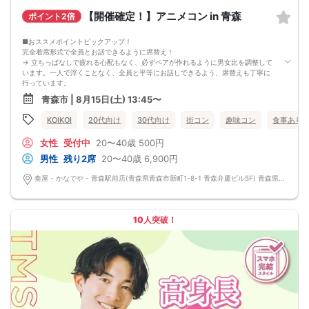
【開催確定！】アニメコン in 青森
ポイント2倍
■おススメポイントピックアップ！
完全着席形式で全員とお話できるように席替え！
→ 立ちっぱなしで疲れる心配もなく、必ずペアが作れるように男女比を調整して
います。一人で浮くことなく、全員と平等にお話しできるよう、席替えも丁寧に
行っています。
会話を盛り上げるプロフィールシート＆アニメ一覧表！
青森市 | 8月15日(土) 13:45〜
→ 趣味や好みからスムーズに会話がスタート！「何を話そう…」と悩むことな
く、共通の話題で盛り上がれます。
KOIKOI
20代向け
30代向け
街コン
趣味コン
食事あり
自然なつながりをサポートするマッチングゲーム開催！
→ 恥ずかしがらずに気になる相手とつながれる！結果は本人だけにわかるように
女性
受付中
20〜40歳
500円
返却されるので安心です。
■最少催行人数
男性
残り2席
20〜40歳
6,900円
男女2対2
■中止判断タイミング
奏屋 - かなでや - 青森駅前店(青森県青森市新町1-8-1 青森弁慶ビル5F) 青森県青森市新町1-8-1 青森弁慶ビル5F
前日20時、または開催6時間前の時点で最少開催人数に満たない場合
■飲食
4品以上のコース料理＋アルコール含む飲み放題付き！
→ お酒が飲めない方にはソフトドリンクも豊富にご用意しています！
10人突破！