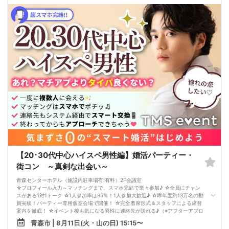
【20･30代中心ハイスペ男性編】婚活パーティー・
街コン ～真剣な出会い～
青森センターホテル（施設内駐車場有:有料）2F会議室
☆プロフィール入力～マッチングまで、スマホ完結で楽々参加♪ ☆全員にチャン
スがある1対1トーク ☆1人参加率は95％！1人参加大歓迎♪ ☆昨年度約13万名の動
員実績！パーティー専用個室会場で開催！ ☆完全着席形式＆スタッフによる席替
案内を徹底！ ☆イベント後も気になる異性に連絡先が送れる♪（※アフターアプロ
ーチ機能） スタッフの進行で全員の方とお話できるので、フリータイムで放置さ
青森市 | 8月11日(火・山の日) 15:15〜
れて人気の方と一度もお話できずに気が付いたらイベント終了・・・ということ