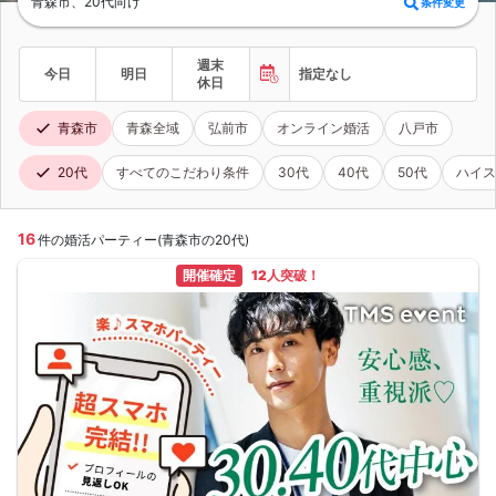
青森市、20代向け
条件変更
週末
今日
明日
指定なし
休日
青森市
青森全域
弘前市
オンライン婚活
八戸市
20代
すべてのこだわり条件
30代
40代
50代
ハイス
16
件の婚活パーティー(青森市の20代)
開催確定
12人突破！