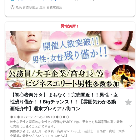
□開催店舗様には『街コンで来ました』とお伝えください。受付まで案内させて
頂きます。
魚民 青森駅前店 魚民 青森駅前店
□当日現金支払いの方は受付にて参加費をお支払い下さい。
□中止判断タイミング
開催当日13：00までに最少催行人数に満たない場合
または13：00以降にキャンセルにより最少催行人数を下回った場合は、中止と
男性満席！
いたします。
□最少催行人数が男性2名・女性2名以上からとなっております。
（男女比の調整を行っておりますが、キャンセル等によって変動がある場合がご
ざいます。原則、男女比に関わらず,最少催行人数を下回った場合に限り、「中
止」及び「返金」させて頂きます。）
【初心者向け☆】まもなく！完売間近！！男性・女
性残り僅か！！Bigチャンス！！【雰囲気わかる動
画紹介中】週末プレミアム街コン
◆◇◆◇パーティーのPOINT◇◆◇◆◇
紳士な男性と家庭的な女性との優雅なPARTYでは、男女とも結婚意識の高い素敵
な異性に出逢うことができます。
男性参加者は、正社員・公務員・高身長170㎝以上・会計士・自衛官・商社・大手
企業等の素敵な方もいらっしゃるかも♪♪