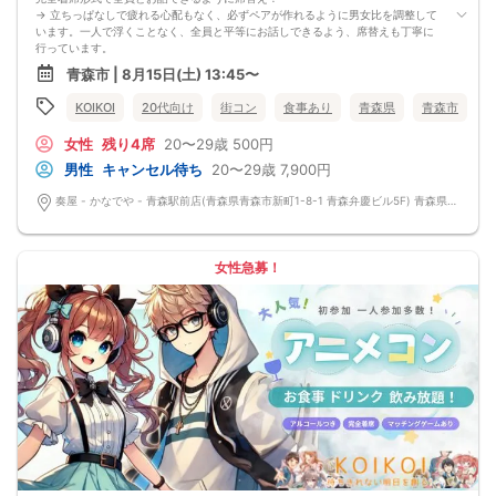
→ 立ちっぱなしで疲れる心配もなく、必ずペアが作れるように男女比を調整して
います。一人で浮くことなく、全員と平等にお話しできるよう、席替えも丁寧に
行っています。
会話を盛り上げるプロフィールシート！
青森市 | 8月15日(土) 13:45〜
→ 趣味や好みからスムーズに会話がスタート！「何を話そう…」と悩むことな
く、共通の話題で盛り上がれます。
KOIKOI
20代向け
街コン
食事あり
青森県
青森市
自然なつながりをサポートするマッチングゲーム開催！
→ 恥ずかしがらずに気になる相手とつながれる！結果は本人だけにわかるように
女性
残り4席
20〜29歳
500円
返却されるので安心です。
■最少催行人数
男性
キャンセル待ち
20〜29歳
7,900円
男女2対2
■中止判断タイミング
奏屋 - かなでや - 青森駅前店(青森県青森市新町1-8-1 青森弁慶ビル5F) 青森県青森市新町1-8-1 青森弁慶ビル5F
前日20時、または開催6時間前の時点で最少開催人数に満たない場合
■飲食
4品以上のコース料理＋アルコール含む飲み放題付き！
→ お酒が飲めない方にはソフトドリンクも豊富にご用意しています！
女性急募！