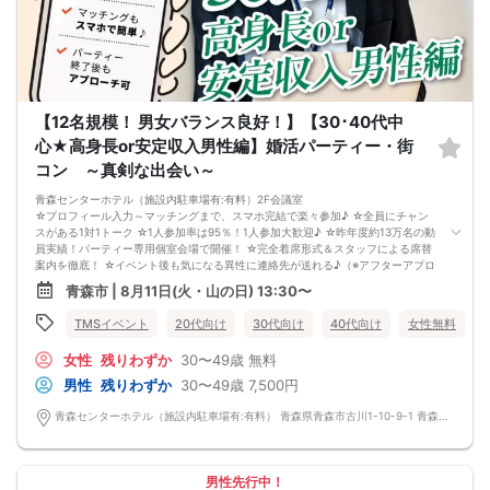
【12名規模！ 男女バランス良好！】【30･40代中
心★高身長or安定収入男性編】婚活パーティー・街
コン ～真剣な出会い～
青森センターホテル（施設内駐車場有:有料）2F会議室
☆プロフィール入力～マッチングまで、スマホ完結で楽々参加♪ ☆全員にチャン
スがある1対1トーク ☆1人参加率は95％！1人参加大歓迎♪ ☆昨年度約13万名の動
員実績！パーティー専用個室会場で開催！ ☆完全着席形式＆スタッフによる席替
案内を徹底！ ☆イベント後も気になる異性に連絡先が送れる♪（※アフターアプロ
ーチ機能） スタッフの進行で全員の方とお話できるので、フリータイムで放置さ
青森市 | 8月11日(火・山の日) 13:30〜
れて人気の方と一度もお話できずに気が付いたらイベント終了・・・ということ
は一切ありません！ 【持ち物について】 ・ご本人様確認書類（無い場合はキャン
TMSイベント
20代向け
30代向け
40代向け
女性無料
セル扱いとなります） ・最新版Google Chromeか最新版Safariを使用可能なスマ
ホ （こちらのパーティーはスマホを使用したパーティーになります。システムの
女性
残りわずか
30〜49歳
無料
関係上、カードスタイルに切り替えて催行する場合がございます。） ・なるべく
お釣銭がでないようご用意いただけますと幸いです。 【ご参加前にご確認くださ
男性
残りわずか
30〜49歳
7,500円
い】 ・Wi-Fiの用意はありませんので、ネット環境が万全でない場合にはご参加い
ただけません。 ・充電器の貸し出しは行っておりません。 【ご来場に際して】
青森センターホテル（施設内駐車場有:有料） 青森県青森市古川1-10-9-1 青森センターホテル 2F会議室
渋滞や駐車場満車による遅刻が増えております。お車でお越しになる場合は開始
時間に間に合うよう、必ず余裕をもったご来場をお願いいたします。 ※集客状況
に応じてサムネイル等が変更になる場合がございます。 参加年齢と参加条件は変
更されませんのでご安心ください。
男性先行中！