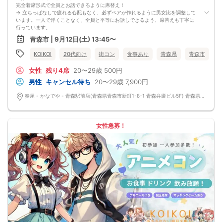
完全着席形式で全員とお話できるように席替え！
→ 立ちっぱなしで疲れる心配もなく、必ずペアが作れるように男女比を調整して
います。一人で浮くことなく、全員と平等にお話しできるよう、席替えも丁寧に
行っています。
会話を盛り上げるプロフィールシート！
青森市 | 9月12日(土) 13:45〜
→ 趣味や好みからスムーズに会話がスタート！「何を話そう…」と悩むことな
く、共通の話題で盛り上がれます。
KOIKOI
20代向け
街コン
食事あり
青森県
青森市
自然なつながりをサポートするマッチングゲーム開催！
→ 恥ずかしがらずに気になる相手とつながれる！結果は本人だけにわかるように
女性
残り4席
20〜29歳
500円
返却されるので安心です。
■最少催行人数
男性
キャンセル待ち
20〜29歳
7,900円
男女2対2
■中止判断タイミング
奏屋 - かなでや - 青森駅前店(青森県青森市新町1-8-1 青森弁慶ビル5F) 青森県青森市新町1-8-1 青森弁慶ビル5F
前日20時、または開催6時間前の時点で最少開催人数に満たない場合
■飲食
4品以上のコース料理＋アルコール含む飲み放題付き！
→ お酒が飲めない方にはソフトドリンクも豊富にご用意しています！
女性急募！