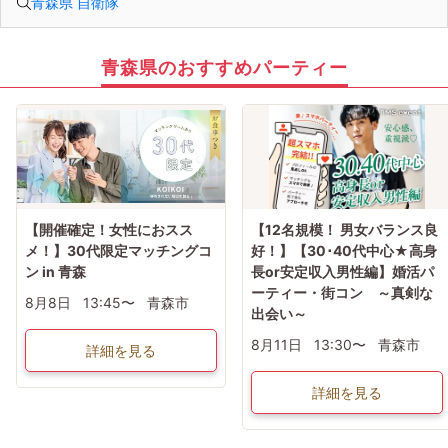
青森県 自衛隊
青森県のおすすめパーティー
【開催確定！女性におスス
【12名規模！ 男女バランス良
メ！】30代限定マッチングコ
好！】【30･40代中心★高身
ン in 青森
長or安定収入男性編】婚活パ
ーティー・街コン ～真剣な
8月8日
13:45〜
青森市
出会い～
8月11日
13:30〜
青森市
詳細を見る
詳細を見る