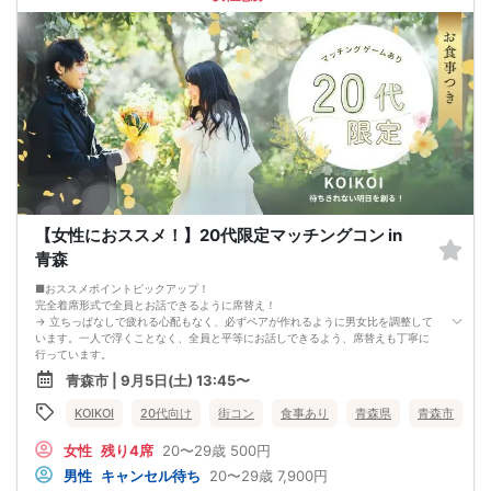
いたします。
□最少催行人数が男性2名・女性2名以上からとなっております。
（男女比の調整を行っておりますが、キャンセル等によって変動がある場合がご
ざいます。原則、男女比に関わらず,最少催行人数を下回った場合に限り、「中
止」及び「返金」させて頂きます。）
【女性におススメ！】20代限定マッチングコン in
青森
■おススメポイントピックアップ！
完全着席形式で全員とお話できるように席替え！
→ 立ちっぱなしで疲れる心配もなく、必ずペアが作れるように男女比を調整して
います。一人で浮くことなく、全員と平等にお話しできるよう、席替えも丁寧に
行っています。
会話を盛り上げるプロフィールシート！
青森市 | 9月5日(土) 13:45〜
→ 趣味や好みからスムーズに会話がスタート！「何を話そう…」と悩むことな
く、共通の話題で盛り上がれます。
KOIKOI
20代向け
街コン
食事あり
青森県
青森市
自然なつながりをサポートするマッチングゲーム開催！
→ 恥ずかしがらずに気になる相手とつながれる！結果は本人だけにわかるように
女性
残り4席
20〜29歳
500円
返却されるので安心です。
■最少催行人数
男性
キャンセル待ち
20〜29歳
7,900円
男女2対2