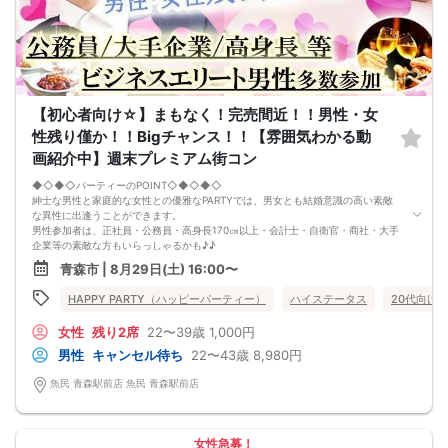
【初心者向け☆】まもなく！完売間近！！男性・女
性残り僅か！！Bigチャンス！！【雰囲気わかる動
画紹介中】週末プレミアム街コン
◆◇◆◇パーティーのPOINT◇◆◇◆◇
紳士な男性と家庭的な女性との優雅なPARTYでは、男女とも結婚意識の高い素敵
な異性に出逢うことができます。
男性参加者は、正社員・公務員・高身長170㎝以上・会計士・自衛官・商社・大手
企業等の素敵な方もいらっしゃるかも♪♪
ゆったりとお話できる空間は、恋活・婚活にピッタリ♪♪
青森市 | 8月29日(土) 16:00〜
飲食付きなので男女の関係が深まります。素敵な異性と時間を楽しく過ごせます♪
定期的に席替えをして全員の方と交流して頂き、連絡先の交換も自由です♪
HAPPY PARTY（ハッピーパーティー）
ハイステータス
20代向け
お一人様も多数参加されておられますので、ご安心してご参加下さい♪
【恋人のいる方・事実婚・同棲中・離婚調停中etc.の方はご遠慮下さい。】
女性
残り2席
22〜39歳
1,000円
◇◆◇◆◇◆◇◆◇◆◇◆◇◆◇◆◇◆◇
□受付は開始10分前からとさせて頂きます。
男性
キャンセル待ち
22〜43歳
8,980円
□開催店舗様には『街コンで来ました』とお伝えください。受付まで案内させて
頂きます。
魚民 青森駅前店 魚民 青森駅前店
□当日現金支払いの方は受付にて参加費をお支払い下さい。
□中止判断タイミング
開催当日13：00までに最少催行人数に満たない場合
または13：00以降にキャンセルにより最少催行人数を下回った場合は、中止と
女性急募！