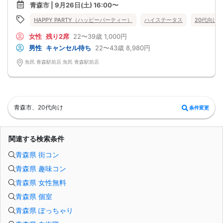
ゆったりとお話できる空間は、恋活・婚活にピッタリ♪♪
青森市 | 9月26日(土) 16:00〜
飲食付きなので男女の関係が深まります。素敵な異性と時間を楽しく過ごせます♪
定期的に席替えをして全員の方と交流して頂き、連絡先の交換も自由です♪
HAPPY PARTY（ハッピーパーティー）
ハイステータス
20代向け
お一人様も多数参加されておられますので、ご安心してご参加下さい♪
【恋人のいる方・事実婚・同棲中・離婚調停中etc.の方はご遠慮下さい。】
女性
残り2席
22〜39歳
1,000円
◇◆◇◆◇◆◇◆◇◆◇◆◇◆◇◆◇◆◇
□受付は開始10分前からとさせて頂きます。
男性
キャンセル待ち
22〜43歳
8,980円
□開催店舗様には『街コンで来ました』とお伝えください。受付まで案内させて
頂きます。
魚民 青森駅前店 魚民 青森駅前店
□当日現金支払いの方は受付にて参加費をお支払い下さい。
□中止判断タイミング
開催当日13：00までに最少催行人数に満たない場合
または13：00以降にキャンセルにより最少催行人数を下回った場合は、中止と
いたします。
□最少催行人数が男性2名・女性2名以上からとなっております。
青森市、20代向け
条件変更
（男女比の調整を行っておりますが、キャンセル等によって変動がある場合がご
ざいます。原則、男女比に関わらず,最少催行人数を下回った場合に限り、「中
止」及び「返金」させて頂きます。）
関連する検索条件
青森県 街コン
青森県 趣味コン
青森県 女性無料
青森県 個室
青森県 ぽっちゃり