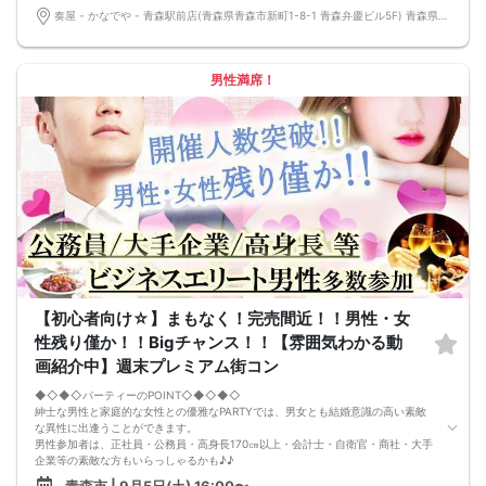
■中止判断タイミング
奏屋 - かなでや - 青森駅前店(青森県青森市新町1-8-1 青森弁慶ビル5F) 青森県青森市新町1-8-1 青森弁慶ビル5F
前日20時、または開催6時間前の時点で最少開催人数に満たない場合
■飲食
4品以上のコース料理＋アルコール含む飲み放題付き！
→ お酒が飲めない方にはソフトドリンクも豊富にご用意しています！
男性満席！
【初心者向け☆】まもなく！完売間近！！男性・女
性残り僅か！！Bigチャンス！！【雰囲気わかる動
画紹介中】週末プレミアム街コン
◆◇◆◇パーティーのPOINT◇◆◇◆◇
紳士な男性と家庭的な女性との優雅なPARTYでは、男女とも結婚意識の高い素敵
な異性に出逢うことができます。
男性参加者は、正社員・公務員・高身長170㎝以上・会計士・自衛官・商社・大手
企業等の素敵な方もいらっしゃるかも♪♪
ゆったりとお話できる空間は、恋活・婚活にピッタリ♪♪