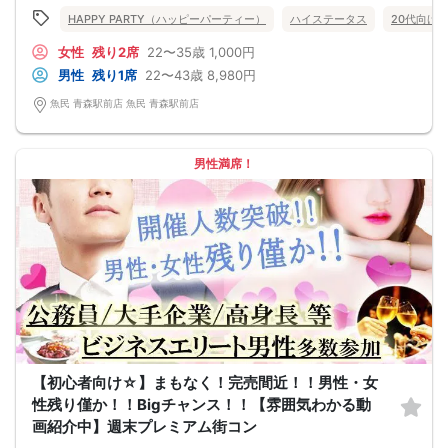
定期的に席替えをして全員の方と交流して頂き、連絡先の交換も自由です♪
HAPPY PARTY（ハッピーパーティー）
ハイステータス
20代向け
お一人様も多数参加されておられますので、ご安心してご参加下さい♪
【恋人のいる方・事実婚・同棲中・離婚調停中etc.の方はご遠慮下さい。】
女性
残り2席
22〜35歳
1,000円
◇◆◇◆◇◆◇◆◇◆◇◆◇◆◇◆◇◆◇
□受付は開始10分前からとさせて頂きます。
男性
残り1席
22〜43歳
8,980円
□開催店舗様には『街コンで来ました』とお伝えください。受付まで案内させて
頂きます。
魚民 青森駅前店 魚民 青森駅前店
□当日現金支払いの方は受付にて参加費をお支払い下さい。
□中止判断タイミング
開催当日13：00までに最少催行人数に満たない場合
または13：00以降にキャンセルにより最少催行人数を下回った場合は、中止と
男性満席！
いたします。
□最少催行人数が男性2名・女性2名以上からとなっております。
（男女比の調整を行っておりますが、キャンセル等によって変動がある場合がご
ざいます。原則、男女比に関わらず,最少催行人数を下回った場合に限り、「中
止」及び「返金」させて頂きます。）
【初心者向け☆】まもなく！完売間近！！男性・女
性残り僅か！！Bigチャンス！！【雰囲気わかる動
画紹介中】週末プレミアム街コン