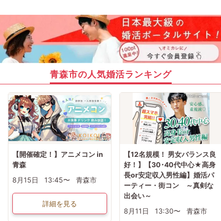
青森市の人気婚活ランキング
【開催確定！】アニメコン in
【12名規模！ 男女バランス良
青森
好！】【30･40代中心★高身
長or安定収入男性編】婚活パ
8月15日
13:45〜
青森市
ーティー・街コン ～真剣な
出会い～
詳細を見る
8月11日
13:30〜
青森市