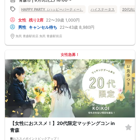
青森市 | 9月5日(土) 16:00〜
飲食付きなので男女の関係が深まります。素敵な異性と時間を楽しく過ごせます♪
定期的に席替えをして全員の方と交流して頂き、連絡先の交換も自由です♪
HAPPY PARTY（ハッピーパーティー）
ハイステータス
20代向け
お一人様も多数参加されておられますので、ご安心してご参加下さい♪
【恋人のいる方・事実婚・同棲中・離婚調停中etc.の方はご遠慮下さい。】
女性
残り2席
22〜39歳
1,000円
◇◆◇◆◇◆◇◆◇◆◇◆◇◆◇◆◇◆◇
□受付は開始10分前からとさせて頂きます。
男性
キャンセル待ち
22〜43歳
8,980円
□開催店舗様には『街コンで来ました』とお伝えください。受付まで案内させて
頂きます。
魚民 青森駅前店 魚民 青森駅前店
□当日現金支払いの方は受付にて参加費をお支払い下さい。
□中止判断タイミング
開催当日13：00までに最少催行人数に満たない場合
または13：00以降にキャンセルにより最少催行人数を下回った場合は、中止と
女性急募！
いたします。
□最少催行人数が男性2名・女性2名以上からとなっております。
（男女比の調整を行っておりますが、キャンセル等によって変動がある場合がご
ざいます。原則、男女比に関わらず,最少催行人数を下回った場合に限り、「中
止」及び「返金」させて頂きます。）
【女性におススメ！】20代限定マッチングコン in
青森
■おススメポイントピックアップ！