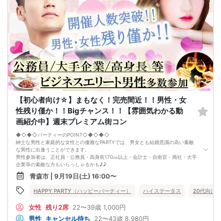
□最少催行人数が男性2名・女性2名以上からとなっております。
（男女比の調整を行っておりますが、キャンセル等によって変動がある場合がご
ざいます。原則、男女比に関わらず,最少催行人数を下回った場合に限り、「中
止」及び「返金」させて頂きます。）
【初心者向け☆】まもなく！完売間近！！男性・女
性残り僅か！！Bigチャンス！！【雰囲気わかる動
画紹介中】週末プレミアム街コン
◆◇◆◇パーティーのPOINT◇◆◇◆◇
紳士な男性と家庭的な女性との優雅なPARTYでは、男女とも結婚意識の高い素敵
な異性に出逢うことができます。
男性参加者は、正社員・公務員・高身長170㎝以上・会計士・自衛官・商社・大手
企業等の素敵な方もいらっしゃるかも♪♪
ゆったりとお話できる空間は、恋活・婚活にピッタリ♪♪
青森市 | 9月19日(土) 16:00〜
飲食付きなので男女の関係が深まります。素敵な異性と時間を楽しく過ごせます♪
定期的に席替えをして全員の方と交流して頂き、連絡先の交換も自由です♪
HAPPY PARTY（ハッピーパーティー）
ハイステータス
20代向け
お一人様も多数参加されておられますので、ご安心してご参加下さい♪
【恋人のいる方・事実婚・同棲中・離婚調停中etc.の方はご遠慮下さい。】
女性
残り2席
22〜39歳
1,000円
◇◆◇◆◇◆◇◆◇◆◇◆◇◆◇◆◇◆◇
□受付は開始10分前からとさせて頂きます。
男性
キャンセル待ち
22〜43歳
8,980円