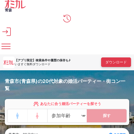
メインコンテンツへスキップ
青森
【アプリ限定】
検索条件や履歴の保存も♪
ダウンロード
いますぐ無料ダウンロード
青森市(青森県)の20代対象の婚活パーティー・街コン一
覧
あなたに合う婚活パーティーを探そう
探す