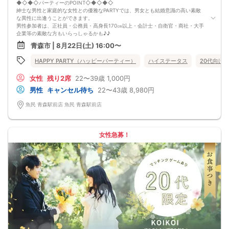
◆◇◆◇パーティーのPOINT◇◆◇◆◇
紳士な男性と家庭的な女性との優雅なPARTYでは、男女とも結婚意識の高い素敵
な異性に出逢うことができます。
男性参加者は、正社員・公務員・高身長170㎝以上・会計士・自衛官・商社・大手
企業等の素敵な方もいらっしゃるかも♪♪
ゆったりとお話できる空間は、恋活・婚活にピッタリ♪♪
青森市 | 8月22日(土) 16:00〜
飲食付きなので男女の関係が深まります。素敵な異性と時間を楽しく過ごせます♪
定期的に席替えをして全員の方と交流して頂き、連絡先の交換も自由です♪
HAPPY PARTY（ハッピーパーティー）
ハイステータス
20代向け
お一人様も多数参加されておられますので、ご安心してご参加下さい♪
【恋人のいる方・事実婚・同棲中・離婚調停中etc.の方はご遠慮下さい。】
女性
残り2席
22〜39歳
1,000円
◇◆◇◆◇◆◇◆◇◆◇◆◇◆◇◆◇◆◇
□受付は開始10分前からとさせて頂きます。
男性
キャンセル待ち
22〜43歳
8,980円
□開催店舗様には『街コンで来ました』とお伝えください。受付まで案内させて
頂きます。
魚民 青森駅前店 魚民 青森駅前店
□当日現金支払いの方は受付にて参加費をお支払い下さい。
□中止判断タイミング
開催当日13：00までに最少催行人数に満たない場合
または13：00以降にキャンセルにより最少催行人数を下回った場合は、中止と
女性急募！
いたします。
□最少催行人数が男性2名・女性2名以上からとなっております。
（男女比の調整を行っておりますが、キャンセル等によって変動がある場合がご
ざいます。原則、男女比に関わらず,最少催行人数を下回った場合に限り、「中
止」及び「返金」させて頂きます。）