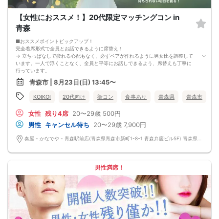
【女性におススメ！】20代限定マッチングコン in
青森
■おススメポイントピックアップ！
完全着席形式で全員とお話できるように席替え！
→ 立ちっぱなしで疲れる心配もなく、必ずペアが作れるように男女比を調整して
います。一人で浮くことなく、全員と平等にお話しできるよう、席替えも丁寧に
行っています。
会話を盛り上げるプロフィールシート！
青森市 | 8月23日(日) 13:45〜
→ 趣味や好みからスムーズに会話がスタート！「何を話そう…」と悩むことな
く、共通の話題で盛り上がれます。
KOIKOI
20代向け
街コン
食事あり
青森県
青森市
自然なつながりをサポートするマッチングゲーム開催！
→ 恥ずかしがらずに気になる相手とつながれる！結果は本人だけにわかるように
女性
残り4席
20〜29歳
500円
返却されるので安心です。
■最少催行人数
男性
キャンセル待ち
20〜29歳
7,900円
男女2対2
■中止判断タイミング
奏屋 - かなでや - 青森駅前店(青森県青森市新町1-8-1 青森弁慶ビル5F) 青森県青森市新町1-8-1 青森弁慶ビル5F
前日20時、または開催6時間前の時点で最少開催人数に満たない場合
■飲食
4品以上のコース料理＋アルコール含む飲み放題付き！
→ お酒が飲めない方にはソフトドリンクも豊富にご用意しています！
男性満席！