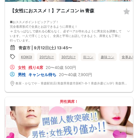
【女性におススメ！】アニメコン in 青森
■おススメポイントピックアップ！
完全着席形式で全員とお話できるように席替え！
→ 立ちっぱなしで疲れる心配もなく、必ずペアが作れるように男女比を調整して
います。一人で浮くことなく、全員と平等にお話しできるよう、席替えも丁寧に
行っています。
会話を盛り上げるプロフィールシート＆アニメ一覧表！
青森市 | 9月12日(土) 13:45〜
→ 趣味や好みからスムーズに会話がスタート！「何を話そう…」と悩むことな
く、共通の話題で盛り上がれます。
KOIKOI
20代向け
30代向け
街コン
趣味コン
食事あり
自然なつながりをサポートするマッチングゲーム開催！
→ 恥ずかしがらずに気になる相手とつながれる！結果は本人だけにわかるように
女性
残り4席
20〜40歳
500円
返却されるので安心です。
■最少催行人数
男性
キャンセル待ち
20〜40歳
7,900円
男女2対2
■中止判断タイミング
奏屋 - かなでや - 青森駅前店(青森県青森市新町1-8-1 青森弁慶ビル5F) 青森県青森市新町1-8-1 青森弁慶ビル5F
前日20時、または開催6時間前の時点で最少開催人数に満たない場合
■飲食
4品以上のコース料理＋アルコール含む飲み放題付き！
→ お酒が飲めない方にはソフトドリンクも豊富にご用意しています！
男性満席！