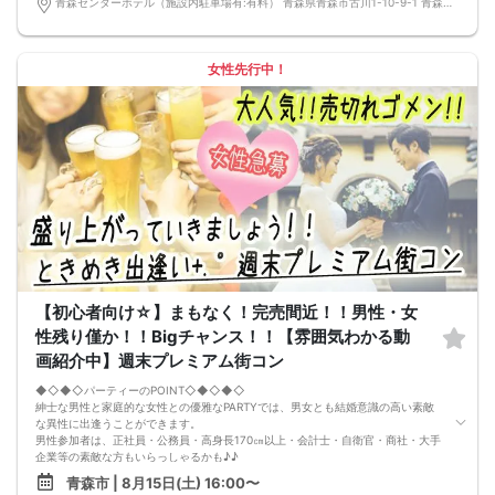
青森センターホテル（施設内駐車場有:有料） 青森県青森市古川1-10-9-1 青森センターホテル 2F会議室
渋滞や駐車場満車による遅刻が増えております。お車でお越しになる場合は開始
時間に間に合うよう、必ず余裕をもったご来場をお願いいたします。 ※集客状況
に応じてサムネイル等が変更になる場合がございます。 参加年齢と参加条件は変
更されませんのでご安心ください。
女性先行中！
【初心者向け☆】まもなく！完売間近！！男性・女
性残り僅か！！Bigチャンス！！【雰囲気わかる動
画紹介中】週末プレミアム街コン
◆◇◆◇パーティーのPOINT◇◆◇◆◇
紳士な男性と家庭的な女性との優雅なPARTYでは、男女とも結婚意識の高い素敵
な異性に出逢うことができます。
男性参加者は、正社員・公務員・高身長170㎝以上・会計士・自衛官・商社・大手
企業等の素敵な方もいらっしゃるかも♪♪
ゆったりとお話できる空間は、恋活・婚活にピッタリ♪♪
青森市 | 8月15日(土) 16:00〜
飲食付きなので男女の関係が深まります。素敵な異性と時間を楽しく過ごせます♪