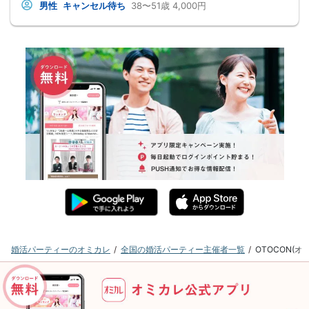
男性
キャンセル待ち
38〜51歳
4,000円
婚活パーティーのオミカレ
全国の婚活パーティー主催者一覧
OTOCON(