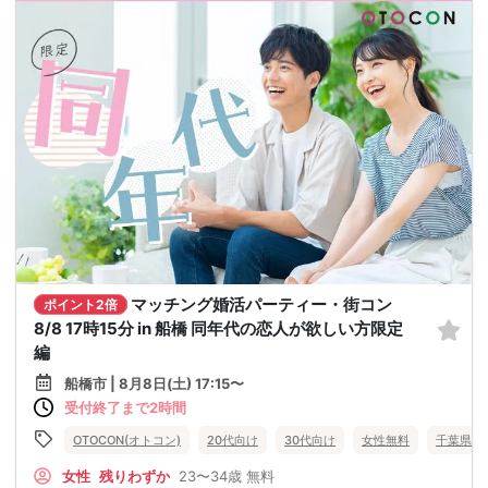
マッチング婚活パーティー・街コン
ポイント2倍
8/8 17時15分 in 船橋 同年代の恋人が欲しい方限定
編
船橋市 | 8月8日(土) 17:15〜
受付終了まで2時間
OTOCON(オトコン)
20代向け
30代向け
女性無料
千葉県
女性
残りわずか
23〜34歳
無料