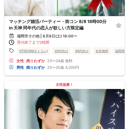
マッチング婚活パーティー・街コン 8/8 18時00分
in 天神 同年代の恋人が欲しい方限定編
福岡市その他 | 8月8日(土) 18:00〜
受付終了まで2時間
OTOCON(オトコン)
20代向け
30代向け
女性無料
福岡県
女性
残りわずか
23〜34歳
無料
男性
残りわずか
25〜35歳
4,000円
女性急募！