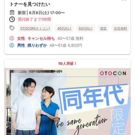
トナーを見つけたい
新宿 | 8月8日(土) 17:00〜
受付終了まで1時間
OTOCON(オトコン)
40代向け
50代向け
個室
女性無料
女性
キャンセル待ち
40〜57歳
無料
男性
残りわずか
48〜61歳
4,800円
10人突破！