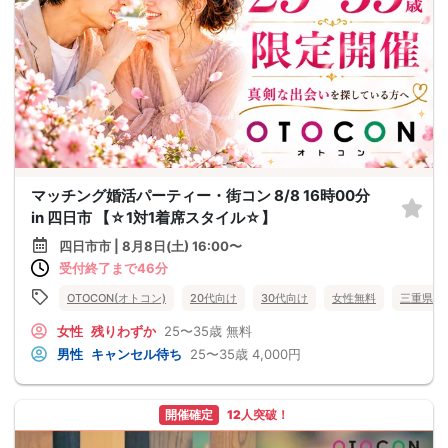
マッチング婚活パーティー・街コン 8/8 16時00分
in 四日市 【☆1対1着席スタイル☆】
四日市市 | 8月8日(土) 16:00〜
受付終了まで46分
OTOCON(オトコン)
20代向け
30代向け
女性無料
三重県
女性
残りわずか
25〜35歳
無料
男性
キャンセル待ち
25〜35歳
4,000円
開催確定
12人突破！