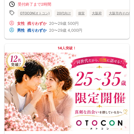
受付終了まで2時間
OTOCON(オトコン)
20代向け
個室
大阪府
大阪市内その他
女性
残りわずか
20〜29歳
500円
男性
残りわずか
20〜29歳
4,000円
14人突破！