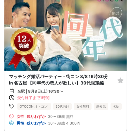
マッチング婚活パーティー・街コン 8/8 16時30分
in 名古屋 【同年代の恋人が欲しい】30代限定編
名駅 | 8月8日(土) 16:30〜
受付終了まで1時間
OTOCON(オトコン)
30代向け
女性無料
愛知県
名駅
女性
残りわずか
30〜39歳
無料
男性
残りわずか
30〜39歳
4,300円