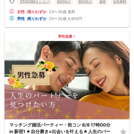
OTOCON(オトコン)
20代向け
30代向け
個室
女性無料
女性
残りわずか
23〜35歳
無料
男性
残りわずか
25〜35歳
4,800円
男性急募！
マッチング婚活パーティー・街コン 8/8 17時00分
in 新宿1 ★自分磨き×出会いを叶える★人生のパー