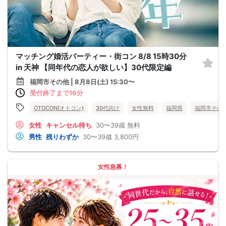
マッチング婚活パーティー・街コン 8/8 15時30分
in 天神 【同年代の恋人が欲しい】30代限定編
福岡市その他 | 8月8日(土) 15:30〜
受付終了まで16分
OTOCON(オトコン)
30代向け
女性無料
福岡県
福岡市その
女性
キャンセル待ち
30〜39歳
無料
男性
残りわずか
30〜39歳
3,800円
女性急募！