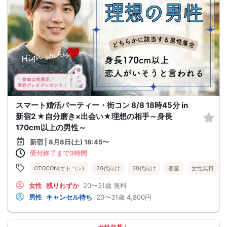
スマート婚活パーティー・街コン 8/8 18時45分 in
新宿2 ★自分磨き×出会い★理想の相手～身長
170cm以上の男性～
新宿 | 8月8日(土) 18:45〜
受付終了まで3時間
OTOCON(オトコン)
20代向け
30代向け
個室
女性無料
女性
残りわずか
20〜31歳
無料
男性
キャンセル待ち
20〜31歳
4,800円