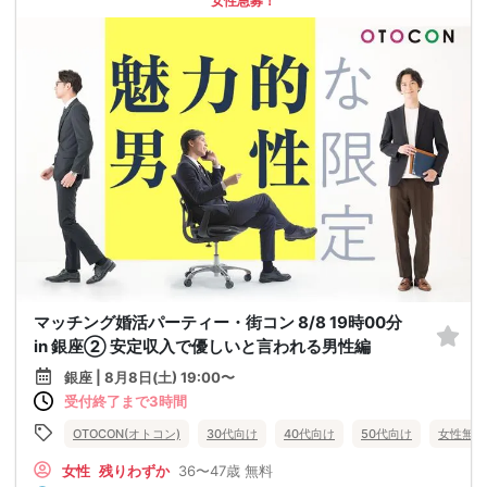
女性急募！
マッチング婚活パーティー・街コン 8/8 19時00分
in 銀座② 安定収入で優しいと言われる男性編
銀座 | 8月8日(土) 19:00〜
受付終了まで3時間
OTOCON(オトコン)
30代向け
40代向け
50代向け
女性無料
女性
残りわずか
36〜47歳
無料