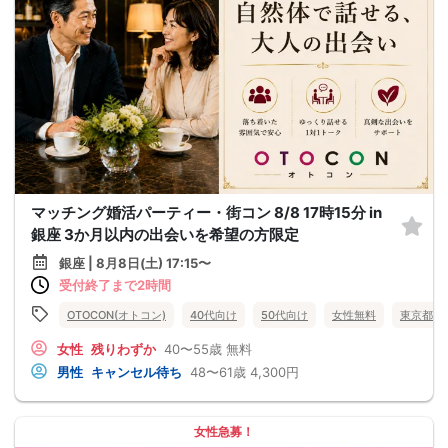
マッチング婚活パーティー・街コン 8/8 17時15分 in
銀座 3か月以内の出会いを希望の方限定
銀座 | 8月8日(土) 17:15〜
受付終了まで2時間
OTOCON(オトコン)
40代向け
50代向け
女性無料
東京都
女性
残りわずか
40〜55歳
無料
男性
キャンセル待ち
48〜61歳
4,300円
女性急募！