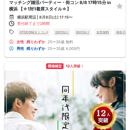
マッチング婚活パーティー・街コン 8/8 17時15分 in
横浜 【☆1対1着席スタイル☆】
横浜駅周辺 | 8月8日(土) 17:15〜
受付終了まで2時間
OTOCON(オトコン)
20代向け
30代向け
女性無料
神奈川県
女性
残りわずか
25〜35歳
無料
男性
残りわずか
25〜35歳
4,000円
開催確定
12人突破！