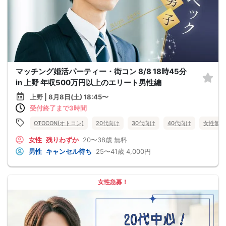
マッチング婚活パーティー・街コン 8/8 18時45分
in 上野 年収500万円以上のエリート男性編
上野 | 8月8日(土) 18:45〜
受付終了まで3時間
OTOCON(オトコン)
20代向け
30代向け
40代向け
女性無料
女性
残りわずか
20〜38歳
無料
男性
キャンセル待ち
25〜41歳
4,000円
女性急募！