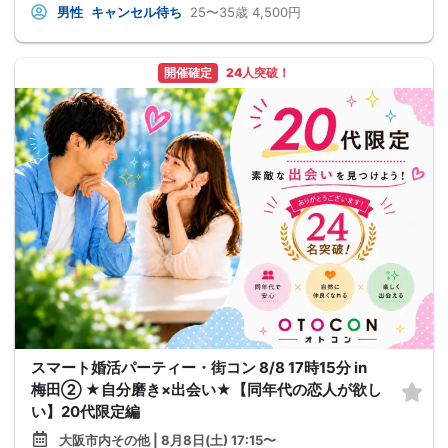
男性
キャンセル待ち
25〜35歳
4,500円
開催確定
24人突破！
スマート婚活パーティー・街コン 8/8 17時15分 in
梅田② ★自分磨き×出会い★【同年代の恋人が欲し
い】20代限定編
大阪市内その他 | 8月8日(土) 17:15〜