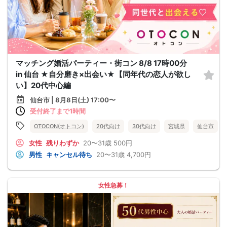
マッチング婚活パーティー・街コン 8/8 17時00分
in 仙台 ★自分磨き×出会い★【同年代の恋人が欲し
い】20代中心編
仙台市 | 8月8日(土) 17:00〜
受付終了まで1時間
OTOCON(オトコン)
20代向け
30代向け
宮城県
仙台市
女性
残りわずか
20〜31歳
500円
男性
キャンセル待ち
20〜31歳
4,700円
女性急募！