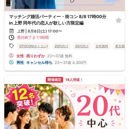
マッチング婚活パーティー・街コン 8/8 17時00分
in 上野 同年代の恋人が欲しい方限定編
上野 | 8月8日(土) 17:00〜
受付終了まで1時間
OTOCON(オトコン)
20代向け
30代向け
女性無料
東京都
女性
残りわずか
23〜37歳
無料
男性
キャンセル待ち
23〜37歳
4,300円
開催確定
14人突破！