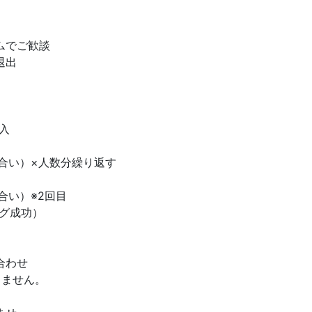
ムでご歓談
退出
入
合い）×人数分繰り返す
合い）※2回目
グ成功）
合わせ
しません。