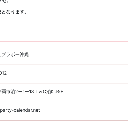
ませ。
要となります。
社ブラボー沖縄
012
覇市泊2ー1ー18 T＆C泊ﾋﾞﾙ5F
arty-calendar.net