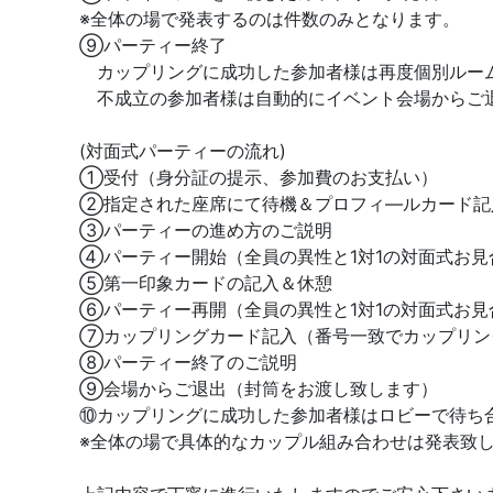
※全体の場で発表するのは件数のみとなります。
⑨パーティー終了
カップリングに成功した参加者様は再度個別ルー
不成立の参加者様は自動的にイベント会場からご
(対面式パーティーの流れ)
①受付（身分証の提示、参加費のお支払い）
②指定された座席にて待機＆プロフィ―ルカード記
③パーティーの進め方のご説明
④パーティー開始（全員の異性と1対1の対面式お見
⑤第一印象カードの記入＆休憩
⑥パーティー再開（全員の異性と1対1の対面式お見
⑦カップリングカード記入（番号一致でカップリン
⑧パーティー終了のご説明
⑨会場からご退出（封筒をお渡し致します）
⑩カップリングに成功した参加者様はロビーで待ち
※全体の場で具体的なカップル組み合わせは発表致