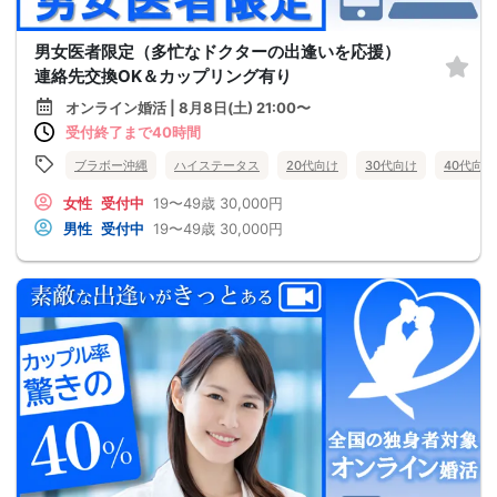
男女医者限定（多忙なドクターの出逢いを応援）
連絡先交換OK＆カップリング有り
オンライン婚活 | 8月8日(土) 21:00〜
受付終了まで40時間
ブラボー沖縄
ハイステータス
20代向け
30代向け
40代向け
女性
受付中
19〜49歳
30,000円
男性
受付中
19〜49歳
30,000円