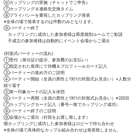
⑥カップリングの実施（チャットでご申告）
⑦カップリング＆連絡先交換タイム
⑧プライバシーを重視したカップリング発表
※全体の場で発表するのは件数のみとなります。
⑨パーティー終了
カップリングに成功した参加者様は再度個別ルームでご歓談
不成立の参加者様は自動的にイベント会場からご退出
(対面式パーティーの流れ)
①受付（身分証の提示、参加費のお支払い）
②指定された座席にて待機＆プロフィ―ルカード記入
③パーティーの進め方のご説明
④パーティー開始（全員の異性と1対1の対面式お見合い）×人数分
繰り返す
⑤第一印象カードの記入＆休憩
⑥パーティー再開（全員の異性と1対1の対面式お見合い）※2回目
⑦カップリングカード記入（番号一致でカップリング成功）
⑧パーティー終了のご説明
⑨会場からご退出（封筒をお渡し致します）
⑩カップリングに成功した参加者様はロビーで待ち合わせ
※全体の場で具体的なカップル組み合わせは発表致しません。