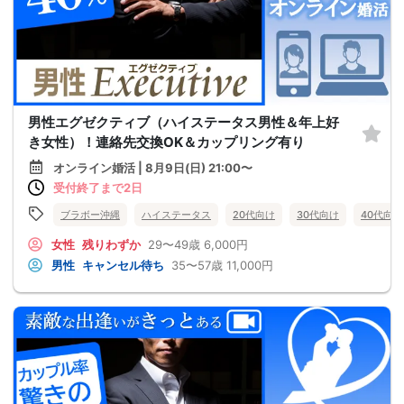
男性エグゼクティブ（ハイステータス男性＆年上好
き女性）！連絡先交換OK＆カップリング有り
オンライン婚活 | 8月9日(日) 21:00〜
受付終了まで2日
ブラボー沖縄
ハイステータス
20代向け
30代向け
40代向け
女性
残りわずか
29〜49歳
6,000円
男性
キャンセル待ち
35〜57歳
11,000円