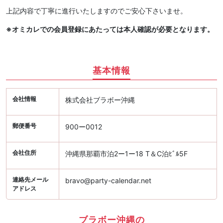
上記内容で丁寧に進行いたしますのでご安心下さいませ。
※オミカレでの会員登録にあたっては本人確認が必要となります。
基本情報
会社情報
株式会社ブラボー沖縄
郵便番号
900ー0012
会社住所
沖縄県那覇市泊2ー1ー18 T＆C泊ﾋﾞﾙ5F
連絡先メール
bravo@party-calendar.net
アドレス
ブラボー沖縄の