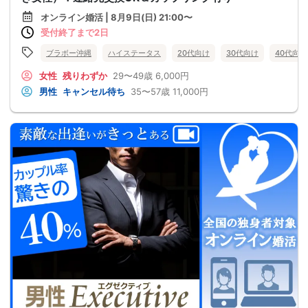
オンライン婚活 | 8月9日(日) 21:00〜
受付終了まで2日
ブラボー沖縄
ハイステータス
20代向け
30代向け
40代向け
女性
残りわずか
29〜49歳
6,000円
男性
キャンセル待ち
35〜57歳
11,000円