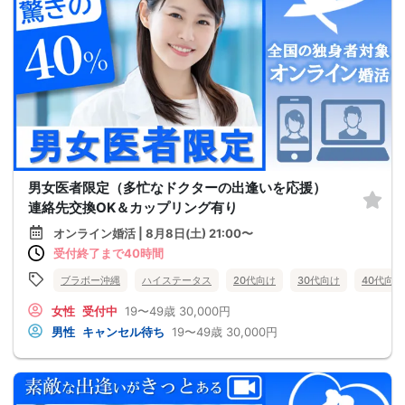
男女医者限定（多忙なドクターの出逢いを応援）
連絡先交換OK＆カップリング有り
オンライン婚活 | 8月8日(土) 21:00〜
受付終了まで40時間
ブラボー沖縄
ハイステータス
20代向け
30代向け
40代向け
女性
受付中
19〜49歳
30,000円
男性
キャンセル待ち
19〜49歳
30,000円