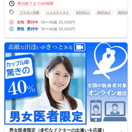
受付終了まで40時間
ブラボー沖縄
ハイステータス
20代向け
30代向け
40代向け
女性
受付中
19〜49歳
30,000円
男性
受付中
19〜49歳
30,000円
男女医者限定（多忙なドクターの出逢いを応援）