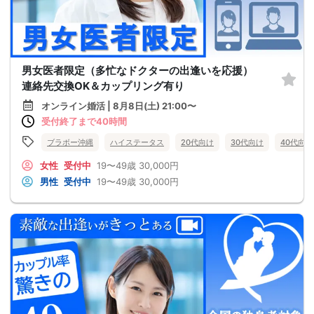
男女医者限定（多忙なドクターの出逢いを応援）
連絡先交換OK＆カップリング有り
オンライン婚活 | 8月8日(土) 21:00〜
受付終了まで40時間
ブラボー沖縄
ハイステータス
20代向け
30代向け
40代向け
女性
受付中
19〜49歳
30,000円
男性
受付中
19〜49歳
30,000円