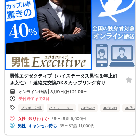
男性エグゼクティブ（ハイステータス男性＆年上好
き女性）！連絡先交換OK＆カップリング有り
オンライン婚活 | 8月9日(日) 21:00〜
受付終了まで2日
ブラボー沖縄
ハイステータス
20代向け
30代向け
40代向け
女性
残りわずか
29〜49歳
6,000円
男性
キャンセル待ち
35〜57歳
11,000円