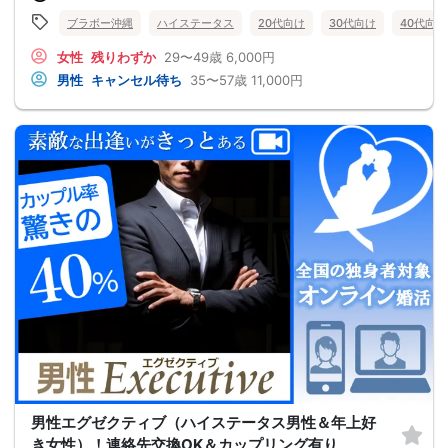
ブラボー沖縄
ハイステータス
20代向け
30代向け
40代向け
女性
残りわずか
29〜49歳
6,000円
男性
キャンセル待ち
35〜57歳
11,000円
男性エグゼクティブ（ハイステータス男性＆年上好
き女性）！連絡先交換OK＆カップリング有り