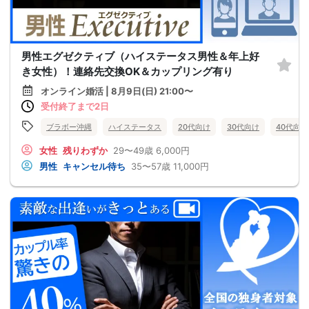
男性エグゼクティブ（ハイステータス男性＆年上好
き女性）！連絡先交換OK＆カップリング有り
オンライン婚活 | 8月9日(日) 21:00〜
受付終了まで2日
ブラボー沖縄
ハイステータス
20代向け
30代向け
40代向け
女性
残りわずか
29〜49歳
6,000円
男性
キャンセル待ち
35〜57歳
11,000円