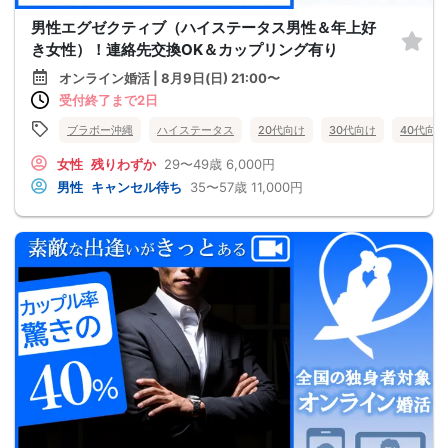
男性エグゼクティブ（ハイステータス男性＆年上好
き女性）！連絡先交換OK＆カップリング有り
オンライン婚活 | 8月9日(日) 21:00〜
受付終了まで2日
ブラボー沖縄
ハイステータス
20代向け
30代向け
40代向け
女性
残りわずか
29〜49歳
6,000円
男性
キャンセル待ち
35〜57歳
11,000円