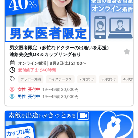
男女医者限定（多忙なドクターの出逢いを応援）
連絡先交換OK＆カップリング有り
オンライン婚活 | 8月8日(土) 21:00〜
受付終了まで40時間
ブラボー沖縄
ハイステータス
20代向け
30代向け
40代向け
女性
受付中
19〜49歳
30,000円
男性
受付中
19〜49歳
30,000円