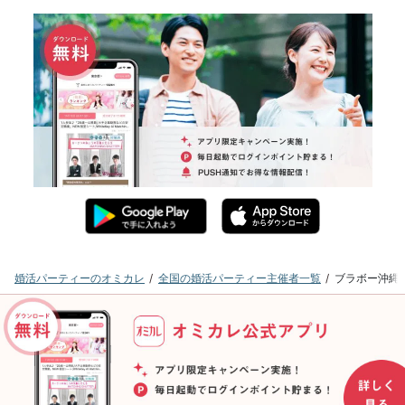
婚活パーティーのオミカレ
全国の婚活パーティー主催者一覧
ブラボー沖縄