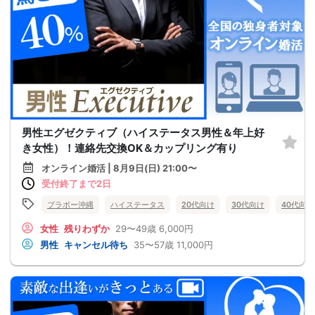
男性エグゼクティブ（ハイステータス男性＆年上好
き女性）！連絡先交換OK＆カップリング有り
オンライン婚活 | 8月9日(日) 21:00〜
受付終了まで2日
ブラボー沖縄
ハイステータス
20代向け
30代向け
40代向け
女性
残りわずか
29〜49歳
6,000円
男性
キャンセル待ち
35〜57歳
11,000円