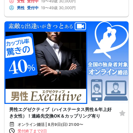
女性
受付中
19〜49歳
30,000円
男性
受付中
19〜49歳
30,000円
男性エグゼクティブ（ハイステータス男性＆年上好
き女性）！連絡先交換OK＆カップリング有り
オンライン婚活 | 8月9日(日) 21:00〜
受付終了まで2日