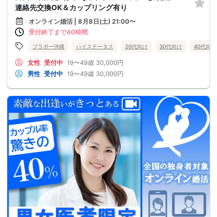
連絡先交換OK＆カップリング有り
オンライン婚活 | 8月8日(土) 21:00〜
受付終了まで40時間
ブラボー沖縄
ハイステータス
20代向け
30代向け
40代向け
女性
受付中
19〜49歳
30,000円
男性
受付中
19〜49歳
30,000円