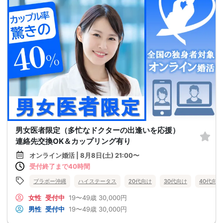
男女医者限定（多忙なドクターの出逢いを応援）
連絡先交換OK＆カップリング有り
オンライン婚活 | 8月8日(土) 21:00〜
受付終了まで40時間
ブラボー沖縄
ハイステータス
20代向け
30代向け
40代向け
女性
受付中
19〜49歳
30,000円
男性
受付中
19〜49歳
30,000円