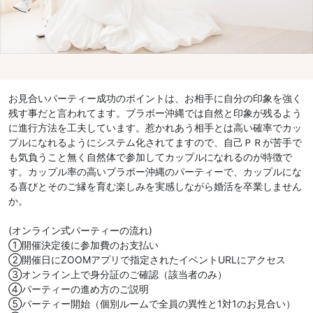
お見合いパーティー成功のポイントは、お相手に自分の印象を強く
残す事だと言われてます。ブラボー沖縄では自然と印象が残るよう
に進行方法を工夫しています。惹かれあう相手とは高い確率でカッ
プルになれるようにシステム化されてますので、自己ＰＲが苦手で
も気負うこと無く自然体で参加してカップルになれるのが特徴で
す。カップル率の高いブラボー沖縄のパーティーで、カップルにな
る喜びとそのご縁を育む楽しみを実感しながら婚活を卒業しません
か。
(オンライン式パーティーの流れ)
①開催決定後に参加費のお支払い
②開催日にZOOMアプリで指定されたイベントURLにアクセス
③オンライン上で身分証のご確認（該当者のみ）
④パーティーの進め方のご説明
⑤パーティー開始（個別ルームで全員の異性と1対1のお見合い）