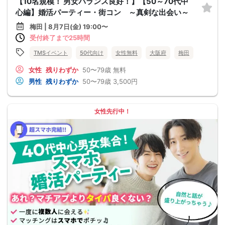
【10名規模！ 男女バランス良好！】【50～70代中
心編】婚活パーティー・街コン ～真剣な出会い～
梅田 | 8月7日(金) 19:00〜
受付終了まで25時間
TMSイベント
50代向け
女性無料
大阪府
梅田
女性
残りわずか
50〜79歳
無料
男性
残りわずか
50〜79歳
3,500円
女性先行中！