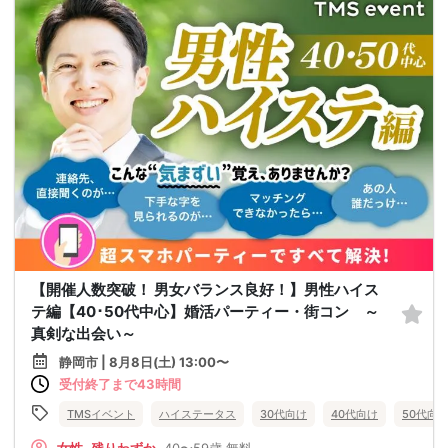
【開催人数突破！ 男女バランス良好！】男性ハイス
テ編【40･50代中心】婚活パーティー・街コン ～
真剣な出会い～
静岡市 | 8月8日(土) 13:00〜
受付終了まで43時間
TMSイベント
ハイステータス
30代向け
40代向け
50代向
女性
残りわずか
40〜59歳
無料