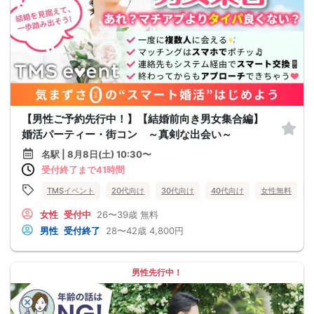
【男性ご予約先行中！】【結婚前向き男女集合編】
婚活パーティー・街コン ～真剣な出会い～
名駅 | 8月8日(土) 10:30〜
受付終了まで41時間
TMSイベント
20代向け
30代向け
40代向け
女性無料
女性
受付中
26〜39歳
無料
男性
受付終了
28〜42歳
4,800円
男性先行中！