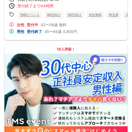
受付終了まで44時間
TMSイベント
40代向け
50代向け
女性無料
埼玉県
大宮
女性
受付中
42〜58歳
無料
男性
受付終了
45〜65歳
4,800円
12人突破！