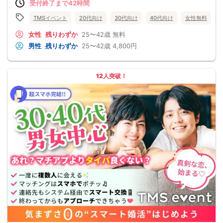
受付終了まで42時間
TMSイベント
20代向け
30代向け
40代向け
女性無料
女性
残りわずか
25〜42歳
無料
男性
残りわずか
25〜42歳
4,800円
12人突破！