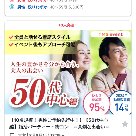
男性
残りわずか
40〜59歳
5,300円
10人突破！
【10名規模！ 男性ご予約先行中！】【50代中心
編】婚活パーティー・街コン ～真剣な出会い～
大宮 | 8月8日(土) 13:15〜