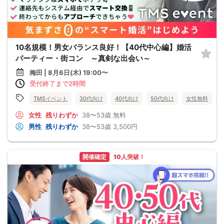
10名規模！男女バランス良好！【40代中心編】婚活
パーティー・街コン ～真剣な出会い～
梅田 | 8月6日(木) 19:00〜
受付終了まで2時間
TMSイベント
30代向け
40代向け
50代向け
女性無料
女性
残りわずか
38〜53歳
無料
男性
残りわずか
38〜53歳
3,500円
開催確定
10人突破！