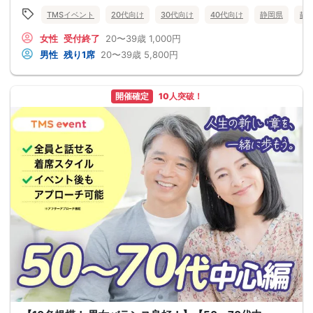
TMSイベント
20代向け
30代向け
40代向け
静岡県
静
女性
受付終了
20〜39歳
1,000円
男性
残り1席
20〜39歳
5,800円
開催確定
10人突破！