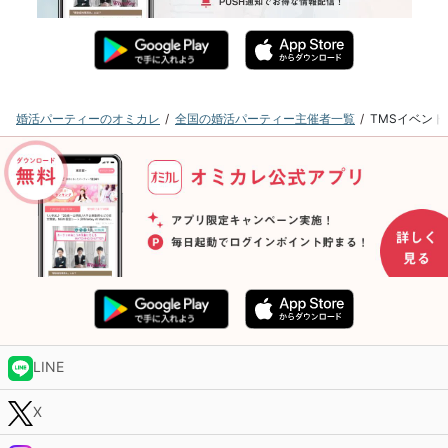
婚活パーティーのオミカレ
全国の婚活パーティー主催者一覧
TMSイベン
LINE
X