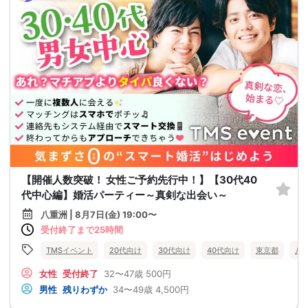
【開催人数突破！ 女性ご予約先行中！】【30代40
代中心編】婚活パーティー～真剣な出会い～
八重洲 | 8月7日(金) 19:00〜
受付終了まで25時間
TMSイベント
20代向け
30代向け
40代向け
東京都
八
女性
受付終了
32〜47歳
500円
男性
残りわずか
34〜49歳
4,500円