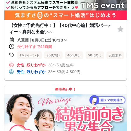
【女性ご予約先行中！】【40代中心編】婚活パーテ
ィー～真剣な出会い～
八重洲 | 8月8日(土) 10:30〜
受付終了まで41時間
TMSイベント
30代向け
40代向け
50代向け
女性無料
女性
残りわずか
38〜53歳
無料
男性
残りわずか
38〜53歳
4,500円
男性先行中！