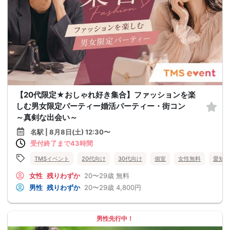
【20代限定★おしゃれ好き集合】ファッションを楽
しむ男女限定パーティー婚活パーティー・街コン
～真剣な出会い～
名駅 | 8月8日(土) 12:30〜
受付終了まで43時間
TMSイベント
20代向け
30代向け
個室
女性無料
愛知県
女性
残りわずか
20〜29歳
無料
男性
残りわずか
20〜29歳
4,800円
男性先行中！