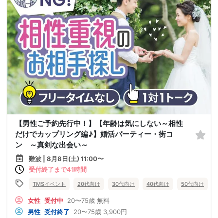
【男性ご予約先行中！】【年齢は気にしない～相性
だけでカップリング編♪】婚活パーティー・街コ
ン ～真剣な出会い～
難波 | 8月8日(土) 11:00〜
受付終了まで41時間
TMSイベント
20代向け
30代向け
40代向け
50代向け
女性
受付中
20〜75歳
無料
男性
受付終了
20〜75歳
3,900円