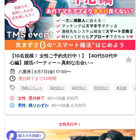
【10名規模！ 女性ご予約先行中！】【40代50代中
心編】婚活パーティー～真剣な出会い～
八重洲 | 8月7日(金) 17:00〜
受付終了まで23時間
TMSイベント
30代向け
40代向け
50代向け
東京都
八
女性
受付終了
40〜59歳
500円
男性
残りわずか
40〜59歳
4,500円
女性先行中！