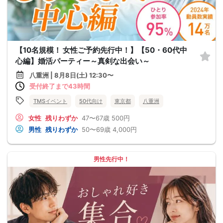
【10名規模！ 女性ご予約先行中！】【50・60代中
心編】婚活パーティー～真剣な出会い～
八重洲 | 8月8日(土) 12:30〜
受付終了まで43時間
TMSイベント
50代向け
東京都
八重洲
女性
残りわずか
47〜67歳
500円
男性
残りわずか
50〜69歳
4,000円
男性先行中！