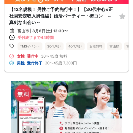
【12名規模！ 男性ご予約先行中！】【30代中心×正
社員安定収入男性編】婚活パーティー・街コン ～
真剣な出会い～
富山市 | 8月8日(土) 13:30〜
受付終了まで44時間
TMSイベント
30代向け
40代向け
女性無料
富山県
富山
女性
受付中
30〜45歳
無料
男性
受付終了
30〜45歳
7,300円