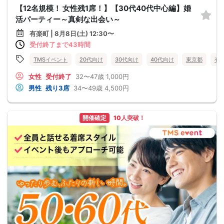
【12名規模！ 女性残1席！】【30代40代中心編】婚
活パーティー～真剣な出会い～
有楽町 | 8月8日(土) 12:30〜
受付終了まで43時間
TMSイベント
20代向け
30代向け
40代向け
東京都
有
女性
受付終了
32〜47歳
1,000円
男性
残り3席
34〜49歳
4,500円
開催確定
10人突破！