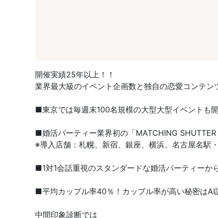
開催実績25年以上！！
業界最大級のイベント企画数と独自の恋愛コンテン
■東京では毎週末100名規模の大型大型イベントも
■婚活パーティー業界初の「MATCHING SHUT
※導入店舗：札幌、新宿、銀座、横浜、名古屋名駅・
■1対1会話重視のスタンダードな婚活パーティーか
■平均カップル率40％！カップル率が高い秘密はAI
中間印象診断では