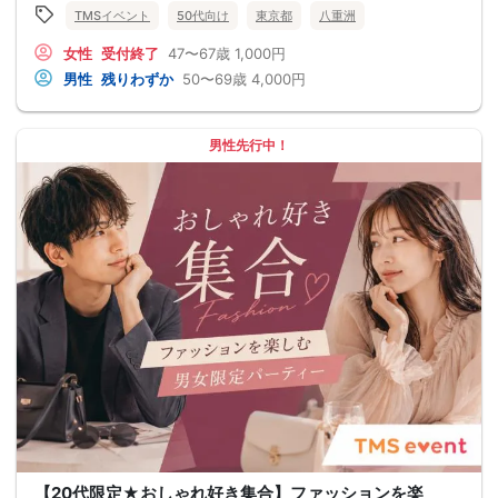
TMSイベント
50代向け
東京都
八重洲
女性
受付終了
47〜67歳
1,000円
男性
残りわずか
50〜69歳
4,000円
男性先行中！
【20代限定★おしゃれ好き集合】ファッションを楽