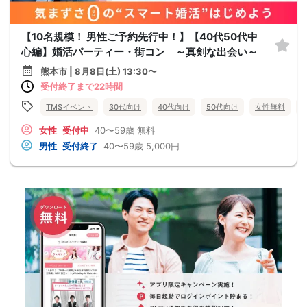
【10名規模！ 男性ご予約先行中！】【40代50代中
心編】婚活パーティー・街コン ～真剣な出会い～
熊本市 | 8月8日(土) 13:30〜
受付終了まで22時間
TMSイベント
30代向け
40代向け
50代向け
女性無料
女性
受付中
40〜59歳
無料
男性
受付終了
40〜59歳
5,000円