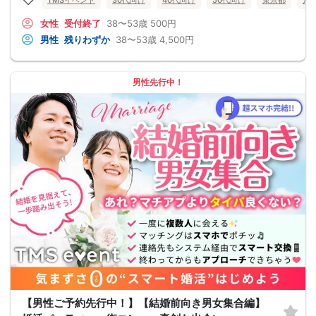
女性
受付終了
38〜53歳
500円
男性
残りわずか
38〜53歳
4,500円
男性先行中！
【男性ご予約先行中！】【結婚前向き男女集合編】