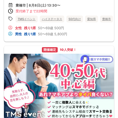
豊橋市 | 8月8日(土) 13:30〜
受付終了まで22時間
TMSイベント
ハイステータス
50代向け
愛知県
豊橋市
女性
残り1席
50〜69歳
500円
男性
残り1席
50〜69歳
5,800円
開催確定
10人突破！