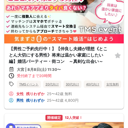
【男性ご予約先行中！】【仲良し夫婦が理想《とこ
とん大切にする男性》将来は温かい家庭にしたい
編】婚活パーティー・街コン ～真剣な出会い～
大宮 | 8月8日(土) 11:30〜
受付終了まで20時間
TMSイベント
20代向け
30代向け
40代向け
女性無料
女性
残りわずか
25〜42歳
無料
男性
残りわずか
25〜42歳
4,800円
開催確定
12人突破！