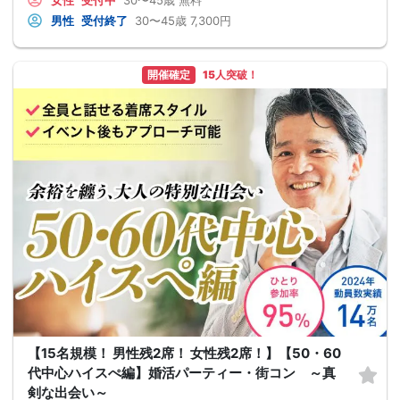
女性
受付中
30〜45歳
無料
男性
受付終了
30〜45歳
7,300円
開催確定
15人突破！
【15名規模！ 男性残2席！ 女性残2席！】【50・60
代中心ハイスぺ編】婚活パーティー・街コン ～真
剣な出会い～