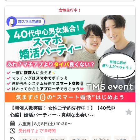
女性先行中！
【開催人数突破！ 女性ご予約先行中！】【40代中
心編】婚活パーティー～真剣な出会い～
八重洲 | 8月8日(土) 10:30〜
受付終了まで19時間
TMSイベント
30代向け
40代向け
50代向け
東京都
八