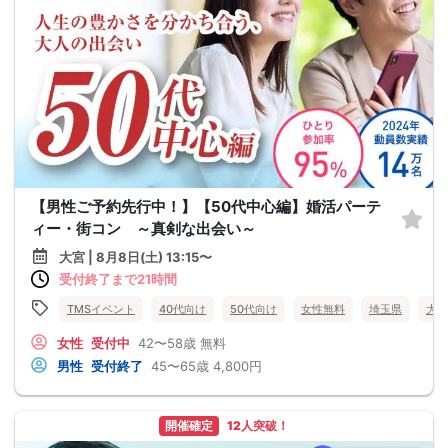
【男性ご予約先行中！】【50代中心編】婚活パーテ
ィー・街コン ～真剣な出会い～
大宮 | 8月8日(土) 13:15〜
受付終了まで21時間
TMSイベント
40代向け
50代向け
女性無料
埼玉県
大宮
女性
受付中
42〜58歳
無料
男性
受付終了
45〜65歳
4,800円
開催確定
12人突破！