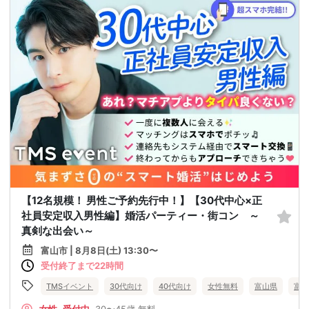
【12名規模！ 男性ご予約先行中！】【30代中心×正
社員安定収入男性編】婚活パーティー・街コン ～
真剣な出会い～
富山市 | 8月8日(土) 13:30〜
受付終了まで22時間
TMSイベント
30代向け
40代向け
女性無料
富山県
富山