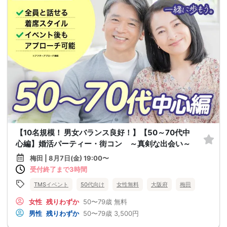
【10名規模！ 男女バランス良好！】【50～70代中
心編】婚活パーティー・街コン ～真剣な出会い～
梅田 | 8月7日(金) 19:00〜
受付終了まで3時間
TMSイベント
50代向け
女性無料
大阪府
梅田
女性
残りわずか
50〜79歳
無料
男性
残りわずか
50〜79歳
3,500円