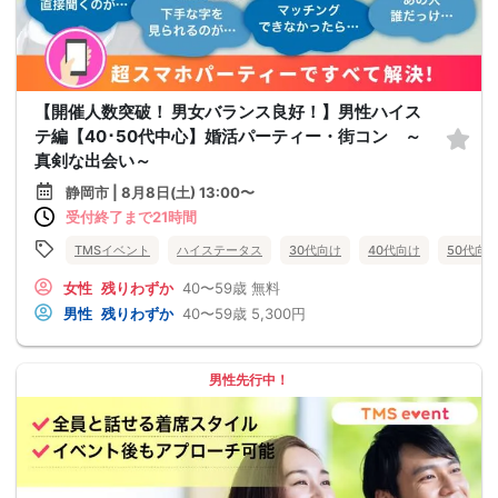
【開催人数突破！ 男女バランス良好！】男性ハイス
テ編【40･50代中心】婚活パーティー・街コン ～
真剣な出会い～
静岡市 | 8月8日(土) 13:00〜
受付終了まで21時間
TMSイベント
ハイステータス
30代向け
40代向け
50代向
女性
残りわずか
40〜59歳
無料
男性
残りわずか
40〜59歳
5,300円
男性先行中！