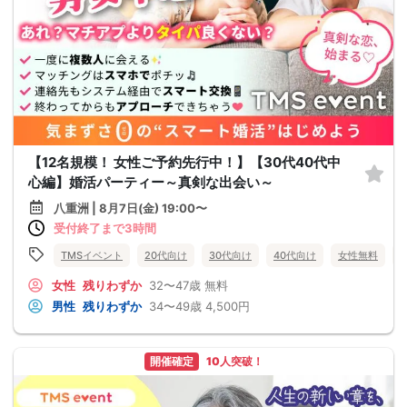
【12名規模！ 女性ご予約先行中！】【30代40代中
心編】婚活パーティー～真剣な出会い～
八重洲 | 8月7日(金) 19:00〜
受付終了まで3時間
TMSイベント
20代向け
30代向け
40代向け
女性無料
女性
残りわずか
32〜47歳
無料
男性
残りわずか
34〜49歳
4,500円
開催確定
10人突破！