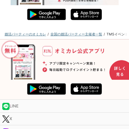
婚活パーティーのオミカレ
全国の婚活パーティー主催者一覧
TMSイベン
LINE
X