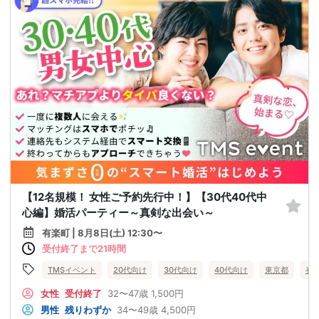
【12名規模！ 女性ご予約先行中！】【30代40代中
心編】婚活パーティー～真剣な出会い～
有楽町 | 8月8日(土) 12:30〜
受付終了まで21時間
TMSイベント
20代向け
30代向け
40代向け
東京都
有
女性
受付終了
32〜47歳
1,500円
男性
残りわずか
34〜49歳
4,500円