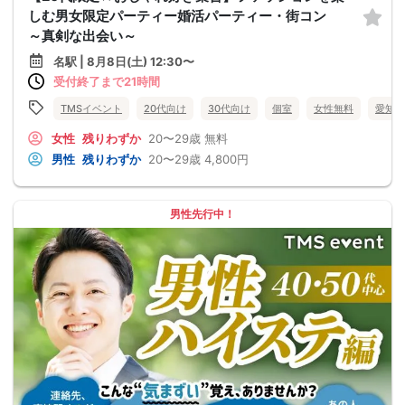
しむ男女限定パーティー婚活パーティー・街コン
～真剣な出会い～
名駅 | 8月8日(土) 12:30〜
受付終了まで21時間
TMSイベント
20代向け
30代向け
個室
女性無料
愛知県
女性
残りわずか
20〜29歳
無料
男性
残りわずか
20〜29歳
4,800円
男性先行中！