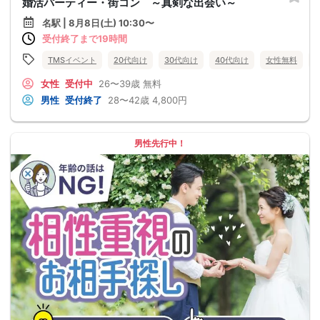
婚活パーティー・街コン ～真剣な出会い～
名駅 | 8月8日(土) 10:30〜
受付終了まで19時間
TMSイベント
20代向け
30代向け
40代向け
女性無料
女性
受付中
26〜39歳
無料
男性
受付終了
28〜42歳
4,800円
男性先行中！