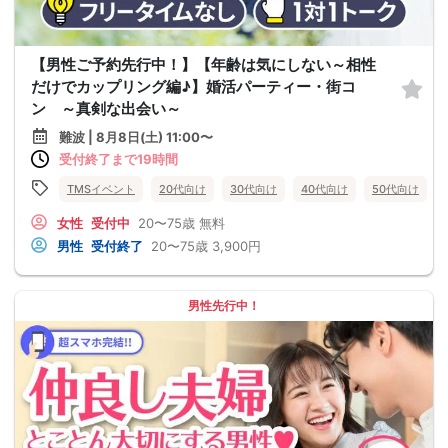
【男性ご予約先行中！】【年齢は気にしない～相性
だけでカップリング編♪】婚活パーティー・街コ
ン ～真剣な出会い～
難波 | 8月8日(土) 11:00〜
受付終了まで19時間
TMSイベント
20代向け
30代向け
40代向け
50代向け
女性
受付中
20〜75歳
無料
男性
受付終了
20〜75歳
3,900円
男性先行中！