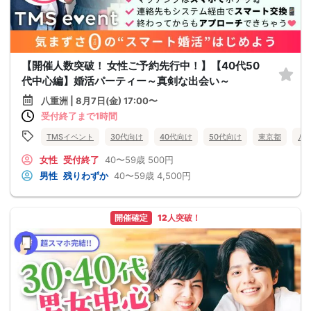
【開催人数突破！ 女性ご予約先行中！】【40代50
代中心編】婚活パーティー～真剣な出会い～
八重洲 | 8月7日(金) 17:00〜
受付終了まで1時間
TMSイベント
30代向け
40代向け
50代向け
東京都
八
女性
受付終了
40〜59歳
500円
男性
残りわずか
40〜59歳
4,500円
開催確定
12人突破！