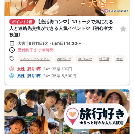
【恋活街コン♡】1:1トークで気になる
ポイント2倍
人と連絡先交換ができる人気イベント♡《初心者大
歓迎》
大宮 | 8月11日(火・山の日) 14:30〜
受付終了まで18時間
イベントコンタクト
20代向け
30代向け
埼玉県
大宮
女性
残り1席
24〜35歳
100円
男性
残り1席
24〜35歳
5,500円