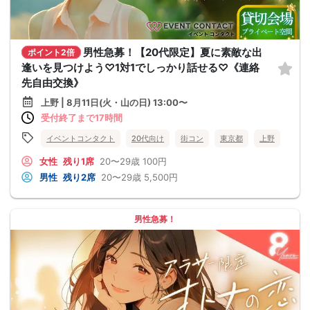
男性急募！【20代限定】夏に素敵な出
ポイント2倍
逢いを見つけよう♡1対1でしっかり話せる♡《連絡
先自由交換》
上野 | 8月11日(火・山の日) 13:00〜
受付終了まで17時間
イベントコンタクト
20代向け
街コン
東京都
上野
女性
残り1席
20〜29歳
100円
男性
残り2席
20〜29歳
5,500円
男性急募！