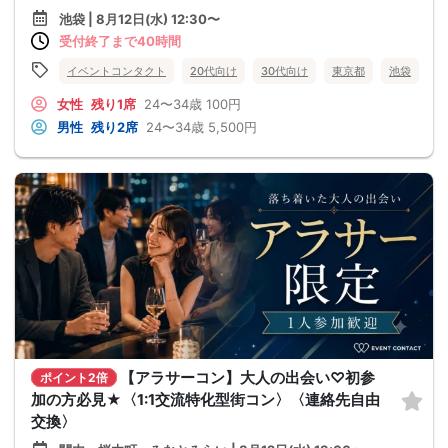
池袋 | 8月12日(水) 12:30〜
受付終了まで40時間
イベントコンタクト
20代向け
30代向け
東京都
池袋
女性
残り1席
24〜34歳
100円
男性
残り2席
24〜34歳
5,500円
【アラサーコン】大人の出会い♡初参
ポイント2倍
加の方必見★〈1:1交流特化型街コン〉〈連絡先自由
交換〉