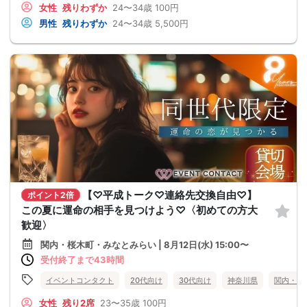
女性
残りわずか
24〜34歳
100円
男性
残りわずか
24〜34歳
5,500円
【♡平成トーク♡連絡先交換自由♡】
ポイント2倍
この夏に運命の相手を見つけよう♡〈初めての方大
歓迎〉
関内・桜木町・みなとみらい | 8月12日(水) 15:00〜
受付終了まで43時間
イベントコンタクト
20代向け
30代向け
神奈川県
関内・桜
女性
残り2席
23〜35歳
100円