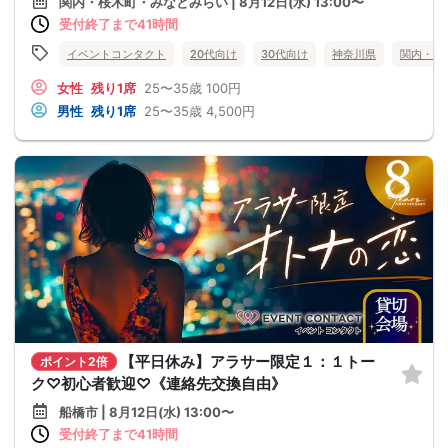
関内・桜木町・みなとみらい | 8月12日(水) 13:00〜
受付終了まで41時間
イベントコンタクト
20代向け
30代向け
神奈川県
関内・桜
女性
残り1席
25〜35歳
100円
男性
残り1席
25〜35歳
4,500円
【平日休み】アラサー限定１：１トー
ポイント2倍
ク♡初心者歓迎♡《連絡先交換自由》
船橋市 | 8月12日(水) 13:00〜
受付終了まで41時間