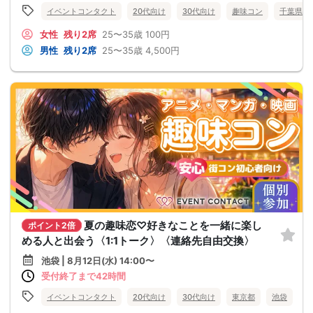
イベントコンタクト
20代向け
30代向け
趣味コン
千葉県
女性
残り2席
25〜35歳
100円
男性
残り2席
25〜35歳
4,500円
夏の趣味恋♡好きなことを一緒に楽し
ポイント2倍
める人と出会う〈1:1トーク〉〈連絡先自由交換〉
池袋 | 8月12日(水) 14:00〜
受付終了まで42時間
イベントコンタクト
20代向け
30代向け
東京都
池袋