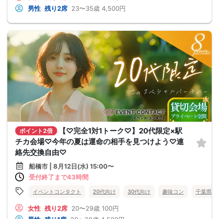
男性
残り2席
23〜35歳
4,500円
【♡完全1対1トーク♡】20代限定×駅
ポイント2倍
チカ会場♡今年の夏は運命の相手を見つけよう♡連
絡先交換自由♡
船橋市 | 8月12日(水) 15:00〜
受付終了まで43時間
イベントコンタクト
20代向け
30代向け
趣味コン
千葉県
女性
残り2席
20〜29歳
100円