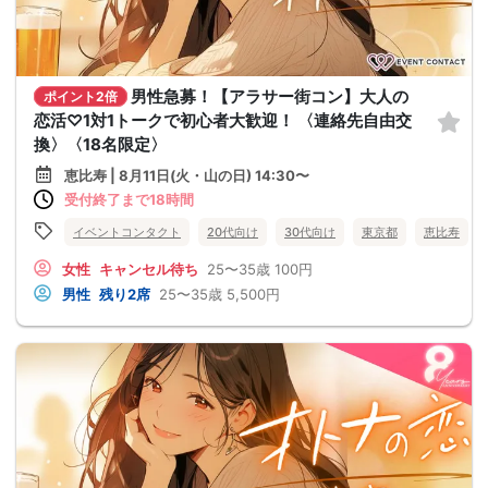
男性急募！【アラサー街コン】大人の
ポイント2倍
恋活♡1対1トークで初心者大歓迎！ 〈連絡先自由交
換〉〈18名限定〉
恵比寿 | 8月11日(火・山の日) 14:30〜
受付終了まで18時間
イベントコンタクト
20代向け
30代向け
東京都
恵比寿
女性
キャンセル待ち
25〜35歳
100円
男性
残り2席
25〜35歳
5,500円