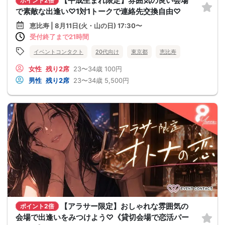
【平成生まれ限定】雰囲気の良い会場
ポイント2倍
で素敵な出逢い♡1対1トークで連絡先交換自由♡
恵比寿 | 8月11日(火・山の日) 17:30〜
受付終了まで21時間
イベントコンタクト
20代向け
東京都
恵比寿
女性
残り2席
23〜34歳
100円
男性
残り2席
23〜34歳
5,500円
【アラサー限定】おしゃれな雰囲気の
ポイント2倍
会場で出逢いをみつけよう♡《貸切会場で恋活パー