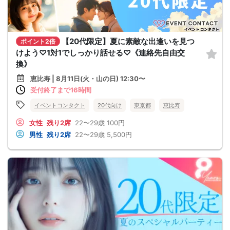
【20代限定】夏に素敵な出逢いを見つ
ポイント2倍
けよう♡1対1でしっかり話せる♡《連絡先自由交
換》
恵比寿 | 8月11日(火・山の日) 12:30〜
受付終了まで16時間
イベントコンタクト
20代向け
東京都
恵比寿
女性
残り2席
22〜29歳
100円
男性
残り2席
22〜29歳
5,500円