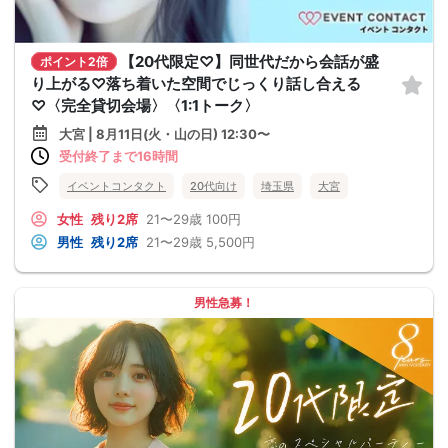
【20代限定♡】同世代だから会話が盛
ポイント2倍
り上がる♡落ち着いた空間でじっくり話し合える
♡〈完全貸切会場〉〈1:1トーク〉
大宮 | 8月11日(火・山の日) 12:30〜
受付終了まで16時間
イベントコンタクト
20代向け
埼玉県
大宮
女性
残り2席
21〜29歳
100円
男性
残り2席
21〜29歳
5,500円
男性急募！