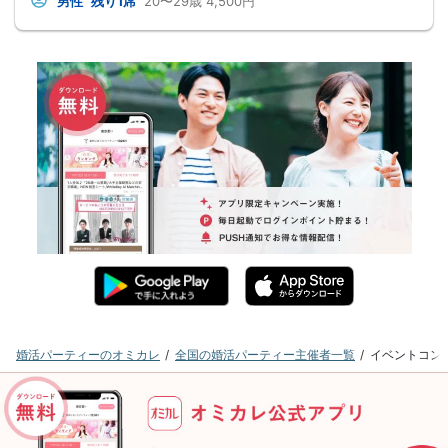
男性
残り1席
20〜29歳
4,500円
婚活パーティーのオミカレ
全国の婚活パーティー主催者一覧
イベントコン