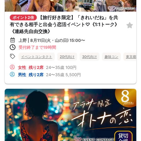
【旅行好き限定】「きれいだね」を共
ポイント2倍
有できる相手と出会う恋活イベント♡《1:1トーク》
《連絡先自由交換》
上野 | 8月11日(火・山の日) 15:00〜
受付終了まで19時間
イベントコンタクト
20代向け
30代向け
趣味コン
東京都
女性
残り2席
24〜35歳
100円
男性
残り2席
24〜35歳
5,500円