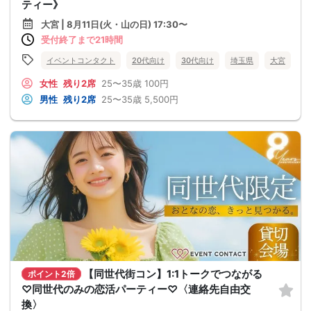
ティー》
大宮 | 8月11日(火・山の日) 17:30〜
受付終了まで21時間
イベントコンタクト
20代向け
30代向け
埼玉県
大宮
女性
残り2席
25〜35歳
100円
男性
残り2席
25〜35歳
5,500円
【同世代街コン】1:1トークでつながる
ポイント2倍
♡同世代のみの恋活パーティー♡〈連絡先自由交
換〉