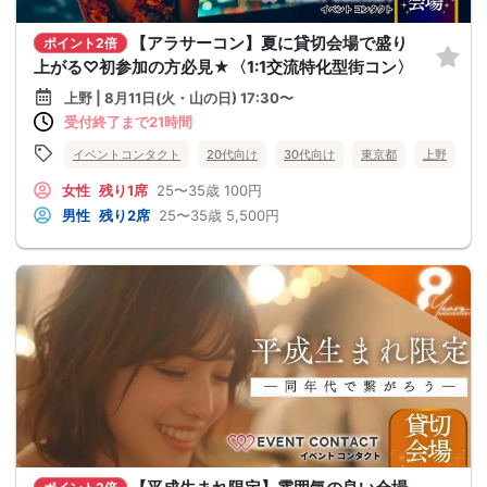
【アラサーコン】夏に貸切会場で盛り
ポイント2倍
上がる♡初参加の方必見★〈1:1交流特化型街コン〉
上野 | 8月11日(火・山の日) 17:30〜
受付終了まで21時間
イベントコンタクト
20代向け
30代向け
東京都
上野
女性
残り1席
25〜35歳
100円
男性
残り2席
25〜35歳
5,500円