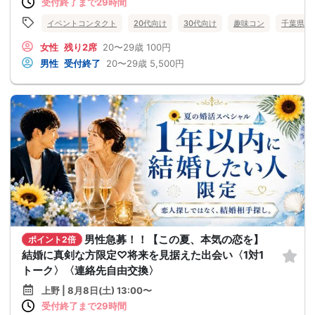
受付終了まで29時間
イベントコンタクト
20代向け
30代向け
趣味コン
千葉県
女性
残り2席
20〜29歳
100円
男性
受付終了
20〜29歳
5,500円
男性急募！！【この夏、本気の恋を】
ポイント2倍
結婚に真剣な方限定♡将来を見据えた出会い〈1対1
トーク〉〈連絡先自由交換〉
上野 | 8月8日(土) 13:00〜
受付終了まで29時間