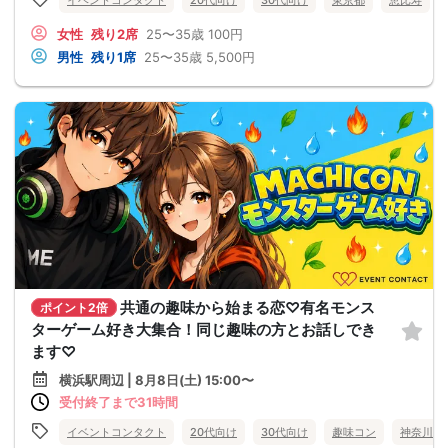
イベントコンタクト
20代向け
30代向け
東京都
恵比寿
女性
残り2席
25〜35歳
100円
男性
残り1席
25〜35歳
5,500円
共通の趣味から始まる恋♡有名モンス
ポイント2倍
ターゲーム好き大集合！同じ趣味の方とお話しでき
ます♡
横浜駅周辺 | 8月8日(土) 15:00〜
受付終了まで31時間
イベントコンタクト
20代向け
30代向け
趣味コン
神奈川県