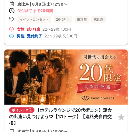
恵比寿 | 8月8日(土) 12:30〜
受付終了まで29時間
イベントコンタクト
20代向け
東京都
恵比寿
女性
残り1席
22〜29歳
100円
男性
受付終了
22〜29歳
5,500円
【ホテルラウンジで20代街コン】運命
ポイント2倍
の出逢い見つけよう♡【1:1トーク】【連絡先自由交
換】
水戸市 | 8月8日(土) 13:00〜