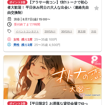
【アラサー街コン】1対1トークで初心
ポイント2倍
者大歓迎！ 平日休み同士の大人な出会い〈連絡先自
由交換制〉
渋谷 | 8月7日(金) 15:00〜
受付終了まで7時間
イベントコンタクト
20代向け
30代向け
東京都
渋谷
女性
残り2席
25〜35歳
100円
男性
残り2席
25〜35歳
4,500円
【平日限定】お洒落な貸切会場でゆっ
ポイント2倍