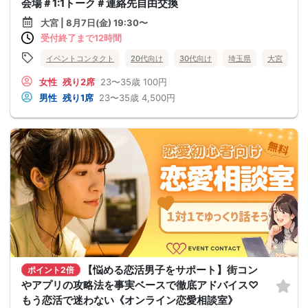
会場＃1:1トーク＃連絡先自由交換
大宮 | 8月7日(金) 19:30〜
受付終了まで12時間
イベントコンタクト
20代向け
30代向け
埼玉県
大宮
女性
残り2席
23〜35歳
100円
男性
残り1席
23〜35歳
4,500円
【悩める恋活男子をサポート】街コン
ポイント2倍
やアプリの攻略法を事実ベースで徹底アドバイス♡
もう恋活で迷わない《オンライン恋愛相談室》