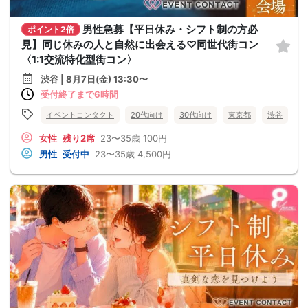
男性急募【平日休み・シフト制の方必
ポイント2倍
見】同じ休みの人と自然に出会える♡同世代街コン
〈1:1交流特化型街コン〉
渋谷 | 8月7日(金) 13:30〜
受付終了まで6時間
イベントコンタクト
20代向け
30代向け
東京都
渋谷
女性
残り2席
23〜35歳
100円
男性
受付中
23〜35歳
4,500円