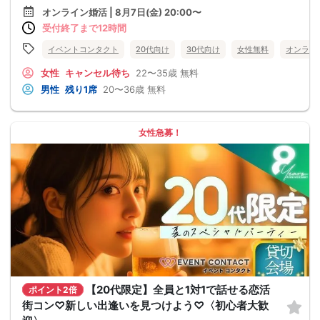
オンライン婚活 | 8月7日(金) 20:00〜
受付終了まで12時間
イベントコンタクト
20代向け
30代向け
女性無料
オンライ
女性
キャンセル待ち
22〜35歳
無料
男性
残り1席
20〜36歳
無料
女性急募！
【20代限定】全員と1対1で話せる恋活
ポイント2倍
街コン♡新しい出逢いを見つけよう♡〈初心者大歓