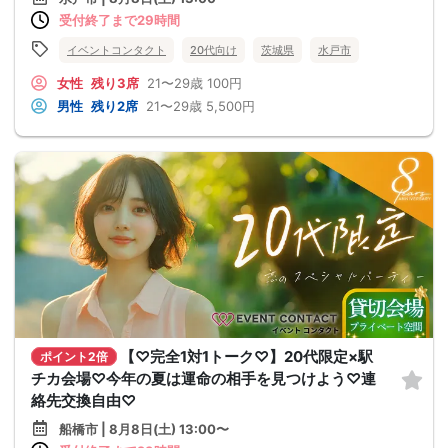
受付終了まで29時間
イベントコンタクト
20代向け
茨城県
水戸市
女性
残り3席
21〜29歳
100円
男性
残り2席
21〜29歳
5,500円
【♡完全1対1トーク♡】20代限定×駅
ポイント2倍
チカ会場♡今年の夏は運命の相手を見つけよう♡連
絡先交換自由♡
船橋市 | 8月8日(土) 13:00〜