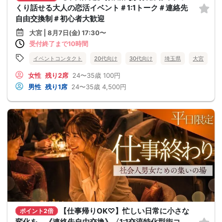
くり話せる大人の恋活イベント＃1:1トーク＃連絡先
自由交換制＃初心者大歓迎
大宮 | 8月7日(金) 17:30〜
受付終了まで10時間
イベントコンタクト
20代向け
30代向け
埼玉県
大宮
女性
残り2席
24〜35歳
100円
男性
残り1席
24〜35歳
4,500円
【仕事帰りOK♡】忙しい日常に小さな
ポイント2倍
変化を。《連絡先自由交換》〈1:1交流特化型街コ