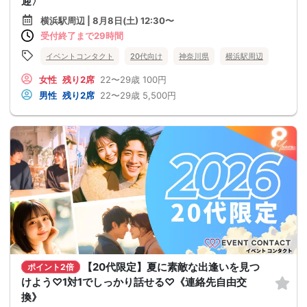
迎〉
横浜駅周辺 | 8月8日(土) 12:30〜
受付終了まで29時間
イベントコンタクト
20代向け
神奈川県
横浜駅周辺
女性
残り2席
22〜29歳
100円
男性
残り2席
22〜29歳
5,500円
【20代限定】夏に素敵な出逢いを見つ
ポイント2倍
けよう♡1対1でしっかり話せる♡《連絡先自由交
換》