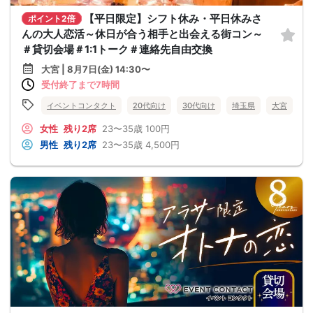
【平日限定】シフト休み・平日休みさ
ポイント2倍
んの大人恋活～休日が合う相手と出会える街コン～
＃貸切会場＃1:1トーク＃連絡先自由交換
大宮 | 8月7日(金) 14:30〜
受付終了まで7時間
イベントコンタクト
20代向け
30代向け
埼玉県
大宮
女性
残り2席
23〜35歳
100円
男性
残り2席
23〜35歳
4,500円