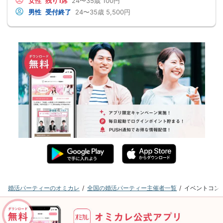
女性
残り1席
24〜35歳
100円
男性
受付終了
24〜35歳
5,500円
婚活パーティーのオミカレ
全国の婚活パーティー主催者一覧
イベントコン