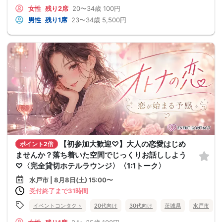
女性
残り2席
20〜34歳
100円
男性
残り1席
23〜34歳
5,500円
【初参加大歓迎♡】大人の恋愛はじめ
ポイント2倍
ませんか？落ち着いた空間でじっくりお話ししよう
♡〈完全貸切ホテルラウンジ〉〈1:1トーク〉
水戸市 | 8月8日(土) 15:00〜
受付終了まで31時間
イベントコンタクト
20代向け
30代向け
茨城県
水戸市