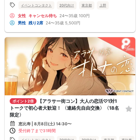
イベントコンタクト
20代向け
東京都
上野
女性
キャンセル待ち
24〜35歳
100円
男性
残り2席
24〜35歳
5,500円
【アラサー街コン】大人の恋活♡1対1
ポイント2倍
トークで初心者大歓迎！ 〈連絡先自由交換〉〈18名
限定〉
恵比寿 | 8月8日(土) 14:30〜
受付終了まで31時間