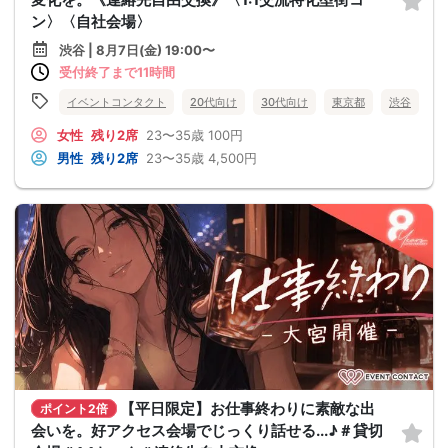
ン〉〈自社会場〉
渋谷 | 8月7日(金) 19:00〜
受付終了まで11時間
イベントコンタクト
20代向け
30代向け
東京都
渋谷
女性
残り2席
23〜35歳
100円
男性
残り2席
23〜35歳
4,500円
【平日限定】お仕事終わりに素敵な出
ポイント2倍
会いを。好アクセス会場でじっくり話せる...♪＃貸切