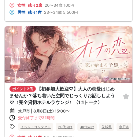
女性
残り2席
20〜34歳
100円
男性
残り1席
23〜34歳
5,500円
【初参加大歓迎♡】大人の恋愛はじめ
ポイント2倍
ませんか？落ち着いた空間でじっくりお話ししよう
♡〈完全貸切ホテルラウンジ〉〈1:1トーク〉
水戸市 | 8月8日(土) 15:00〜
受付終了まで31時間
イベントコンタクト
20代向け
30代向け
茨城県
水戸市