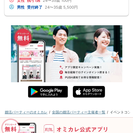
女性
残り1席
24〜35歳
100円
男性
受付終了
24〜35歳
5,500円
婚活パーティーのオミカレ
全国の婚活パーティー主催者一覧
イベントコン