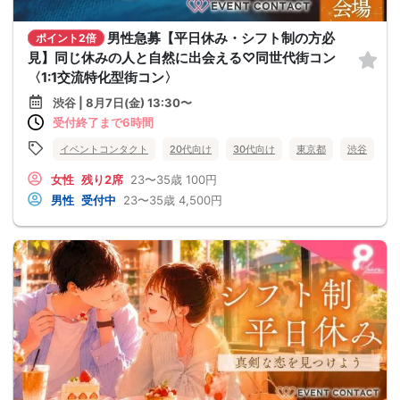
男性急募【平日休み・シフト制の方必
ポイント2倍
見】同じ休みの人と自然に出会える♡同世代街コン
〈1:1交流特化型街コン〉
渋谷 | 8月7日(金) 13:30〜
受付終了まで6時間
イベントコンタクト
20代向け
30代向け
東京都
渋谷
女性
残り2席
23〜35歳
100円
男性
受付中
23〜35歳
4,500円