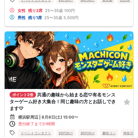
イベントコンタクト
20代向け
30代向け
東京都
恵比寿
女性
残り2席
25〜35歳
100円
男性
残り1席
25〜35歳
5,500円
共通の趣味から始まる恋♡有名モンス
ポイント2倍
ターゲーム好き大集合！同じ趣味の方とお話しでき
ます♡
横浜駅周辺 | 8月8日(土) 15:00〜
受付終了まで31時間
イベントコンタクト
20代向け
30代向け
趣味コン
神奈川県