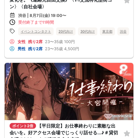
ン〉〈自社会場〉
渋谷 | 8月7日(金) 19:00〜
受付終了まで11時間
イベントコンタクト
20代向け
30代向け
東京都
渋谷
女性
残り2席
23〜35歳
100円
男性
残り2席
23〜35歳
4,500円
【平日限定】お仕事終わりに素敵な出
ポイント2倍
会いを。好アクセス会場でじっくり話せる...♪＃貸切