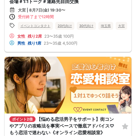
会場＃1:1トーク＃連絡先自由交換
大宮 | 8月7日(金) 19:30〜
受付終了まで12時間
イベントコンタクト
20代向け
30代向け
埼玉県
大宮
女性
残り2席
23〜35歳
100円
男性
残り1席
23〜35歳
4,500円
【悩める恋活男子をサポート】街コン
ポイント2倍
やアプリの攻略法を事実ベースで徹底アドバイス♡
もう恋活で迷わない《オンライン恋愛相談室》