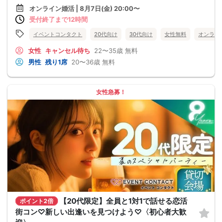
オンライン婚活 | 8月7日(金) 20:00〜
受付終了まで12時間
イベントコンタクト
20代向け
30代向け
女性無料
オンライ
女性
キャンセル待ち
22〜35歳
無料
男性
残り1席
20〜36歳
無料
女性急募！
【20代限定】全員と1対1で話せる恋活
ポイント2倍
街コン♡新しい出逢いを見つけよう♡〈初心者大歓