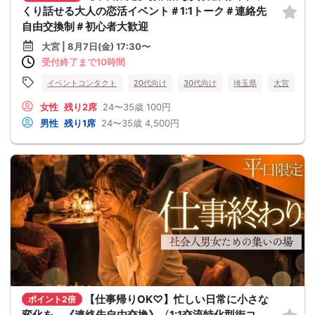
くり話せる大人の恋活イベント＃1:1トーク＃連絡先
自由交換制＃初心者大歓迎
大宮 | 8月7日(金) 17:30〜
受付終了まで10時間
イベントコンタクト
20代向け
30代向け
埼玉県
大宮
女性
残り2席
24〜35歳
100円
男性
残り1席
24〜35歳
4,500円
【仕事帰りOK♡】忙しい日常に小さな
ポイント2倍
変化を。《連絡先自由交換》〈1:1交流特化型街コ