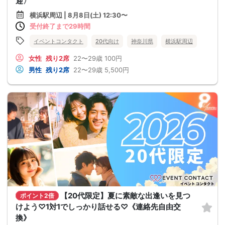
迎〉
横浜駅周辺 | 8月8日(土) 12:30〜
受付終了まで29時間
イベントコンタクト
20代向け
神奈川県
横浜駅周辺
女性
残り2席
22〜29歳
100円
男性
残り2席
22〜29歳
5,500円
【20代限定】夏に素敵な出逢いを見つ
ポイント2倍
けよう♡1対1でしっかり話せる♡《連絡先自由交
換》