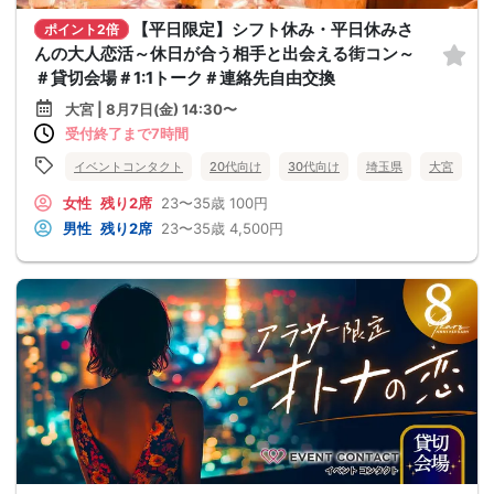
【平日限定】シフト休み・平日休みさ
ポイント2倍
んの大人恋活～休日が合う相手と出会える街コン～
＃貸切会場＃1:1トーク＃連絡先自由交換
大宮 | 8月7日(金) 14:30〜
受付終了まで7時間
イベントコンタクト
20代向け
30代向け
埼玉県
大宮
女性
残り2席
23〜35歳
100円
男性
残り2席
23〜35歳
4,500円