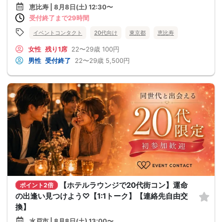
恵比寿 | 8月8日(土) 12:30〜
受付終了まで29時間
イベントコンタクト
20代向け
東京都
恵比寿
女性
残り1席
22〜29歳
100円
男性
受付終了
22〜29歳
5,500円
【ホテルラウンジで20代街コン】運命
ポイント2倍
の出逢い見つけよう♡【1:1トーク】【連絡先自由交
換】
水戸市 | 8月8日(土) 13:00〜