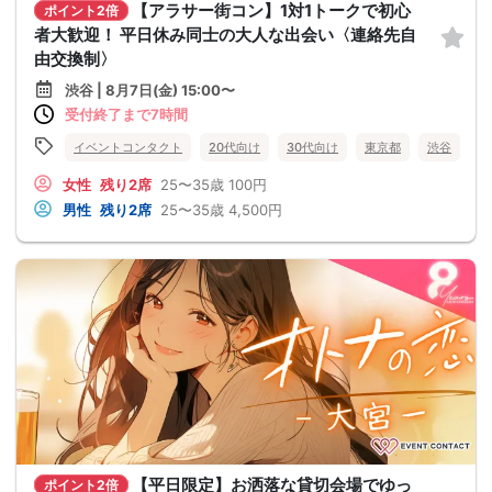
【アラサー街コン】1対1トークで初心
ポイント2倍
者大歓迎！ 平日休み同士の大人な出会い〈連絡先自
由交換制〉
渋谷 | 8月7日(金) 15:00〜
受付終了まで7時間
イベントコンタクト
20代向け
30代向け
東京都
渋谷
女性
残り2席
25〜35歳
100円
男性
残り2席
25〜35歳
4,500円
【平日限定】お洒落な貸切会場でゆっ
ポイント2倍