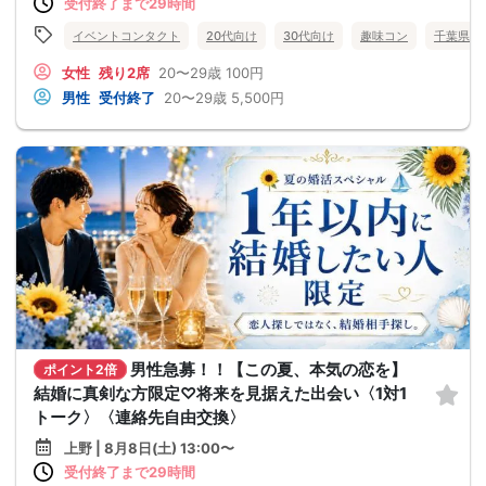
受付終了まで29時間
イベントコンタクト
20代向け
30代向け
趣味コン
千葉県
女性
残り2席
20〜29歳
100円
男性
受付終了
20〜29歳
5,500円
男性急募！！【この夏、本気の恋を】
ポイント2倍
結婚に真剣な方限定♡将来を見据えた出会い〈1対1
トーク〉〈連絡先自由交換〉
上野 | 8月8日(土) 13:00〜
受付終了まで29時間