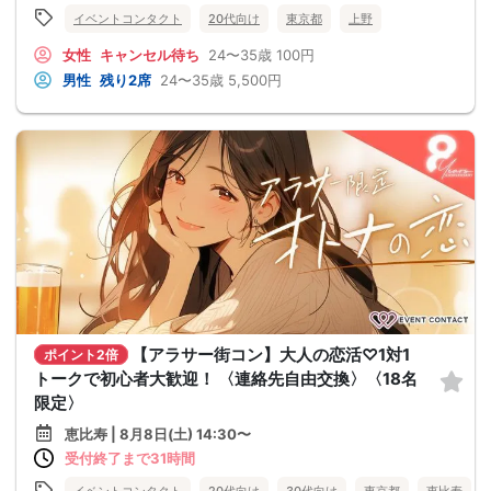
イベントコンタクト
20代向け
東京都
上野
女性
キャンセル待ち
24〜35歳
100円
男性
残り2席
24〜35歳
5,500円
【アラサー街コン】大人の恋活♡1対1
ポイント2倍
トークで初心者大歓迎！ 〈連絡先自由交換〉〈18名
限定〉
恵比寿 | 8月8日(土) 14:30〜
受付終了まで31時間