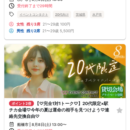
受付終了まで29時間
イベントコンタクト
20代向け
茨城県
水戸市
女性
残り3席
21〜29歳
100円
男性
残り2席
21〜29歳
5,500円
【♡完全1対1トーク♡】20代限定×駅
ポイント2倍
チカ会場♡今年の夏は運命の相手を見つけよう♡連
絡先交換自由♡
船橋市 | 8月8日(土) 13:00〜