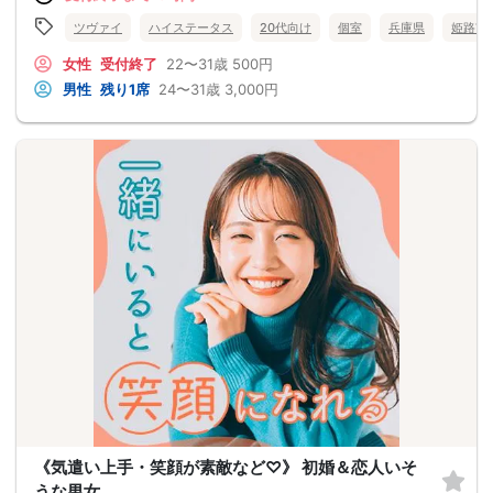
ツヴァイ
ハイステータス
20代向け
個室
兵庫県
姫路市
女性
受付終了
22〜31歳
500円
男性
残り1席
24〜31歳
3,000円
《気遣い上手・笑顔が素敵など♡》 初婚＆恋人いそ
うな男女