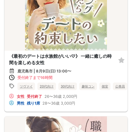
《最初のデートは水族館がいい♡》 一緒に癒しの時
間を楽しめる女性
鹿児島市 | 8月9日(日) 13:00〜
受付終了まで16時間
ツヴァイ
20代向け
30代向け
趣味コン
個室
公務員
女性
受付終了
26〜36歳
2,000円
男性
残り1席
28〜36歳
3,000円