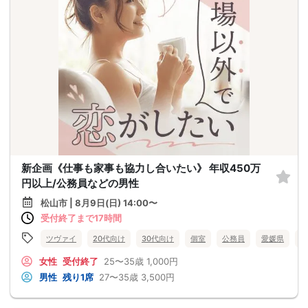
新企画《仕事も家事も協力し合いたい》 年収450万
円以上/公務員などの男性
松山市 | 8月9日(日) 14:00〜
受付終了まで17時間
ツヴァイ
20代向け
30代向け
個室
公務員
愛媛県
松
女性
受付終了
25〜35歳
1,000円
男性
残り1席
27〜35歳
3,500円