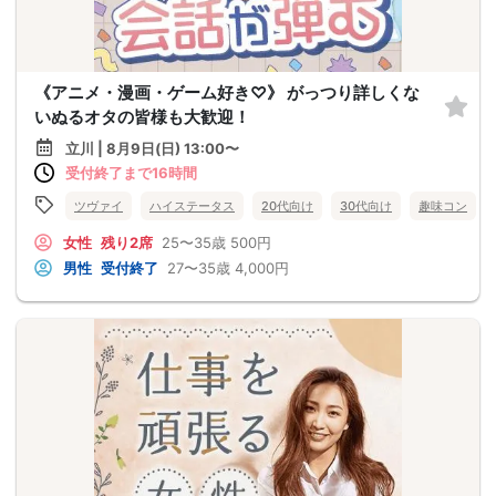
《アニメ・漫画・ゲーム好き♡》 がっつり詳しくな
いぬるオタの皆様も大歓迎！
立川 | 8月9日(日) 13:00〜
受付終了まで16時間
ツヴァイ
ハイステータス
20代向け
30代向け
趣味コン
女性
残り2席
25〜35歳
500円
男性
受付終了
27〜35歳
4,000円