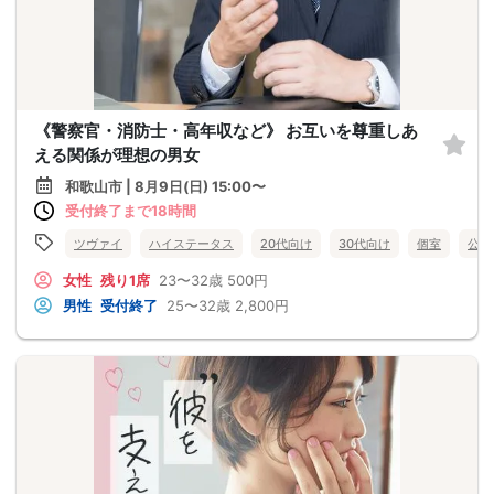
《警察官・消防士・高年収など》 お互いを尊重しあ
える関係が理想の男女
和歌山市 | 8月9日(日) 15:00〜
受付終了まで18時間
ツヴァイ
ハイステータス
20代向け
30代向け
個室
公務
女性
残り1席
23〜32歳
500円
男性
受付終了
25〜32歳
2,800円