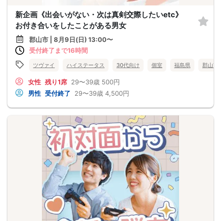
新企画《出会いがない・次は真剣交際したいetc》
お付き合いをしたことがある男女
郡山市 | 8月9日(日) 13:00〜
受付終了まで16時間
ツヴァイ
ハイステータス
30代向け
個室
福島県
郡山市
女性
残り1席
29〜39歳
500円
男性
受付終了
29〜39歳
4,500円