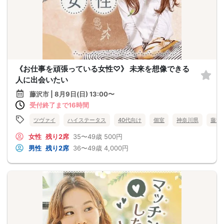
《お仕事を頑張っている女性♡》 未来を想像できる
人に出会いたい
藤沢市 | 8月9日(日) 13:00〜
受付終了まで16時間
ツヴァイ
ハイステータス
40代向け
個室
神奈川県
藤沢
女性
残り2席
35〜49歳
500円
男性
残り2席
36〜49歳
4,000円