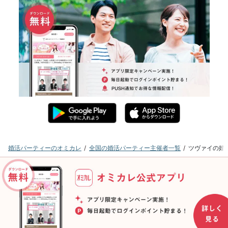
婚活パーティーのオミカレ
全国の婚活パーティー主催者一覧
ツヴァイの婚