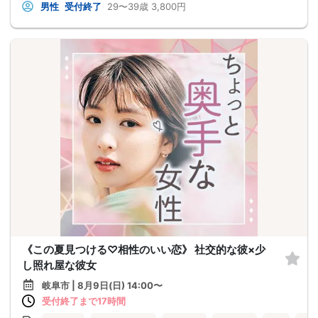
男性
受付終了
29〜39歳
3,800円
《この夏見つける♡相性のいい恋》 社交的な彼×少
し照れ屋な彼女
岐阜市 | 8月9日(日) 14:00〜
受付終了まで17時間