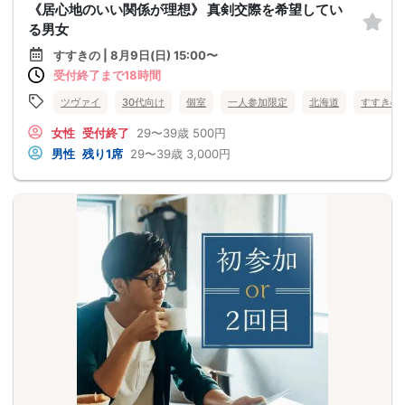
《居心地のいい関係が理想》 真剣交際を希望してい
る男女
すすきの | 8月9日(日) 15:00〜
受付終了まで18時間
ツヴァイ
30代向け
個室
一人参加限定
北海道
すすきの
女性
受付終了
29〜39歳
500円
男性
残り1席
29〜39歳
3,000円