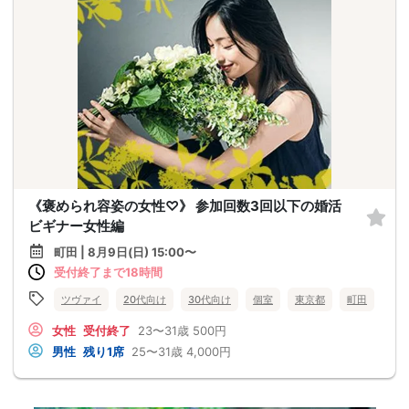
《褒められ容姿の女性♡》 参加回数3回以下の婚活
ビギナー女性編
町田 | 8月9日(日) 15:00〜
受付終了まで18時間
ツヴァイ
20代向け
30代向け
個室
東京都
町田
女性
受付終了
23〜31歳
500円
男性
残り1席
25〜31歳
4,000円