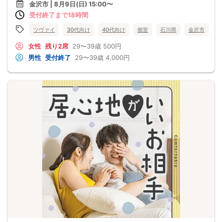
金沢市 | 8月9日(日) 15:00〜
受付終了まで18時間
ツヴァイ
30代向け
40代向け
個室
石川県
金沢市
女性
残り2席
29〜39歳
500円
男性
受付終了
29〜39歳
4,000円