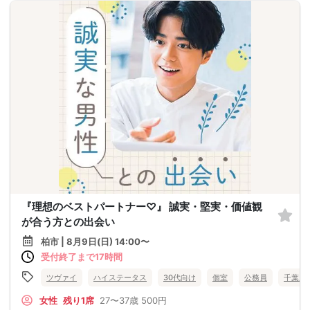
『理想のベストパートナー♡』 誠実・堅実・価値観
が合う方との出会い
柏市 | 8月9日(日) 14:00〜
受付終了まで17時間
ツヴァイ
ハイステータス
30代向け
個室
公務員
千葉県
女性
残り1席
27〜37歳
500円