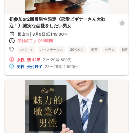
初参加or2回目男性限定《恋愛ビギナーさん大歓
迎！》誠実な恋愛をしたい男女
郡山市 | 8月9日(日) 15:00〜
受付終了まで18時間
ツヴァイ
ハイステータス
20代向け
個室
公務員
福島県
女性
残り1席
21〜29歳
500円
男性
受付終了
23〜29歳
4,500円