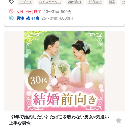
ツヴァイ
ハイステータス
20代向け
30代向け
個室
公務
女性
受付終了
23〜31歳
500円
男性
残り1席
25〜31歳
4,000円
《1年で婚約したい》たばこを吸わない男女×気遣い
上手な男性