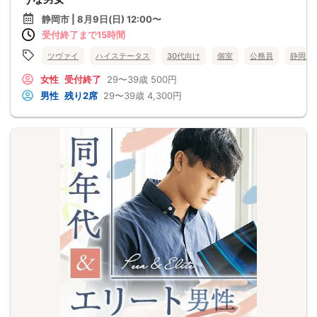
静岡市 | 8月9日(日) 12:00〜
受付終了まで15時間
ツヴァイ
ハイステータス
30代向け
個室
公務員
静岡県
女性
受付終了
29〜39歳
500円
男性
残り2席
29〜39歳
4,300円