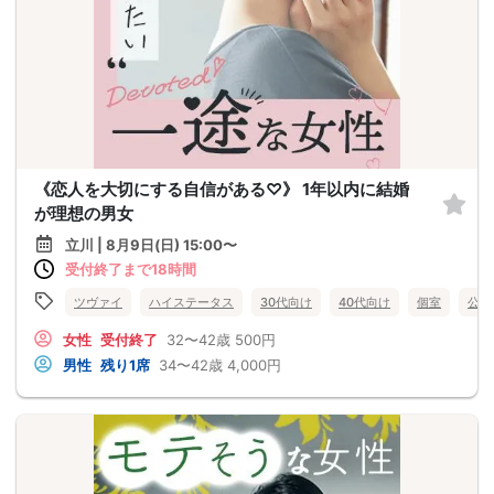
《恋人を大切にする自信がある♡》 1年以内に結婚
が理想の男女
立川 | 8月9日(日) 15:00〜
受付終了まで18時間
ツヴァイ
ハイステータス
30代向け
40代向け
個室
公務
女性
受付終了
32〜42歳
500円
男性
残り1席
34〜42歳
4,000円