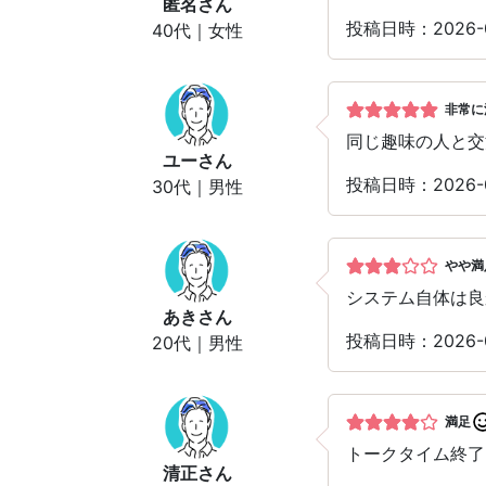
匿名
さん
投稿日時：2026-
40代｜女性
非常に
同じ趣味の人と交
ユー
さん
投稿日時：2026-
30代｜男性
やや満
システム自体は良
あき
さん
投稿日時：2026-
20代｜男性
満足
トークタイム終了
清正
さん