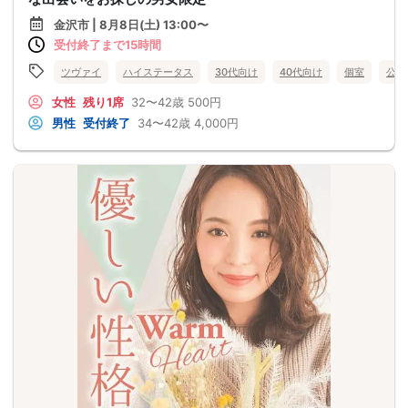
金沢市 | 8月8日(土) 13:00〜
受付終了まで15時間
ツヴァイ
ハイステータス
30代向け
40代向け
個室
公務
女性
残り1席
32〜42歳
500円
男性
受付終了
34〜42歳
4,000円