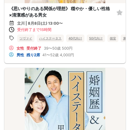
《思いやりのある関係が理想》 穏やか・優しい性格
×清潔感がある男女
立川 | 8月8日(土) 13:00〜
受付終了まで15時間
ツヴァイ
ハイステータス
40代向け
50代向け
個室
東京
女性
受付終了
39〜50歳
500円
男性
残り2席
41〜52歳
4,000円