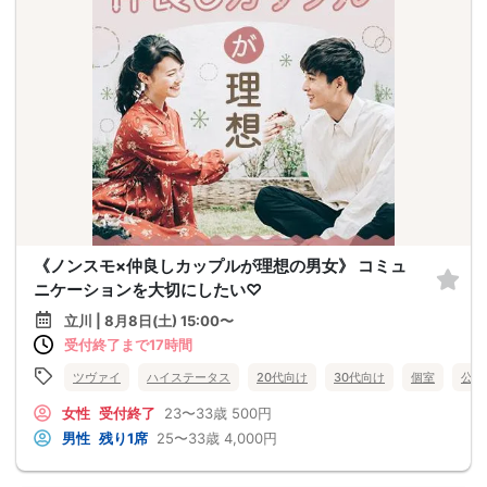
《ノンスモ×仲良しカップルが理想の男女》 コミュ
ニケーションを大切にしたい♡
立川 | 8月8日(土) 15:00〜
受付終了まで17時間
ツヴァイ
ハイステータス
20代向け
30代向け
個室
公務
女性
受付終了
23〜33歳
500円
男性
残り1席
25〜33歳
4,000円