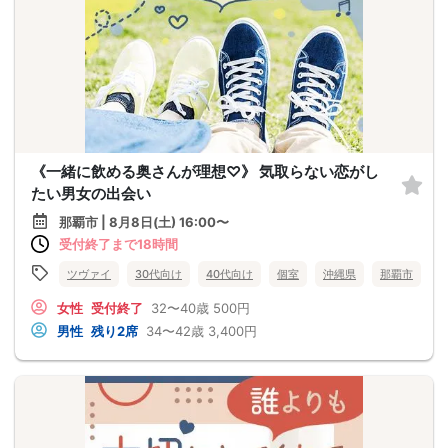
《一緒に飲める奥さんが理想♡》 気取らない恋がし
たい男女の出会い
那覇市 | 8月8日(土) 16:00〜
受付終了まで18時間
ツヴァイ
30代向け
40代向け
個室
沖縄県
那覇市
女性
受付終了
32〜40歳
500円
男性
残り2席
34〜42歳
3,400円