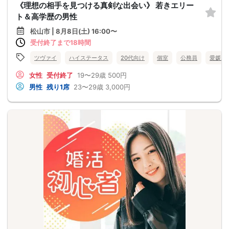
《理想の相手を見つける真剣な出会い》 若きエリー
ト＆高学歴の男性
松山市 | 8月8日(土) 16:00〜
受付終了まで18時間
ツヴァイ
ハイステータス
20代向け
個室
公務員
愛媛県
女性
受付終了
19〜29歳
500円
男性
残り1席
23〜29歳
3,000円