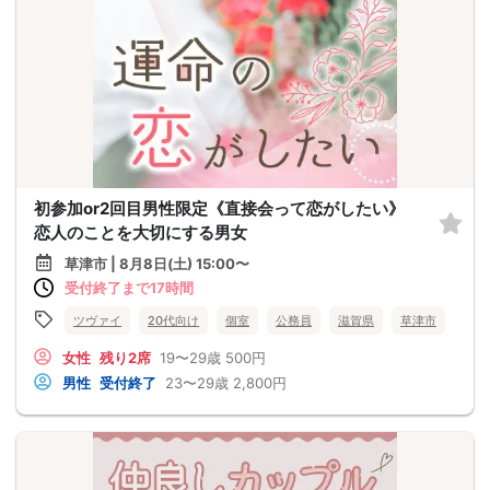
初参加or2回目男性限定《直接会って恋がしたい》
恋人のことを大切にする男女
草津市 | 8月8日(土) 15:00〜
受付終了まで17時間
ツヴァイ
20代向け
個室
公務員
滋賀県
草津市
女性
残り2席
19〜29歳
500円
男性
受付終了
23〜29歳
2,800円