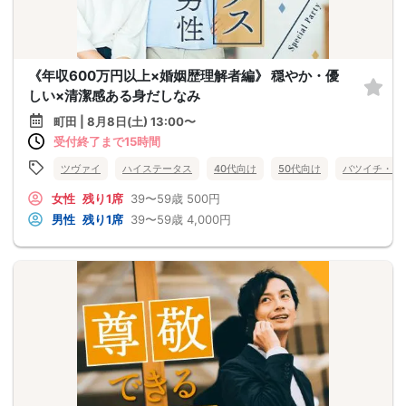
《年収600万円以上×婚姻歴理解者編》 穏やか・優
しい×清潔感ある身だしなみ
町田 | 8月8日(土) 13:00〜
受付終了まで15時間
ツヴァイ
ハイステータス
40代向け
50代向け
バツイチ・再
女性
残り1席
39〜59歳
500円
男性
残り1席
39〜59歳
4,000円