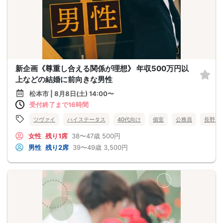
新企画《尊重し合える関係が理想》 年収500万円以
上などの結婚に前向きな男性
松本市 | 8月8日(土) 14:00〜
受付終了まで16時間
ツヴァイ
ハイステータス
40代向け
個室
公務員
長野県
女性
残り1席
38〜47歳
500円
男性
残り2席
39〜49歳
3,500円