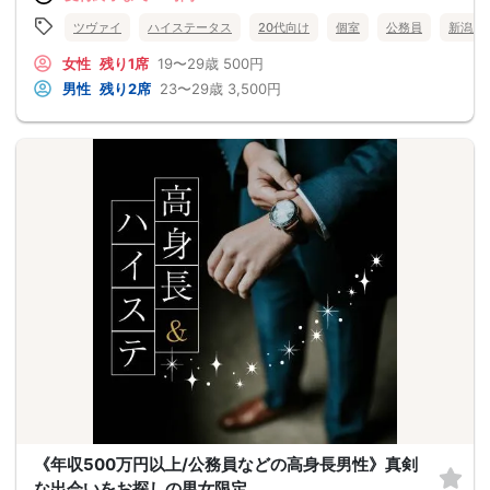
ツヴァイ
ハイステータス
20代向け
個室
公務員
新潟県
女性
残り1席
19〜29歳
500円
男性
残り2席
23〜29歳
3,500円
《年収500万円以上/公務員などの高身長男性》真剣
な出会いをお探しの男女限定