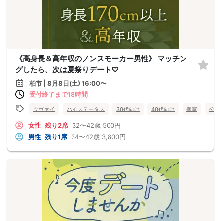
《高身長＆高年収のノンスモーカー男性》 マッチン
グしたら、次は夏祭りデート♡
柏市 | 8月8日(土) 16:00〜
受付終了まで18時間
ツヴァイ
ハイステータス
30代向け
40代向け
個室
公務
女性
残り2席
32〜42歳
500円
男性
残り1席
34〜42歳
3,800円