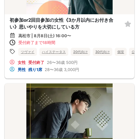
初参加or2回目参加の女性《3か月以内にお付き合
い》思いやりを大切にしている方
高松市 | 8月8日(土) 16:00〜
受付終了まで18時間
ツヴァイ
ハイステータス
20代向け
30代向け
個室
公務
女性
受付終了
26〜36歳
500円
男性
残り1席
28〜36歳
3,000円