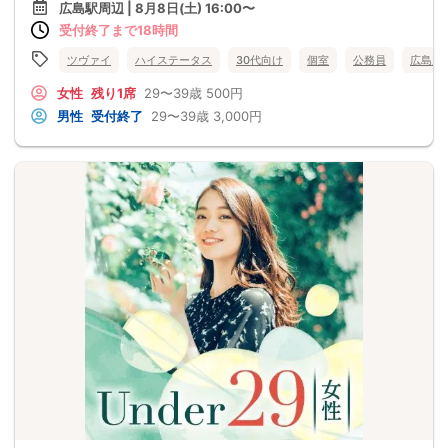
広島駅周辺 | 8月8日(土) 16:00〜
受付終了まで18時間
ツヴァイ
ハイステータス
30代向け
個室
公務員
広島県
女性
残り1席
29〜39歳
500円
男性
受付終了
29〜39歳
3,000円