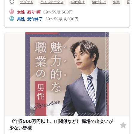
ツヴァイ
ハイステータス
40代向け
50代向け
個室
長野
女性
残り1席
39〜59歳
500円
男性
受付終了
39〜59歳
4,000円
《年収500万円以上、IT関係など》 職場で出会いが
少ない皆様