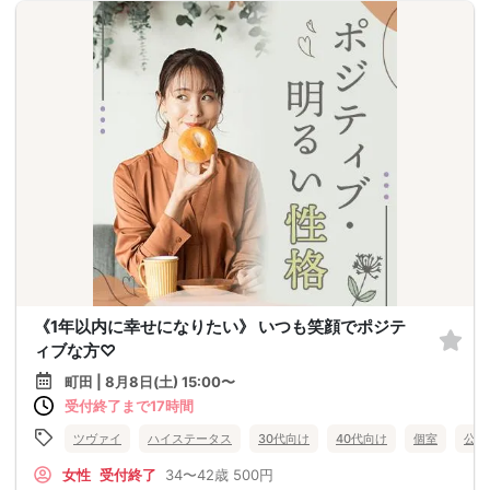
《1年以内に幸せになりたい》 いつも笑顔でポジテ
ィブな方♡
町田 | 8月8日(土) 15:00〜
受付終了まで17時間
ツヴァイ
ハイステータス
30代向け
40代向け
個室
公務
女性
受付終了
34〜42歳
500円