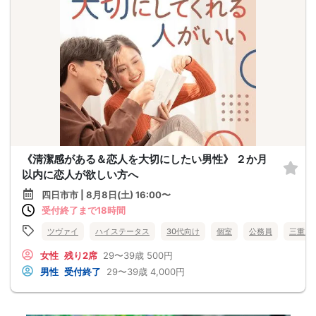
《清潔感がある＆恋人を大切にしたい男性》 ２か月
以内に恋人が欲しい方へ
四日市市 | 8月8日(土) 16:00〜
受付終了まで18時間
ツヴァイ
ハイステータス
30代向け
個室
公務員
三重県
女性
残り2席
29〜39歳
500円
男性
受付終了
29〜39歳
4,000円