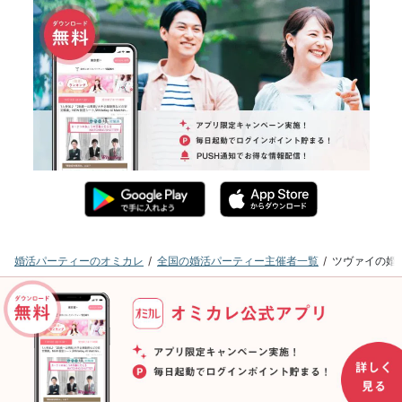
婚活パーティーのオミカレ
全国の婚活パーティー主催者一覧
ツヴァイの婚