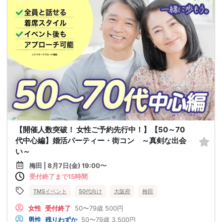
【開催人数突破！ 女性ご予約先行中！】【50～70
代中心編】婚活パーティー・街コン ～真剣な出会
い～
梅田 | 8月7日(金) 19:00〜
受付終了まで15時間
TMSイベント
50代向け
大阪府
梅田
女性
受付終了
50〜79歳
500円
男性
残りわずか
50〜79歳
3,500円