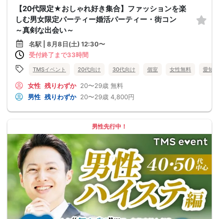
【20代限定★おしゃれ好き集合】ファッションを楽
しむ男女限定パーティー婚活パーティー・街コン
～真剣な出会い～
名駅 | 8月8日(土) 12:30〜
受付終了まで33時間
TMSイベント
20代向け
30代向け
個室
女性無料
愛知県
女性
残りわずか
20〜29歳
無料
男性
残りわずか
20〜29歳
4,800円
男性先行中！