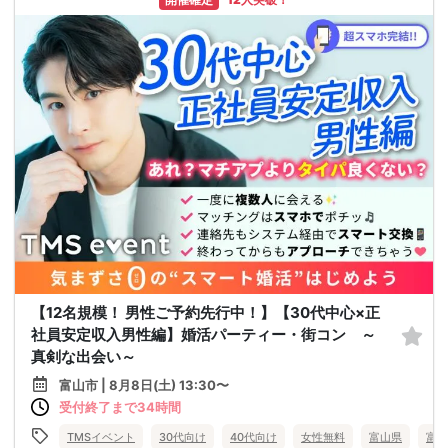
【12名規模！ 男性ご予約先行中！】【30代中心×正
社員安定収入男性編】婚活パーティー・街コン ～
真剣な出会い～
富山市 | 8月8日(土) 13:30〜
受付終了まで34時間
TMSイベント
30代向け
40代向け
女性無料
富山県
富山