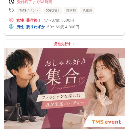
受付終了まで33時間
TMSイベント
50代向け
東京都
八重洲
女性
受付終了
47〜67歳
1,000円
男性
残りわずか
50〜69歳
4,000円
男性先行中！