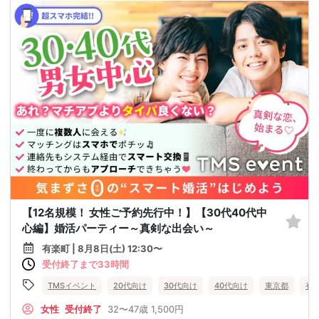
【12名規模！ 女性ご予約先行中！】【30代40代中
心編】婚活パーティー～真剣な出会い～
有楽町 | 8月8日(土) 12:30〜
受付終了まで33時間
TMSイベント
20代向け
30代向け
40代向け
東京都
有
女性
受付終了
32〜47歳
1,500円