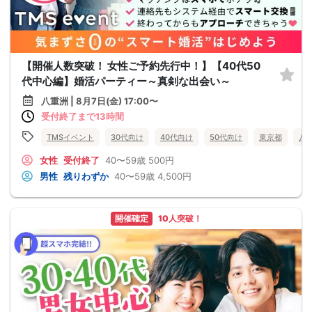
【開催人数突破！ 女性ご予約先行中！】【40代50
代中心編】婚活パーティー～真剣な出会い～
八重洲 | 8月7日(金) 17:00〜
受付終了まで13時間
TMSイベント
30代向け
40代向け
50代向け
東京都
八
女性
受付終了
40〜59歳
500円
男性
残りわずか
40〜59歳
4,500円
開催確定
10人突破！