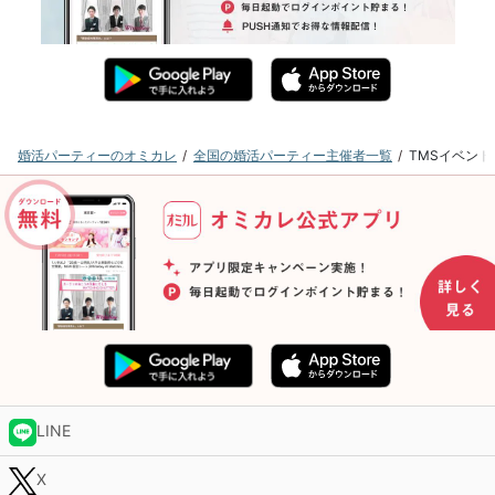
婚活パーティーのオミカレ
全国の婚活パーティー主催者一覧
TMSイベン
LINE
X