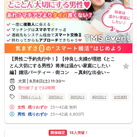
【男性ご予約先行中！】【仲良し夫婦が理想《とこ
とん大切にする男性》将来は温かい家庭にしたい
編】婚活パーティー・街コン ～真剣な出会い～
大宮 | 8月8日(土) 11:30〜
受付終了まで32時間
TMSイベント
20代向け
30代向け
40代向け
女性無料
女性
残りわずか
25〜42歳
無料
男性
残りわずか
25〜42歳
4,800円
開催確定
12人突破！