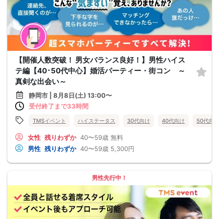
【開催人数突破！ 男女バランス良好！】男性ハイス
テ編【40･50代中心】婚活パーティー・街コン ～
真剣な出会い～
静岡市 | 8月8日(土) 13:00〜
受付終了まで33時間
TMSイベント
ハイステータス
30代向け
40代向け
50代向
女性
残りわずか
40〜59歳
無料
男性
残りわずか
40〜59歳
5,300円
男性先行中！