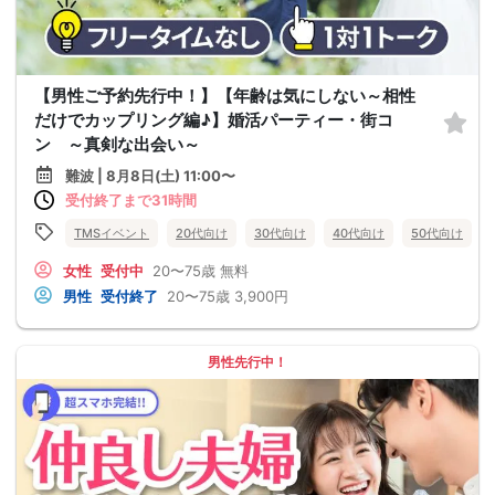
【男性ご予約先行中！】【年齢は気にしない～相性
だけでカップリング編♪】婚活パーティー・街コ
ン ～真剣な出会い～
難波 | 8月8日(土) 11:00〜
受付終了まで31時間
TMSイベント
20代向け
30代向け
40代向け
50代向け
女性
受付中
20〜75歳
無料
男性
受付終了
20〜75歳
3,900円
男性先行中！