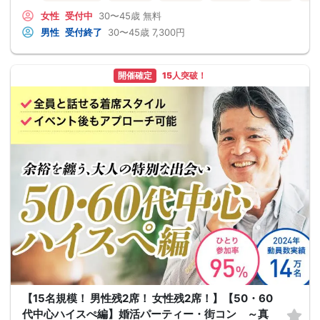
女性
受付中
30〜45歳
無料
男性
受付終了
30〜45歳
7,300円
開催確定
15人突破！
【15名規模！ 男性残2席！ 女性残2席！】【50・60
代中心ハイスぺ編】婚活パーティー・街コン ～真