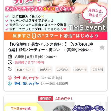
【10名規模！ 男女バランス良好！】【30代40代中
心編】婚活パーティー・街コン ～真剣な出会い～
八重洲 | 8月7日(金) 19:00〜
受付終了まで15時間
TMSイベント
20代向け
30代向け
40代向け
女性無料
女性
残りわずか
32〜47歳
無料
男性
残りわずか
34〜49歳
4,500円
開催確定
女性先行中！