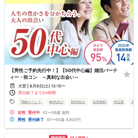
【男性ご予約先行中！】【50代中心編】婚活パーテ
ィー・街コン ～真剣な出会い～
大宮 | 8月8日(土) 13:15〜
受付終了まで34時間
TMSイベント
40代向け
50代向け
女性無料
埼玉県
大宮
女性
受付中
42〜58歳
無料
男性
受付終了
45〜65歳
4,800円
開催確定
12人突破！