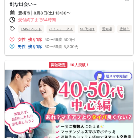
剣な出会い～
豊橋市 | 8月8日(土) 13:30〜
受付終了まで34時間
TMSイベント
ハイステータス
50代向け
愛知県
豊橋市
女性
残り1席
50〜69歳
500円
男性
残り1席
50〜69歳
5,800円
開催確定
10人突破！