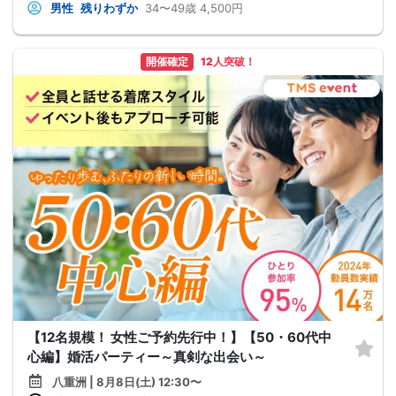
男性
残りわずか
34〜49歳
4,500円
開催確定
12人突破！
【12名規模！ 女性ご予約先行中！】【50・60代中
心編】婚活パーティー～真剣な出会い～
八重洲 | 8月8日(土) 12:30〜