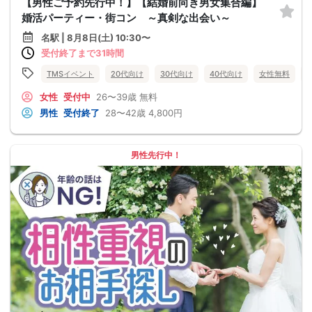
【男性ご予約先行中！】【結婚前向き男女集合編】
婚活パーティー・街コン ～真剣な出会い～
名駅 | 8月8日(土) 10:30〜
受付終了まで31時間
TMSイベント
20代向け
30代向け
40代向け
女性無料
女性
受付中
26〜39歳
無料
男性
受付終了
28〜42歳
4,800円
男性先行中！