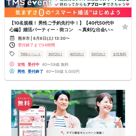
【10名規模！ 男性ご予約先行中！】【40代50代中
心編】婚活パーティー・街コン ～真剣な出会い～
熊本市 | 8月8日(土) 13:30〜
受付終了まで34時間
TMSイベント
30代向け
40代向け
50代向け
女性無料
女性
受付中
40〜59歳
無料
男性
受付終了
40〜59歳
5,000円