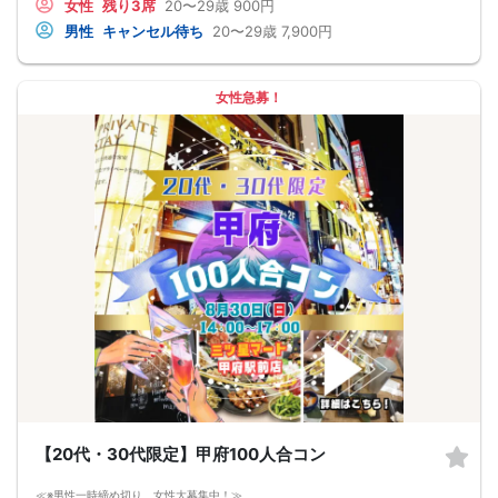
女性
残り3席
20〜29歳
900円
Ｃからの受信拒否設定やセキュリティレベルなど）は必ず再度問い合わせをする
返却されるので安心です。
ようにお願いいたします。
■最少催行人数
男性
キャンセル待ち
20〜29歳
7,900円
メールの確認ミスによるキャンセルはキャンセル料発生対象となってしまいま
男女2対2
す。ご注意ください。
■中止判断タイミング
前日20時、または開催6時間前の時点で最少開催人数に満たない場合
■飲食
女性急募！
4品以上のコース料理＋アルコール含む飲み放題付き！
→ お酒が飲めない方にはソフトドリンクも豊富にご用意しています！
【20代・30代限定】甲府100人合コン
≪※男性一時締め切り、女性大募集中！≫