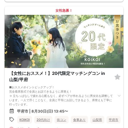
男性27～36歳・女性26～35歳対象なので、仕事、休日の過ごし方、恋愛観、結婚
観なども自然に話しやすい年代です。初対面でも共通の話題を見つけやすい雰囲
気です。
女性急募！
🤝 グループトークと個別トークで自然に交流！
前半はグループで雰囲気に慣れながら交流し、後半は個別トークでじっくりお話
しできます。にぎやかすぎず、かしこまりすぎない流れで、お相手の人柄を知り
やすいイベントです。
🌼 【本イベントの3つのおすすめポイント】
・大卒（県内もOK）・短大卒・院卒などの男性と出会いたい方におすすめ！
・20代後半30代中心で、同年代に近い方と話しやすい
・グループトークと個別トークの両方で自然に交流できる！
📋 【イベント概要】
所要時間： 約2時間15分
進行形式： グループトーク ＋ 個別トーク
ご飲食： あり（お食事付き）
対象： 男性27～36歳、女性26～35歳くらいの独身男女
最少催行人数： 男女各5対5から開催
【女性におススメ！】20代限定マッチングコン in
⚠️ 注意事項【キャンセルポリシー】
開催前日までに最小催行人数（5対5）に満たない場合は中止となります。不催行
山梨/甲府
の際は前日までにご連絡いたします（急なキャンセルによる不催行時も都度ご連
絡します）。
■おススメポイントピックアップ！
3日前より発生するキャンセル料については、運営上キャンセル料（活動費）が発
完全着席形式で全員とお話できるように席替え！
生することがございます。（一般参加費100％）
→ 立ちっぱなしで疲れる心配もなく、必ずペアが作れるように男女比を調整して
一度お申し込みをされたパーティーをキャンセルする場合：オミカレのシステム
います。一人で浮くことなく、全員と平等にお話しできるよう、席替えも丁寧に
上「キャンセル処理料（2,000円）」が発生します。
行っています。
※一度キャンセルしたパーティーを再度ご予約された場合でも、≪キャンセル処理
会話を盛り上げるプロフィールシート！
甲府市 | 8月30日(日) 13:45〜
の回数≫に応じてキャンセル処理費が発生いたします。
→ 趣味や好みからスムーズに会話がスタート！「何を話そう…」と悩むことな
キャンセル料の支払いは銀行振り込みとなります。（後日振込先をご連絡させて
く、共通の話題で盛り上がれます。
KOIKOI
20代向け
街コン
食事あり
山梨県
甲府市
頂きます）
自然なつながりをサポートするマッチングゲーム開催！
申し込み完了はメールにて送らせて頂いております。メールが届かない場合（Ｐ
→ 恥ずかしがらずに気になる相手とつながれる！結果は本人だけにわかるように