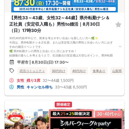
禁止）
・恋人がいる方や既婚者の参加はＮＧです
◆定員 100名 ※最低遂行人数 男女10人ずつの合計20人
【男性33～43歳、女性32～44歳】県外転勤ナシ＆
◆ドレスコード スマートカジュアルな服装がおすすめです
◆持ち物 年齢が確認できる身分証明書（運転免許証など）
正社員（安定収入職も）男性to婚活｜8月30日
≪服装について≫
（日）17時30分
セミフォーマルな服装、もしくはスマートカジュアルな服装を推奨しています
男性だったらスーツやジャケット、女性でしたらワンピースやニットなど男女が
30代40代前半中心で、将来を考えやすい出会いを探したい方へ🌿✨
出会いを楽しむイベントに似合う服装でお越しください。
今回は、県外転勤ナシ＆正社員、または安定収入職の男性と出会いたい方におす
※こちらのドレスコードは入場を制限するものではなく、イベントをより楽しむた
すめの婚活イベントです。
めのものです。
🌿 県外転勤ナシの男性と出会いたい方におすすめ！
服装により入場NGということはありませんのでご安心ください。
結婚後の暮らしを考えるうえで、生活拠点の安定感は大切なポイント。県外転勤
何を着ていこうか悩んでしまう方はどのような服装でも大丈夫ですので、お好き
ナシの男性と出会いたい方にとって、将来のイメージを持ちやすい企画です。
な服装でお越しください。
甲府市 | 8月30日(日) 17:30〜
💐 正社員・安定収入職の男性と話しやすい！
今回は、正社員や安定収入職の男性をテーマにした婚活イベントです。仕事への
恋活コミュニティ
30代向け
40代向け
食事あり
山梨県
姿勢や生活の安定感を大切にしたい方にもおすすめです。
🤝 グループトークと個別トークで自然に交流！
女性
残り3席
32〜44歳
1,500円
前半はグループで雰囲気に慣れながら交流し、後半は個別トークでじっくりお話
しできます。にぎやかすぎず、かしこまりすぎない流れで、お相手の人柄を知り
男性
キャンセル待ち
33〜43歳
6,500円
やすいイベントです。
🌼 【本イベントの3つのおすすめポイント】
・県外転勤ナシ＆正社員男性と出会いたい方におすすめ！
・30代40代前半中心で、落ち着いて話しやすい
開催確定
・グループトークと個別トークの両方で自然に交流できる！
📋 【イベント概要】
所要時間： 約2時間15分
進行形式： グループトーク ＋ 個別トーク
ご飲食： あり（お食事付き）
対象： 男性33～43歳、女性32～44歳くらいの独身男女