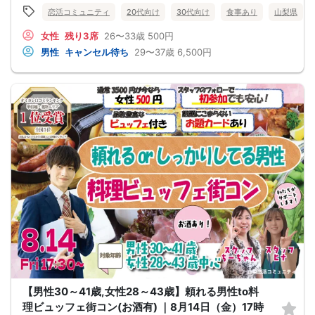
🌼 女性は特別価格500円で参加しやすい！
メールの確認ミスによるキャンセルはキャンセル料発生対象となってしまいま
恋活コミュニティ
20代向け
30代向け
食事あり
山梨県
今回は女性特別価格500円の参加しやすい企画です。初参加の方や、お友達と一緒
す。ご注意ください。
に婚活イベントへ参加してみたい方にもおすすめです。
女性
残り3席
26〜33歳
500円
🌿 優しいちょっぴり年上彼氏と出会いたい方へ！
男性29～37歳・女性26～33歳対象なので、女性から見て少し年上の男性と出会い
男性
キャンセル待ち
29〜37歳
6,500円
やすい年齢設定です。落ち着いた雰囲気や安心感を大切にしたい方にぴったりで
す。
🤝 マッチング合コン形式で、自然に交流できる！
グループトークと個別トークの両方があるので、最初はみんなで楽しく話しなが
ら雰囲気に慣れて、後半は1対1に近い形でじっくりお話しいただけます。
🌼 【本イベントの3つのおすすめポイント】
・女性特別価格500円で参加しやすい！
・優しいちょっぴり年上彼氏と出会いたい方におすすめ
・グループトークと個別トークの両方で自然に交流できる！
📋 【イベント概要】
所要時間： 約2時間15分
進行形式： グループトーク ＋ 個別トーク
ご飲食： あり（お食事付き）
対象： 男性29～37歳、女性26～33歳くらいの独身男女
最少催行人数： 男女各5対5から開催
⚠️ 注意事項【キャンセルポリシー】
開催前日までに最小催行人数（5対5）に満たない場合は中止となります。不催行
の際は前日までにご連絡いたします（急なキャンセルによる不催行時も都度ご連
絡します）。
3日前より発生するキャンセル料については、運営上キャンセル料（活動費）が発
生することがございます。（一般参加費100％）
一度お申し込みをされたパーティーをキャンセルする場合：オミカレのシステム
【男性30～41歳,女性28～43歳】頼れる男性to料
上「キャンセル処理料（2,000円）」が発生します。
※一度キャンセルしたパーティーを再度ご予約された場合でも、≪キャンセル処理
理ビュッフェ街コン(お酒有) ｜8月14日（金）17時
の回数≫に応じてキャンセル処理費が発生いたします。