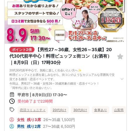
4. イベントページ内の「お申し込み状況」等はキャンセルなどで当日の参加人
数、男女比率と異なる可能性がございます。
5. 当日は店舗の外ではなく店舗内で受付いたします。店内に入り店員に「街コン
で来た」旨をお伝えください。
6. お釣りの用意はございませんので、出ないようにご準備お願いします。
7. 当日は年齢確認のできる身分証をお持ちください。イベントの対象年齢でない
ことが発覚した場合、参加費を全額徴収し返金はいたしかねます。
8. 15分以上の遅刻はキャンセルとみなす可能性があります。
9. 当日受付にお越しになってからのキャンセル、途中キャンセルは出来ません。
10. イベント中止に伴うユーザーへの返金額は、チケット代金となり、交通費、宿
泊費、通信費等の返金は行いません。
【男性27～36歳、女性26～35歳】20
ポイント2倍
11. 領収書の発行はいたしかねます。
代30代前半中心！料理ビュッフェ街コン（お酒有）
お申し込みが完了した時点で上記すべての事項に同意したと判断いたします。
8/9(日)20代夜コン甲府
｜8月9日（日）17時30分
20代30代前半中心で、気軽に楽しく出会いたい方へ✨
料理ビュッフェとお酒を楽しみながら、街コンのようなカジュアルな雰囲気で交
流できる婚活・恋活イベントです。
今回は、男性27～36歳・女性26～35歳対象の婚活・恋活イベント！
「同年代に近い方と出会いたい」
「堅苦しすぎない雰囲気で自然に話したい」
甲府市 | 8月9日(日) 17:30〜
「料理やお酒を楽しみながら交流したい」
受付終了まで22時間
そんな方におすすめの《20代30代前半中心！料理ビュッフェ街コン（お酒有）》
です(^^)
🍽️ 料理ビュッフェで、初対面でも話しやすい！
恋活コミュニティ
20代向け
30代向け
食事あり
山梨県
お食事を楽しみながら交流できるので、緊張しやすい方でも会話のきっかけが作
りやすい雰囲気です。「これ美味しいですね」「普段どんなお店に行きます
女性
残り3席
26〜35歳
1,500円
か？」など、自然に話題が広がります。
男性
残り2席
27〜36歳
6,500円
🍻 お酒ありで、リラックスして交流しやすい！