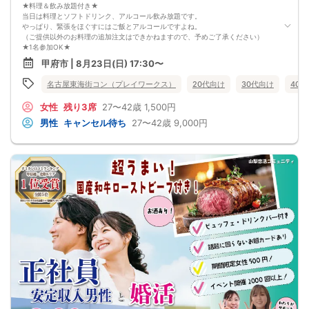
8/23(日)20代夜コン甲府
★料理＆飲み放題付き★
当日は料理とソフトドリンク、アルコール飲み放題です。
やっぱり、緊張をほぐすにはご飯とアルコールですよね。
（ご提供以外のお料理の追加注文はできかねますので、予めご了承ください）
★1名参加OK★
他の1名参加の方とペアになりますし、友達作りにも最適です。
甲府市 | 8月23日(日) 17:30〜
基本的には２：２のグループトークとなります。
（１：１でのトークはございませんので、予めご了承ください）
名古屋東海街コン（プレイワークス）
20代向け
30代向け
40
★プロフィールカードにより会話のキッカケもバッチリ★
このカードのおかけで 終始無言で終わっちゃった・・・
女性
残り3席
27〜42歳
1,500円
なんてことは絶対ありません！
プロフィールカードを活用し、「はじめまして」から会話を楽しみましょう。
男性
キャンセル待ち
27〜42歳
9,000円
★完全着席型・連絡先交換は自由★
完全着席型で席替えはできる限り行います。
席替えの５分前には連絡先交換を促すアナウンスをいたしますので、「連絡先交
換ができなかった」なんてことはありません。
（連絡先交換は席替え時間までに円滑に行ってください）
---------------------------
【お客様へのお願い】
1. ２名様以上でのご参加は必ず同性同士でお申し込みください。
2. 服装の指定はございません。多くのお客様はカジュアルな格好でおこしになら
れています。
3. 開催判断はイベント前日の時点で男性３名・女性３名以上のお申し込みからに
なりますが、当日に参加者のキャンセルで比率が崩れた場合や開催判断人数を下
回った場合、一切返金などの保証はいたしませんのでご了承ください。
4. イベントページ内の「お申し込み状況」等はキャンセルなどで当日の参加人
数、男女比率と異なる可能性がございます。
5. 当日は店舗の外ではなく店舗内で受付いたします。店内に入り店員に「街コン
で来た」旨をお伝えください。
6. お釣りの用意はございませんので、出ないようにご準備お願いします。