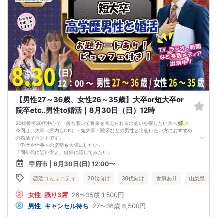
・正社員or安定収入男性と出会いたい方におすすめ
・40代中盤50代中盤中心で、落ち着いて交流しやすい！
📋 【イベント概要】
所要時間： 約2時間15分
進行形式： グループトーク ＋ 個別トーク
ご飲食： あり（国産和牛のローストビーフなど）
対象： 40代中盤50代中盤中心の独身男女
最少催行人数： 男女各5対5から開催
⚠️ 注意事項【キャンセルポリシー】
開催前日までに最小催行人数（5対5）に満たない場合は中止となります。不催行
の際は前日までにご連絡いたします（急なキャンセルによる不催行時も都度ご連
絡します）。
3日前より発生するキャンセル料については、運営上キャンセル料（活動費）が発
【男性27～36歳、女性26～35歳】大卒or短大卒or
生することがございます。（一般参加費100％）
一度お申し込みをされたパーティーをキャンセルする場合：オミカレのシステム
院卒etc..男性to婚活｜8月30日（日）12時
上「キャンセル処理料（2,000円）」が発生します。
※一度キャンセルしたパーティーを再度ご予約された場合でも、≪キャンセル処理
20代後半30代中心で、落ち着いて将来を考えられる出会いを探したい方へ🌿✨
の回数≫に応じてキャンセル処理費が発生いたします。
今回は、大卒（県内もOK）・短大卒・院卒などの男性と出会いたい方におすすめ
キャンセル料の支払いは銀行振り込みとなります。（後日振込先をご連絡させて
の婚活イベントです。
頂きます）
「学歴や仕事への姿勢も大切にしたい」
申し込み完了はメールにて送らせて頂いております。
「同年代に近い方と、自然に話してみたい」
メールの確認ミスによるキャンセルはキャンセル料発生対象となってしまいま
「将来を考えられる相手と出会いたい」
甲府市 | 8月30日(日) 12:00〜
す。ご注意ください。
そんな方におすすめの《大卒（県内もOK）or短大卒or院卒etc..男性to婚活》です
(^^)
恋活コミュニティ
20代向け
30代向け
食事あり
山梨県
🌿 大卒・短大卒・院卒などの男性と出会いたい方におすすめ！
今回は、男性側の条件として大卒（県内もOK）・短大卒・院卒などの方を対象に
女性
残り3席
26〜35歳
1,500円
した企画です。価値観や将来の考え方を大切にしたい方にも参加しやすい内容で
す。
男性
キャンセル待ち
27〜36歳
6,500円
💐 20代後半30代中心で、話題が合いやすい！