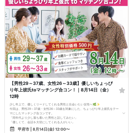
でも自然に距離が縮まりやすいもの。会話のテンポや雰囲気を大切にしたい方に
おすすめです。
💐 20代30歳前後中心で、同年代に近い方と話しやすい！
年齢が近い方同士だから、仕事、休日の過ごし方、趣味、恋愛観なども自然に話
しやすい雰囲気です。まずは気軽に話してみたい方にもぴったりです。
🌼 【本イベントの3つのおすすめポイント】
・ちょっぴり奥手な女性も参加しやすい雰囲気！
・話し上手or積極的な男性と自然に会話しやすい
・20代30歳前後中心で、同年代に近い方と出会いやすい！
📋 【イベント概要】
所要時間： 約2時間15分
進行形式： グループトーク ＋ 個別トーク
ご飲食： あり（お食事付き）
対象： 20代30歳前後中心の独身男女
最少催行人数： 男女各5対5から開催
⚠️ 注意事項【キャンセルポリシー】
開催前日までに最小催行人数（5対5）に満たない場合は中止となります。不催行
の際は前日までにご連絡いたします（急なキャンセルによる不催行時も都度ご連
【男性29～37歳、女性26～33歳】優しいちょっぴ
絡します）。
3日前より発生するキャンセル料については、運営上キャンセル料（活動費）が発
り年上彼氏toマッチング合コン！｜8月14日（金）
生することがございます。（一般参加費100％）
12時
一度お申し込みをされたパーティーをキャンセルする場合：オミカレのシステム
上「キャンセル処理料（2,000円）」が発生します。
少し年上で、優しくリードしてくれる男性と出会いたい女性へ🌿✨
※一度キャンセルしたパーティーを再度ご予約された場合でも、≪キャンセル処理
今回は、男性29～37歳・女性26～33歳を対象にした、ちょっぴり年上彼氏をテー
の回数≫に応じてキャンセル処理費が発生いたします。
マにしたマッチング合コンです。
キャンセル料の支払いは銀行振り込みとなります。（後日振込先をご連絡させて
「同年代より少し落ち着いた男性と話してみたい」
頂きます）
「優しくて、会話を大切にしてくれる人がいい」
申し込み完了はメールにて送らせて頂いております。メールが届かない場合（Ｐ
「自然体で話せる出会いがほしい」
Ｃからの受信拒否設定やセキュリティレベルなど）は必ず再度問い合わせをする
甲府市 | 8月14日(金) 12:00〜
そんな方におすすめの《優しいちょっぴり年上彼氏toマッチング合コン》です(^^)
ようにお願いいたします。