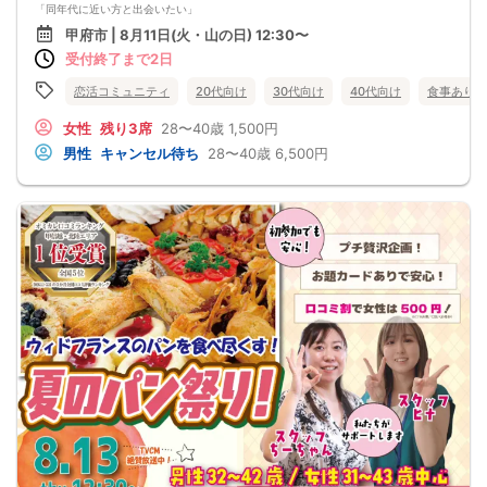
Ｃからの受信拒否設定やセキュリティレベルなど）は必ず再度問い合わせをする
「同年代に近い方と出会いたい」
ようにお願いいたします。
「いきなり結婚前提というより、友達スタートで自然に知り合いたい」
甲府市 | 8月11日(火・山の日) 12:30〜
メールの確認ミスによるキャンセルはキャンセル料発生対象となってしまいま
「甘いものを楽しみながら、気軽に話せるイベントに参加したい」
す。ご注意ください。
受付終了まで2日
そんな方におすすめの《プチ贅沢スイーツ企画！エイトカフェのタルトdeマッチ
ング合コン》です(^^)
🍰 エイトカフェのタルトで、会話のきっかけが作りやすい！
恋活コミュニティ
20代向け
30代向け
40代向け
食事あり
タルトを楽しみながら交流できるので、初対面でも「これ美味しいですね」「甘
いもの好きですか？」など、自然に会話が始まりやすい雰囲気です。スイーツ好
女性
残り3席
28〜40歳
1,500円
きの方にもおすすめです。
男性
キャンセル待ち
28〜40歳
6,500円
🌿 28～40歳対象・30代中心で、同年代に近い方と話しやすい！
仕事のこと、趣味、休日の過ごし方、最近行ったお店など、無理なく話題が広が
りやすい年代です。落ち着いた雰囲気の中で、自然にお相手の人柄を知ることが
できます。
🤝 友達スタート希望の方にもぴったり！
最初からかしこまりすぎず、「まずは楽しく話してみたい」「気が合う人と自然
につながりたい」という方に向いています。マッチング合コン形式なので、複数
の方とバランスよく交流しやすいのもポイントです。
🌼 【本イベントの3つのおすすめポイント】
・エイトカフェのタルトを楽しみながら自然に交流できる！
・28～40歳対象、30代中心で同年代に近い方と話しやすい
・友達スタート希望の方におすすめのカジュアルなマッチング合コン！
📋 【イベント概要】
所要時間： 約2時間15分
進行形式： グループトーク ＋ 個別トーク
ご飲食： あり（エイトカフェのタルトなど）
対象： 28～40歳くらいの独身男女
最少催行人数： 男女各5対5から開催
⚠️ 注意事項【キャンセルポリシー】
開催前日までに最小催行人数（5対5）に満たない場合は中止となります。不催行
の際は前日までにご連絡いたします（急なキャンセルによる不催行時も都度ご連