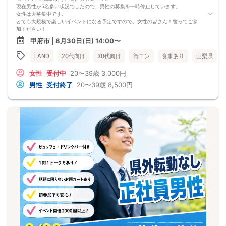
現在男性が5名多い状況でしたので、男性の募集を一時停止しています。
女性は大募集中です。
とても大規模で楽しいイベントになる予定ですので、女性の皆さん！奮ってご参
加ください！
≪最高の出会いを！≫
甲府市 | 8月30日(日) 14:00〜
男性50人！女性50人！合計100人の大規模街コンイベントを開催します！
今回の対象年齢は20歳～39歳！
LAND
20代向け
30代向け
街コン
食事あり
山梨県
99人との出会いは恋人探しも友達探しも、様々な出会いがあります！
会場は甲府駅前「三ツ星マート」
女性
受付中
20〜39歳
3,000円
素敵な出会いを手に入れに、友達と誘い合いご参加ください！
≪タイムスケジュール≫
男性
受付終了
20〜39歳
8,500円
13:30～13:45 【受付】
早く受付が終わった人はさっそく異性と着席して話始めることができます。
スタートダッシュを切って仲良くなれるチャンスの時間です！
14:00～17:00 【指定席＆席替え形式】
イベントスタート！
2：2や3：3で指定のテーブルに着席して4～6人でお話します。
10分～20分に1度くらいのペースで席替えをしていき、できる限り全ての異性とお
話できるようにしていきます！
美味しい料理やドリンク、ミニゲームもお楽しみください。
17:00 【イベント終了】
気の合う人と二次会へ！
≪イベント概要≫
◆日時 8月30日(日)14:00～17:00(受付時間13:30～13:45)
◆会場 三ツ星マート
◆参加費 男性8,500円、女性3,000円
美味しい料理4・5品＆2ドリンク（3杯目以降は＋500円で追加注文が可能です）
◆参加条件
・イベント当日20～39歳の方
・ネットワークビジネスなどに加入していない方（勧誘目的や視察目的の参加は