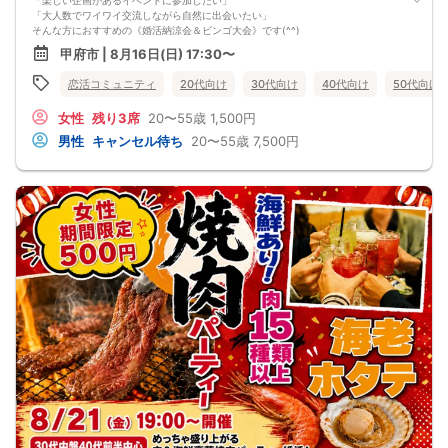
「楽しい企画があるイベントに参加したい」
Ｃからの受信拒否設定やセキュリティレベルなど）は必ず再度問い合わせをする
「大人数でワイワイ交流しながら自然に出会いたい」
ようにお願いいたします。
そんな方におすすめの《婚活納涼会＆ビンゴ大会》です(^^)
メールの確認ミスによるキャンセルはキャンセル料発生対象となってしまいま
🎁 ビンゴ大会で、初対面でも自然に盛り上がる！
す。ご注意ください。
甲府市 | 8月16日(日) 17:30〜
ディズニーチケットや巨大ぬいぐるみなど、当たったら嬉しい景品をご用意予定
です。ビンゴ大会があることで、会場全体に一体感が生まれやすく、初対面でも
恋活コミュニティ
20代向け
30代向け
40代向け
50代向け
笑顔や会話のきっかけが自然に増えます。
🎐 大人数でワイワイ楽しめる納涼会スタイル！
女性
残り3席
20〜55歳
1,500円
グループトークや席替えを通して、いろいろな方と交流しやすいイベントです。
かしこまりすぎない雰囲気なので、初参加の方やお一人参加の方にもおすすめで
男性
キャンセル待ち
20〜55歳
7,500円
す。
🌼 【本イベントの3つのおすすめポイント】
・婚活納涼会＆ビンゴ大会で、楽しく盛り上がれる！
・ディズニーチケットや巨大ぬいぐるみなど豪華景品が当たるチャンスあり
・年齢制限なしで、幅広い出会いのきっかけを作りやすい！
📋 【イベント概要】
所要時間： 約2時間15分
進行形式： グループトーク ＋ ビンゴ大会 ＋ 個別トーク
ご飲食： あり（お食事付き）
対象： 年齢制限なしの独身男女
最少催行人数： 男女各5対5から開催
⚠️ 注意事項【キャンセルポリシー】
開催前日までに最小催行人数（5対5）に満たない場合は中止となります。不催行
の際は前日までにご連絡いたします（急なキャンセルによる不催行時も都度ご連
絡します）。
3日前より発生するキャンセル料については、運営上キャンセル料（活動費）が発
生することがございます。（一般参加費100％）
一度お申し込みをされたパーティーをキャンセルする場合：オミカレのシステム
上「キャンセル処理料（2,000円）」が発生します。
※一度キャンセルしたパーティーを再度ご予約された場合でも、≪キャンセル処理