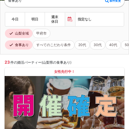
食事あり
条件変更
週末
今日
明日
指定なし
休日
山梨全域
甲府市
食事あり
すべてのこだわり条件
20代
30代
40代
5
23
件の婚活パーティー(山梨県の食事あり)
女性先行中！