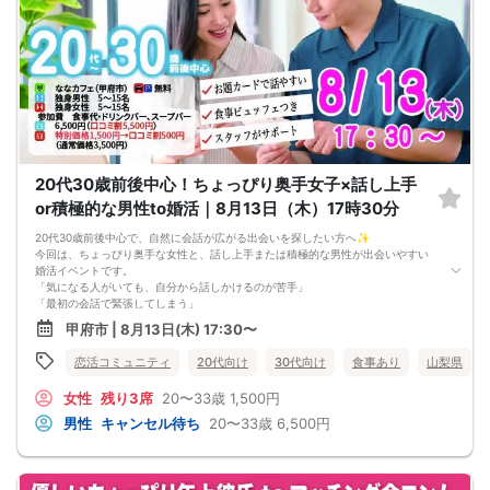
📋 【イベント概要】
所要時間： 約2時間15分
進行形式： グループトーク ＋ 個別トーク
ご飲食： あり（ヴィ・ド・フランスのパンなど）
対象： 男性32～42歳、女性31～43歳くらいの独身男女
最少催行人数： 男女各5対5から開催
⚠️ 注意事項【キャンセルポリシー】
開催前日までに最小催行人数（5対5）に満たない場合は中止となります。不催行
の際は前日までにご連絡いたします（急なキャンセルによる不催行時も都度ご連
絡します）。
3日前より発生するキャンセル料については、運営上キャンセル料（活動費）が発
20代30歳前後中心！ちょっぴり奥手女子×話し上手
生することがございます。（一般参加費100％）
一度お申し込みをされたパーティーをキャンセルする場合：オミカレのシステム
or積極的な男性to婚活｜8月13日（木）17時30分
上「キャンセル処理料（2,000円）」が発生します。
※一度キャンセルしたパーティーを再度ご予約された場合でも、≪キャンセル処理
20代30歳前後中心で、自然に会話が広がる出会いを探したい方へ✨
の回数≫に応じてキャンセル処理費が発生いたします。
今回は、ちょっぴり奥手な女性と、話し上手または積極的な男性が出会いやすい
キャンセル料の支払いは銀行振り込みとなります。（後日振込先をご連絡させて
婚活イベントです。
頂きます）
「気になる人がいても、自分から話しかけるのが苦手」
申し込み完了はメールにて送らせて頂いております。メールが届かない場合（Ｐ
「最初の会話で緊張してしまう」
Ｃからの受信拒否設定やセキュリティレベルなど）は必ず再度問い合わせをする
「相手にリードしてもらえると話しやすい」
甲府市 | 8月13日(木) 17:30〜
ようにお願いいたします。
そんな女性にも参加しやすいよう、スタッフが進行しながら自然に交流できる雰
メールの確認ミスによるキャンセルはキャンセル料発生対象となってしまいま
囲気をつくります。
恋活コミュニティ
20代向け
30代向け
食事あり
山梨県
す。ご注意ください。
男性は、会話を楽しめる方・積極的にコミュニケーションを取れる方におすすめ
の企画です(^^)
女性
残り3席
20〜33歳
1,500円
🌿 ちょっぴり奥手な女性も参加しやすい！
「婚活イベントは緊張する」「何を話したらいいかわからない」という方でも、
男性
キャンセル待ち
20〜33歳
6,500円
グループトークと個別トークの流れがあるので安心です。お題カードもあるた
め、会話のきっかけを作りやすくなっています。
🗣️ 話し上手・積極的な男性と出会いやすい！
会話をリードしてくれる男性や、自分から話題を出してくれる男性とは、初対面