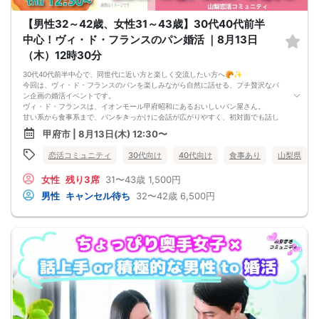
絡します）。
3日前より発生するキャンセル料については、運営上キャンセル料（活動費）が発
【男性32～42歳、女性31～43歳】30代40代前半
生することがございます。（一般参加費100％）
中心！ヴィ・ド・フランスのパン婚活 ｜8月13日
一度お申し込みをされたパーティーをキャンセルする場合：オミカレのシステム
上「キャンセル処理料（2,000円）」が発生します。
（木）12時30分
※一度キャンセルしたパーティーを再度ご予約された場合でも、≪キャンセル処理
の回数≫に応じてキャンセル処理費が発生いたします。
30代40代前半中心で、同世代に近い方と楽しく交流したい方へ🥐✨
キャンセル料の支払いは銀行振り込みとなります。（後日振込先をご連絡させて
今回は、ヴィ・ド・フランスのパンを楽しみながら自然に話せる、プチ贅沢なパ
頂きます）
ン企画の婚活イベントです。
申し込み完了はメールにて送らせて頂いております。メールが届かない場合（Ｐ
ヴィ・ド・フランスは、イオンモール甲府昭和にあるおいしいパン屋さん。
Ｃからの受信拒否設定やセキュリティレベルなど）は必ず再度問い合わせをする
甘い系から食事系まで、パンをきっかけに会話が広がりやすく、初対面でも話し
ようにお願いいたします。
やすい雰囲気を作りやすいのが魅力です。
甲府市 | 8月13日(木) 12:30〜
メールの確認ミスによるキャンセルはキャンセル料発生対象となってしまいま
🥐 ヴィ・ド・フランスのパンで、会話のきっかけが作りやすい！
す。ご注意ください。
パンを楽しみながら交流できるので、初対面でも「どのパンが好きですか？」
恋活コミュニティ
30代向け
40代向け
食事あり
山梨県
「これ美味しいですね」など、自然に会話が始まりやすい雰囲気です。食べ物が
あることで、緊張しやすい方もリラックスして参加しやすくなります。
女性
残り3席
31〜43歳
1,500円
🌿 30代40代前半中心で、落ち着いて話しやすい！
男性32～42歳・女性31～43歳対象なので、仕事のこと、休日の過ごし方、趣味、
男性
キャンセル待ち
32〜42歳
6,500円
将来のイメージなども自然に話しやすい年代です。同年代に近い方と出会いたい
方におすすめです。
🍽️ グループトークと個別トークで、自然に交流できる！
前半はパンを楽しみながらグループで交流し、後半は1対1に近い形でお話しでき
る個別トークへ。複数の方と話せるので、雰囲気だけでなく人柄も知りやすい進
行です。
🌼 【本イベントの3つのおすすめポイント】
・イオンモール甲府昭和のおいしいパン屋さん、ヴィ・ド・フランスのパンを楽
しめる！
・30代40代前半中心で、同世代に近い方と話しやすい
・グループトークと個別トークの両方で、自然に交流できる！