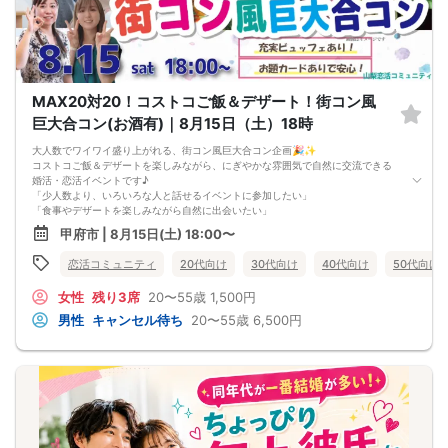
進行形式： グループトーク ＋ 個別トーク
ご飲食： あり（料理ビュッフェ・ドリンクなど）
対象： 男性30～41歳、女性28～43歳くらいの独身男女
最少催行人数： 男女各5対5から開催
⚠️ 注意事項【キャンセルポリシー】
開催前日までに最小催行人数（5対5）に満たない場合は中止となります。不催行
MAX20対20！コストコご飯＆デザート！街コン風
の際は前日までにご連絡いたします（急なキャンセルによる不催行時も都度ご連
絡します）。
巨大合コン(お酒有)｜8月15日（土）18時
3日前より発生するキャンセル料については、運営上キャンセル料（活動費）が発
生することがございます。（一般参加費100％）
大人数でワイワイ盛り上がれる、街コン風巨大合コン企画🎉✨
一度お申し込みをされたパーティーをキャンセルする場合：オミカレのシステム
コストコご飯＆デザートを楽しみながら、にぎやかな雰囲気で自然に交流できる
上「キャンセル処理料（2,000円）」が発生します。
婚活・恋活イベントです♪
※一度キャンセルしたパーティーを再度ご予約された場合でも、≪キャンセル処理
「少人数より、いろいろな人と話せるイベントに参加したい」
の回数≫に応じてキャンセル処理費が発生いたします。
「食事やデザートを楽しみながら自然に出会いたい」
キャンセル料の支払いは銀行振り込みとなります。（後日振込先をご連絡させて
「お酒もある、街コン風の楽しい雰囲気が好き」
甲府市 | 8月15日(土) 18:00〜
頂きます）
そんな方におすすめの《最大40人！20人対20人！コストコご飯＆デザート！街コ
申し込み完了はメールにて送らせて頂いております。メールが届かない場合（Ｐ
ン風巨大合コン》です(^^)
恋活コミュニティ
20代向け
30代向け
40代向け
50代向け
Ｃからの受信拒否設定やセキュリティレベルなど）は必ず再度問い合わせをする
🍽 コストコご飯＆デザートで、会話が自然に弾む！
ようにお願いいたします。
みんなで楽しめるコストコご飯やデザートをご用意予定です。「これ美味しいで
メールの確認ミスによるキャンセルはキャンセル料発生対象となってしまいま
女性
残り3席
20〜55歳
1,500円
すね！」「コストコよく行きますか？」など、初対面でも食事をきっかけに会話
す。ご注意ください。
が生まれやすいのが魅力です。
男性
キャンセル待ち
20〜55歳
6,500円
🎉 最大40人・20人対20人の大型イベント！
大人数で開催予定のため、出会いのチャンスが広がりやすい企画です。グループ
トークや席替えを通して、できるだけ多くの方と交流しやすい流れで進行しま
す。
🍷 お酒ありで、街コン風に楽しく交流！
アルコールを楽しみたい方にもおすすめのイベントです。お酒を飲まない方も通
常料金でご参加いただけます。かしこまりすぎない雰囲気で、自然体で会話を楽
しみやすいのもポイントです。