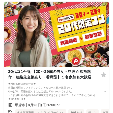
です。
🍻 お酒ありで、リラックスして交流しやすい！
アルコールを楽しみたい方にもおすすめの企画です。もちろん、お酒を飲まない
方もご参加いただけます。飲酒をされる方は、お車でのご来場・運転はご遠慮く
ださい。
🌿 32～43歳対象で、30代40代前半中心の方が参加しやすい！
仕事、休日の過ごし方、趣味、将来のことなど、自然に話題が広がりやすい年代
です。にぎやかな雰囲気の中でも、お相手の人柄を知りやすいイベントです。
🌼 【本イベントの3つのおすすめポイント】
・ビンゴ大会で自然に盛り上がりやすい！
・ディズニーチケットや巨大ぬいぐるみが当るチャンスあり
・MAX20人対20人＆お酒ありで、楽しく交流しやすい！
📋 【イベント概要】
所要時間： 約2時間15分
進行形式： グループトーク ＋ 席替え ＋ ビンゴ大会 ＋ 個別トーク
ご飲食： あり（お食事・ドリンクなど）
対象： 32～43歳くらいの独身男女
募集人数： 最大20対20程度
最少催行人数： 男女各5対5から開催
20代コン甲府【20～29歳の男女・料理☆飲放題
⚠️ 注意事項【キャンセルポリシー】
開催前日までに最小催行人数（5対5）に満たない場合は中止となります。不催行
付・連絡先交換あり・着席型】１名参加も大歓迎
の際は前日までにご連絡いたします（急なキャンセルによる不催行時も都度ご連
絡します）。
★料理＆飲み放題付き★
3日前より発生するキャンセル料については、運営上キャンセル料（活動費）が発
当日は料理とソフトドリンク、アルコール飲み放題です。
生することがございます。（一般参加費100％）
やっぱり、緊張をほぐすにはご飯とアルコールですよね。
一度お申し込みをされたパーティーをキャンセルする場合：オミカレのシステム
（ご提供以外のお料理の追加注文はできかねますので、予めご了承ください）
上「キャンセル処理料（2,000円）」が発生します。
★1名参加OK★
※一度キャンセルしたパーティーを再度ご予約された場合でも、≪キャンセル処理
他の1名参加の方とペアになりますし、友達作りにも最適です。
甲府市 | 8月23日(日) 17:30〜
の回数≫に応じてキャンセル処理費が発生いたします。
基本的には２：２のグループトークとなります。
キャンセル料の支払いは銀行振り込みとなります。（後日振込先をご連絡させて
（１：１でのトークはございませんので、予めご了承ください）
名古屋東海街コン（プレイワークス）
20代向け
街コン
食事あ