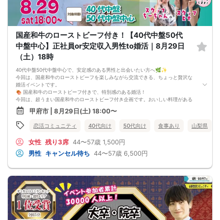
7. 当日は年齢確認のできる身分証をお持ちください。イベントの対象年齢でない
ことが発覚した場合、参加費を全額徴収し返金はいたしかねます。
8. 15分以上の遅刻はキャンセルとみなす可能性があります。
9. 当日受付にお越しになってからのキャンセル、途中キャンセルは出来ません。
国産和牛のローストビーフ付き！【40代中盤50代
10. イベント中止に伴うユーザーへの返金額は、チケット代金となり、交通費、宿
泊費、通信費等の返金は行いません。
中盤中心】正社員or安定収入男性to婚活｜8月29日
11. 領収書の発行はいたしかねます。
（土）18時
お申し込みが完了した時点で上記すべての事項に同意したと判断いたします。
8/23(日)30代メイン夜コン甲府
40代中盤50代中盤中心で、安定感のある男性と出会いたい方へ🌿✨
今回は、国産和牛のローストビーフを楽しみながら交流できる、ちょっと贅沢な
婚活イベントです。
🍖 国産和牛のローストビーフ付きで、特別感のある婚活！
今回は、超うまい国産和牛のローストビーフ付き企画です。おいしい料理がある
ことで、初対面でも「これ美味しいですね」「お肉好きですか？」など、自然に
甲府市 | 8月29日(土) 18:00〜
会話が広がりやすくなります。
🌿 正社員or安定収入男性と出会いたい方におすすめ！
恋活コミュニティ
40代向け
50代向け
食事あり
山梨県
将来を考えた出会いでは、仕事や生活の安定感を大切にしたい方も多いと思いま
す。今回は、正社員または安定収入の男性と出会いたい女性におすすめの企画で
女性
残り3席
44〜57歳
1,500円
す。
🍻 お酒ありで、リラックスして交流しやすい！
男性
キャンセル待ち
44〜57歳
6,500円
アルコールを楽しみたい方にもおすすめのイベントです。もちろん、お酒を飲ま
ない方もご参加いただけます。飲酒をされる方は、お車でのご来場・運転はご遠
慮ください。
💐 40代中盤50代中盤中心で、落ち着いて話しやすい！
仕事、休日の過ごし方、趣味、これからの暮らし方など、自然に話題が広がりや
すい年代です。にぎやかすぎず、落ち着いた雰囲気でお相手の人柄を知りたい方
にもおすすめです。
🌼 【本イベントの3つのおすすめポイント】
・国産和牛のローストビーフ付きで特別感がある！