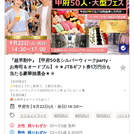
最少催行人数： 男女各5対5から開催
⚠️ 注意事項【キャンセルポリシー】
開催前日までに最小催行人数（5対5）に満たない場合は中止となります。不催行
の際は前日までにご連絡いたします（急なキャンセルによる不催行時も都度ご連
絡します）。
3日前より発生するキャンセル料については、運営上キャンセル料（活動費）が発
生することがございます。（一般参加費100％）
一度お申し込みをされたパーティーをキャンセルする場合：オミカレのシステム
上「キャンセル処理料（2,000円）」が発生します。
※一度キャンセルしたパーティーを再度ご予約された場合でも、≪キャンセル処理
の回数≫に応じてキャンセル処理費が発生いたします。
キャンセル料の支払いは銀行振り込みとなります。（後日振込先をご連絡させて
頂きます）
『超早割中』【甲府50名シルバーウィークparty・
申し込み完了はメールにて送らせて頂いております。メールが届かない場合（Ｐ
お寿司＆オードブル】☆★JTBギフト券1万円分も
Ｃからの受信拒否設定やセキュリティレベルなど）は必ず再度問い合わせをする
ようにお願いいたします。
当たる豪華抽選会★☆
メールの確認ミスによるキャンセルはキャンセル料発生対象となってしまいま
す。ご注意ください。
【女性限定】
✨2名以上でのご参加で、人数分全員に
サーティーワンアイス500円分ギフト券 をプレゼント🍨
【全員対象】
🍣 お寿司＆オードブルあり！
🥤 ソフトドリンク飲み放題
甲府市 | 9月22日(火・休日) 14:30〜
🎁 豪華景品もご用意しております ★☆
🌿✨【甲府エリア 最大50名★大型フェス】✨🌿
クリエイトワーク
30代向け
40代向け
50代向け
バツイチ・
🌷出会いを楽しむ、大型交流イベント🌷
心地よい季節の中、
女性
残りわずか
30〜53歳
無料
明るく開放感のある会場で、
美味しいお料理と、素敵なご縁を楽しみませんか？🍣✨
男性
残りわずか
33〜55歳
8,900円