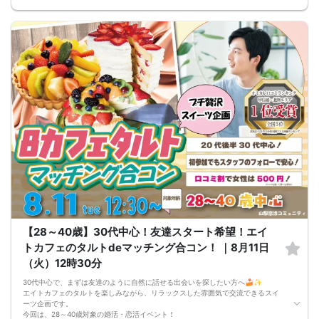
アルコールを楽しみたい方にもおすすめの企画です。もちろん、お酒を飲まない
方もご参加いただけます。飲酒をされる方は、お車でのご来場・運転はご遠慮く
ださい。
🌿 20代30代前半中心で、年齢が近い方と出会いやすい！
男性27～36歳・女性26～35歳対象なので、20代後半から30代前半の方が参加し
やすい年齢設定です。仕事や休日の過ごし方、趣味なども自然に話しやすい雰囲
気です。
🌼 【本イベントの3つのおすすめポイント】
・料理ビュッフェを楽しみながら自然に交流できる！
・20代30代前半中心で、同年代に近い方と話しやすい
・お酒ありの街コン風スタイルで、カジュアルに出会いやすい！
📋 【イベント概要】
所要時間： 約2時間15分
進行形式： グループトーク ＋ 個別トーク
ご飲食： あり（料理ビュッフェ・ドリンクなど）
対象： 男性27～36歳、女性26～35歳くらいの独身男女
最少催行人数： 男女各5対5から開催
⚠️ 注意事項【キャンセルポリシー】
開催前日までに最小催行人数（5対5）に満たない場合は中止となります。不催行
の際は前日までにご連絡いたします（急なキャンセルによる不催行時も都度ご連
絡します）。
3日前より発生するキャンセル料については、運営上キャンセル料（活動費）が発
【28～40歳】30代中心！友達スタート希望！エイ
生することがございます。（一般参加費100％）
トカフェのタルトdeマッチング合コン！ ｜8月11日
一度お申し込みをされたパーティーをキャンセルする場合：オミカレのシステム
上「キャンセル処理料（2,000円）」が発生します。
（火）12時30分
※一度キャンセルしたパーティーを再度ご予約された場合でも、≪キャンセル処理
の回数≫に応じてキャンセル処理費が発生いたします。
30代中心で、まずは友達のように自然に話せる出会いを探したい方へ🍰✨
キャンセル料の支払いは銀行振り込みとなります。（後日振込先をご連絡させて
エイトカフェのタルトを楽しみながら、リラックスした雰囲気で交流できるスイ
頂きます）
ーツ企画です。
申し込み完了はメールにて送らせて頂いております。メールが届かない場合（Ｐ
今回は、28～40歳対象の婚活・恋活イベント！