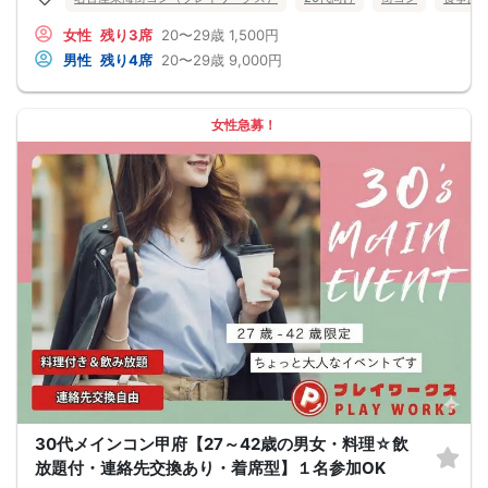
頂きます）
★プロフィールカードにより会話のキッカケもバッチリ★
申し込み完了はメールにて送らせて頂いております。
このカードのおかけで 終始無言で終わっちゃった・・・
女性
残り3席
20〜29歳
1,500円
メールの確認ミスによるキャンセルはキャンセル料発生対象となってしまいま
なんてことは絶対ありません！
す。ご注意ください。
プロフィールカードを活用し、「はじめまして」から会話を楽しみましょう。
男性
残り4席
20〜29歳
9,000円
★完全着席型・連絡先交換は自由★
完全着席型で席替えはできる限り行います。
席替えの５分前には連絡先交換を促すアナウンスをいたしますので、「連絡先交
換ができなかった」なんてことはありません。
女性急募！
（連絡先交換は席替え時間までに円滑に行ってください）
---------------------------
【お客様へのお願い】
1. ２名様以上でのご参加は必ず同性同士でお申し込みください。
2. 服装の指定はございません。多くのお客様はカジュアルな格好でおこしになら
れています。
3. 開催判断はイベント前日の時点で男性３名・女性３名以上のお申し込みからに
なりますが、当日に参加者のキャンセルで比率が崩れた場合や開催判断人数を下
回った場合、一切返金などの保証はいたしませんのでご了承ください。
4. イベントページ内の「お申し込み状況」等はキャンセルなどで当日の参加人
数、男女比率と異なる可能性がございます。
5. 当日は店舗の外ではなく店舗内で受付いたします。店内に入り店員に「街コン
で来た」旨をお伝えください。
6. お釣りの用意はございませんので、出ないようにご準備お願いします。
7. 当日は年齢確認のできる身分証をお持ちください。イベントの対象年齢でない
ことが発覚した場合、参加費を全額徴収し返金はいたしかねます。
8. 15分以上の遅刻はキャンセルとみなす可能性があります。
9. 当日受付にお越しになってからのキャンセル、途中キャンセルは出来ません。
10. イベント中止に伴うユーザーへの返金額は、チケット代金となり、交通費、宿
30代メインコン甲府【27～42歳の男女・料理☆飲
泊費、通信費等の返金は行いません。
11. 領収書の発行はいたしかねます。
放題付・連絡先交換あり・着席型】１名参加OK
お申し込みが完了した時点で上記すべての事項に同意したと判断いたします。