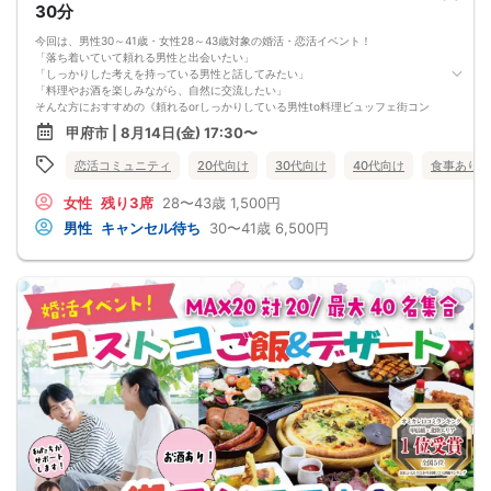
30分
キャンセル料の支払いは銀行振り込みとなります。（後日振込先をご連絡させて
頂きます）
今回は、男性30～41歳・女性28～43歳対象の婚活・恋活イベント！
申し込み完了はメールにて送らせて頂いております。メールが届かない場合（Ｐ
「落ち着いていて頼れる男性と出会いたい」
Ｃからの受信拒否設定やセキュリティレベルなど）は必ず再度問い合わせをする
「しっかりした考えを持っている男性と話してみたい」
ようにお願いいたします。
「料理やお酒を楽しみながら、自然に交流したい」
メールの確認ミスによるキャンセルはキャンセル料発生対象となってしまいま
そんな方におすすめの《頼れるorしっかりしている男性to料理ビュッフェ街コン
す。ご注意ください。
（お酒有）》です(^^)
甲府市 | 8月14日(金) 17:30〜
🌿 頼れる・しっかりしている男性と出会いたい方におすすめ！
安心感のある男性、会話の中で自然にリードしてくれる男性、落ち着いた考え方
恋活コミュニティ
20代向け
30代向け
40代向け
食事あり
を大切にしている男性と出会いたい方に向いている企画です。将来のことも自然
に考えやすい年齢設定です。
女性
残り3席
28〜43歳
1,500円
🍽️ 料理ビュッフェで、初対面でも話しやすい！
お食事を楽しみながら交流できるので、緊張しやすい方でも会話のきっかけが作
男性
キャンセル待ち
30〜41歳
6,500円
りやすい雰囲気です。「これ美味しいですね」「普段どんなお店に行きます
か？」など、自然に話題が広がります。
🍻 お酒ありで、リラックスして交流しやすい！
アルコールを楽しみたい方にもおすすめの企画です。もちろん、お酒を飲まない
方もご参加いただけます。飲酒をされる方は、お車でのご来場・運転はご遠慮く
ださい。
💐 30代40歳前後中心で、落ち着いて話しやすい！
男性30～41歳・女性28～43歳対象なので、20代後半から30代・40歳前後の方が
参加しやすい年齢設定です。仕事、休日の過ごし方、趣味、将来のイメージなど
も自然に話しやすい雰囲気です。
🌼 【本イベントの3つのおすすめポイント】
・頼れるorしっかりしている男性と出会いたい方におすすめ！
・料理ビュッフェとお酒を楽しみながら自然に交流できる
・30代40歳前後中心で、同年代に近い方と話しやすい！
📋 【イベント概要】
所要時間： 約2時間15分