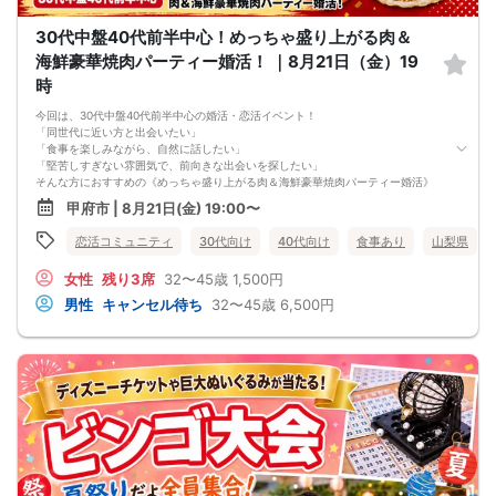
の回数≫に応じてキャンセル処理費が発生いたします。
キャンセル料の支払いは銀行振り込みとなります。（後日振込先をご連絡させて
30代中盤40代前半中心！めっちゃ盛り上がる肉＆
頂きます）
申し込み完了はメールにて送らせて頂いております。メールが届かない場合（Ｐ
海鮮豪華焼肉パーティー婚活！ ｜8月21日（金）19
Ｃからの受信拒否設定やセキュリティレベルなど）は必ず再度問い合わせをする
時
ようにお願いいたします。
メールの確認ミスによるキャンセルはキャンセル料発生対象となってしまいま
今回は、30代中盤40代前半中心の婚活・恋活イベント！
す。ご注意ください。
「同世代に近い方と出会いたい」
「食事を楽しみながら、自然に話したい」
「堅苦しすぎない雰囲気で、前向きな出会いを探したい」
そんな方におすすめの《めっちゃ盛り上がる肉＆海鮮豪華焼肉パーティー婚活》
です(^^)
甲府市 | 8月21日(金) 19:00〜
🍖 肉＆海鮮の豪華焼肉で、初対面でも盛り上がりやすい！
お肉や海鮮を楽しみながら交流できるので、自然と会話のきっかけが生まれま
恋活コミュニティ
30代向け
40代向け
食事あり
山梨県
す。「これ美味しいですね」「焼肉好きですか？」など、初対面でも話しやすい
雰囲気です。
女性
残り3席
32〜45歳
1,500円
🌿 30代中盤40代前半中心で、落ち着いて話しやすい！
仕事のこと、休日の過ごし方、趣味、将来のイメージなども自然に話しやすい年
男性
キャンセル待ち
32〜45歳
6,500円
代です。同年代に近い方と出会いたい方や、落ち着いた交流を希望する方におす
すめです。
🌼 【本イベントの3つのおすすめポイント】
・肉＆海鮮の豪華焼肉を楽しみながら自然に交流できる！
・30代中盤40代前半中心で、同世代に近い方と話しやすい
・グループトークと個別トークの両方で、幅広く交流できる！
📋 【イベント概要】
所要時間： 約2時間15分
進行形式： グループトーク ＋ 個別トーク
ご飲食： あり（肉＆海鮮の豪華焼肉など）
対象： 30代中盤40代前半中心の独身男女