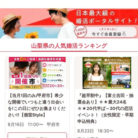
山梨県の人気婚活ランキング
【当月1回のみ/甲府市】希少
『超早割中』【富士吉田・抽
な開催でいつもと違う出会い
選会あり】☆★最大24名
を!この日にぜひお集まりくだ
☆★20代半ば～30代の恋活
さい!!【個室Style】
イベント！（女性限定・早期
申込特典）
8月16日
11:00〜
甲府市
8月23日
18:30〜