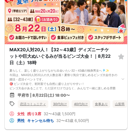
最少催行人数： 男女各5対5から開催
⚠️ 注意事項【キャンセルポリシー】
開催前日までに最小催行人数（5対5）に満たない場合は中止となります。不催行
の際は前日までにご連絡いたします（急なキャンセルによる不催行時も都度ご連
絡します）。
3日前より発生するキャンセル料については、運営上キャンセル料（活動費）が発
生することがございます。（一般参加費100％）
一度お申し込みをされたパーティーをキャンセルする場合：オミカレのシステム
上「キャンセル処理料（2,000円）」が発生します。
※一度キャンセルしたパーティーを再度ご予約された場合でも、≪キャンセル処理
の回数≫に応じてキャンセル処理費が発生いたします。
MAX20人対20人！【32～43歳】ディズニーチケ
キャンセル料の支払いは銀行振り込みとなります。（後日振込先をご連絡させて
頂きます）
ットや巨大ぬいぐるみが当るビンゴ大会！｜8月22
申し込み完了はメールにて送らせて頂いております。メールが届かない場合（Ｐ
日（土）18時
Ｃからの受信拒否設定やセキュリティレベルなど）は必ず再度問い合わせをする
ようにお願いいたします。
夏らしく、楽しく盛り上がりながら出会いたい32～43歳の独身男女へ🎐✨
メールの確認ミスによるキャンセルはキャンセル料発生対象となってしまいま
今回は、MAX20人対20人の大人数企画！夏祭り気分で楽しめるビンゴ大会付きの
す。ご注意ください。
婚活・恋活イベントです。
🎯 ビンゴ大会で、初対面でも自然に盛り上がりやすい！
ビンゴ大会があることで、ただ話すだけではなく、みんなで一緒に楽しめる雰囲
気になります。緊張しやすい方でも、ゲームをきっかけに会話が生まれやすいの
甲府市 | 8月22日(土) 18:00〜
が魅力です。
🎁 ディズニーチケットや巨大ぬいぐるみが当るチャンス！
恋活コミュニティ
30代向け
40代向け
食事あり
山梨県
今回の目玉は、豪華景品が当るビンゴ大会。ディズニーチケットや巨大ぬいぐる
みなど、当たったら嬉しい景品をご用意予定です。会場全体が明るく楽しい雰囲
女性
残り3席
32〜43歳
1,500円
気になりやすい企画です。
🎉 MAX20人対20人で、出会いのチャンスが多い！
男性
キャンセル待ち
32〜43歳
6,500円
最大40名規模のイベントなので、普段の少人数イベントよりも多くの方と出会え
る可能性があります。友達同士の参加はもちろん、お一人参加の方にもおすすめ