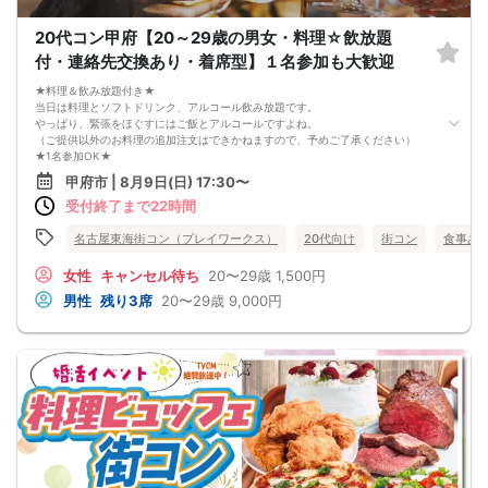
20代コン甲府【20～29歳の男女・料理☆飲放題
付・連絡先交換あり・着席型】１名参加も大歓迎
★料理＆飲み放題付き★
当日は料理とソフトドリンク、アルコール飲み放題です。
やっぱり、緊張をほぐすにはご飯とアルコールですよね。
（ご提供以外のお料理の追加注文はできかねますので、予めご了承ください）
★1名参加OK★
他の1名参加の方とペアになりますし、友達作りにも最適です。
甲府市 | 8月9日(日) 17:30〜
基本的には２：２のグループトークとなります。
受付終了まで22時間
（１：１でのトークはございませんので、予めご了承ください）
★プロフィールカードにより会話のキッカケもバッチリ★
このカードのおかけで 終始無言で終わっちゃった・・・
名古屋東海街コン（プレイワークス）
20代向け
街コン
食事あ
なんてことは絶対ありません！
プロフィールカードを活用し、「はじめまして」から会話を楽しみましょう。
女性
キャンセル待ち
20〜29歳
1,500円
★完全着席型・連絡先交換は自由★
男性
残り3席
20〜29歳
9,000円
完全着席型で席替えはできる限り行います。
席替えの５分前には連絡先交換を促すアナウンスをいたしますので、「連絡先交
換ができなかった」なんてことはありません。
（連絡先交換は席替え時間までに円滑に行ってください）
---------------------------
【お客様へのお願い】
1. ２名様以上でのご参加は必ず同性同士でお申し込みください。
2. 服装の指定はございません。多くのお客様はカジュアルな格好でおこしになら
れています。
3. 開催判断はイベント前日の時点で男性３名・女性３名以上のお申し込みからに
なりますが、当日に参加者のキャンセルで比率が崩れた場合や開催判断人数を下
回った場合、一切返金などの保証はいたしませんのでご了承ください。