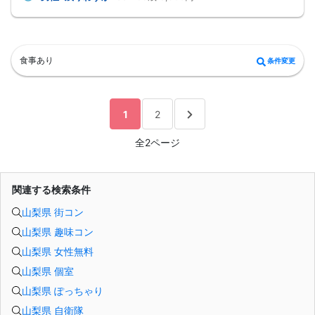
最大 25名 × 25名 規模の、
山梨エリアでビッグパーティーを開催します！
立食スタイルで、
🍣 お寿司＆オードブル
🥤 ソフトドリンク飲み放題
を楽しみながら、自由に交流できるカジュアルなパーティーです😊
食事あり
条件変更
落ち着いた雰囲気でゆっくり会話を楽しみたい方にもおすすめです✨
初参加の方や、お一人参加の方も
自然と馴染みやすい雰囲気となっております✨
――――――――――――――――――
📅 開催日時
1
2
9 月22日（火・祝日）14：30～17：00
※14：00〜入場開始
※終了時間は前後する場合がございます
全2ページ
――――――――――――――――――
🔸「新しい出会いを楽しみたい」
🔸「落ち着いた環境でゆっくり話したい」
そんな方におすすめです🍣✨
関連する検索条件
ぜひお友達と一緒にご参加ください😊
――――――――――――――――――
山梨県 街コン
🚗駐車場について
専用の駐車場がございますが、イベントの際は混みあいますのでご注意くださ
山梨県 趣味コン
い。
⚠️ キャンセルについて
山梨県 女性無料
・開催日の 14日前よりキャンセル料 が発生します
・複数回キャンセルされた場合、違約金を請求する場合がございます
山梨県 個室
・参加費が 2,000円未満の場合
送客費用として 2,000円 をキャンセル料としてご請求いたします
山梨県 ぽっちゃり
山梨県 自衛隊