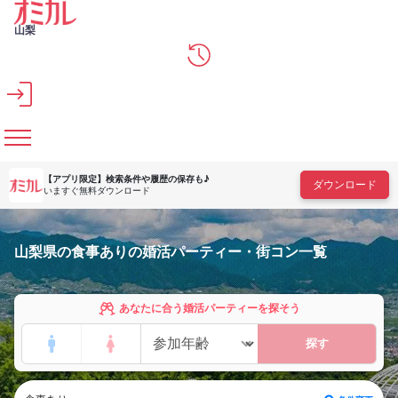
メインコンテンツへスキップ
山梨
【アプリ限定】
検索条件や履歴の保存も♪
ダウンロード
いますぐ無料ダウンロード
山梨県の食事ありの婚活パーティー・街コン一覧
あなたに合う婚活パーティーを探そう
探す