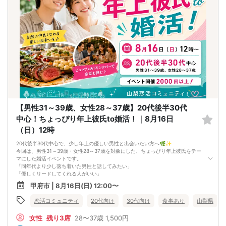
🌼 【本イベントの3つのおすすめポイント】
・最大40人・20人対20人の大型イベントで出会いのチャンスが広がる！
・コストコご飯＆デザート付きで、自然に会話が弾みやすい
・お酒ありで、にぎやかな街コン風の雰囲気を楽しめる！
📋 【イベント概要】
所要時間： 約2時間15分
進行形式： グループトーク ＋ 個別トーク
ご飲食： あり（料理ビュッフェ・ドリンク・アルコールなど）
最少催行人数： 男女各5対5から開催
⚠️ 注意事項【キャンセルポリシー】
開催前日までに最小催行人数（5対5）に満たない場合は中止となります。不催行
の際は前日までにご連絡いたします（急なキャンセルによる不催行時も都度ご連
絡します）。
3日前より発生するキャンセル料については、運営上キャンセル料（活動費）が発
【男性31～39歳、女性28～37歳】20代後半30代
生することがございます。（一般参加費100％）
一度お申し込みをされたパーティーをキャンセルする場合：オミカレのシステム
中心！ちょっぴり年上彼氏to婚活！｜8月16日
上「キャンセル処理料（2,000円）」が発生します。
（日）12時
※一度キャンセルしたパーティーを再度ご予約された場合でも、≪キャンセル処理
の回数≫に応じてキャンセル処理費が発生いたします。
20代後半30代中心で、少し年上の優しい男性と出会いたい方へ🌿✨
キャンセル料の支払いは銀行振り込みとなります。（後日振込先をご連絡させて
今回は、男性31～39歳・女性28～37歳を対象にした、ちょっぴり年上彼氏をテー
頂きます）
マにした婚活イベントです。
申し込み完了はメールにて送らせて頂いております。
「同年代より少し落ち着いた男性と話してみたい」
メールの確認ミスによるキャンセルはキャンセル料発生対象となってしまいま
「優しくリードしてくれる人がいい」
す。ご注意ください。
「自然体で話せる出会いを探したい」
甲府市 | 8月16日(日) 12:00〜
そんな方におすすめの《ちょっぴり年上彼氏to婚活》です(^^)
🌼 ちょっぴり年上彼氏と出会いたい方へ！
恋活コミュニティ
20代向け
30代向け
食事あり
山梨県
男性31～39歳・女性28～37歳対象なので、女性から見て少し年上の男性と出会い
やすい年齢設定です。落ち着きや安心感を大切にしたい方にぴったりです。
女性
残り3席
28〜37歳
1,500円
🌿 20代後半30代中心で、話題が合いやすい！