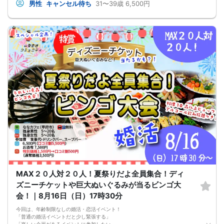
仕事、休日の過ごし方、趣味、恋愛観など、自然に話題が広がりやすい年代で
男性
キャンセル待ち
31〜39歳
6,500円
す。将来のことも少しずつ考えながら、まずは楽しく交流したい方にもおすすめ
です。
🤝 グループトークと個別トークで自然に交流！
前半はグループで雰囲気に慣れながら交流し、後半は1対1に近い形でお話しでき
る個別トークへ。複数の方と話せるので、お相手の雰囲気や人柄を知りやすい進
行です。
🌼 【本イベントの3つのおすすめポイント】
・優しいちょっぴり年上彼氏と出会いたい方におすすめ！
・20代後半30代中心で、同年代に近い方と話しやすい
・グループトークと個別トークの両方で自然に交流できる！
📋 【イベント概要】
所要時間： 約2時間15分
進行形式： グループトーク ＋ 個別トーク
ご飲食： あり（お食事付き）
対象： 男性31～39歳、女性28～37歳くらいの独身男女
最少催行人数： 男女各5対5から開催
⚠️ 注意事項【キャンセルポリシー】
開催前日までに最小催行人数（5対5）に満たない場合は中止となります。不催行
の際は前日までにご連絡いたします（急なキャンセルによる不催行時も都度ご連
絡します）。
3日前より発生するキャンセル料については、運営上キャンセル料（活動費）が発
生することがございます。（一般参加費100％）
MAX２０人対２０人！夏祭りだよ全員集合！ディ
一度お申し込みをされたパーティーをキャンセルする場合：オミカレのシステム
上「キャンセル処理料（2,000円）」が発生します。
ズニーチケットや巨大ぬいぐるみが当るビンゴ大
※一度キャンセルしたパーティーを再度ご予約された場合でも、≪キャンセル処理
会！｜8月16日（日）17時30分
の回数≫に応じてキャンセル処理費が発生いたします。
キャンセル料の支払いは銀行振り込みとなります。（後日振込先をご連絡させて
今回は、年齢制限なしの婚活・恋活イベント！
頂きます）
「普通の婚活イベントだと少し緊張する」
申し込み完了はメールにて送らせて頂いております。メールが届かない場合（Ｐ