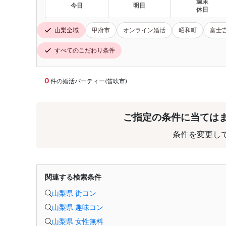
週末
今日
明日
休日
山梨全域
甲府市
オンライン婚活
昭和町
富士
すべてのこだわり条件
0
件の婚活パーティー(笛吹市)
ご指定の条件に当ては
条件を変更し
関連する検索条件
山梨県 街コン
山梨県 趣味コン
山梨県 女性無料