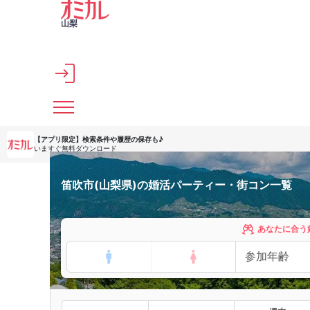
メインコンテンツへスキップ
山梨
【アプリ限定】
検索条件や履歴の保存も♪
いますぐ無料ダウンロード
笛吹市(山梨県)の婚活パーティー・街コン一覧
あなたに合う