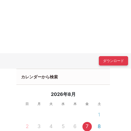
ダウンロード
カレンダーから検索
2026年8月
日
月
火
水
木
金
土
1
2
3
4
5
6
7
8