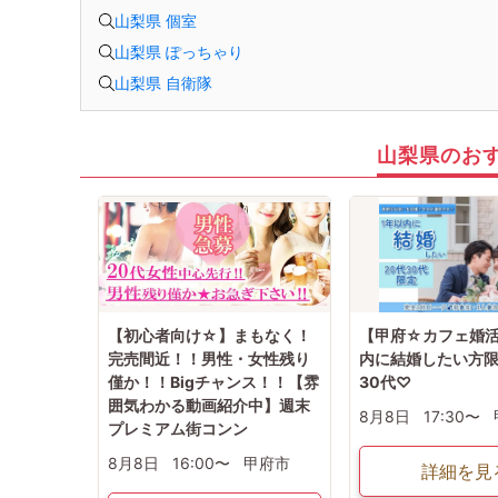
山梨県 個室
山梨県 ぽっちゃり
山梨県 自衛隊
山梨県のお
【初心者向け☆】まもなく！
【甲府☆カフェ婚活
完売間近！！男性・女性残り
内に結婚したい方限
僅か！！Bigチャンス！！【雰
30代♡
囲気わかる動画紹介中】週末
8月8日
17:30〜
プレミアム街コンン
8月8日
16:00〜
甲府市
詳細を見