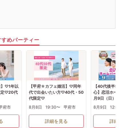
すすめパーティー
】♡1年以
【甲府☆カフェ婚活】♡同年
【40代後半50代
定♡20代
代で出会いたい方♡40代・50
心】恋活ホームパ
代限定♡
月9日（日）12時
甲府市
8月8日
19:30〜
甲府市
8月9日
12:00〜
る
詳細を見る
詳細を見