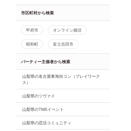
市区町村から検索
甲府市
オンライン婚活
昭和町
富士吉田市
パーティー主催者から検索
山梨県の名古屋東海街コン（プレイワーク
ス）
60代前半中
女性先着割、終了！予約時点
【10名規模！ 女
ーティ！｜8
ですが男女で開催人数を突破♪
中！】【40・50
山梨県のツヴァイ
公務員男性又は東証上場会社
活パーティー～真
勤務の男性又は年収500万円
～
山梨県のTMSイベント
甲府市
以上の男性イベント
8月9日
13:30〜
8月9日
13:00〜
甲府市
山梨県の恋活コミュニティ
る
詳細を